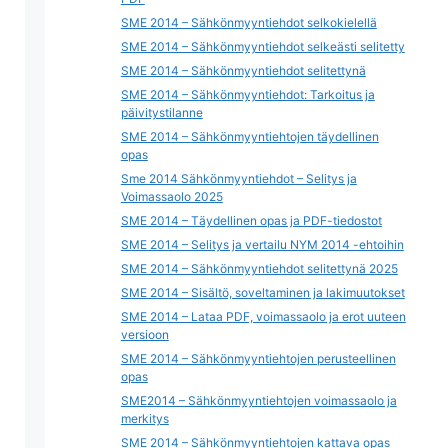
SME 2014 – Sähkönmyyntiehdot selkokielellä
SME 2014 – Sähkönmyyntiehdot selkeästi selitetty
SME 2014 – Sähkönmyyntiehdot selitettynä
SME 2014 – Sähkönmyyntiehdot: Tarkoitus ja
päivitystilanne
SME 2014 – Sähkönmyyntiehtojen täydellinen
opas
Sme 2014 Sähkönmyyntiehdot – Selitys ja
Voimassaolo 2025
SME 2014 – Täydellinen opas ja PDF-tiedostot
SME 2014 – Selitys ja vertailu NYM 2014 -ehtoihin
SME 2014 – Sähkönmyyntiehdot selitettynä 2025
SME 2014 – Sisältö, soveltaminen ja lakimuutokset
SME 2014 – Lataa PDF, voimassaolo ja erot uuteen
versioon
SME 2014 – Sähkönmyyntiehtojen perusteellinen
opas
SME2014 – Sähkönmyyntiehtojen voimassaolo ja
merkitys
SME 2014 – Sähkönmyyntiehtojen kattava opas