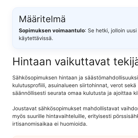
Määritelmä
Sopimuksen voimaantulo
: Se hetki, jolloin u
käytettävissä.
Hintaan vaikuttavat tekij
Sähkösopimuksen hintaan ja säästömahdollisuuksiin
kulutusprofiili, asuinalueen siirtohinnat, verot sek
säännöllisesti seurata omaa kulutusta ja ajoittaa kil
Joustavat sähkösopimukset mahdollistavat vaihdon
myös suurille hintavaihteluille, erityisesti pörssi
irtisanomisaikaa ei huomioida.