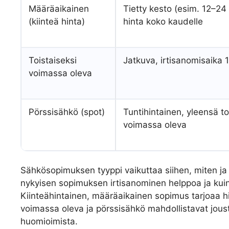
Määräaikainen
Tietty kesto (esim. 12–24
(kiinteä hinta)
hinta koko kaudelle
Toistaiseksi
Jatkuva, irtisanomisaika 
voimassa oleva
Pörssisähkö (spot)
Tuntihintainen, yleensä to
voimassa oleva
Sähkösopimuksen tyyppi vaikuttaa siihen, miten ja 
nykyisen sopimuksen irtisanominen helppoa ja kui
Kiinteähintainen, määräaikainen sopimus tarjoaa hi
voimassa oleva ja pörssisähkö mahdollistavat jous
huomioimista.