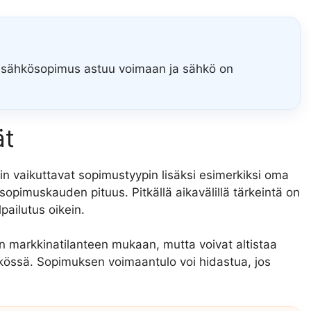
usi sähkösopimus astuu voimaan ja sähkö on
ät
 vaikuttavat sopimustyypin lisäksi esimerkiksi oma
ä sopimuskauden pituus. Pitkällä aikavälillä tärkeintä on
pailutus oikein.
 markkinatilanteen mukaan, mutta voivat altistaa
sähkössä. Sopimuksen voimaantulo voi hidastua, jos