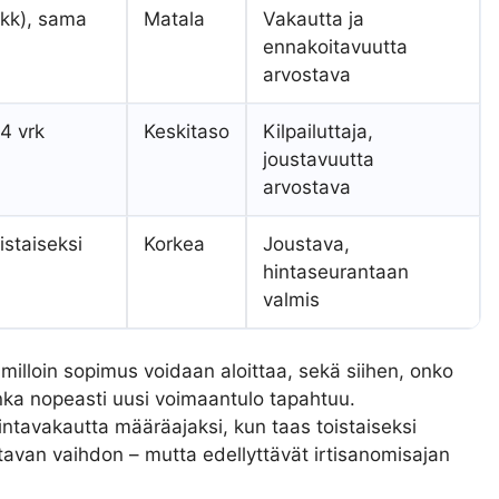
 kk), sama
Matala
Vakautta ja
ennakoitavuutta
arvostava
14 vrk
Keskitaso
Kilpailuttaja,
joustavuutta
arvostava
istaiseksi
Korkea
Joustava,
hintaseurantaan
valmis
milloin sopimus voidaan aloittaa, sekä siihen, onko
nka nopeasti uusi voimaantulo tapahtuu.
ntavakautta määräajaksi, kun taas toistaiseksi
tavan vaihdon – mutta edellyttävät irtisanomisajan