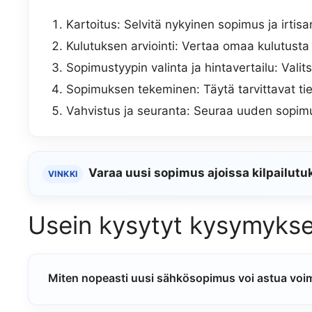
Kartoitus: Selvitä nykyinen sopimus ja irtis
Kulutuksen arviointi: Vertaa omaa kulutusta j
Sopimustyypin valinta ja hintavertailu: Valit
Sopimuksen tekeminen: Täytä tarvittavat tie
Vahvistus ja seuranta: Seuraa uuden sopim
Varaa uusi sopimus ajoissa kilpailut
VINKKI
Usein kysytyt kysymykse
Miten nopeasti uusi sähkösopimus voi astua vo