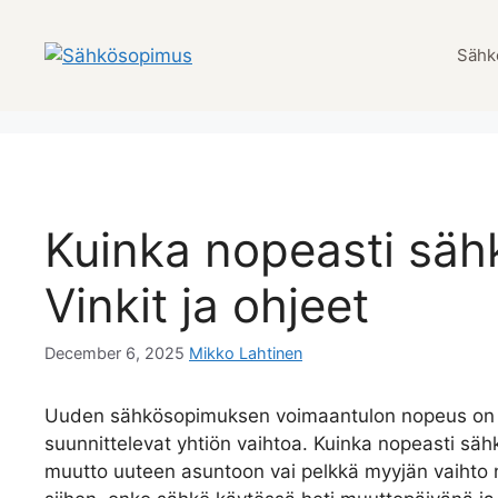
Skip
to
Sähk
content
Kuinka nopeasti sä
Vinkit ja ohjeet
December 6, 2025
Mikko Lahtinen
Uuden sähkösopimuksen voimaantulon nopeus on kes
suunnittelevat yhtiön vaihtoa. Kuinka nopeasti sä
muutto uuteen asuntoon vai pelkkä myyjän vaihto ny