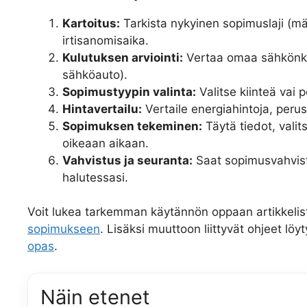
Kartoitus:
Tarkista nykyinen sopimuslaji (mä
irtisanomisaika.
Kulutuksen arviointi:
Vertaa omaa sähkönkulu
sähköauto).
Sopimustyypin valinta:
Valitse kiinteä vai 
Hintavertailu:
Vertaile energiahintoja, peru
Sopimuksen tekeminen:
Täytä tiedot, valit
oikeaan aikaan.
Vahvistus ja seuranta:
Saat sopimusvahvist
halutessasi.
Voit lukea tarkemman käytännön oppaan artikkeli
sopimukseen
. Lisäksi muuttoon liittyvät ohjeet löy
opas
.
Näin etenet