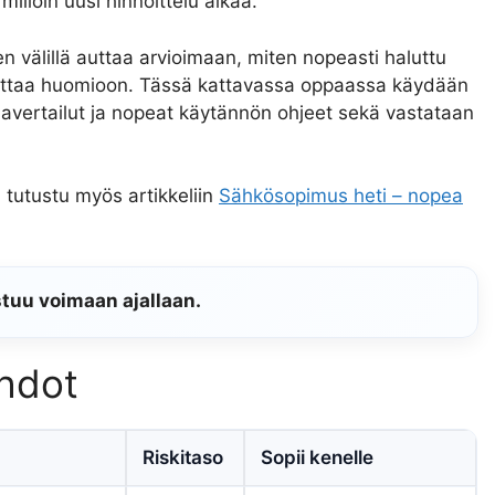
illoin uusi hinnoittelu alkaa.
en välillä auttaa arvioimaan, miten nopeasti haluttu
 ottaa huomioon. Tässä kattavassa oppaassa käydään
javertailut ja nopeat käytännön ohjeet sekä vastataan
 tutustu myös artikkeliin
Sähkösopimus heti – nopea
stuu voimaan ajallaan.
ehdot
Riskitaso
Sopii kenelle