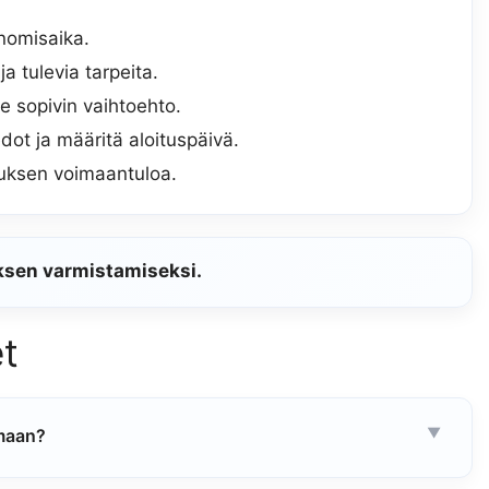
anomisaika.
a tulevia tarpeita.
se sopivin vaihtoehto.
dot ja määritä aloituspäivä.
uksen voimaantuloa.
uksen varmistamiseksi.
t
imaan?