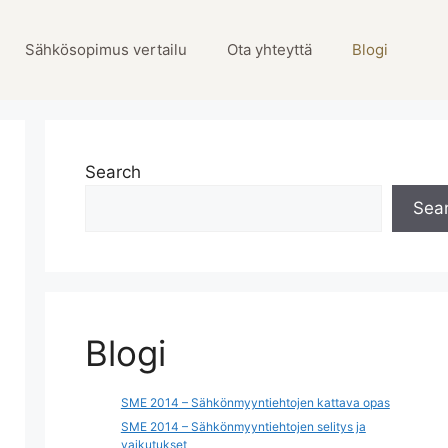
Sähkösopimus vertailu
Ota yhteyttä
Blogi
Search
Sea
Blogi
SME 2014 – Sähkönmyyntiehtojen kattava opas
SME 2014 – Sähkönmyyntiehtojen selitys ja
vaikutukset