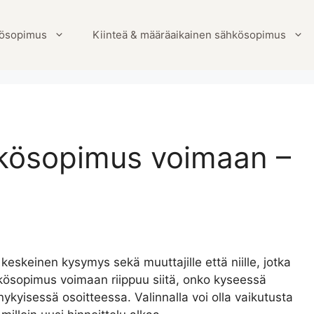
ösopimus
Kiinteä & määräaikainen sähkösopimus
hkösopimus voimaan –
keinen kysymys sekä muuttajille että niille, jotka
hkösopimus voimaan riippuu siitä, onko kyseessä
kyisessä osoitteessa. Valinnalla voi olla vaikutusta