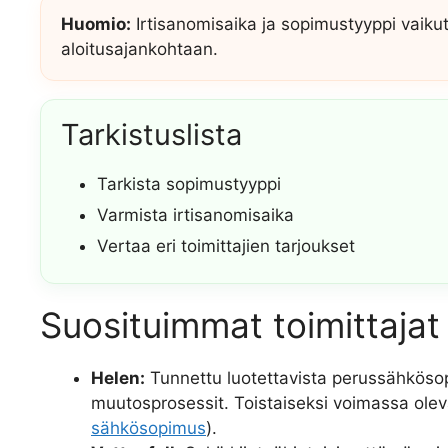
Huomio:
Irtisanomisaika ja sopimustyyppi vaiku
aloitusajankohtaan.
Tarkistuslista
Tarkista sopimustyyppi
Varmista irtisanomisaika
Vertaa eri toimittajien tarjoukset
Suosituimmat toimittajat 
Helen:
Tunnettu luotettavista perussähkösop
muutosprosessit. Toistaiseksi voimassa olev
sähkösopimus
).