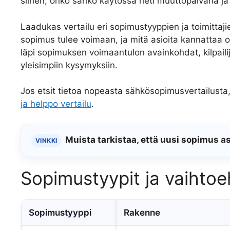
siihen, onko sähkö käytössä heti muuttopäivänä ja m
Laadukas vertailu eri sopimustyyppien ja toimittaji
sopimus tulee voimaan, ja mitä asioita kannattaa
läpi sopimuksen voimaantulon avainkohdat, kilpaili
yleisimpiin kysymyksiin.
Jos etsit tietoa nopeasta sähkösopimusvertailusta,
ja helppo vertailu
.
Muista tarkistaa, että uusi sopimus a
VINKKI
Sopimustyypit ja vaihto
Sopimustyyppi
Rakenne