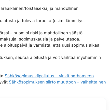
äräaikainen/toistaiseksi) ja mahdollinen
tusta ja tulevia tarpeita (esim. lämmitys,
pörssi – huomioi riski ja mahdollinen säästö.
smaksuja, sopimuskausia ja palvelutasoa.
se aloituspäivä ja varmista, että uusi sopimus alkaa
uksen, seuraa aloitusta ja voit vaihtaa myöhemmin
sta
Sähkösopimus kilpailutus – vinkit parhaaseen
tyvät
Sähkösopimuksen siirto muuttoon – vaiheittainen