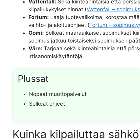
Vattenfall:
Sekä kiinteähintaisia että pörssi
kilpailukykyiset hinnat (
Vattenfall – sopimuk
Fortum:
Laaja tuotevalikoima, korostaa määr
vaihto- ja aloitusohjeet (
Fortum – sopimustyy
Oomi:
Selkeät määräaikaiset sopimukset kiin
sopimus jatkuu toistaiseksi sopimuksen päät
Väre:
Tarjoaa sekä kiinteähintaisia että pör
irtisanomiskäytäntöjä.
Plussat
Nopeat muuttopalvelut
Selkeät ohjeet
Kuinka kilpailuttaa sähk