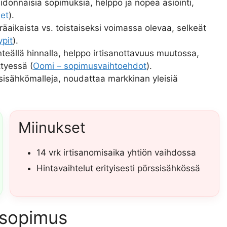
sidonnaisia sopimuksia, helppo ja nopea asiointi,
set
).
äaikaista vs. toistaiseksi voimassa olevaa, selkeät
pit
).
teällä hinnalla, helppo irtisanottavuus muutossa,
tyessä (
Oomi – sopimusvaihtoehdot
).
ssisähkömalleja, noudattaa markkinan yleisiä
Miinukset
14 vrk irtisanomisaika yhtiön vaihdossa
Hintavaihtelut erityisesti pörssisähkössä
ösopimus