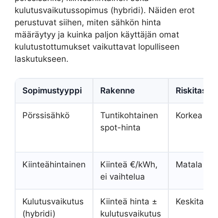
kulutusvaikutussopimus (hybridi). Näiden erot
perustuvat siihen, miten sähkön hinta
määräytyy ja kuinka paljon käyttäjän omat
kulutustottumukset vaikuttavat lopulliseen
laskutukseen.
Sopimustyyppi
Rakenne
Riskitaso
Pörssisähkö
Tuntikohtainen
Korkea
spot-hinta
Kiinteähintainen
Kiinteä €/kWh,
Matala
ei vaihtelua
Kulutusvaikutus
Kiinteä hinta ±
Keskitaso
(hybridi)
kulutusvaikutus