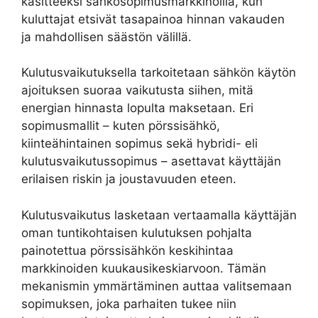
käsitteeksi sähkösopimusmarkkinoilla, kun
kuluttajat etsivät tasapainoa hinnan vakauden
ja mahdollisen säästön välillä.
Kulutusvaikutuksella tarkoitetaan sähkön käytön
ajoituksen suoraa vaikutusta siihen, mitä
energian hinnasta lopulta maksetaan. Eri
sopimusmallit – kuten pörssisähkö,
kiinteähintainen sopimus sekä hybridi- eli
kulutusvaikutussopimus – asettavat käyttäjän
erilaisen riskin ja joustavuuden eteen.
Kulutusvaikutus lasketaan vertaamalla käyttäjän
oman tuntikohtaisen kulutuksen pohjalta
painotettua pörssisähkön keskihintaa
markkinoiden kuukausikeskiarvoon. Tämän
mekanismin ymmärtäminen auttaa valitsemaan
sopimuksen, joka parhaiten tukee niin