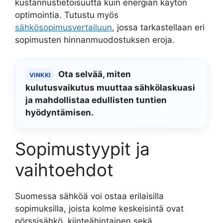
kustannustietoisuutta kuin energian käytön
optimointia. Tutustu myös
sähkösopimusvertailuun
, jossa tarkastellaan eri
sopimusten hinnanmuodostuksen eroja.
Ota selvää, miten
VINKKI
kulutusvaikutus muuttaa sähkölaskuasi
ja mahdollistaa edullisten tuntien
hyödyntämisen.
Sopimustyypit ja
vaihtoehdot
Suomessa sähköä voi ostaa erilaisilla
sopimuksilla, joista kolme keskeisintä ovat
pörssisähkö, kiinteähintainen sekä