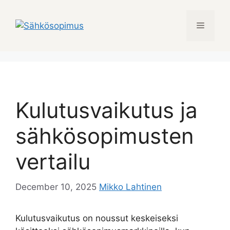
Skip
to
Menu
content
Kulutusvaikutus ja
sähkösopimusten
vertailu
December 10, 2025
Mikko Lahtinen
Kulutusvaikutus on noussut keskeiseksi