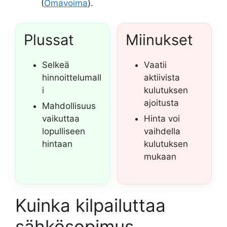
(
Omavoima
).
Plussat
Miinukset
Selkeä
Vaatii
hinnoittelumall
aktiivista
i
kulutuksen
ajoitusta
Mahdollisuus
vaikuttaa
Hinta voi
lopulliseen
vaihdella
hintaan
kulutuksen
mukaan
Kuinka kilpailuttaa
sähkösopimus