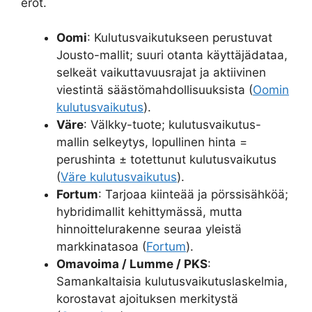
erot.
Oomi
: Kulutusvaikutukseen perustuvat
Jousto-mallit; suuri otanta käyttäjädataa,
selkeät vaikuttavuusrajat ja aktiivinen
viestintä säästömahdollisuuksista (
Oomin
kulutusvaikutus
).
Väre
: Välkky-tuote; kulutusvaikutus-
mallin selkeytys, lopullinen hinta =
perushinta ± totettunut kulutusvaikutus
(
Väre kulutusvaikutus
).
Fortum
: Tarjoaa kiinteää ja pörssisähköä;
hybridimallit kehittymässä, mutta
hinnoittelurakenne seuraa yleistä
markkinatasoa (
Fortum
).
Omavoima / Lumme / PKS
:
Samankaltaisia kulutusvaikutuslaskelmia,
korostavat ajoituksen merkitystä