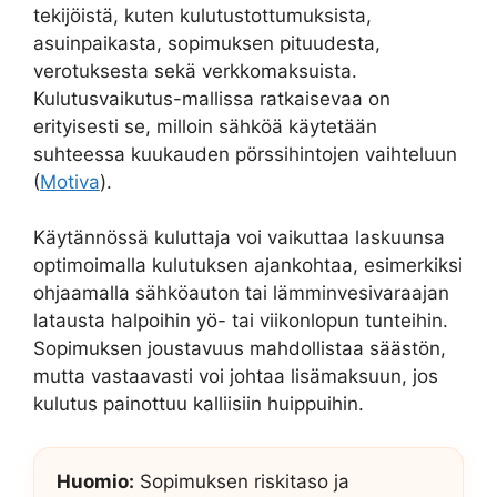
tekijöistä, kuten kulutustottumuksista,
asuinpaikasta, sopimuksen pituudesta,
verotuksesta sekä verkkomaksuista.
Kulutusvaikutus-mallissa ratkaisevaa on
erityisesti se, milloin sähköä käytetään
suhteessa kuukauden pörssihintojen vaihteluun
(
Motiva
).
Käytännössä kuluttaja voi vaikuttaa laskuunsa
optimoimalla kulutuksen ajankohtaa, esimerkiksi
ohjaamalla sähköauton tai lämminvesivaraajan
latausta halpoihin yö- tai viikonlopun tunteihin.
Sopimuksen joustavuus mahdollistaa säästön,
mutta vastaavasti voi johtaa lisämaksuun, jos
kulutus painottuu kalliisiin huippuihin.
Huomio:
Sopimuksen riskitaso ja