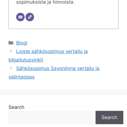
sopimuksista ja hinnoista.
Categories
Blogi
Loiste sähkösopimus vertailu ja
kilpailutusvinkit
Sähkösopimus Savonlinna vertailu ja
valintaopas
Search
Search