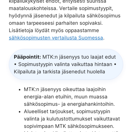
kilpailukykyiset ehdot, erityisesti suurissa
maatalouskohteissa. Vertaile sopimustyypit,
hyödynnä jäsenedut ja kilpailuta sähkösopimus
omaan tarpeeseesi parhaiten sopivaksi.
Lisätietoja löydät myös oppaastamme
sähkösopimusten vertailusta Suomessa
.
Pääpointit:
MTK:n jäsenyys tuo laajat edut
• Sopimustyypin valinta vaikuttaa hintaan •
Kilpailuta ja tarkista jäsenedut huolella
MTK:n jäsenyys oikeuttaa laajoihin
energia-alan etuihin, muun muassa
sähkösopimus- ja energiahankintoihin.
Alueelliset tarjoukset, sopimustyypin
valinta ja kulutustottumukset vaikuttavat
sopivimpaan MTK sähkösopimukseen.