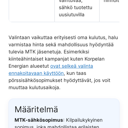
vaihtuvaa,
hinnoittelu
sähkö tuotettu
uusiutuvilla
Valintaan vaikuttaa erityisesti oma kulutus, halu
varmistaa hinta sekä mahdollisuus hyödyntää
tulevia MTK jäsenetuja. Esimerkiksi
kiinteähintaiset kampanjat kuten Korpelan
Energian alueetut
ovat selkeä valinta
ennakoitavaan käyttöön
, kun taas
pörssisähkösopimukset hyödyttävät, jos voit
muuttaa kulutusaikoja.
Määritelmä
MTK-sähkösopimus
: Kilpailukykyinen
sopimus, joka mahdollistaa erilaisten