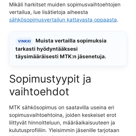
Mikäli harkitset muiden sopimusvaihtoehtojen
vertailua, lue lisätietoja aiheesta
sähkösopimusvertailun kattavasta oppaasta
.
Muista vertailla sopimuksia
VINKKI
tarkasti hyödyntääksesi
täysimääräisesti MTK:n jäsenetuja.
Sopimustyypit ja
vaihtoehdot
MTK sähkösopimus on saatavilla useina eri
sopimusvaihtoehtoina, joiden keskeiset erot
liittyvät hinnoitteluun, määräaikaisuuteen ja
kulutusprofiiliin. Yleisimmin jäsenille tarjotaan