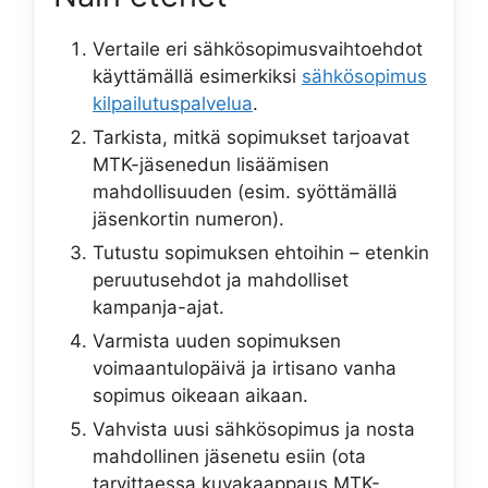
Vertaile eri sähkösopimusvaihtoehdot
käyttämällä esimerkiksi
sähkösopimus
kilpailutuspalvelua
.
Tarkista, mitkä sopimukset tarjoavat
MTK-jäsenedun lisäämisen
mahdollisuuden (esim. syöttämällä
jäsenkortin numeron).
Tutustu sopimuksen ehtoihin – etenkin
peruutusehdot ja mahdolliset
kampanja-ajat.
Varmista uuden sopimuksen
voimaantulopäivä ja irtisano vanha
sopimus oikeaan aikaan.
Vahvista uusi sähkösopimus ja nosta
mahdollinen jäsenetu esiin (ota
tarvittaessa kuvakaappaus MTK-