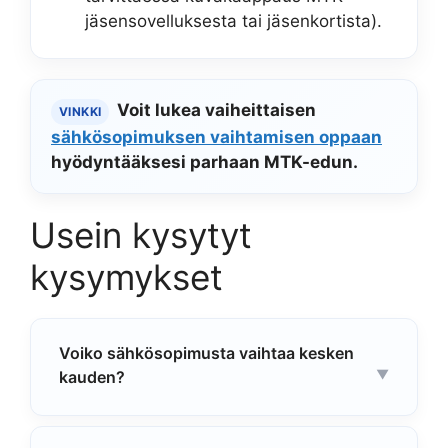
jäsensovelluksesta tai jäsenkortista).
Voit lukea vaiheittaisen
VINKKI
sähkösopimuksen vaihtamisen oppaan
hyödyntääksesi parhaan MTK-edun.
Usein kysytyt
kysymykset
Voiko sähkösopimusta vaihtaa kesken
kauden?