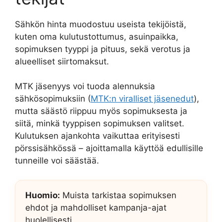
Sähkön hinta muodostuu useista tekijöistä,
kuten oma kulutustottumus, asuinpaikka,
sopimuksen tyyppi ja pituus, sekä verotus ja
alueelliset siirtomaksut.
MTK jäsenyys voi tuoda alennuksia
sähkösopimuksiin (
MTK:n viralliset jäsenedut
),
mutta säästö riippuu myös sopimuksesta ja
siitä, minkä tyyppisen sopimuksen valitset.
Kulutuksen ajankohta vaikuttaa erityisesti
pörssisähkössä – ajoittamalla käyttöä edullisille
tunneille voi säästää.
Huomio:
Muista tarkistaa sopimuksen
ehdot ja mahdolliset kampanja-ajat
huolellisesti.