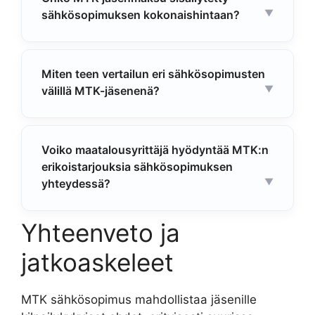
sähkösopimuksen kokonaishintaan?
Miten teen vertailun eri sähkösopimusten
välillä MTK-jäsenenä?
Voiko maatalousyrittäjä hyödyntää MTK:n
erikoistarjouksia sähkösopimuksen
yhteydessä?
Yhteenveto ja
jatkoaskeleet
MTK sähkösopimus mahdollistaa jäsenille