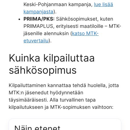
Keski-Pohjanmaan kampanja,
lue lisää
kampanjasta
).
PRIIMA/PKS:
Sähkösopimukset, kuten
PRIIMAPLUS, erityisesti maatiloille – MTK-
jäsenille alennuksin (
katso MTK-
etuvertailu
).
Kuinka kilpailuttaa
sähkösopimus
Kilpailuttaminen kannattaa tehdä huolella, jotta
MTK:n jäsenedut hyödynnetään
täysimääräisesti. Alla turvallinen tapa
kilpailutukseen ja MTK-sopimuksen vaihtoon:
Näin etenet