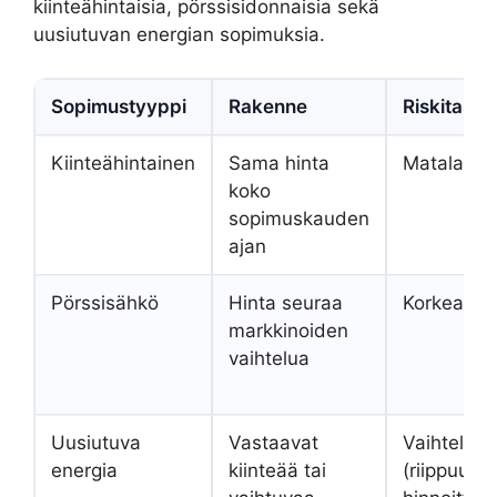
kiinteähintaisia, pörssisidonnaisia sekä
uusiutuvan energian sopimuksia.
Sopimustyyppi
Rakenne
Riskitaso
Kiinteähintainen
Sama hinta
Matala
koko
sopimuskauden
ajan
Pörssisähkö
Hinta seuraa
Korkea
markkinoiden
vaihtelua
Uusiutuva
Vastaavat
Vaihtelee
energia
kiinteää tai
(riippuu