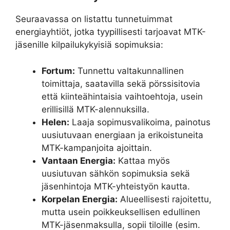
Seuraavassa on listattu tunnetuimmat
energiayhtiöt, jotka tyypillisesti tarjoavat MTK-
jäsenille kilpailukykyisiä sopimuksia:
Fortum:
Tunnettu valtakunnallinen
toimittaja, saatavilla sekä pörssisitovia
että kiinteähintaisia vaihtoehtoja, usein
erillisillä MTK-alennuksilla.
Helen:
Laaja sopimusvalikoima, painotus
uusiutuvaan energiaan ja erikoistuneita
MTK-kampanjoita ajoittain.
Vantaan Energia:
Kattaa myös
uusiutuvan sähkön sopimuksia sekä
jäsenhintoja MTK-yhteistyön kautta.
Korpelan Energia:
Alueellisesti rajoitettu,
mutta usein poikkeuksellisen edullinen
MTK-jäsenmaksulla, sopii tiloille (esim.