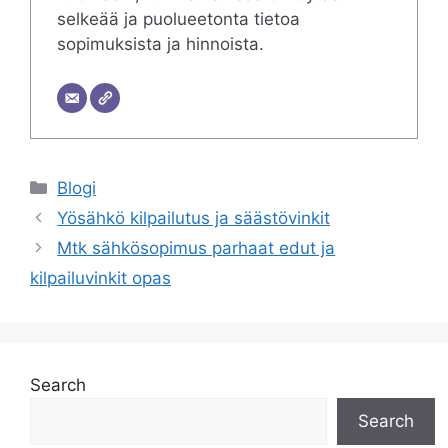
selkeää ja puolueetonta tietoa
sopimuksista ja hinnoista.
Categories
Blogi
Yösähkö kilpailutus ja säästövinkit
Mtk sähkösopimus parhaat edut ja
kilpailuvinkit opas
Search
Search