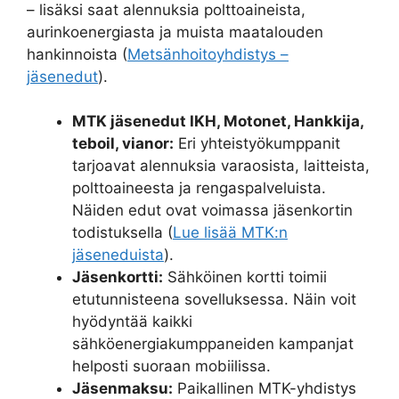
– lisäksi saat alennuksia polttoaineista,
aurinkoenergiasta ja muista maatalouden
hankinnoista (
Metsänhoitoyhdistys –
jäsenedut
).
MTK jäsenedut IKH, Motonet, Hankkija,
teboil, vianor:
Eri yhteistyökumppanit
tarjoavat alennuksia varaosista, laitteista,
polttoaineesta ja rengaspalveluista.
Näiden edut ovat voimassa jäsenkortin
todistuksella (
Lue lisää MTK:n
jäseneduista
).
Jäsenkortti:
Sähköinen kortti toimii
etutunnisteena sovelluksessa. Näin voit
hyödyntää kaikki
sähköenergiakumppaneiden kampanjat
helposti suoraan mobiilissa.
Jäsenmaksu:
Paikallinen MTK-yhdistys