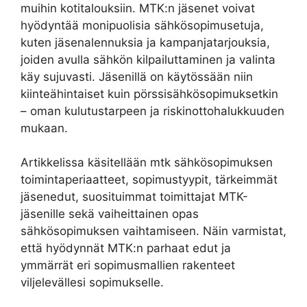
muihin kotitalouksiin. MTK:n jäsenet voivat
hyödyntää monipuolisia sähkösopimusetuja,
kuten jäsenalennuksia ja kampanjatarjouksia,
joiden avulla sähkön kilpailuttaminen ja valinta
käy sujuvasti. Jäsenillä on käytössään niin
kiinteähintaiset kuin pörssisähkösopimuksetkin
– oman kulutustarpeen ja riskinottohalukkuuden
mukaan.
Artikkelissa käsitellään mtk sähkösopimuksen
toimintaperiaatteet, sopimustyypit, tärkeimmät
jäsenedut, suosituimmat toimittajat MTK-
jäsenille sekä vaiheittainen opas
sähkösopimuksen vaihtamiseen. Näin varmistat,
että hyödynnät MTK:n parhaat edut ja
ymmärrät eri sopimusmallien rakenteet
viljelevällesi sopimukselle.