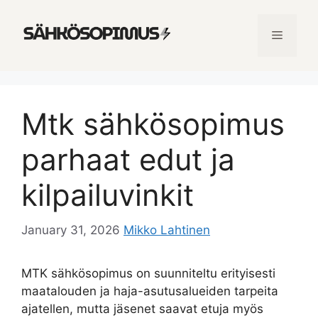
Skip
to
Menu
content
Mtk sähkösopimus
parhaat edut ja
kilpailuvinkit
January 31, 2026
Mikko Lahtinen
MTK sähkösopimus on suunniteltu erityisesti
maatalouden ja haja-asutusalueiden tarpeita
ajatellen, mutta jäsenet saavat etuja myös