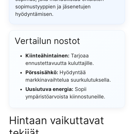
sopimustyyppien ja jäsenetujen
hyödyntämisen.
Vertailun nostot
Kiinteähintainen:
Tarjoaa
ennustettavuutta kuluttajille.
Pörssisähkö:
Hyödyntää
markkinavaihtelua suurkulutuksella.
Uusiutuva energia:
Sopii
ympäristöarvoista kiinnostuneille.
Hintaan vaikuttavat
tekijät