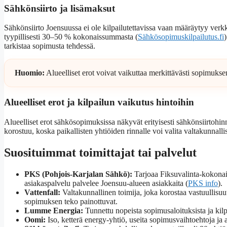
Sähkönsiirto ja lisämaksut
Sähkönsiirto Joensuussa ei ole kilpailutettavissa vaan määräytyy ve
tyypillisesti 30–50 % kokonaissummasta (
Sähkösopimuskilpailutus.fi
tarkistaa sopimusta tehdessä.
Huomio:
Alueelliset erot voivat vaikuttaa merkittävästi sopimuksen
Alueelliset erot ja kilpailun vaikutus hintoihin
Alueelliset erot sähkösopimuksissa näkyvät erityisesti sähkönsiirtohinn
korostuu, koska paikallisten yhtiöiden rinnalle voi valita valtakunnall
Suosituimmat toimittajat tai palvelut
PKS (Pohjois-Karjalan Sähkö):
Tarjoaa Fiksuvalinta-kokonais
asiakaspalvelu palvelee Joensuu-alueen asiakkaita (
PKS info
).
Vattenfall:
Valtakunnallinen toimija, joka korostaa vastuullisuu
sopimuksen teko painottuvat.
Lumme Energia:
Tunnettu nopeista sopimusaloituksista ja kilpa
Oomi:
Iso, ketterä energy-yhtiö, useita sopimusvaihtoehtoja ja a