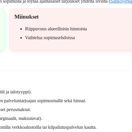
 sopimusta ja löytää ajantasaiset tarjoukset yhdeltä sivulta (
Sähkövertai
Miinukset
Riippuvuus alueellisista hinnoista
Vaihtelua sopimusehdoissa
i ja talotyyppi).
en palveluntarjoajan sopimusmallit sekä hinnat.
iset perusmaksut.
rginaalit, maksutavat).
omilla verkkoalustoilla tai kilpailutuspalvelun kautta.