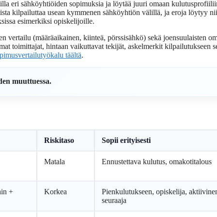
illa eri sähköyhtiöiden sopimuksia ja löytää juuri omaan kulutusprofiilii
ta kilpailuttaa usean kymmenen sähköyhtiön välillä, ja eroja löytyy ni
issa esimerkiksi opiskelijoille.
en vertailu (määräaikainen, kiinteä, pörssisähkö) sekä joensuulaisten o
 toimittajat, hintaan vaikuttavat tekijät, askelmerkit kilpailutukseen 
pimusvertailutyökalu täältä
.
iden muuttuessa.
Riskitaso
Sopii erityisesti
Matala
Ennustettava kulutus, omakotitalous
ain +
Korkea
Pienkulutukseen, opiskelija, aktiivine
seuraaja