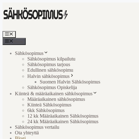
Skip
to
content
Menu
Menu
Sähkösopimus
Sähkösopimus kilpailutu
Sähkösopimus tarjous
Edullinen sähkösopimu
Halvin sähkösopimus
Suomen Halvin Sähkösopimus
Sähkösopimus Opiskelija
Kiinteä & määräaikainen sähkösopimus
Määräaikainen sähkösopimus
Kiinteä Sähkösopimus
6kk Sähkösopimus
12 kk Määräaikainen Sähkösopimus
24 kk Määräaikainen Sähkösopimus
Sähkösopimus vertailu
Ota yhteyttä
Blogi