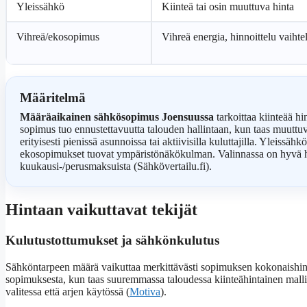
Yleissähkö
Kiinteä tai osin muuttuva hinta
Vihreä/ekosopimus
Vihreä energia, hinnoittelu vaihte
Määritelmä
Määräaikainen sähkösopimus Joensuussa
tarkoittaa kiinteää hi
sopimus tuo ennustettavuutta talouden hallintaan, kun taas muuttu
erityisesti pienissä asunnoissa tai aktiivisilla kuluttajilla. Yleissähk
ekosopimukset tuovat ympäristönäkökulman. Valinnassa on hyvä hu
kuukausi-/perusmaksuista (Sähkövertailu.fi).
Hintaan vaikuttavat tekijät
Kulutustottumukset ja sähkönkulutus
Sähköntarpeen määrä vaikuttaa merkittävästi sopimuksen kokonaishint
sopimuksesta, kun taas suuremmassa taloudessa kiinteähintainen malli
valitessa että arjen käytössä (
Motiva
).