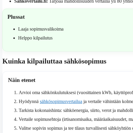
Sähkövertailu.fi:
Tarjoaa mahdollisuuden vertailla yli 80 yhtiön
Plussat
Laaja sopimusvalikoima
Helppo kilpailutus
Kuinka kilpailuttaa sähkösopimus
Näin etenet
Arvioi oma sähkönkulutuksesi (vuosittainen kWh, käyttöprofiil
Hyödynnä
sähkösopimusvertailua
ja vertaile vähintään kolm
Tarkista kokonaishinta: sähköenergia, siirto, verot ja mahdoll
Vertaile sopimusehtoja (irtisanomisaika, määräaikaisuudet, ma
Valitse sopivin sopimus ja tee tilaus turvallisesti sähköyhtiön 