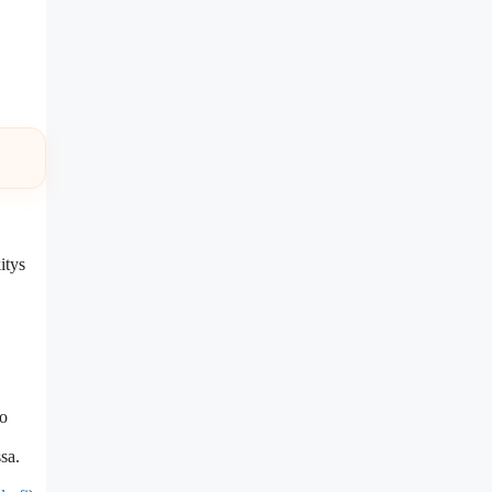
itys
po
sa.