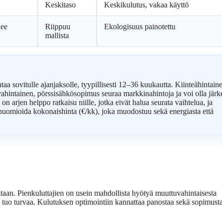
Keskitaso
Keskikulutus, vakaa käyttö
lee
Riippuu
Ekologisuus painotettu
mallista
ntaa sovitulle ajanjaksolle, tyypillisesti 12–36 kuukautta. Kiinteähintain
vahintainen, pörssisähkösopimus seuraa markkinahintoja ja voi olla järk
ö on arjen helppo ratkaisu niille, jotka eivät halua seurata vaihtelua, ja
omioida kokonaishinta (€/kk), joka muodostuu sekä energiasta että
aan. Pienkuluttajien on usein mahdollista hyötyä muuttuvahintaisesta
 tuo turvaa. Kulutuksen optimointiin kannattaa panostaa sekä sopimust