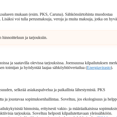
rkkoalueen mukaan (esim. PKS, Caruna). Sähkönsiirtohinta muodostaa
). Lisäksi voi tulla perusmaksuja, veroja ja muita maksuja, jotka on hyvä
 hinnoitteluun ja tarjouksiin.
oissa ja saatavilla olevissa tarjouksissa. Joensuussa kilpailutuksen merk
isen toimijan ja hyödyntää laajaa sähköyhtiövertailua (
Energiavirasto
).
uuden, selkeää asiakaspalvelua ja paikallista lähestymistä. PKS
tta ja joustavaa sopimuksenhallintaa. Soveltuu, jos ekologisuus ja help
ilukykyisistä hinnoista, erityisesti vakio- ja määräaikaisissa sopimuksis
ktiivisia tarjouksia. Soveltuu helposti kilpailutettavaan yleissähköön.