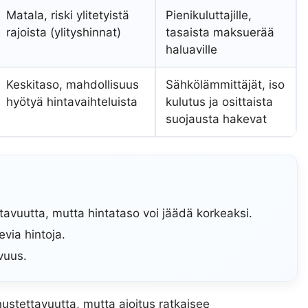
Matala, riski ylitetyistä
Pienikuluttajille,
rajoista (ylityshinnat)
tasaista maksuerää
haluaville
Keskitaso, mahdollisuus
Sähkölämmittäjät, iso
hyötyä hintavaihteluista
kulutus ja osittaista
suojausta hakevat
avuutta, mutta hintataso voi jäädä korkeaksi.
via hintoja.
avuus.
ustettavuutta, mutta ajoitus ratkaisee