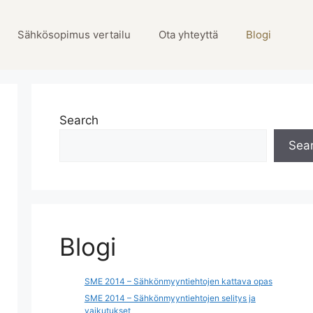
Sähkösopimus vertailu
Ota yhteyttä
Blogi
Search
Sea
Blogi
SME 2014 – Sähkönmyyntiehtojen kattava opas
SME 2014 – Sähkönmyyntiehtojen selitys ja
vaikutukset