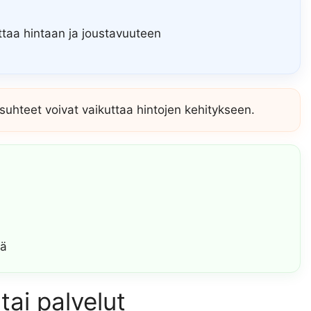
taa hintaan ja joustavuuteen
hteet voivat vaikuttaa hintojen kehitykseen.
jä
tai palvelut