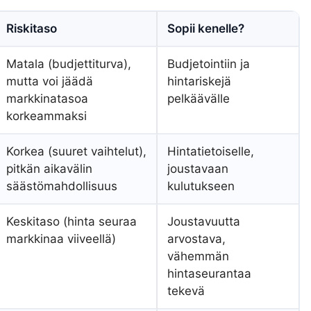
Riskitaso
Sopii kenelle?
Matala (budjettiturva),
Budjetointiin ja
mutta voi jäädä
hintariskejä
markkinatasoa
pelkäävälle
korkeammaksi
Korkea (suuret vaihtelut),
Hintatietoiselle,
pitkän aikavälin
joustavaan
säästömahdollisuus
kulutukseen
Keskitaso (hinta seuraa
Joustavuutta
markkinaa viiveellä)
arvostava,
vähemmän
hintaseurantaa
tekevä