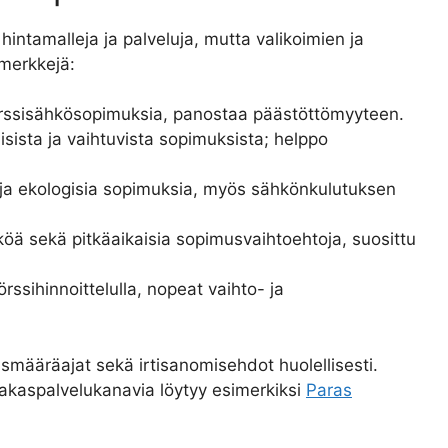
hintamalleja ja palveluja, mutta valikoimien ja
imerkkejä:
örssisähkösopimuksia, panostaa päästöttömyyteen.
isista ja vaihtuvista sopimuksista; helppo
ia ja ekologisia sopimuksia, myös sähkönkulutuksen
öä sekä pitkäaikaisia sopimusvaihtoehtoja, suosittu
rssihinnoittelulla, nopeat vaihto- ja
smääräajat sekä irtisanomisehdot huolellisesti.
siakaspalvelukanavia löytyy esimerkiksi
Paras