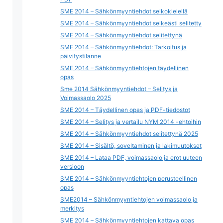
SME 2014 – Sähkönmyyntiehdot selkokielellä
SME 2014 – Sähkönmyyntiehdot selkeästi selitetty
SME 2014 – Sähkönmyyntiehdot selitettynä
SME 2014 – Sähkönmyyntiehdot: Tarkoitus ja
päivitystilanne
SME 2014 – Sähkönmyyntiehtojen täydellinen
opas
Sme 2014 Sähkönmyyntiehdot – Selitys ja
Voimassaolo 2025
SME 2014 – Täydellinen opas ja PDF-tiedostot
SME 2014 – Selitys ja vertailu NYM 2014 -ehtoihin
SME 2014 – Sähkönmyyntiehdot selitettynä 2025
SME 2014 – Sisältö, soveltaminen ja lakimuutokset
SME 2014 – Lataa PDF, voimassaolo ja erot uuteen
versioon
SME 2014 – Sähkönmyyntiehtojen perusteellinen
opas
SME2014 – Sähkönmyyntiehtojen voimassaolo ja
merkitys
SME 2014 – Sähkönmyyntiehtojen kattava opas