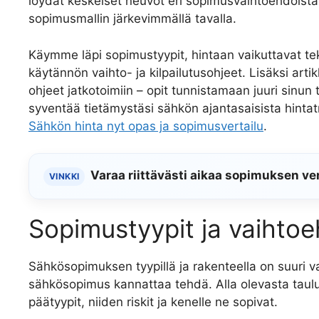
löydät keskeiset neuvot eri sopimusvaihtoehdoista 
sopimusmallin järkevimmällä tavalla.
Käymme läpi sopimustyypit, hintaan vaikuttavat te
käytännön vaihto- ja kilpailutusohjeet. Lisäksi arti
ohjeet jatkotoimiin – opit tunnistamaan juuri sinun 
syventää tietämystäsi sähkön ajantasaisista hintat
Sähkön hinta nyt opas ja sopimusvertailu
.
Varaa riittävästi aikaa sopimuksen ve
VINKKI
Sopimustyypit ja vaihto
Sähkösopimuksen tyypillä ja rakenteella on suuri va
sähkösopimus kannattaa tehdä. Alla olevasta tau
päätyypit, niiden riskit ja kenelle ne sopivat.