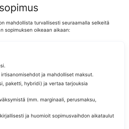
ösopimus
 mahdollista turvallisesti seuraamalla selkeitä
haan sopimuksen oikeaan aikaan:
si.
 irtisanomisehdot ja mahdolliset maksut.
, paketti, hybridi) ja vertaa tarjouksia
yväksymistä (mm. marginaali, perusmaksu,
irjallisesti ja huomioit sopimusvaihdon aikataulut