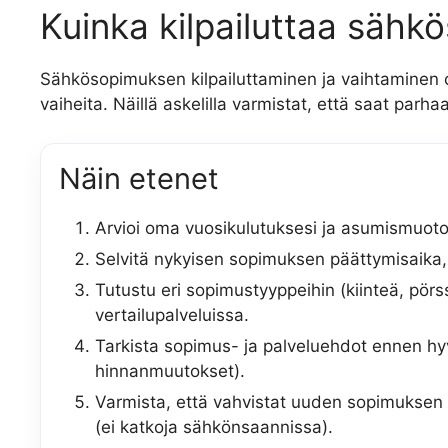
Kuinka kilpailuttaa sähk
Sähkösopimuksen kilpailuttaminen ja vaihtaminen on
vaiheita. Näillä askelilla varmistat, että saat par
Näin etenet
Arvioi oma vuosikulutuksesi ja asumismuoto
Selvitä nykyisen sopimuksen päättymisaika,
Tutustu eri sopimustyyppeihin (kiinteä, pörssi
vertailupalveluissa.
Tarkista sopimus- ja palveluehdot ennen h
hinnanmuutokset).
Varmista, että vahvistat uuden sopimuksen k
(ei katkoja sähkönsaannissa).