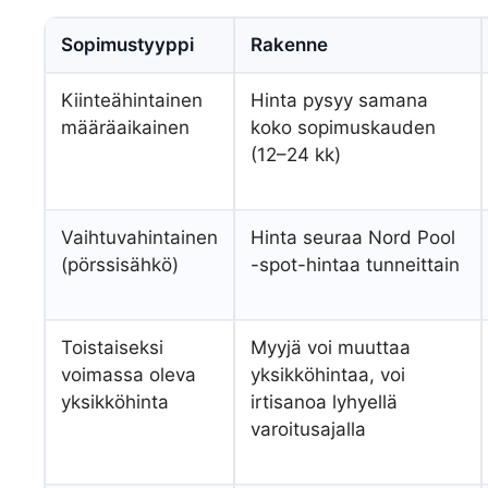
Sopimustyyppi
Rakenne
Kiinteähintainen
Hinta pysyy samana
määräaikainen
koko sopimuskauden
(12–24 kk)
Vaihtuvahintainen
Hinta seuraa Nord Pool
(pörssisähkö)
-spot-hintaa tunneittain
Toistaiseksi
Myyjä voi muuttaa
voimassa oleva
yksikköhintaa, voi
yksikköhinta
irtisanoa lyhyellä
varoitusajalla