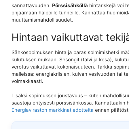
kannattavuuden.
Pörssisähköllä
hintariskejä voi 
ohjaamaan halpoille tunneille. Kannattaa huomioida,
muuttamismahdollisuudet.
Hintaan vaikuttavat tekij
Sähkösopimuksen hinta ja paras solmimishetki määr
kulutuksen mukaan. Sesongit (talvi ja kesä), kulu
verotus vaikuttavat kokonaisuuteen. Tarkka sopimu
malleissa: energiakriisien, kuivan vesivuoden tai t
voimakkaasti.
Lisäksi sopimuksen joustavuus – kuten mahdollisuus
säästöjä erityisesti pörssisähkössä. Kannattaakin
Energiaviraston markkinatiedotteita
ennen päätöst