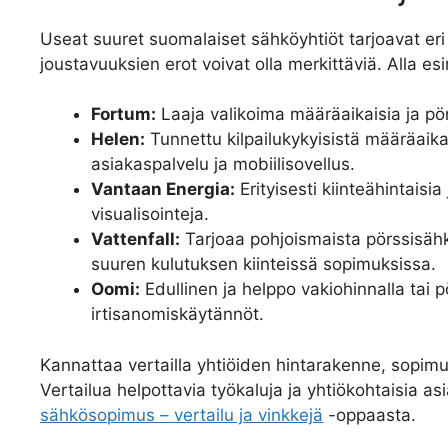
Useat suuret suomalaiset sähköyhtiöt tarjoavat eri 
joustavuuksien erot voivat olla merkittäviä. Alla es
Fortum:
Laaja valikoima määräaikaisia ja p
Helen:
Tunnettu kilpailukykyisistä määräaika
asiakaspalvelu ja mobiilisovellus.
Vantaan Energia:
Erityisesti kiinteähintais
visualisointeja.
Vattenfall:
Tarjoaa pohjoismaista pörssisähk
suuren kulutuksen kiinteissä sopimuksissa.
Oomi:
Edullinen ja helppo vakiohinnalla tai pö
irtisanomiskäytännöt.
Kannattaa vertailla yhtiöiden hintarakenne, sopimu
Vertailua helpottavia työkaluja ja yhtiökohtaisia a
sähkösopimus – vertailu ja vinkkejä
-oppaasta.