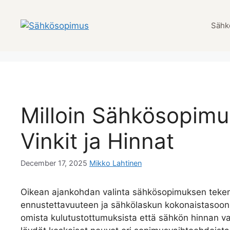
Skip
to
Sähk
content
Milloin Sähkösopimu
Vinkit ja Hinnat
December 17, 2025
Mikko Lahtinen
Oikean ajankohdan valinta sähkösopimuksen tekemi
ennustettavuuteen ja sähkölaskun kokonaistasoon.
omista kulutustottumuksista että sähkön hinnan va