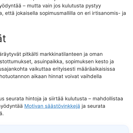
hyödyntää – mutta vain jos kulutusta pystyy
 että jokaisella sopimusmallilla on eri irtisanomis- ja
ät
äytyvät pitkälti markkinatilanteen ja oman
tustottumukset, asuinpaikka, sopimuksen kesto ja
sajankohta vaikuttaa erityisesti määräaikaisissa
ehotuotannon aikaan hinnat voivat vaihdella
 seurata hintoja ja siirtää kulutusta – mahdollistaa
 hyödyntää
Motivan säästövinkkejä
ja seurata
ä.