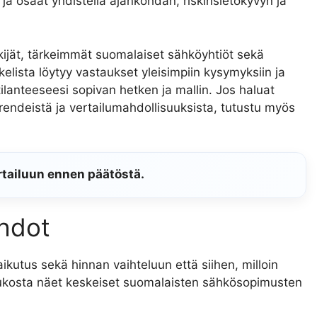
ja osaat yhdistellä ajankohdan, riskinsietokyvyn ja
kijät, tärkeimmät suomalaiset sähköyhtiöt sekä
kkelista löytyy vastaukset yleisimpiin kysymyksiin ja
tilanteeseesi sopivan hetken ja mallin. Jos haluat
rendeistä ja vertailumahdollisuuksista, tutustu myös
rtailuun ennen päätöstä.
ehdot
ikutus sekä hinnan vaihteluun että siihen, milloin
lukosta näet keskeiset suomalaisten sähkösopimusten