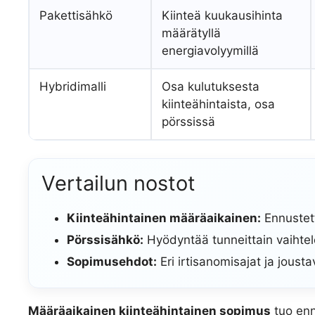
Pakettisähkö
Kiinteä kuukausihinta
määrätyllä
energiavolyymillä
Hybridimalli
Osa kulutuksesta
kiinteähintaista, osa
pörssissä
Vertailun nostot
Kiinteähintainen määräaikainen:
Ennustett
Pörssisähkö:
Hyödyntää tunneittain vaihtele
Sopimusehdot:
Eri irtisanomisajat ja joust
Määräaikainen kiinteähintainen sopimus
tuo enn