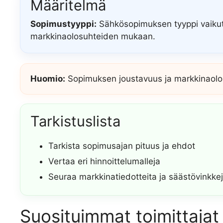
Määritelmä
Sopimustyyppi:
Sähkösopimuksen tyyppi vaikut
markkinaolosuhteiden mukaan.
Huomio:
Sopimuksen joustavuus ja markkinaolosu
Tarkistuslista
Tarkista sopimusajan pituus ja ehdot
Vertaa eri hinnoittelumalleja
Seuraa markkinatiedotteita ja säästövinkke
Suosituimmat toimittajat 