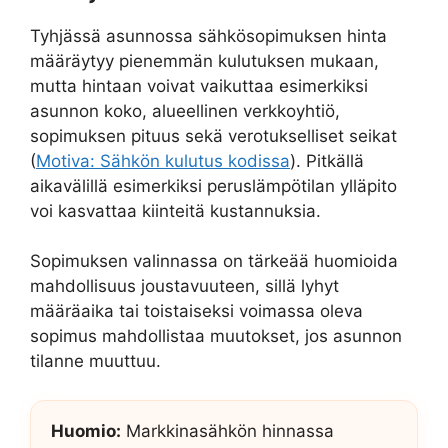
Tyhjässä asunnossa sähkösopimuksen hinta
määräytyy pienemmän kulutuksen mukaan,
mutta hintaan voivat vaikuttaa esimerkiksi
asunnon koko, alueellinen verkkoyhtiö,
sopimuksen pituus sekä verotukselliset seikat
(
Motiva: Sähkön kulutus kodissa
). Pitkällä
aikavälillä esimerkiksi peruslämpötilan ylläpito
voi kasvattaa kiinteitä kustannuksia.
Sopimuksen valinnassa on tärkeää huomioida
mahdollisuus joustavuuteen, sillä lyhyt
määräaika tai toistaiseksi voimassa oleva
sopimus mahdollistaa muutokset, jos asunnon
tilanne muuttuu.
Huomio:
Markkinasähkön hinnassa