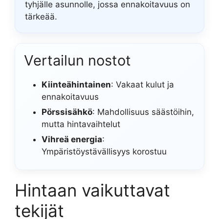
tyhjälle asunnolle, jossa ennakoitavuus on
tärkeää.
Vertailun nostot
Kiinteähintainen
: Vakaat kulut ja
ennakoitavuus
Pörssisähkö
: Mahdollisuus säästöihin,
mutta hintavaihtelut
Vihreä energia
:
Ympäristöystävällisyys korostuu
Hintaan vaikuttavat
tekijät