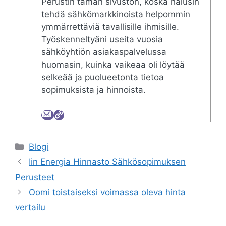
Perustin tämän sivuston, koska halusin
tehdä sähkömarkkinoista helpommin
ymmärrettäviä tavallisille ihmisille.
Työskenneltyäni useita vuosia
sähköyhtiön asiakaspalvelussa
huomasin, kuinka vaikeaa oli löytää
selkeää ja puolueetonta tietoa
sopimuksista ja hinnoista.
Categories
Blogi
Iin Energia Hinnasto Sähkösopimuksen
Perusteet
Oomi toistaiseksi voimassa oleva hinta
vertailu