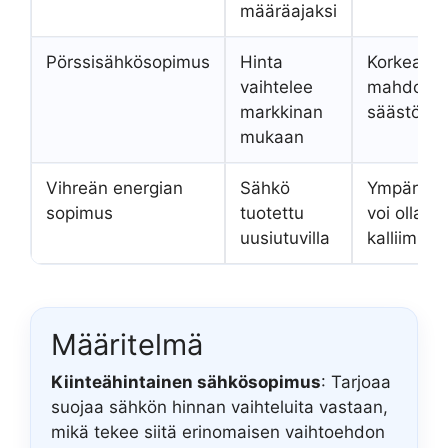
määräajaksi
Pörssisähkösopimus
Hinta
Korkea hin
vaihtelee
mahdollis
markkinan
säästöihi
mukaan
Vihreän energian
Sähkö
Ympäristö
sopimus
tuotettu
voi olla h
uusiutuvilla
kalliimpi
Määritelmä
Kiinteähintainen sähkösopimus
: Tarjoaa
suojaa sähkön hinnan vaihteluita vastaan,
mikä tekee siitä erinomaisen vaihtoehdon