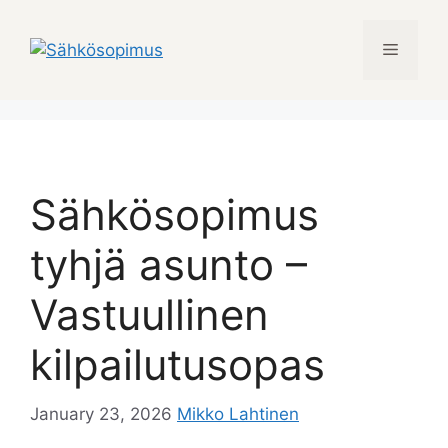
Skip
to
Menu
content
Sähkösopimus
tyhjä asunto –
Vastuullinen
kilpailutusopas
January 23, 2026
Mikko Lahtinen