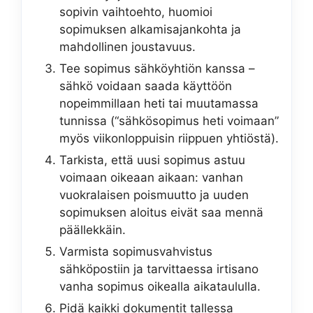
sopivin vaihtoehto, huomioi
sopimuksen alkamisajankohta ja
mahdollinen joustavuus.
Tee sopimus sähköyhtiön kanssa –
sähkö voidaan saada käyttöön
nopeimmillaan heti tai muutamassa
tunnissa (“sähkösopimus heti voimaan”
myös viikonloppuisin riippuen yhtiöstä).
Tarkista, että uusi sopimus astuu
voimaan oikeaan aikaan: vanhan
vuokralaisen poismuutto ja uuden
sopimuksen aloitus eivät saa mennä
päällekkäin.
Varmista sopimusvahvistus
sähköpostiin ja tarvittaessa irtisano
vanha sopimus oikealla aikataululla.
Pidä kaikki dokumentit tallessa