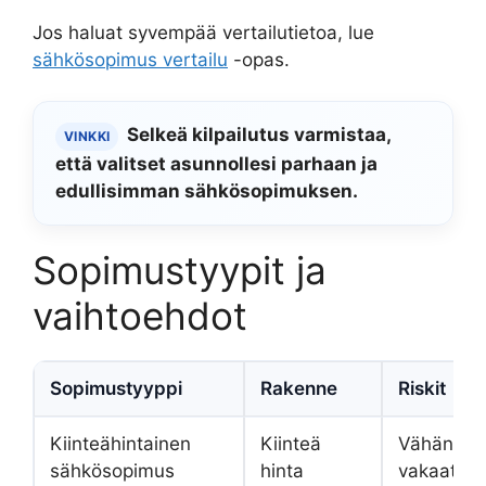
Jos haluat syvempää vertailutietoa, lue
sähkösopimus vertailu
-opas.
Selkeä kilpailutus varmistaa,
VINKKI
että valitset asunnollesi parhaan ja
edullisimman sähkösopimuksen.
Sopimustyypit ja
vaihtoehdot
Sopimustyyppi
Rakenne
Riskit
Kiinteähintainen
Kiinteä
Vähän hin
sähkösopimus
hinta
vakaat ku