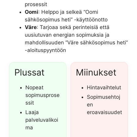
prosessit
Oomi
: Helppo ja selkeä “Oomi
sähkösopimus heti” -käyttöönotto
Väre
: Tarjoaa sekä perinteisiä että
uusiutuvan energian sopimuksia ja
mahdollisuuden ”Väre sähkösopimus heti”
-aloituspyyntöön
Plussat
Miinukset
Nopeat
Hintavaihtelut
sopimusprose
Sopimusehtoj
ssit
en
Laaja
eroavaisuudet
palveluvalikoi
ma