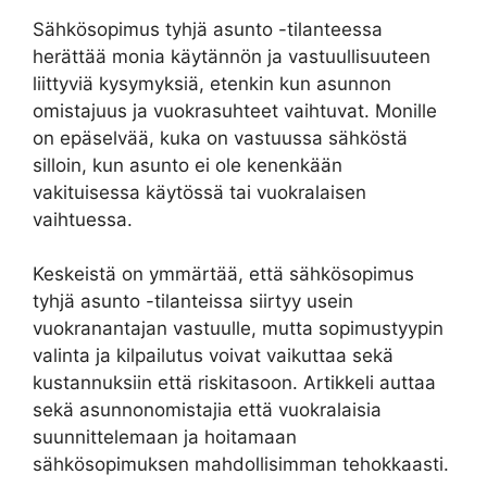
Sähkösopimus tyhjä asunto -tilanteessa
herättää monia käytännön ja vastuullisuuteen
liittyviä kysymyksiä, etenkin kun asunnon
omistajuus ja vuokrasuhteet vaihtuvat. Monille
on epäselvää, kuka on vastuussa sähköstä
silloin, kun asunto ei ole kenenkään
vakituisessa käytössä tai vuokralaisen
vaihtuessa.
Keskeistä on ymmärtää, että sähkösopimus
tyhjä asunto -tilanteissa siirtyy usein
vuokranantajan vastuulle, mutta sopimustyypin
valinta ja kilpailutus voivat vaikuttaa sekä
kustannuksiin että riskitasoon. Artikkeli auttaa
sekä asunnonomistajia että vuokralaisia
suunnittelemaan ja hoitamaan
sähkösopimuksen mahdollisimman tehokkaasti.