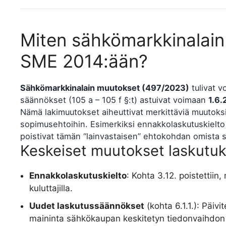
Miten sähkömarkkinalain
SME 2014:ään?
Sähkömarkkinalain muutokset (497/2023)
tulivat 
säännökset (105 a – 105 f §:t) astuivat voimaan
1.6.
Nämä lakimuutokset aiheuttivat merkittäviä muutoksia
sopimusehtoihin. Esimerkiksi ennakkolaskutuskielto p
poistivat tämän “lainvastaisen” ehtokohdan omista 
Keskeiset muutokset laskutu
Ennakkolaskutuskielto
: Kohta 3.12. poistettii
kuluttajilla.
Uudet laskutussäännökset
(kohta 6.1.1.): Päiv
maininta sähkökaupan keskitetyn tiedonvaihdon 