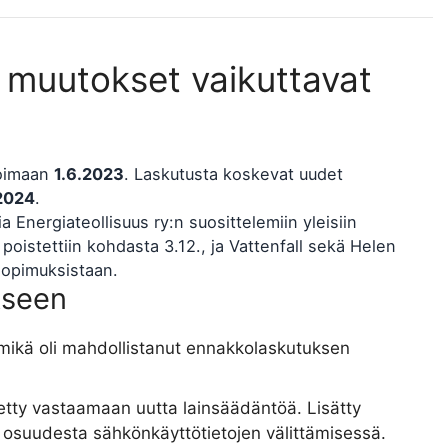
 muutokset vaikuttavat
voimaan
1.6.2023
. Laskutusta koskevat uudet
2024
.
 Energiateollisuus ry:n suosittelemiin yleisiin
oistettiin kohdasta 3.12., ja Vattenfall sekä Helen
sopimuksistaan.
kseen
n, mikä oli mahdollistanut ennakkolaskutuksen
itetty vastaamaan uutta lainsäädäntöä. Lisätty
osuudesta sähkönkäyttötietojen välittämisessä.