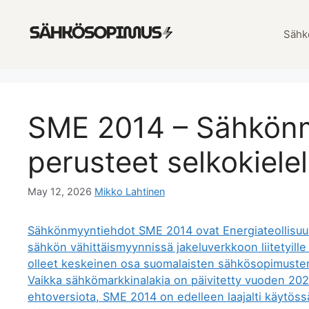
Skip
to
Sähk
content
SME 2014 – Sähkönm
perusteet selkokielel
May 12, 2026
Mikko Lahtinen
Sähkönmyyntiehdot SME 2014 ovat Energiateollisuus 
sähkön vähittäismyynnissä jakeluverkkoon liitetyille 
olleet keskeinen osa suomalaisten sähkösopimusten 
Vaikka sähkömarkkinalakia on päivitetty vuoden 2023
ehtoversiota, SME 2014 on edelleen laajalti käytössä