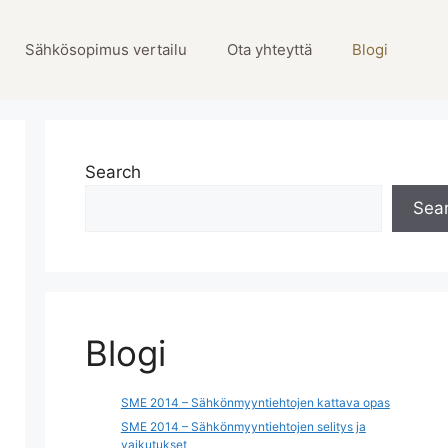
Sähkösopimus vertailu
Ota yhteyttä
Blogi
Search
Sea
Blogi
SME 2014 – Sähkönmyyntiehtojen kattava opas
SME 2014 – Sähkönmyyntiehtojen selitys ja
vaikutukset