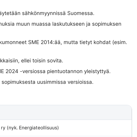
käytetään sähkönmyynnissä Suomessa.
nnuksia muun muassa laskutukseen ja sopimuksen
kumonneet SME 2014:ää, mutta tietyt kohdat (esim.
kaisiin, ellei toisin sovita.
ME 2024 -versiossa pientuotannon yleistyttyä.
si sopimuksesta uusimmissa versioissa.
 ry (nyk. Energiateollisuus)