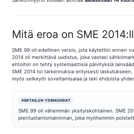
Sähkönmyynti voidaan aloittaa
aikaisintaan 14 vuor
Mitä eroa on SME 2014:ll
SME 99 oli edellinen versio, jota käytettiin ennen v
2014 oli merkittävä uudistus, joka vastasi sähkömar
ehtoihin on tehty systemaattisia päivityksiä lains
SME 2014 toi tarkennuksia erityisesti laskutukseen
myös selkeytti soveltamisalaa ja teki ehdoista yh
VERTAILUN YDINKOHDAT
SME 99 oli vähemmän yksityiskohtainen. SME 2014
pientuotantomaininnan, joka myöhemmin poistett