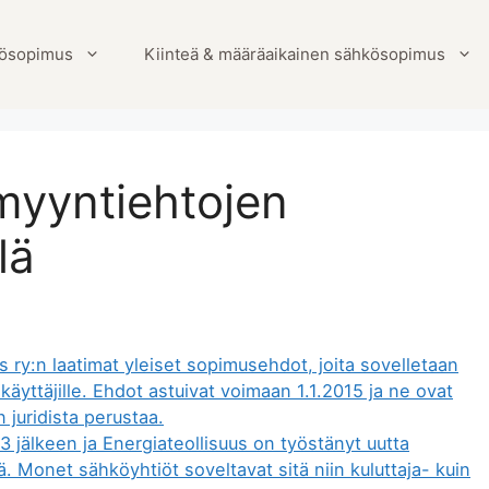
ösopimus
Kiinteä & määräaikainen sähkösopimus
yyntiehtojen
lä
ry:n laatimat yleiset sopimusehdot, joita sovelletaan
käyttäjille. Ehdot astuivat voimaan 1.1.2015 ja ne ovat
juridista perustaa.
 jälkeen ja Energiateollisuus on työstänyt uutta
. Monet sähköyhtiöt soveltavat sitä niin kuluttaja- kuin