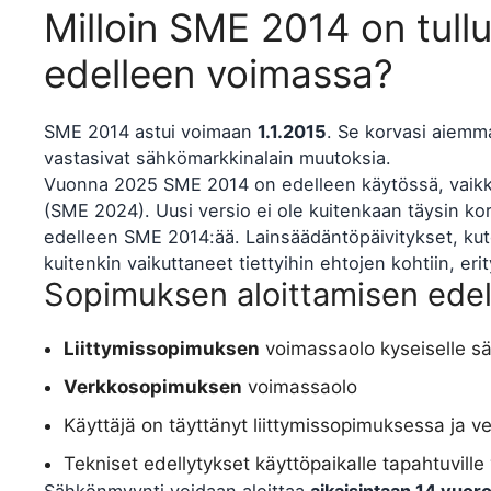
Milloin SME 2014 on tull
edelleen voimassa?
SME 2014 astui voimaan
1.1.2015
. Se korvasi aiemma
vastasivat sähkömarkkinalain muutoksia.
Vuonna 2025 SME 2014 on edelleen käytössä, vaikka
(SME 2024). Uusi versio ei ole kuitenkaan täysin ko
edelleen SME 2014:ää. Lainsäädäntöpäivitykset, ku
kuitenkin vaikuttaneet tiettyihin ehtojen kohtiin, eri
Sopimuksen aloittamisen edel
Liittymissopimuksen
voimassaolo kyseiselle sä
Verkkosopimuksen
voimassaolo
Käyttäjä on täyttänyt liittymissopimuksessa ja v
Tekniset edellytykset käyttöpaikalle tapahtuville 