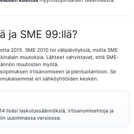
okauden kuluttua
myyntisopimuksen tekemisestä.
ä ja SME 99:llä?
uotta 2015. SME 2010 toi välipäivityksiä, mutta SME
kkinalain muutoksia. Lähteet vahvistavat, että SME-
äädännön muutosten myötä.
, sopimuksen irtisanomiseen ja pientuotantoon. Se
denmukaisemmat eri sähköyhtiöiden kesken.
 lisäsi laskutussäännöksiä, irtisanomisehtoja ja
iin uusimmassa versiossa.