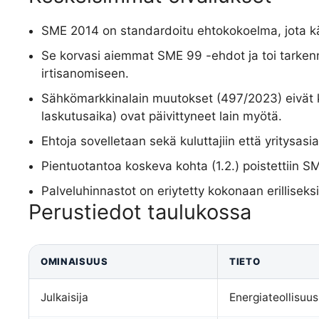
SME 2014 on standardoitu ehtokokoelma, jota 
Se korvasi aiemmat SME 99 -ehdot ja toi tarke
irtisanomiseen.
Sähkömarkkinalain muutokset (497/2023) eivät 
laskutusaika) ovat päivittyneet lain myötä.
Ehtoja sovelletaan sekä kuluttajiin että yritysasiak
Pientuotantoa koskeva kohta (1.2.) poistettiin S
Palveluhinnastot on eriytetty kokonaan erillisek
Perustiedot taulukossa
OMINAISUUS
TIETO
Julkaisija
Energiateollisuus