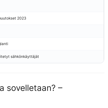
muutokset 2023
lanti
itetyt sähkönkäyttäjät
 sovelletaan? –