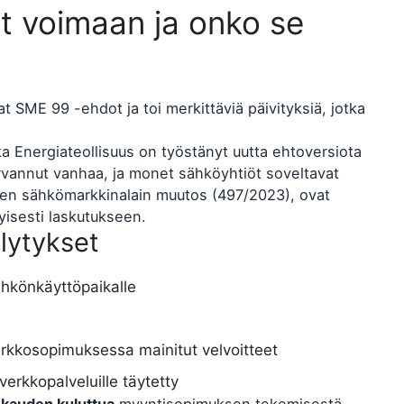
ut voimaan ja onko se
t SME 99 -ehdot ja toi merkittäviä päivityksiä, jotka
 Energiateollisuus on työstänyt uutta ehtoversiota
rvannut vanhaa, ja monet sähköyhtiöt soveltavat
ten sähkömarkkinalain muutos (497/2023), ovat
tyisesti laskutukseen.
lytykset
hkönkäyttöpaikalle
erkkosopimuksessa mainitut velvoitteet
verkkopalveluille täytetty