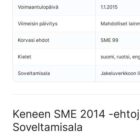
Voimaantulopäivä
1.1.2015
Viimeisin päivitys
Mahdolliset lain
Korvasi ehdot
SME 99
Kielet
suomi, ruotsi, eng
Soveltamisala
Jakeluverkkoon li
Keneen SME 2014 -ehtoja
Soveltamisala