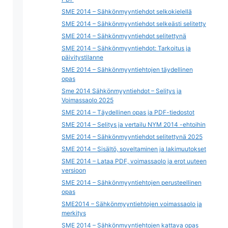
SME 2014 – Sähkönmyyntiehdot selkokielellä
SME 2014 – Sähkönmyyntiehdot selkeästi selitetty
SME 2014 – Sähkönmyyntiehdot selitettynä
SME 2014 – Sähkönmyyntiehdot: Tarkoitus ja
päivitystilanne
SME 2014 – Sähkönmyyntiehtojen täydellinen
opas
Sme 2014 Sähkönmyyntiehdot – Selitys ja
Voimassaolo 2025
SME 2014 – Täydellinen opas ja PDF-tiedostot
SME 2014 – Selitys ja vertailu NYM 2014 -ehtoihin
SME 2014 – Sähkönmyyntiehdot selitettynä 2025
SME 2014 – Sisältö, soveltaminen ja lakimuutokset
SME 2014 – Lataa PDF, voimassaolo ja erot uuteen
versioon
SME 2014 – Sähkönmyyntiehtojen perusteellinen
opas
SME2014 – Sähkönmyyntiehtojen voimassaolo ja
merkitys
SME 2014 – Sähkönmyyntiehtojen kattava opas