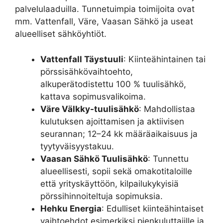
palvelulaaduilla. Tunnetuimpia toimijoita ovat
mm. Vattenfall, Väre, Vaasan Sähkö ja useat
alueelliset sähköyhtiöt.
Vattenfall Täystuuli
: Kiinteähintainen tai
pörssisähkövaihtoehto,
alkuperätodistettu 100 % tuulisähkö,
kattava sopimusvalikoima.
Väre Välkky-tuulisähkö
: Mahdollistaa
kulutuksen ajoittamisen ja aktiivisen
seurannan; 12–24 kk määräaikaisuus ja
tyytyväisyystakuu.
Vaasan Sähkö Tuulisähkö
: Tunnettu
alueellisesti, sopii sekä omakotitaloille
että yrityskäyttöön, kilpailukykyisiä
pörssihinnoiteltuja sopimuksia.
Hehku Energia
: Edulliset kiinteähintaiset
vaihtoehdot esimerkiksi pienkuluttajille ja