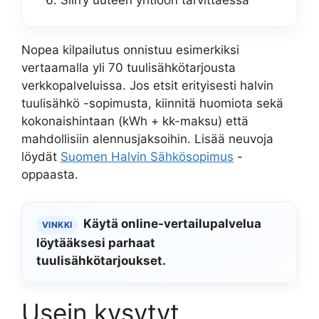
Nopea kilpailutus onnistuu esimerkiksi
vertaamalla yli 70 tuulisähkötarjousta
verkkopalveluissa. Jos etsit erityisesti halvin
tuulisähkö -sopimusta, kiinnitä huomiota sekä
kokonaishintaan (kWh + kk-maksu) että
mahdollisiin alennusjaksoihin. Lisää neuvoja
löydät
Suomen Halvin Sähkösopimus
-
oppaasta.
Käytä online-vertailupalvelua
VINKKI
löytääksesi parhaat
tuulisähkötarjoukset.
Usein kysytyt