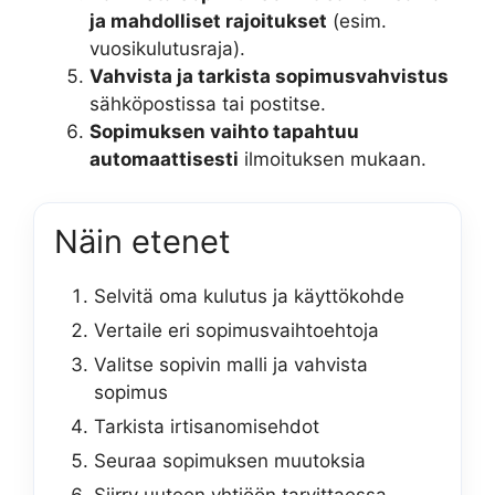
ja mahdolliset rajoitukset
(esim.
vuosikulutusraja).
Vahvista ja tarkista sopimusvahvistus
sähköpostissa tai postitse.
Sopimuksen vaihto tapahtuu
automaattisesti
ilmoituksen mukaan.
Näin etenet
Selvitä oma kulutus ja käyttökohde
Vertaile eri sopimusvaihtoehtoja
Valitse sopivin malli ja vahvista
sopimus
Tarkista irtisanomisehdot
Seuraa sopimuksen muutoksia
Siirry uuteen yhtiöön tarvittaessa