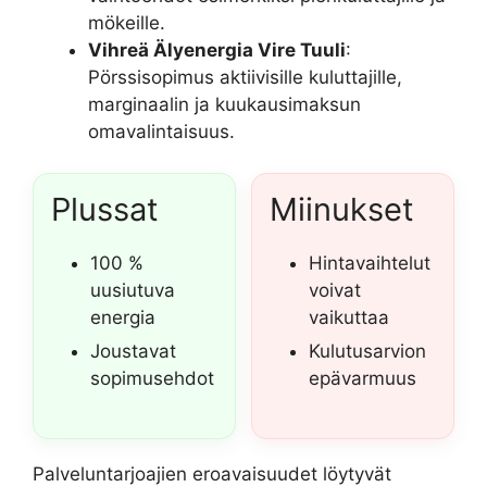
mökeille.
Vihreä Älyenergia Vire Tuuli
:
Pörssisopimus aktiivisille kuluttajille,
marginaalin ja kuukausimaksun
omavalintaisuus.
Plussat
Miinukset
100 %
Hintavaihtelut
uusiutuva
voivat
energia
vaikuttaa
Joustavat
Kulutusarvion
sopimusehdot
epävarmuus
Palveluntarjoajien eroavaisuudet löytyvät