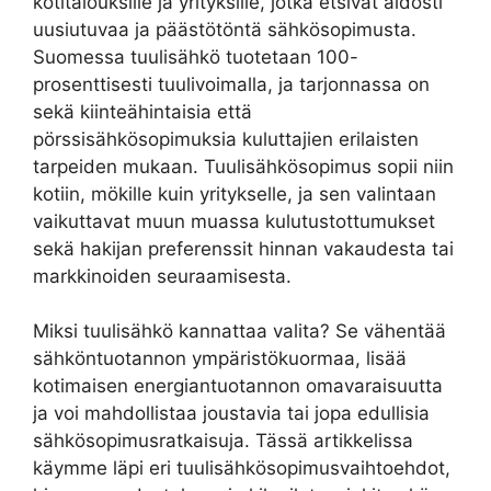
kotitalouksille ja yrityksille, jotka etsivät aidosti
uusiutuvaa ja päästötöntä sähkösopimusta.
Suomessa tuulisähkö tuotetaan 100-
prosenttisesti tuulivoimalla, ja tarjonnassa on
sekä kiinteähintaisia että
pörssisähkösopimuksia kuluttajien erilaisten
tarpeiden mukaan. Tuulisähkösopimus sopii niin
kotiin, mökille kuin yritykselle, ja sen valintaan
vaikuttavat muun muassa kulutustottumukset
sekä hakijan preferenssit hinnan vakaudesta tai
markkinoiden seuraamisesta.
Miksi tuulisähkö kannattaa valita? Se vähentää
sähköntuotannon ympäristökuormaa, lisää
kotimaisen energiantuotannon omavaraisuutta
ja voi mahdollistaa joustavia tai jopa edullisia
sähkösopimusratkaisuja. Tässä artikkelissa
käymme läpi eri tuulisähkösopimusvaihtoehdot,