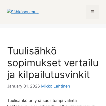
Skip
to
Menu
content
Tuulisähkö
sopimukset vertailu
ja kilpailutusvinkit
January 31, 2026
Mikko Lahtinen
Tuulisähkö on yhä suositumpi valinta