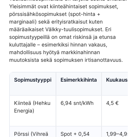
Yleisimmät ovat kiinteähintaiset sopimukset,
pörssisähkösopimukset (spot-hinta +
marginaali) sekä erityisratkaisut kuten
määräaikaiset Välkky-tuulisopimukset. Eri
sopimustyypeillä on omat riskinsä ja etunsa
kuluttajalle – esimerkiksi hinnan vakaus,
mahdollisuus hyötyä markkinahinnan
muutoksista sekä sopimuksen irtisanottavuus.
Sopimustyyppi
Esimerkkihinta
Kuukausima
Kiinteä (Hehku
6,94 snt/kWh
4,5 €
Energia)
Pörssi (Vihreä
Spot + 0,54
1,99–4,95 €