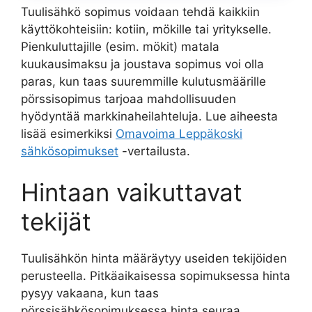
Tuulisähkö sopimus voidaan tehdä kaikkiin
käyttökohteisiin: kotiin, mökille tai yritykselle.
Pienkuluttajille (esim. mökit) matala
kuukausimaksu ja joustava sopimus voi olla
paras, kun taas suuremmille kulutusmäärille
pörssisopimus tarjoaa mahdollisuuden
hyödyntää markkinaheilahteluja. Lue aiheesta
lisää esimerkiksi
Omavoima Leppäkoski
sähkösopimukset
-vertailusta.
Hintaan vaikuttavat
tekijät
Tuulisähkön hinta määräytyy useiden tekijöiden
perusteella. Pitkäaikaisessa sopimuksessa hinta
pysyy vakaana, kun taas
pörssisähkösopimuksessa hinta seuraa