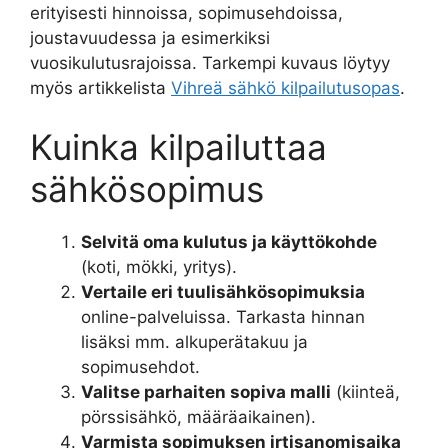
erityisesti hinnoissa, sopimusehdoissa,
joustavuudessa ja esimerkiksi
vuosikulutusrajoissa. Tarkempi kuvaus löytyy
myös artikkelista
Vihreä sähkö kilpailutusopas
.
Kuinka kilpailuttaa
sähkösopimus
Selvitä oma kulutus ja käyttökohde
(koti, mökki, yritys).
Vertaile eri tuulisähkösopimuksia
online-palveluissa. Tarkasta hinnan
lisäksi mm. alkuperätakuu ja
sopimusehdot.
Valitse parhaiten sopiva malli
(kiinteä,
pörssisähkö, määräaikainen).
Varmista sopimuksen irtisanomisaika