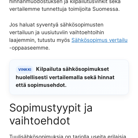
hinnanmuodostuksen ja kilpailutusvinkit sekä
vertailemme tunnettuja toimijoita Suomessa.
Jos haluat syventyä sähkösopimusten
vertailuun ja uusiutuviin vaihtoehtoihin
laajemmin, tutustu myös
Sähkösopimus vertailu
-oppaaseemme.
Kilpailuta sähkösopimukset
VINKKI
huolellisesti vertailemalla sekä hinnat
että sopimusehdot.
Sopimustyypit ja
vaihtoehdot
Tuulisähkösopimuksia on tarjolla useita erilaisia.