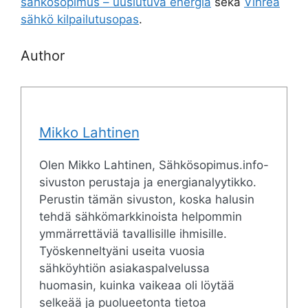
sähkösopimus – uusiutuva energia
sekä
Vihreä
sähkö kilpailutusopas
.
Author
Mikko Lahtinen
Olen Mikko Lahtinen, Sähkösopimus.info-
sivuston perustaja ja energianalyytikko.
Perustin tämän sivuston, koska halusin
tehdä sähkömarkkinoista helpommin
ymmärrettäviä tavallisille ihmisille.
Työskenneltyäni useita vuosia
sähköyhtiön asiakaspalvelussa
huomasin, kuinka vaikeaa oli löytää
selkeää ja puolueetonta tietoa