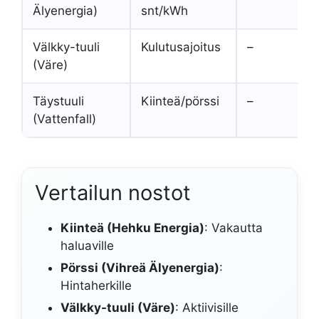
Älyenergia)
snt/kWh
Välkky-tuuli
Kulutusajoitus
–
(Väre)
Täystuuli
Kiinteä/pörssi
–
(Vattenfall)
Vertailun nostot
Kiinteä (Hehku Energia)
: Vakautta
haluaville
Pörssi (Vihreä Älyenergia)
:
Hintaherkille
Välkky-tuuli (Väre)
: Aktiivisille