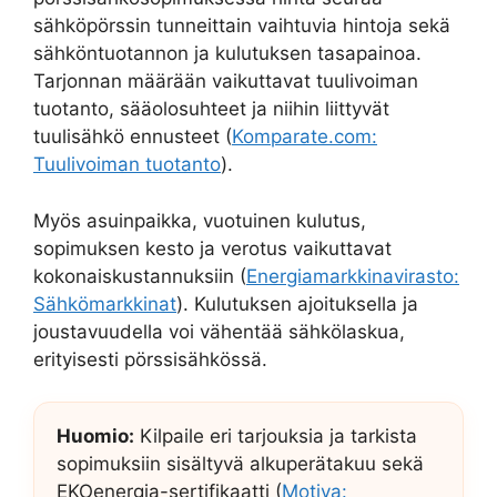
sähköpörssin tunneittain vaihtuvia hintoja sekä
sähköntuotannon ja kulutuksen tasapainoa.
Tarjonnan määrään vaikuttavat tuulivoiman
tuotanto, sääolosuhteet ja niihin liittyvät
tuulisähkö ennusteet (
Komparate.com:
Tuulivoiman tuotanto
).
Myös asuinpaikka, vuotuinen kulutus,
sopimuksen kesto ja verotus vaikuttavat
kokonaiskustannuksiin (
Energiamarkkinavirasto:
Sähkömarkkinat
). Kulutuksen ajoituksella ja
joustavuudella voi vähentää sähkölaskua,
erityisesti pörssisähkössä.
Huomio:
Kilpaile eri tarjouksia ja tarkista
sopimuksiin sisältyvä alkuperätakuu sekä
EKOenergia-sertifikaatti (
Motiva: