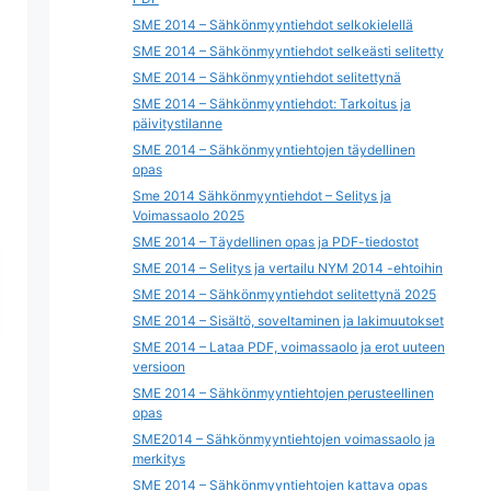
SME 2014 – Sähkönmyyntiehdot selkokielellä
SME 2014 – Sähkönmyyntiehdot selkeästi selitetty
SME 2014 – Sähkönmyyntiehdot selitettynä
SME 2014 – Sähkönmyyntiehdot: Tarkoitus ja
päivitystilanne
SME 2014 – Sähkönmyyntiehtojen täydellinen
opas
Sme 2014 Sähkönmyyntiehdot – Selitys ja
Voimassaolo 2025
SME 2014 – Täydellinen opas ja PDF-tiedostot
SME 2014 – Selitys ja vertailu NYM 2014 -ehtoihin
SME 2014 – Sähkönmyyntiehdot selitettynä 2025
SME 2014 – Sisältö, soveltaminen ja lakimuutokset
SME 2014 – Lataa PDF, voimassaolo ja erot uuteen
versioon
SME 2014 – Sähkönmyyntiehtojen perusteellinen
opas
SME2014 – Sähkönmyyntiehtojen voimassaolo ja
merkitys
SME 2014 – Sähkönmyyntiehtojen kattava opas