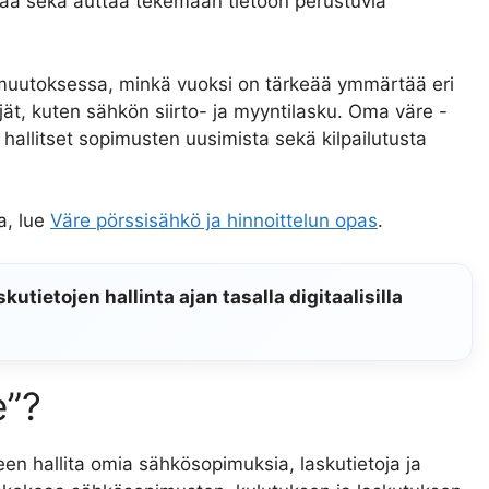
ikaa sekä auttaa tekemään tietoon perustuvia
muutoksessa, minkä vuoksi on tärkeää ymmärtää eri
ijät, kuten sähkön siirto- ja myyntilasku. Oma väre -
 hallitset sopimusten uusimista sekä kilpailutusta
a, lue
Väre pörssisähkö ja hinnoittelun opas
.
tietojen hallinta ajan tasalla digitaalisilla
e”?
en hallita omia sähkösopimuksia, laskutietoja ja