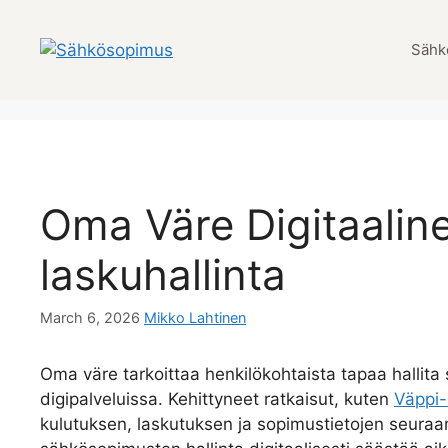
Skip
to
Sähk
content
Oma Väre Digitaalin
laskuhallinta
March 6, 2026
Mikko Lahtinen
Oma väre tarkoittaa henkilökohtaista tapaa hallita
digipalveluissa. Kehittyneet ratkaisut, kuten
Väppi-
kulutuksen, laskutuksen ja sopimustietojen seuraam