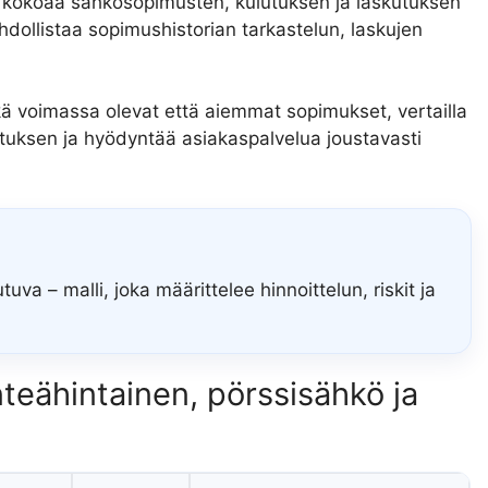
kokoaa sähkösopimusten, kulutuksen ja laskutuksen
hdollistaa sopimushistorian tarkastelun, laskujen
kä voimassa olevat että aiemmat sopimukset, vertailla
kutuksen ja hyödyntää asiakaspalvelua joustavasti
tuva – malli, joka määrittelee hinnoittelun, riskit ja
teähintainen, pörssisähkö ja