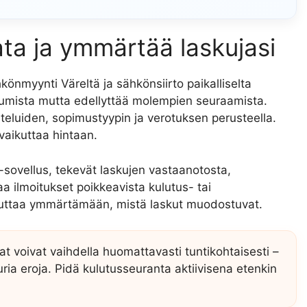
ata ja ymmärtää laskujasi
könmyynti Väreltä ja sähkönsiirto paikalliselta
tumista mutta edellyttää molempien seuraamista.
luiden, sopimustyypin ja verotuksen perusteella.
vaikuttaa hintaan.
i-sovellus, tekevät laskujen vastaanotosta,
a ilmoitukset poikkeavista kulutus- tai
ttaa ymmärtämään, mistä laskut muodostuvat.
t voivat vaihdella huomattavasti tuntikohtaisesti –
ria eroja. Pidä kulutusseuranta aktiivisena etenkin