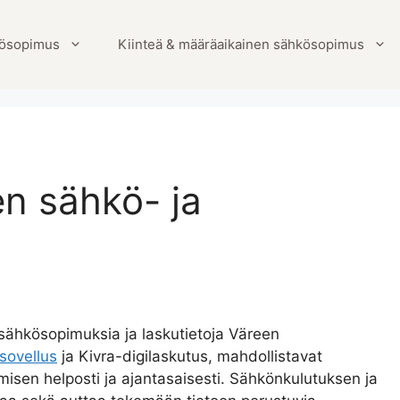
ösopimus
Kiinteä & määräaikainen sähkösopimus
en sähkö- ja
 sähkösopimuksia ja laskutietoja Väreen
sovellus
ja Kivra-digilaskutus, mahdollistavat
isen helposti ja ajantasaisesti. Sähkönkulutuksen ja