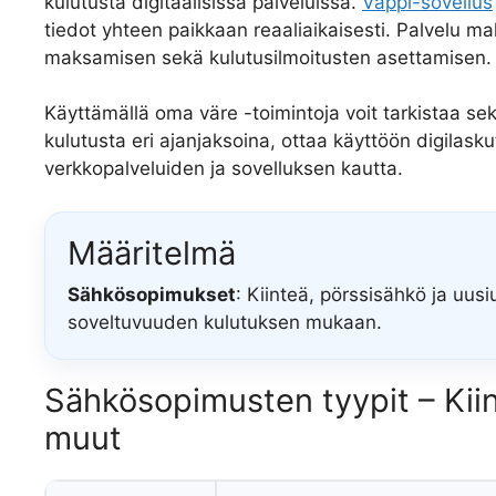
kulutusta digitaalisissa palveluissa.
Väppi-sovellus
tiedot yhteen paikkaan reaaliaikaisesti. Palvelu ma
maksamisen sekä kulutusilmoitusten asettamisen.
Käyttämällä oma väre -toimintoja voit tarkistaa se
kulutusta eri ajanjaksoina, ottaa käyttöön digilas
verkkopalveluiden ja sovelluksen kautta.
Määritelmä
Sähkösopimukset
: Kiinteä, pörssisähkö ja uusiu
soveltuvuuden kulutuksen mukaan.
Sähkösopimusten tyypit – Kiin
muut