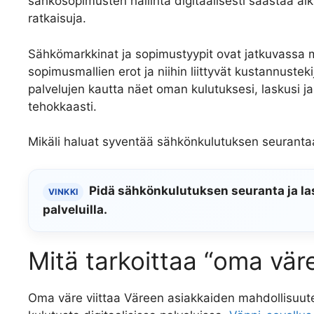
sähkösopimusten hallinta digitaalisesti säästää a
ratkaisuja.
Sähkömarkkinat ja sopimustyypit ovat jatkuvassa 
sopimusmallien erot ja niihin liittyvät kustannustek
palvelujen kautta näet oman kulutuksesi, laskusi ja
tehokkaasti.
Mikäli haluat syventää sähkönkulutuksen seuranta
Pidä sähkönkulutuksen seuranta ja lasku
VINKKI
palveluilla.
Mitä tarkoittaa “oma vär
Oma väre viittaa Väreen asiakkaiden mahdollisuute