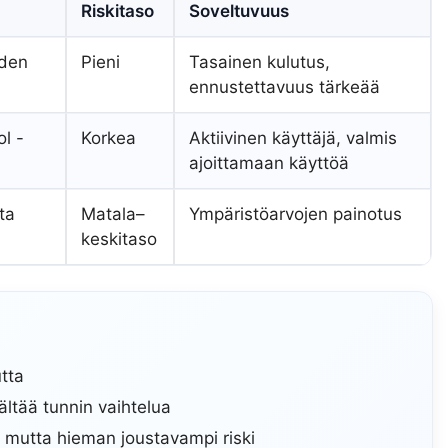
Riskitaso
Soveltuvuus
uden
Pieni
Tasainen kulutus,
ennustettavuus tärkeää
l -
Korkea
Aktiivinen käyttäjä, valmis
ajoittamaan käyttöä
ta
Matala–
Ympäristöarvojen painotus
keskitaso
utta
sältää tunnin vaihtelua
, mutta hieman joustavampi riski