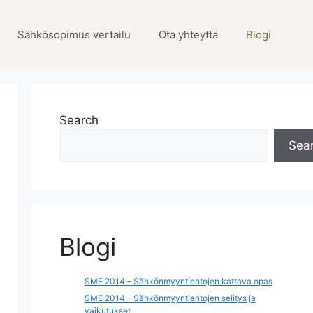
Sähkösopimus vertailu
Ota yhteyttä
Blogi
Search
Sea
Blogi
SME 2014 – Sähkönmyyntiehtojen kattava opas
SME 2014 – Sähkönmyyntiehtojen selitys ja
vaikutukset