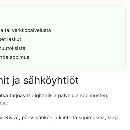
ta tai verkkopalvelusta
set laskut
muutoksista
aihda sopimus
t ja sähköyhtiöt
ka tarjoavat digitaalisia palveluja sopimusten,
ejä:
, Kivra), pörssisähkö- ja kiinteitä sopimuksia, laaja