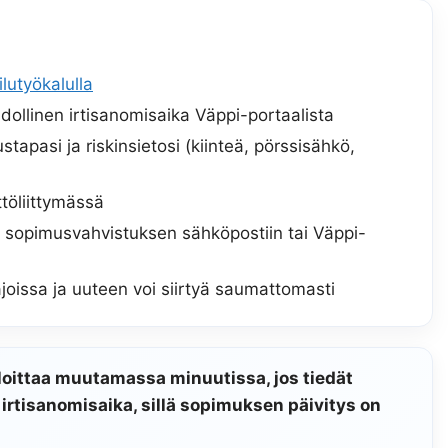
ilutyökalulla
ollinen irtisanomisaika Väppi-portaalista
apasi ja riskinsietosi (kiinteä, pörssisähkö,
töliittymässä
at sopimusvahvistuksen sähköpostiin tai Väppi-
joissa ja uuteen voi siirtyä saumattomasti
loittaa muutamassa minuutissa, jos tiedät
 irtisanomisaika, sillä sopimuksen päivitys on