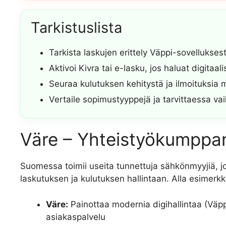
Tarkistuslista
Tarkista laskujen erittely Väppi-sovellukses
Aktivoi Kivra tai e-lasku, jos haluat digitaali
Seuraa kulutuksen kehitystä ja ilmoituksia 
Vertaile sopimustyyppejä ja tarvittaessa v
Väre – Yhteistyökumppani
Suomessa toimii useita tunnettuja sähkönmyyjiä, jot
laskutuksen ja kulutuksen hallintaan. Alla esimerkk
Väre:
Painottaa modernia digihallintaa (Väppi
asiakaspalvelu