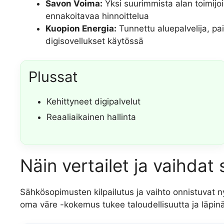
Savon Voima:
Yksi suurimmista alan toimijoi
ennakoitavaa hinnoittelua
Kuopion Energia:
Tunnettu aluepalvelija, p
digisovellukset käytössä
Plussat
Kehittyneet digipalvelut
Reaaliaikainen hallinta
Näin vertailet ja vaihda
Sähkösopimusten kilpailutus ja vaihto onnistuvat ny
oma väre -kokemus tukee taloudellisuutta ja läpin