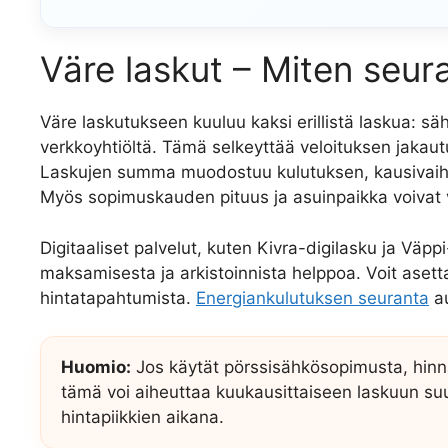
Väre laskut – Miten seur
Väre laskutukseen kuuluu kaksi erillistä laskua: säh
verkkoyhtiöltä. Tämä selkeyttää veloituksen jakau
Laskujen summa muodostuu kulutuksen, kausivaihte
Myös sopimuskauden pituus ja asuinpaikka voivat 
Digitaaliset palvelut, kuten Kivra-digilasku ja Väpp
maksamisesta ja arkistoinnista helppoa. Voit asetta
hintatapahtumista.
Energiankulutuksen seuranta
au
Huomio:
Jos käytät pörssisähkösopimusta, hinna
tämä voi aiheuttaa kuukausittaiseen laskuun suu
hintapiikkien aikana.