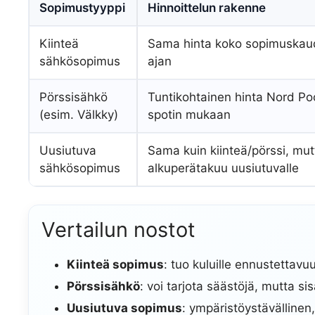
Sopimustyyppi
Hinnoittelun rakenne
Kiinteä
Sama hinta koko sopimuska
sähkösopimus
ajan
Pörssisähkö
Tuntikohtainen hinta Nord Poo
(esim. Välkky)
spotin mukaan
Uusiutuva
Sama kuin kiinteä/pörssi, mut
sähkösopimus
alkuperätakuu uusiutuvalle
Vertailun nostot
Kiinteä sopimus
: tuo kuluille ennustettavu
Pörssisähkö
: voi tarjota säästöjä, mutta si
Uusiutuva sopimus
: ympäristöystävällinen