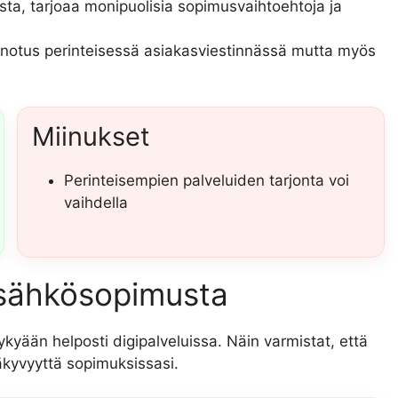
sta, tarjoaa monipuolisia sopimusvaihtoehtoja ja
ainotus perinteisessä asiakasviestinnässä mutta myös
Miinukset
Perinteisempien palveluiden tarjonta voi
vaihdella
t sähkösopimusta
kyään helposti digipalveluissa. Näin varmistat, että
äkyvyyttä sopimuksissasi.