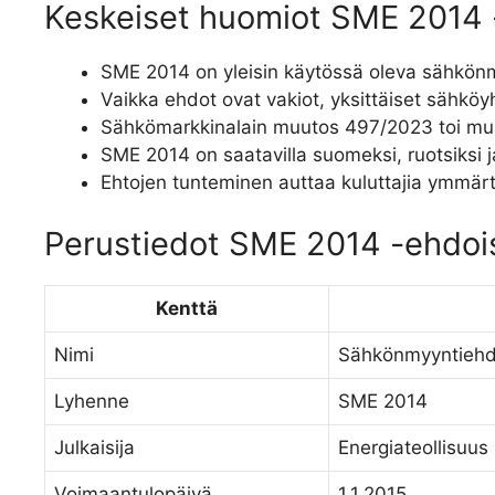
Keskeiset huomiot SME 2014 
SME 2014 on yleisin käytössä oleva sähkön
Vaikka ehdot ovat vakiot, yksittäiset sähköyhti
Sähkömarkkinalain muutos 497/2023 toi muut
SME 2014 on saatavilla suomeksi, ruotsiksi ja
Ehtojen tunteminen auttaa kuluttajia ymmä
Perustiedot SME 2014 -ehdoi
Kenttä
Nimi
Sähkönmyyntiehd
Lyhenne
SME 2014
Julkaisija
Energiateollisuus 
Voimaantulopäivä
1.1.2015