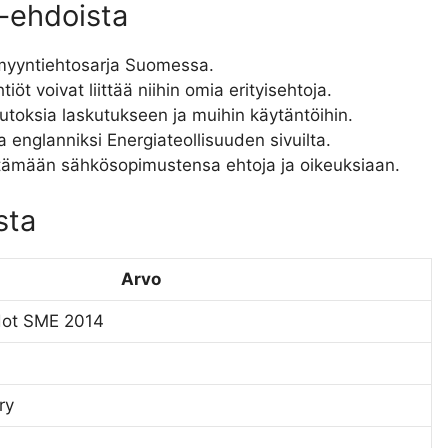
-ehdoista
myyntiehtosarja Suomessa.
öt voivat liittää niihin omia erityisehtoja.
oksia laskutukseen ja muihin käytäntöihin.
 englanniksi Energiateollisuuden sivuilta.
rtämään sähkösopimustensa ehtoja ja oikeuksiaan.
sta
Arvo
ot SME 2014
ry