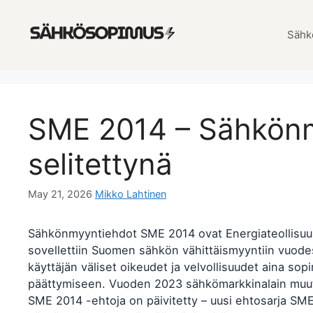
Skip
to
Sähk
content
SME 2014 – Sähkön
selitettynä
May 21, 2026
Mikko Lahtinen
Sähkönmyyntiehdot SME 2014 ovat Energiateollisuus
sovellettiin Suomen sähkön vähittäismyyntiin vuode
käyttäjän väliset oikeudet ja velvollisuudet aina s
päättymiseen. Vuoden 2023 sähkömarkkinalain muuto
SME 2014 -ehtoja on päivitetty – uusi ehtosarja SM