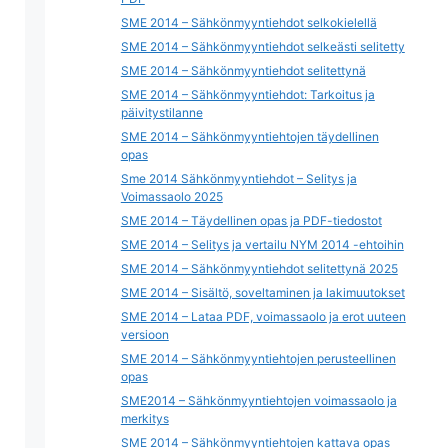
SME 2014 – Sähkönmyyntiehdot selkokielellä
SME 2014 – Sähkönmyyntiehdot selkeästi selitetty
SME 2014 – Sähkönmyyntiehdot selitettynä
SME 2014 – Sähkönmyyntiehdot: Tarkoitus ja
päivitystilanne
SME 2014 – Sähkönmyyntiehtojen täydellinen
opas
Sme 2014 Sähkönmyyntiehdot – Selitys ja
Voimassaolo 2025
SME 2014 – Täydellinen opas ja PDF-tiedostot
SME 2014 – Selitys ja vertailu NYM 2014 -ehtoihin
SME 2014 – Sähkönmyyntiehdot selitettynä 2025
SME 2014 – Sisältö, soveltaminen ja lakimuutokset
SME 2014 – Lataa PDF, voimassaolo ja erot uuteen
versioon
SME 2014 – Sähkönmyyntiehtojen perusteellinen
opas
SME2014 – Sähkönmyyntiehtojen voimassaolo ja
merkitys
SME 2014 – Sähkönmyyntiehtojen kattava opas