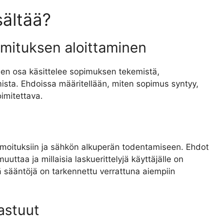
sältää?
mituksen aloittaminen
n osa käsittelee sopimuksen tekemistä,
ista. Ehdoissa määritellään, miten sopimus syntyy,
oimitettava.
lmoituksiin ja sähkön alkuperän todentamiseen. Ehdot
uttaa ja millaisia laskuerittelyjä käyttäjälle on
viä sääntöjä on tarkennettu verrattuna aiempiin
astuut