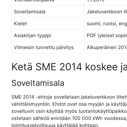
Soveltamisala
Jakeluverkkoon li
Kielet
suomi, ruotsi, eng
Asiakirjan tyyppi
PDF (yleiset sop
Viimeisin tunnettu päivitys
Alkuperäinen 2014
Ketä SME 2014 koskee ja
Soveltamisala
SME 2014 -ehtoja sovelletaan jakeluverkkoon liite
vähittäismyyntiin. Ehdot ovat osa myyjän ja käytt
soveltuvin osin käyttää myös tuotantokäyttöpaikkoi
ostetaan sähköä enintään 100 000 kWh vuodessa, 
toimitusvelvollisuus käyttäjää kohtaan.