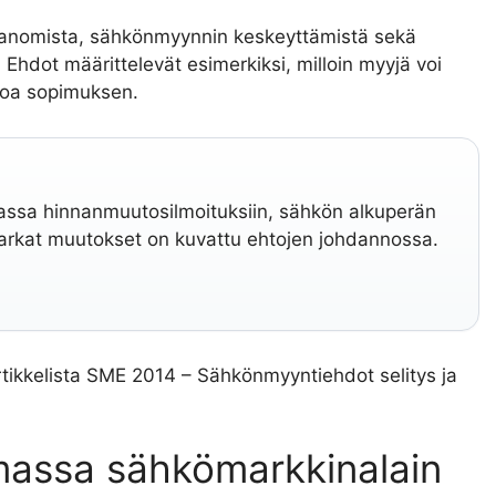
tisanomista, sähkönmyynnin keskeyttämistä sekä
. Ehdot määrittelevät esimerkiksi, milloin myyjä voi
anoa sopimuksen.
sa hinnanmuutosilmoituksiin, sähkön alkuperän
arkat muutokset on kuvattu ehtojen johdannossa.
 artikkelista SME 2014 – Sähkönmyyntiehdot selitys ja
assa sähkömarkkinalain