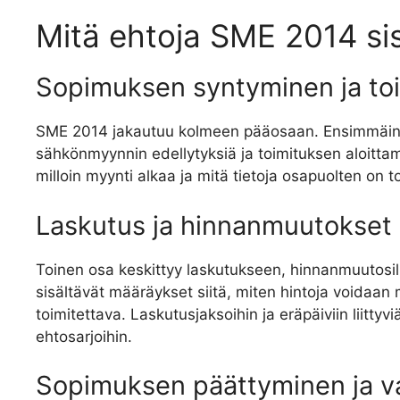
Mitä ehtoja SME 2014 si
Sopimuksen syntyminen ja toi
SME 2014 jakautuu kolmeen pääosaan. Ensimmäine
sähkönmyynnin edellytyksiä ja toimituksen aloittam
milloin myynti alkaa ja mitä tietoja osapuolten on t
Laskutus ja hinnanmuutokset
Toinen osa keskittyy laskutukseen, hinnanmuutosi
sisältävät määräykset siitä, miten hintoja voidaan mu
toimitettava. Laskutusjaksoihin ja eräpäiviin liitty
ehtosarjoihin.
Sopimuksen päättyminen ja v