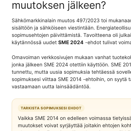
muutoksen jälkeen?
Sähkömarkkinalain muutos 497/2023 toi mukanaan 
sisältöön ja sähköiseen viestintään. Energiateollisu
sopimusehtojen päivittämistä. Tavoitteena oli julk
käytännössä uudet
SME 2024
-ehdot tulivat voim
Omavoiman verkkosivujen mukaan vanhat tuotekoht
jonka jälkeen SME 2024 otettiin käyttöön. SME 2014
tunnettu, mutta uusia sopimuksia tehtäessä sovel
sopimuksesi viittaa SME 2014 -ehtoihin, on syytä t
vastaamaan uutta lainsäädäntöä.
TARKISTA SOPIMUKSESI EHDOT
Vaikka SME 2014 on edelleen voimassa tietyiss
muutokset voivat syrjäyttää joitakin ehtojen k