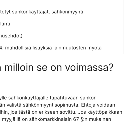
itetyt sähkönkäyttäjät, sähkönmyynti
lanti
imusehdot)
; mahdollisia lisäyksiä lainmuutosten myötä
 milloin se on voimassa?
tylle sähkönkäyttäjälle tapahtuvaan sähkön
äjän välistä sähkönmyyntisopimusta. Ehtoja voidaan
hin, jos tästä on erikseen sovittu. Jos käyttöpaikkaan
myyjällä on sähkömarkkinalain 67 §:n mukainen