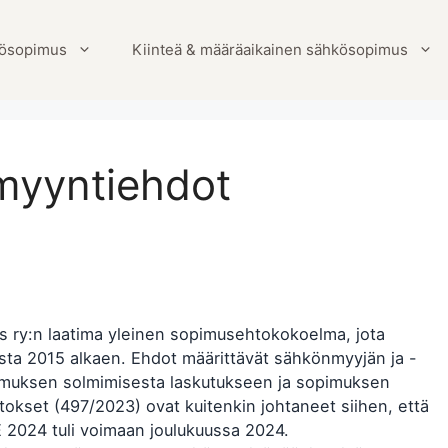
ösopimus
Kiinteä & määräaikainen sähkösopimus
myyntiehdot
 ry:n laatima yleinen sopimusehtokokoelma, jota
sta 2015 alkaen. Ehdot määrittävät sähkönmyyjän ja -
opimuksen solmimisesta laskutukseen ja sopimuksen
kset (497/2023) ovat kuitenkin johtaneet siihen, että
E 2024 tuli voimaan joulukuussa 2024.