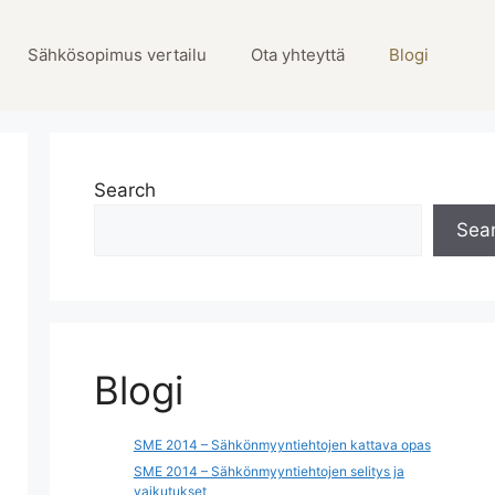
Sähkösopimus vertailu
Ota yhteyttä
Blogi
Search
Sea
Blogi
SME 2014 – Sähkönmyyntiehtojen kattava opas
SME 2014 – Sähkönmyyntiehtojen selitys ja
vaikutukset