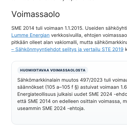
Voimassaolo
SME 2014 tuli voimaan 1.1.2015. Useiden sähköyht
Lumme Energian
verkkosivuilla, ehtojen voimassa
pitkään olleet alan vakiomalli, mutta sähkömarkkin
– Sähkönmyyntiehdot selitys ja vertailu STE 2019
k
HUOMIOITAVAA VOIMASSAOLOSTA
Sähkömarkkinalain muutos 497/2023 tuli voimaan
säännökset (105 a–105 f §) astuivat voimaan 1
Energiateollisuus julkaisi uudet SME 2024 -ehdot
että SME 2014 on edelleen osittain voimassa, m
useammin SME 2024 -ehtoja.