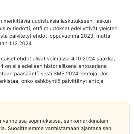
merkittäviä uudistuksia laskutukseen, laskun
us ry tiedotti, että muutokset edellyttivät yleisten
aista päivitetyt ehdot loppuvuonna 2023, mutta
aan 1.12.2024.
aiset ehdot olivat voimassa 4.10.2024 saakka,
 on siis edelleen historiallisena ehtosarjana
letaan pääsääntöisesti SME 2024 -ehtoja. Jos
arkistaa, onko sähköyhtiö päivittänyt ehtoja
ä vanhoissa sopimuksissa, sähkömarkkinalain
ohtia. Suosittelemme varmistamaan ajantasaisen