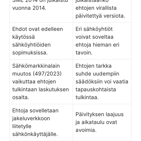
SME 2014 on julkaistu
julkaistaanko
vuonna 2014.
ehtojen virallista
päivitettyä versiota.
Ehdot ovat edelleen
Eri sähköyhtiöt
käytössä
voivat soveltaa
sähköyhtiöiden
ehtoja hieman eri
sopimuksissa.
tavoin.
Sähkömarkkinalain
Ehtojen tarkka
muutos (497/2023)
suhde uudempiin
vaikuttaa ehtojen
säädöksiin voi vaatia
tulkintaan laskutuksen
tapauskohtaista
osalta.
tulkintaa.
Ehtoja sovelletaan
Päivityksen laajuus
jakeluverkkoon
ja aikataulu ovat
liitetylle
avoimia.
sähkönkäyttäjälle.