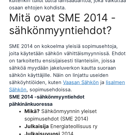
kuitenkin tullut uutta lainsäädäntöä, joka vaikuttaa
osaan ehtojen kohdista.
Mitä ovat SME 2014 -
sähkönmyyntiehdot?
SME 2014 on kokoelma yleisiä sopimusehtoja,
joita käytetään sähkön vähittäismyynnissä. Ehdot
on tarkoitettu ensisijaisesti tilanteisiin, joissa
sähköä myydään jakeluverkon kautta suoraan
sähkön käyttäjille. Näin on linjattu useiden
sähköyhtiöiden, kuten
Vaasan Sähkön
ja
Iisalmen
Sähkön
, sopimusehdoissa.
SME 2014 -sähkönmyyntiehdot
pähkinänkuoressa
Mikä?
Sähkönmyynnin yleiset
sopimusehdot (SME 2014)
Julkaisija
Energiateollisuus ry
Julkaisuvuosi
2014