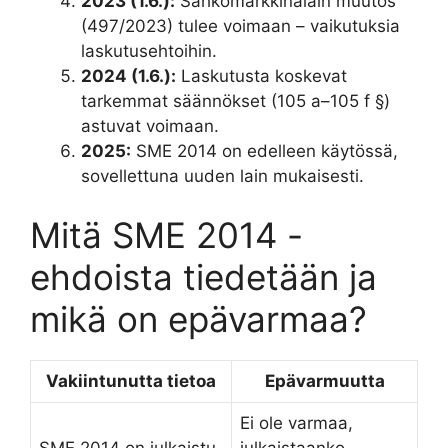
2023 (1.6.):
Sähkömarkkinalain muutos
(497/2023) tulee voimaan – vaikutuksia
laskutusehtoihin.
2024 (1.6.):
Laskutusta koskevat
tarkemmat säännökset (105 a–105 f §)
astuvat voimaan.
2025:
SME 2014 on edelleen käytössä,
sovellettuna uuden lain mukaisesti.
Mitä SME 2014 -
ehdoista tiedetään ja
mikä on epävarmaa?
Vakiintunutta tietoa
Epävarmuutta
Ei ole varmaa,