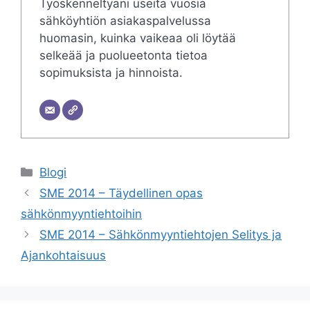
Työskenneltyäni useita vuosia
sähköyhtiön asiakaspalvelussa
huomasin, kuinka vaikeaa oli löytää
selkeää ja puolueetonta tietoa
sopimuksista ja hinnoista.
Categories
Blogi
SME 2014 – Täydellinen opas
sähkönmyyntiehtoihin
SME 2014 – Sähkönmyyntiehtojen Selitys ja
Ajankohtaisuus