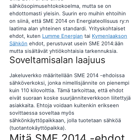
sähkösopimusehtokokoelma, mutta se on
ehdottomasti yleisin. Suurin ero muihin ehtoihin
on siinä, että SME 2014 on Energiateollisuus ry:n
laatima alan yhteinen standardi. Yrityskohtaiset
ehdot, kuten
Lumme Energian
tai
Kymenlaakson
Sähkön
ehdot, perustuvat usein SME 2014:ään
mutta sisältävät yhtiökohtaisia tarkennuksia.
Soveltamisalan laajuus
Jakeluverkko määritellään SME 2014 -ehdoissa
sähköverkoksi, jonka nimellisjännite on pienempi
kuin 110 kilovolttia. Tämä tarkoittaa, että ehdot
eivät suoraan koske suurjänniteverkkoon liitettyjä
asiakkaita. Ehtoja voidaan kuitenkin erikseen
sovittaessa soveltaa myös
sähkönkäyttöpaikkaan, jolla tuotetaan sähköä
(tuotantokäyttöpaikka).
Mitä SME 2014 -ehdot