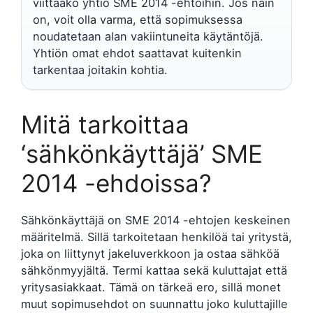
viittaako yhtiö SME 2014 -ehtoihin. Jos näin
on, voit olla varma, että sopimuksessa
noudatetaan alan vakiintuneita käytäntöjä.
Yhtiön omat ehdot saattavat kuitenkin
tarkentaa joitakin kohtia.
Mitä tarkoittaa
‘sähkönkäyttäjä’ SME
2014 -ehdoissa?
Sähkönkäyttäjä on SME 2014 -ehtojen keskeinen
määritelmä. Sillä tarkoitetaan henkilöä tai yritystä,
joka on liittynyt jakeluverkkoon ja ostaa sähköä
sähkönmyyjältä. Termi kattaa sekä kuluttajat että
yritysasiakkaat. Tämä on tärkeä ero, sillä monet
muut sopimusehdot on suunnattu joko kuluttajille