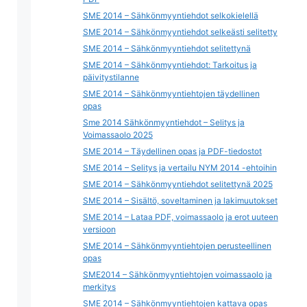
SME 2014 – Sähkönmyyntiehdot selkokielellä
SME 2014 – Sähkönmyyntiehdot selkeästi selitetty
SME 2014 – Sähkönmyyntiehdot selitettynä
SME 2014 – Sähkönmyyntiehdot: Tarkoitus ja
päivitystilanne
SME 2014 – Sähkönmyyntiehtojen täydellinen
opas
Sme 2014 Sähkönmyyntiehdot – Selitys ja
Voimassaolo 2025
SME 2014 – Täydellinen opas ja PDF-tiedostot
SME 2014 – Selitys ja vertailu NYM 2014 -ehtoihin
SME 2014 – Sähkönmyyntiehdot selitettynä 2025
SME 2014 – Sisältö, soveltaminen ja lakimuutokset
SME 2014 – Lataa PDF, voimassaolo ja erot uuteen
versioon
SME 2014 – Sähkönmyyntiehtojen perusteellinen
opas
SME2014 – Sähkönmyyntiehtojen voimassaolo ja
merkitys
SME 2014 – Sähkönmyyntiehtojen kattava opas