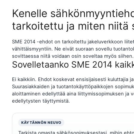
Kenelle sähkönmyyntieh
tarkoitettu ja miten niitä
SME 2014 -ehdot on tarkoitettu jakeluverkkoon liite
vähittäismyyntiin. Ne eivät suoraan sovellu tuotan
sovittaessa niitä voidaan osin soveltaa myös siihen.
Sovelletaanko SME 2014 kaikk
Ei kaikkiin. Ehdot koskevat ensisijaisesti kuluttajia j
Suurasiakkaiden ja tuotantokäyttöpaikkojen sopimuks
aloittaminen edellyttää aina liittymissopimuksen j
edellytysten täyttymistä.
KÄYTÄNNÖN NEUVO
Tarkista omasta sähkösopimuksestasi, mihin ehtoi