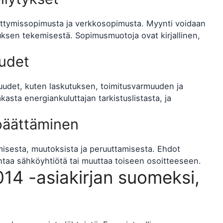
ittymissopimusta ja verkkosopimusta. Myynti voidaan
uksen tekemisestä. Sopimusmuotoja ovat kirjallinen,
uudet
suudet, kuten laskutuksen, toimitusvarmuuden ja
asta energiankuluttajan tarkistuslistasta, ja
.
päättäminen
isesta, muutoksista ja peruuttamisesta. Ehdot
ihtaa sähköyhtiötä tai muuttaa toiseen osoitteeseen.
14 -asiakirjan suomeksi,