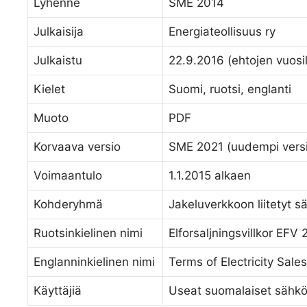
Lyhenne
SME 2014
Julkaisija
Energiateollisuus ry
Julkaistu
22.9.2016 (ehtojen vuosi
Kielet
Suomi, ruotsi, englanti
Muoto
PDF
Korvaava versio
SME 2021 (uudempi vers
Voimaantulo
1.1.2015 alkaen
Kohderyhmä
Jakeluverkkoon liitetyt s
Ruotsinkielinen nimi
Elforsaljningsvillkor EFV
Englanninkielinen nimi
Terms of Electricity Sal
Käyttäjiä
Useat suomalaiset sähkö