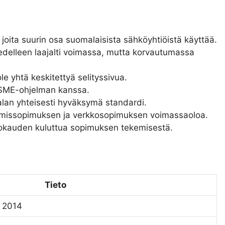
oita suurin osa suomalaisista sähköyhtiöistä käyttää.
edelleen laajalti voimassa, mutta korvautumassa
e yhtä keskitettyä selityssivua.
SME-ohjelman kanssa.
 alan yhteisesti hyväksymä standardi.
tymissopimuksen ja verkkosopimuksen voimassaoloa.
orokauden kuluttua sopimuksen tekemisestä.
Tieto
 2014