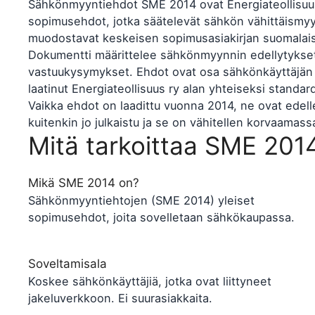
Sähkönmyyntiehdot SME 2014 ovat Energiateollisuus r
sopimusehdot, jotka säätelevät sähkön vähittäismyyn
muodostavat keskeisen sopimusasiakirjan suomalaisi
Dokumentti määrittelee sähkönmyynnin edellytykset
vastuukysymykset. Ehdot ovat osa sähkönkäyttäjän 
laatinut Energiateollisuus ry alan yhteiseksi standard
Vaikka ehdot on laadittu vuonna 2014, ne ovat edell
kuitenkin jo julkaistu ja se on vähitellen korvaama
Mitä tarkoittaa SME 20
Mikä SME 2014 on?
Sähkönmyyntiehtojen (SME 2014) yleiset
sopimusehdot, joita sovelletaan sähkökaupassa.
Soveltamisala
Koskee sähkönkäyttäjiä, jotka ovat liittyneet
jakeluverkkoon. Ei suurasiakkaita.