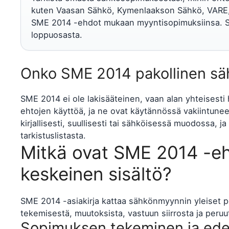
kuten Vaasan Sähkö, Kymenlaakson Sähkö, VARE, 
SME 2014 -ehdot mukaan myyntisopimuksiinsa. S
loppuosasta.
Onko SME 2014 pakollinen sä
SME 2014 ei ole lakisääteinen, vaan alan yhteisesti
ehtojen käyttöä, ja ne ovat käytännössä vakiintune
kirjallisesti, suullisesti tai sähköisessä muodossa, j
tarkistuslistasta.
Mitkä ovat SME 2014 -eh
keskeinen sisältö?
SME 2014 -asiakirja kattaa sähkönmyynnin yleiset p
tekemisestä, muutoksista, vastuun siirrosta ja peruu
Sopimuksen tekeminen ja ede