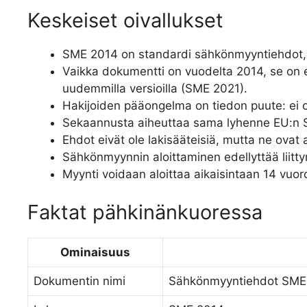
Keskeiset oivallukset
SME 2014 on standardi sähkönmyyntiehdot, j
Vaikka dokumentti on vuodelta 2014, se on 
uudemmilla versioilla (SME 2021).
Hakijoiden pääongelma on tiedon puute: ei ol
Sekaannusta aiheuttaa sama lyhenne EU:n 
Ehdot eivät ole lakisääteisiä, mutta ne ovat
Sähkönmyynnin aloittaminen edellyttää liit
Myynti voidaan aloittaa aikaisintaan 14 vu
Faktat pähkinänkuoressa
Ominaisuus
Dokumentin nimi
Sähkönmyyntiehdot SME