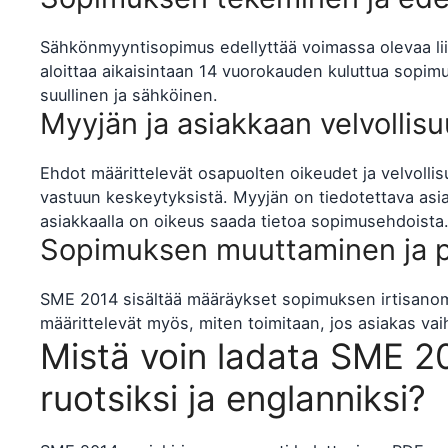
Sähkönmyyntisopimus edellyttää voimassa olevaa li
aloittaa aikaisintaan 14 vuorokauden kuluttua sopim
suullinen ja sähköinen.
Myyjän ja asiakkaan velvollis
Ehdot määrittelevät osapuolten oikeudet ja velvolli
vastuun keskeytyksistä. Myyjän on tiedotettava asiak
asiakkaalla on oikeus saada tietoa sopimusehdoista
Sopimuksen muuttaminen ja 
SME 2014 sisältää määräykset sopimuksen irtisanom
määrittelevät myös, miten toimitaan, jos asiakas va
Mistä voin ladata SME 20
ruotsiksi ja englanniksi?