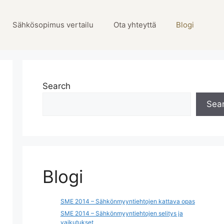
Sähkösopimus vertailu
Ota yhteyttä
Blogi
Search
Sea
Blogi
SME 2014 – Sähkönmyyntiehtojen kattava opas
SME 2014 – Sähkönmyyntiehtojen selitys ja
vaikutukset