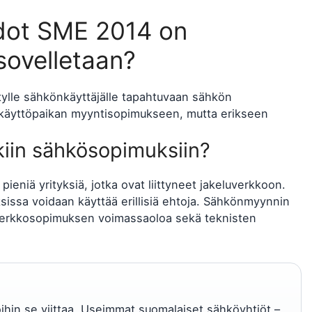
dot SME 2014 on
 sovelletaan?
tylle sähkönkäyttäjälle tapahtuvaan sähkön
tokäyttöpaikan myyntisopimukseen, mutta erikseen
iin sähkösopimuksiin?
a pieniä yrityksiä, jotka ovat liittyneet jakeluverkkoon.
issa voidaan käyttää erillisiä ehtoja. Sähkönmyynnin
a verkkosopimuksen voimassaoloa sekä teknisten
hin se viittaa. Useimmat suomalaiset sähköyhtiöt –