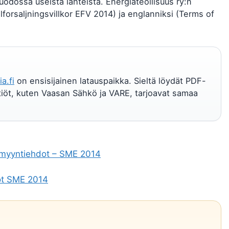
odossa useista lähteistä. Energiateollisuus ry:n
Elforsaljningsvillkor EFV 2014) ja englanniksi (Terms of
a.fi
on ensisijainen latauspaikka. Sieltä löydät PDF-
htiöt, kuten Vaasan Sähkö ja VARE, tarjoavat samaa
myyntiehdot – SME 2014
t SME 2014