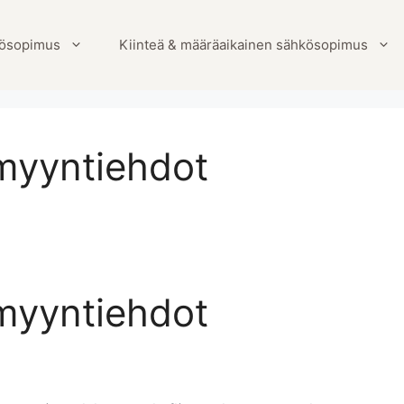
ösopimus
Kiinteä & määräaikainen sähkösopimus
myyntiehdot
myyntiehdot