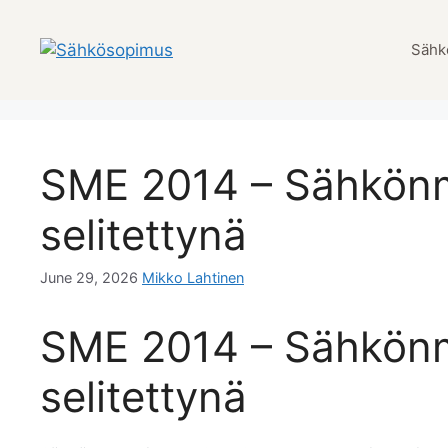
Skip
to
Sähk
content
SME 2014 – Sähkön
selitettynä
June 29, 2026
Mikko Lahtinen
SME 2014 – Sähkön
selitettynä