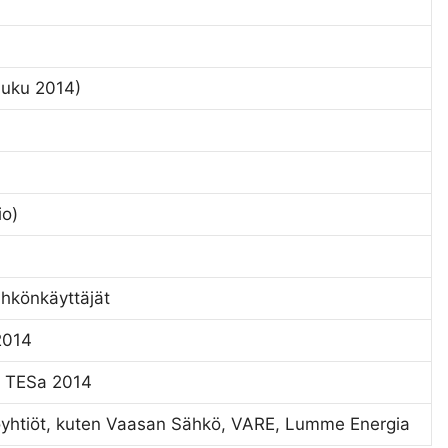
luku 2014)
io)
ähkönkäyttäjät
 2014
es TESa 2014
yhtiöt, kuten Vaasan Sähkö, VARE, Lumme Energia