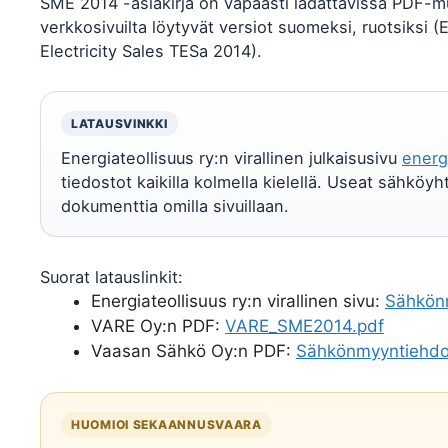
SME 2014 -asiakirja on vapaasti ladattavissa PDF-mu
verkkosivuilta löytyvät versiot suomeksi, ruotsiksi (
Electricity Sales TESa 2014).
LATAUSVINKKI
Energiateollisuus ry:n virallinen julkaisusivu
energi
tiedostot kaikilla kolmella kielellä. Useat sähköy
dokumenttia omilla sivuillaan.
Suorat latauslinkit:
Energiateollisuus ry:n virallinen sivu:
Sähkön
VARE Oy:n PDF:
VARE_SME2014.pdf
Vaasan Sähkö Oy:n PDF:
Sähkönmyyntiehdo
HUOMIOI SEKAANNUSVAARA