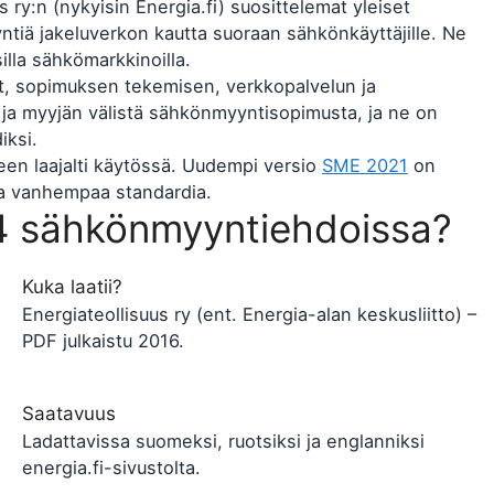
y:n (nykyisin Energia.fi) suosittelemat yleiset
tiä jakeluverkon kautta suoraan sähkönkäyttäjille. Ne
lla sähkömarkkinoilla.
, sopimuksen tekemisen, verkkopalvelun ja
ja myyjän välistä sähkönmyyntisopimusta, ja ne on
iksi.
een laajalti käytössä. Uudempi versio
SME 2021
on
ssa vanhempaa standardia.
14 sähkönmyyntiehdoissa?
Kuka laatii?
Energiateollisuus ry (ent. Energia-alan keskusliitto) –
PDF julkaistu 2016.
Saatavuus
Ladattavissa suomeksi, ruotsiksi ja englanniksi
energia.fi-sivustolta.