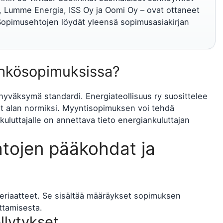
Lumme Energia, ISS Oy ja Oomi Oy – ovat ottaneet
opimusehtojen löydät yleensä sopimusasiakirjan
hkösopimuksissa?
 hyväksymä standardi. Energiateollisuus ry suosittelee
et alan normiksi. Myyntisopimuksen voi tehdä
a kuluttajalle on annettava tieto energiankuluttajan
tojen pääkohdat ja
eriaatteet. Se sisältää määräykset sopimuksen
ttamisesta.
llytykset