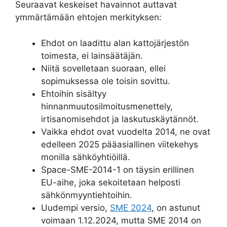
Seuraavat keskeiset havainnot auttavat
ymmärtämään ehtojen merkityksen:
Ehdot on laadittu alan kattojärjestön
toimesta, ei lainsäätäjän.
Niitä sovelletaan suoraan, ellei
sopimuksessa ole toisin sovittu.
Ehtoihin sisältyy
hinnanmuutosilmoitusmenettely,
irtisanomisehdot ja laskutuskäytännöt.
Vaikka ehdot ovat vuodelta 2014, ne ovat
edelleen 2025 pääasiallinen viitekehys
monilla sähköyhtiöillä.
Space-SME-2014-1 on täysin erillinen
EU-aihe, joka sekoitetaan helposti
sähkönmyyntiehtoihin.
Uudempi versio,
SME 2024
, on astunut
voimaan 1.12.2024, mutta SME 2014 on