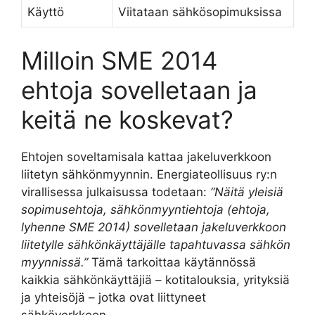
Käyttö
Viitataan sähkösopimuksissa
Milloin SME 2014
ehtoja sovelletaan ja
keitä ne koskevat?
Ehtojen soveltamisala kattaa jakeluverkkoon
liitetyn sähkönmyynnin. Energiateollisuus ry:n
virallisessa julkaisussa todetaan:
“Näitä yleisiä
sopimusehtoja, sähkönmyyntiehtoja (ehtoja,
lyhenne SME 2014) sovelletaan jakeluverkkoon
liitetylle sähkönkäyttäjälle tapahtuvassa sähkön
myynnissä.”
Tämä tarkoittaa käytännössä
kaikkia sähkönkäyttäjiä – kotitalouksia, yrityksiä
ja yhteisöjä – jotka ovat liittyneet
sähköverkkoon.