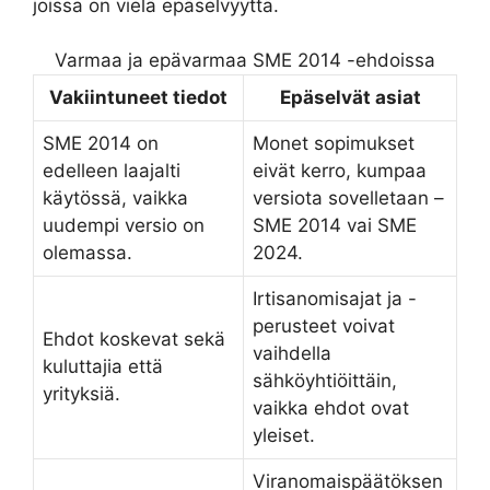
joissa on vielä epäselvyyttä.
Varmaa ja epävarmaa SME 2014 -ehdoissa
Vakiintuneet tiedot
Epäselvät asiat
SME 2014 on
Monet sopimukset
edelleen laajalti
eivät kerro, kumpaa
käytössä, vaikka
versiota sovelletaan –
uudempi versio on
SME 2014 vai SME
olemassa.
2024.
Irtisanomisajat ja -
perusteet voivat
Ehdot koskevat sekä
vaihdella
kuluttajia että
sähköyhtiöittäin,
yrityksiä.
vaikka ehdot ovat
yleiset.
Viranomaispäätöksen