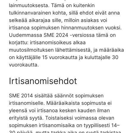
lainmuutoksesta. Tämä on kuitenkin
tulkinnanvarainen kohta, sillä ehdot eivät anna
selkeää aikarajaa sille, milloin asiakas voi
irtisanoa sopimuksen hinnanmuutoksen vuoksi.
Uudemmassa SME 2024 -versiossa tämä on
korjattu: irtisanomisoikeus alkaa
muutosilmoituksen lähettämisestä, ja määräaika
on käyttäjälle 15 vuorokautta ja kuluttajalle 30
vuorokautta.
Irtisanomisehdot
SME 2014 sisältää säännöt sopimuksen
irtisanomiselle. Määräaikaista sopimusta ei
yleensä voi irtisanoa kesken kauden ilman
erityistä syytä. Toistaiseksi voimassa olevan
sopimuksen irtisanomisaika on tyypillisesti 14–
30 päivää, mutta tarkka aika on syytä tarkistaa