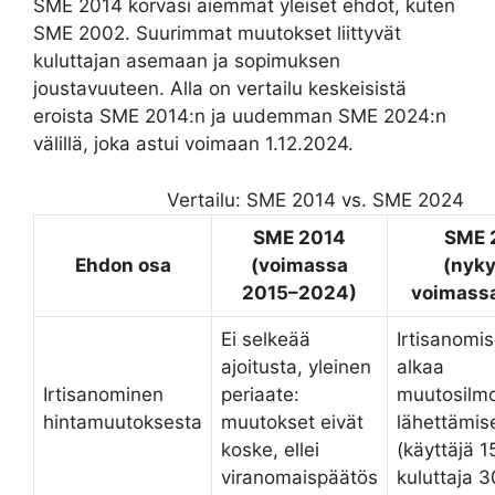
SME 2014 korvasi aiemmat yleiset ehdot, kuten
SME 2002. Suurimmat muutokset liittyvät
kuluttajan asemaan ja sopimuksen
joustavuuteen. Alla on vertailu keskeisistä
eroista SME 2014:n ja uudemman SME 2024:n
välillä, joka astui voimaan 1.12.2024.
Vertailu: SME 2014 vs. SME 2024
SME 2014
SME 
Ehdon osa
(voimassa
(nyky
2015–2024)
voimass
Ei selkeää
Irtisanomi
ajoitusta, yleinen
alkaa
Irtisanominen
periaate:
muutosilmo
hintamuutoksesta
muutokset eivät
lähettämis
koske, ellei
(käyttäjä 1
viranomaispäätös
kuluttaja 3