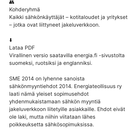
👥
Kohderyhmä
Kaikki sähkönkäyttäjät – kotitaloudet ja yritykset
– jotka ovat liittyneet jakeluverkkoon.
⬇️
Lataa PDF
Virallinen versio saatavilla energia.fi -sivustolta
suomeksi, ruotsiksi ja englanniksi.
SME 2014 on lyhenne sanoista
sähkönmyyntiehdot 2014. Energiateollisuus ry
laati nämä yleiset sopimusehdot
yhdenmukaistamaan sähkön myyntiä
jakeluverkkoon liitetyille asiakkaille. Ehdot eivät
ole laki, mutta niihin viitataan lähes
poikkeuksetta sähkösopimuksissa.