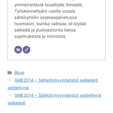
ymmärrettäviä tavallisille ihmisille.
Työskenneltyäni useita vuosia
sähköyhtiön asiakaspalvelussa
huomasin, kuinka vaikeaa oli löytää
selkeää ja puolueetonta tietoa
sopimuksista ja hinnoista.
Categories
Blogi
SME2014 – Sähkönmyyntiehdot selkeästi
selitettynä
SME2014 – Sähkönmyyntiehdot selitettynä
selkeästi