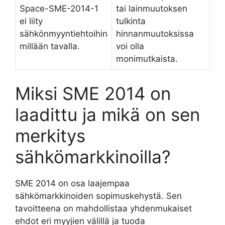
Space-SME-2014-1
tai lainmuutoksen
ei liity
tulkinta
sähkönmyyntiehtoihin
hinnanmuutoksissa
millään tavalla.
voi olla
monimutkaista.
Miksi SME 2014 on
laadittu ja mikä on sen
merkitys
sähkömarkkinoilla?
SME 2014 on osa laajempaa
sähkömarkkinoiden sopimuskehystä. Sen
tavoitteena on mahdollistaa yhdenmukaiset
ehdot eri myyjien välillä ja tuoda