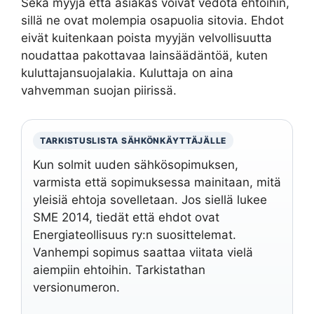
Sekä myyjä että asiakas voivat vedota ehtoihin,
sillä ne ovat molempia osapuolia sitovia. Ehdot
eivät kuitenkaan poista myyjän velvollisuutta
noudattaa pakottavaa lainsäädäntöä, kuten
kuluttajansuojalakia. Kuluttaja on aina
vahvemman suojan piirissä.
TARKISTUSLISTA SÄHKÖNKÄYTTÄJÄLLE
Kun solmit uuden sähkösopimuksen,
varmista että sopimuksessa mainitaan, mitä
yleisiä ehtoja sovelletaan. Jos siellä lukee
SME 2014, tiedät että ehdot ovat
Energiateollisuus ry:n suosittelemat.
Vanhempi sopimus saattaa viitata vielä
aiempiin ehtoihin. Tarkistathan
versionumeron.