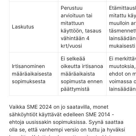
Perustuu
Etämittausl
arvioituun tai
mitattu käy
mitattuun
muulloin ar
Laskutus
käyttöön, tasaus
täsmennet
vähintään 4
lainsäädä
krt/vuosi
mukaisesti
Ei selkeää
Ei merkittä
Irtisanominen
oikeutta irtisanoa
muutoksia,
määräaikaisesta
määräaikaista
ehdot on m
sopimuksesta
sopimusta ennen
voimassa 
päättymistä
lainsäädän
Vaikka SME 2024 on jo saatavilla, monet
sähköyhtiöt käyttävät edelleen SME 2014 -
ehtoja uusissakin sopimuksissa. Syynä saattaa
olla se, että vanhempi versio on tuttu ja hyväksi