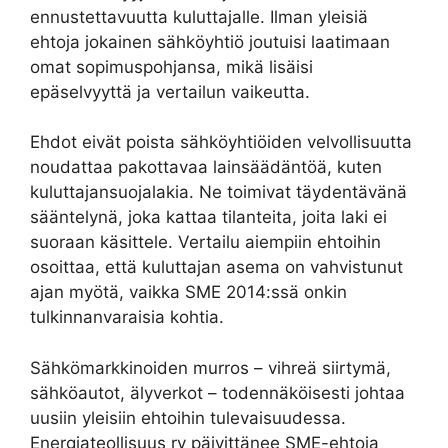
ennustettavuutta kuluttajalle. Ilman yleisiä
ehtoja jokainen sähköyhtiö joutuisi laatimaan
omat sopimuspohjansa, mikä lisäisi
epäselvyyttä ja vertailun vaikeutta.
Ehdot eivät poista sähköyhtiöiden velvollisuutta
noudattaa pakottavaa lainsäädäntöä, kuten
kuluttajansuojalakia. Ne toimivat täydentävänä
sääntelynä, joka kattaa tilanteita, joita laki ei
suoraan käsittele. Vertailu aiempiin ehtoihin
osoittaa, että kuluttajan asema on vahvistunut
ajan myötä, vaikka SME 2014:ssä onkin
tulkinnanvaraisia kohtia.
Sähkömarkkinoiden murros – vihreä siirtymä,
sähköautot, älyverkot – todennäköisesti johtaa
uusiin yleisiin ehtoihin tulevaisuudessa.
Energiateollisuus ry päivittänee SME-ehtoja