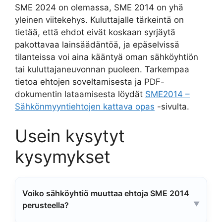
SME 2024 on olemassa, SME 2014 on yhä
yleinen viitekehys. Kuluttajalle tärkeintä on
tietää, että ehdot eivät koskaan syrjäytä
pakottavaa lainsäädäntöä, ja epäselvissä
tilanteissa voi aina kääntyä oman sähköyhtiön
tai kuluttajaneuvonnan puoleen. Tarkempaa
tietoa ehtojen soveltamisesta ja PDF-
dokumentin lataamisesta löydät
SME2014 –
Sähkönmyyntiehtojen kattava opas
-sivulta.
Usein kysytyt
kysymykset
Voiko sähköyhtiö muuttaa ehtoja SME 2014
perusteella?