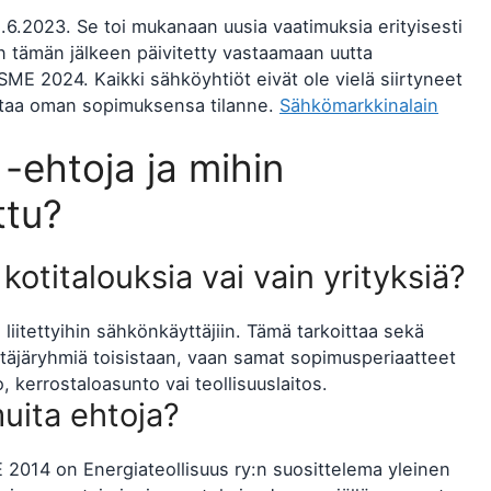
6.2023. Se toi mukanaan uusia vaatimuksia erityisesti
 tämän jälkeen päivitetty vastaamaan uutta
SME 2024. Kaikki sähköyhtiöt eivät ole vielä siirtyneet
istaa oman sopimuksensa tilanne.
Sähkömarkkinalain
-ehtoja ja mihin
ttu?
titalouksia vai vain yrityksiä?
iitettyihin sähkönkäyttäjiin. Tämä tarkoittaa sekä
äyttäjäryhmiä toisistaan, vaan samat sopimusperiaatteet
 kerrostaloasunto vai teollisuuslaitos.
uita ehtoja?
2014 on Energiateollisuus ry:n suosittelema yleinen