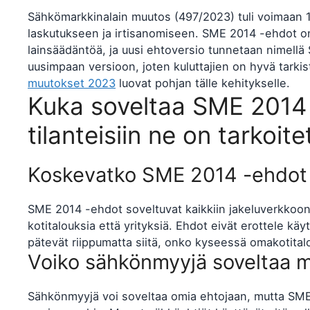
Sähkömarkkinalain muutos (497/2023) tuli voimaan 1.
laskutukseen ja irtisanomiseen. SME 2014 -ehdot on
lainsäädäntöä, ja uusi ehtoversio tunnetaan nimellä 
uusimpaan versioon, joten kuluttajien on hyvä tark
muutokset 2023
luovat pohjan tälle kehitykselle.
Kuka soveltaa SME 2014 
tilanteisiin ne on tarkoite
Koskevatko SME 2014 -ehdot ko
SME 2014 -ehdot soveltuvat kaikkiin jakeluverkkoon l
kotitalouksia että yrityksiä. Ehdot eivät erottele k
pätevät riippumatta siitä, onko kyseessä omakotitalo,
Voiko sähkönmyyjä soveltaa m
Sähkönmyyjä voi soveltaa omia ehtojaan, mutta SME 