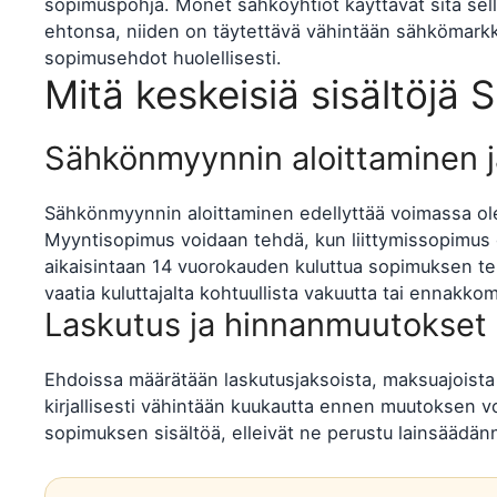
sopimuspohja. Monet sähköyhtiöt käyttävät sitä sell
ehtonsa, niiden on täytettävä vähintään sähkömarkki
sopimusehdot huolellisesti.
Mitä keskeisiä sisältöjä
Sähkönmyynnin aloittaminen j
Sähkönmyynnin aloittaminen edellyttää voimassa ole
Myyntisopimus voidaan tehdä, kun liittymissopimus
aikaisintaan 14 vuorokauden kuluttua sopimuksen teke
vaatia kuluttajalta kohtuullista vakuutta tai ennakko
Laskutus ja hinnanmuutokset
Ehdoissa määrätään laskutusjaksoista, maksuajoista 
kirjallisesti vähintään kuukautta ennen muutoksen v
sopimuksen sisältöä, elleivät ne perustu lainsääd