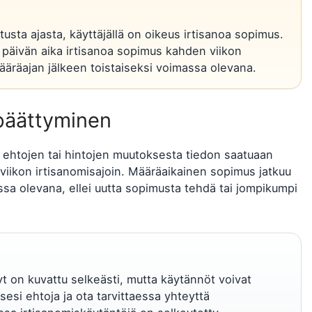
usta ajasta, käyttäjällä on oikeus irtisanoa sopimus.
0 päivän aika irtisanoa sopimus kahden viikon
ääräajan jälkeen toistaiseksi voimassa olevana.
päättyminen
an ehtojen tai hintojen muutoksesta tiedon saatuaan
viikon irtisanomisajoin. Määräaikainen sopimus jatkuu
sa olevana, ellei uutta sopimusta tehdä tai jompikumpi
t on kuvattu selkeästi, mutta käytännöt voivat
esi ehtoja ja ota tarvittaessa yhteyttä