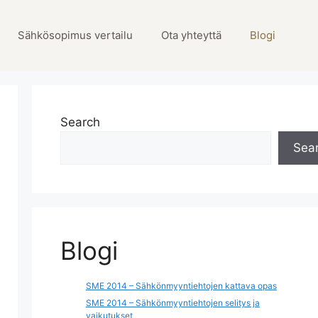
Sähkösopimus vertailu
Ota yhteyttä
Blogi
Search
Sea
Blogi
SME 2014 – Sähkönmyyntiehtojen kattava opas
SME 2014 – Sähkönmyyntiehtojen selitys ja
vaikutukset