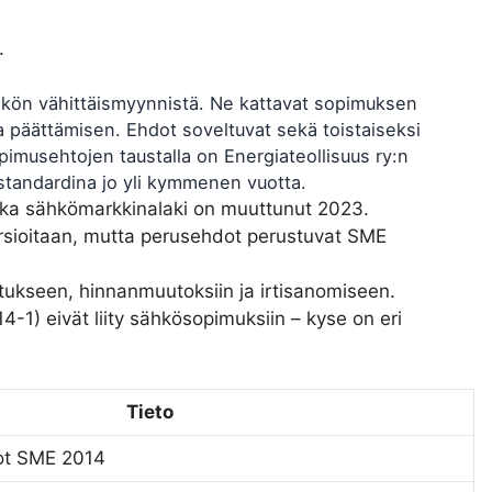
.
kön vähittäismyynnistä. Ne kattavat sopimuksen
päättämisen. Ehdot soveltuvat sekä toistaiseksi
pimusehtojen taustalla on Energiateollisuus ry:n
 standardina jo yli kymmenen vuotta.
ikka sähkömarkkinalaki on muuttunut 2023.
ersioitaan, mutta perusehdot perustuvat SME
kutukseen, hinnanmuutoksiin ja irtisanomiseen.
1) eivät liity sähkösopimuksiin – kyse on eri
Tieto
ot SME 2014