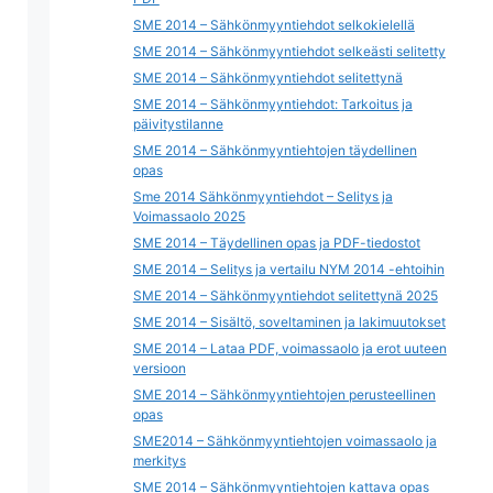
SME 2014 – Sähkönmyyntiehdot selkokielellä
SME 2014 – Sähkönmyyntiehdot selkeästi selitetty
SME 2014 – Sähkönmyyntiehdot selitettynä
SME 2014 – Sähkönmyyntiehdot: Tarkoitus ja
päivitystilanne
SME 2014 – Sähkönmyyntiehtojen täydellinen
opas
Sme 2014 Sähkönmyyntiehdot – Selitys ja
Voimassaolo 2025
SME 2014 – Täydellinen opas ja PDF-tiedostot
SME 2014 – Selitys ja vertailu NYM 2014 -ehtoihin
SME 2014 – Sähkönmyyntiehdot selitettynä 2025
SME 2014 – Sisältö, soveltaminen ja lakimuutokset
SME 2014 – Lataa PDF, voimassaolo ja erot uuteen
versioon
SME 2014 – Sähkönmyyntiehtojen perusteellinen
opas
SME2014 – Sähkönmyyntiehtojen voimassaolo ja
merkitys
SME 2014 – Sähkönmyyntiehtojen kattava opas