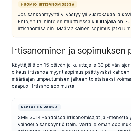
HUOMIOI IRTISANOMISESSA
Jos sähkönmyynti viivästyy yli vuorokaudella sovit
Ehtojen tai hintojen muuttuessa kuluttajalla on 3
irtisanomisajoin. Määräaikainen sopimus jatkuu m
Irtisanominen ja sopimuksen 
Käyttäjällä on 15 päivän ja kuluttajalla 30 päivän aj
oikeus irtisanoa myyntisopimus päättyväksi kahden 
määräajan umpeutumisen jälkeen toistaiseksi voimas
osapuoli irtisano sopimusta.
VERTAILUN PAIKKA
SME 2014 -ehdoissa irtisanomisajat ja -menettely
vaihdella sähköyhtiöittäin. Vertaile oman sopimuks