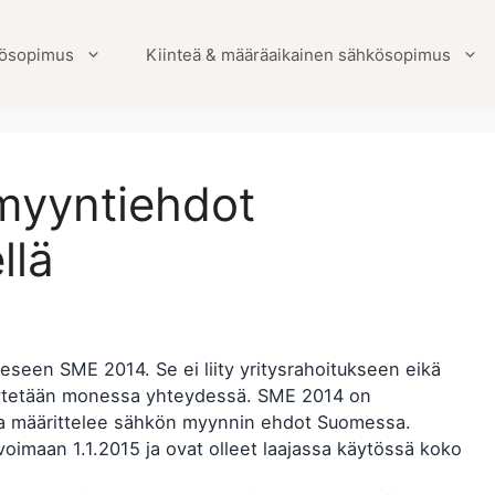
ösopimus
Kiinteä & määräaikainen sähkösopimus
myyntiehdot
llä
een SME 2014. Se ei liity yritysrahoitukseen eikä
käytetään monessa yhteydessä. SME 2014 on
ka määrittelee sähkön myynnin ehdot Suomessa.
 voimaan 1.1.2015 ja ovat olleet laajassa käytössä koko