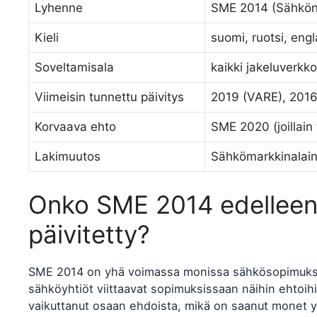
Lyhenne
SME 2014 (Sähkön
Kieli
suomi, ruotsi, engl
Soveltamisala
kaikki jakeluverkko
Viimeisin tunnettu päivitys
2019 (VARE), 2016 
Korvaava ehto
SME 2020 (joillain 
Lakimuutos
Sähkömarkkinalain
Onko SME 2014 edelleen 
päivitetty?
SME 2014 on yhä voimassa monissa sähkösopimuksiss
sähköyhtiöt viittaavat sopimuksissaan näihin ehtoi
vaikuttanut osaan ehdoista, mikä on saanut monet y