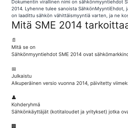
Dokumentin virallinen nimi on sähkönmyyntiehdot SM
2014. Lyhenne tulee sanoista SähkönMyyntiEhdot, ja 
on laadittu sähkön vähittäismyyntiä varten, ja ne kos
Mitä SME 2014 tarkoitt
📄
Mitä se on
Sähkönmyyntiehdot SME 2014 ovat sähkömarkkinoill
📅
Julkaistu
Alkuperäinen versio vuonna 2014, päivitetty viime
👤
Kohderyhmä
Sähkönkäyttäjät (kotitaloudet ja yritykset) jotka ova
🏢