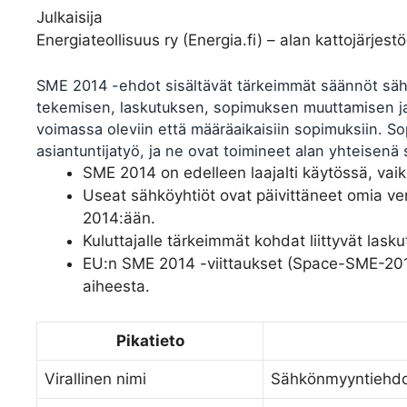
Julkaisija
Energiateollisuus ry (Energia.fi) – alan kattojärjestö
SME 2014 -ehdot sisältävät tärkeimmät säännöt säh
tekemisen, laskutuksen, sopimuksen muuttamisen ja 
voimassa oleviin että määräaikaisiin sopimuksiin. So
asiantuntijatyö, ja ne ovat toimineet alan yhteisenä
SME 2014 on edelleen laajalti käytössä, va
Useat sähköyhtiöt ovat päivittäneet omia v
2014:ään.
Kuluttajalle tärkeimmät kohdat liittyvät las
EU:n SME 2014 -viittaukset (Space-SME-2014-
aiheesta.
Pikatieto
Virallinen nimi
Sähkönmyyntiehd