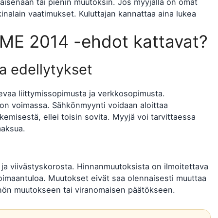
aisenaan tai pienin muutoksin. Jos myyjällä on omat
nalain vaatimukset. Kuluttajan kannattaa aina lukea
 SME 2014 -ehdot kattavat?
a edellytykset
vaa liittymissopimusta ja verkkosopimusta.
 on voimassa. Sähkönmyynti voidaan aloittaa
misestä, ellei toisin sovita. Myyjä voi tarvittaessa
maksua.
ja viivästyskorosta. Hinnanmuutoksista on ilmoitettava
oimaantuloa. Muutokset eivät saa olennaisesti muuttaa
ännön muutokseen tai viranomaisen päätökseen.