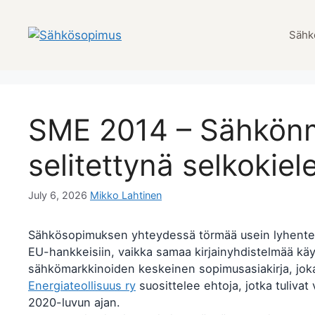
Skip
to
Sähk
content
SME 2014 – Sähkön
selitettynä selkokiele
July 6, 2026
Mikko Lahtinen
Sähkösopimuksen yhteydessä törmää usein lyhentees
EU-hankkeisiin, vaikka samaa kirjainyhdistelmää 
sähkömarkkinoiden keskeinen sopimusasiakirja, jo
Energiateollisuus ry
suosittelee ehtoja, jotka tulivat
2020-luvun ajan.