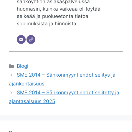
sähköyhtiön asiakaspalvelussa
huomasin, kuinka vaikeaa oli löytää
selkeää ja puolueetonta tietoa
sopimuksista ja hinnoista.
Categories
Blogi
SME 2014 – Sähkönmyyntiehdot selitys ja
ajankohtaisuus
SME 2014 – Sähkönmyyntiehdot selitetty ja
ajantasaisuus 2025