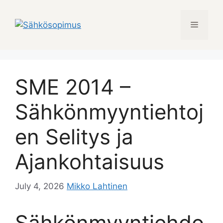
Skip
to
Menu
content
SME 2014 –
Sähkönmyyntiehtoj
en Selitys ja
Ajankohtaisuus
July 4, 2026
Mikko Lahtinen
Sähkönmyyntiehdo