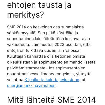
ehtojen tausta ja
merkitys?
SME 2014 on keskeinen osa suomalaista
sähkönmyyntiä. Sen pitkä käyttöikä ja
sopeutuminen lainsäädäntöön kertovat alan
vakaudesta. Lainmuutos 2023 osoittaa, että
ehtoja on tulkittava uuden lain valossa.
Kuluttajan kannattaa olla tietoinen omista
oikeuksistaan ja sopimusehtojen mahdollisesta
päivittämistarpeesta. Jos sopimusehtojen
noudattamisessa ilmenee ongelmia, yhteyttä
voi ottaa
Kilpailu- ja kuluttajavirastoon
tai
energiamarkkinavirastoon
.
Mitä lähteitä SME 2014