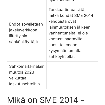
Tarkkaa tietoa siitä,
mitkä kohdat SME 2014
-ehdoista ovat
Ehdot sovelletaan
lainmuutoksen jälkeen
jakeluverkkoon
vanhentuneita, ei ole
liitettyihin
kootusti saatavilla –
sähkönkäyttäjiin.
suosittelemaan
kysymään omalta
sähköyhtiöltä.
Sähkömarkkinalain
muutos 2023
vaikuttaa
laskutusehtoihin.
Mikä on SME 2014 -