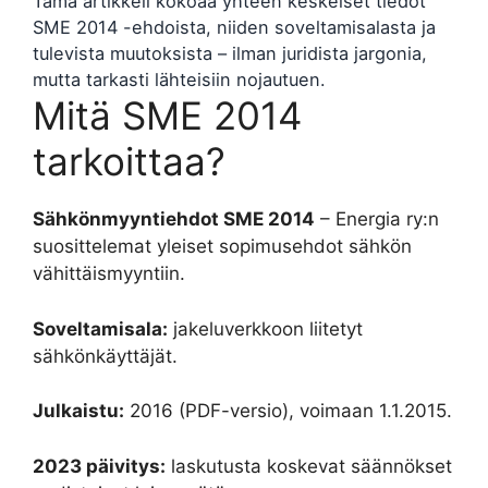
Tämä artikkeli kokoaa yhteen keskeiset tiedot
SME 2014 -ehdoista, niiden soveltamisalasta ja
tulevista muutoksista – ilman juridista jargonia,
mutta tarkasti lähteisiin nojautuen.
Mitä SME 2014
tarkoittaa?
Sähkönmyyntiehdot SME 2014
– Energia ry:n
suosittelemat yleiset sopimusehdot sähkön
vähittäismyyntiin.
Soveltamisala:
jakeluverkkoon liitetyt
sähkönkäyttäjät.
Julkaistu:
2016 (PDF-versio), voimaan 1.1.2015.
2023 päivitys:
laskutusta koskevat säännökset