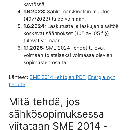
käytössä.
1.6.2023:
Sähkömarkkinalain muutos
(497/2023) tulee voimaan.
1.6.2024:
Laskutusta ja laskujen sisältöä
koskevat säännökset (105 a–105 f §)
tulevat voimaan.
1.1.2025:
SME 2024 -ehdot tulevat
voimaan toistaiseksi voimassa olevien
sopimusten osalta.
Lähteet:
SME 2014 -ehtojen PDF
,
Energia ry:n
tiedote
.
Mitä tehdä, jos
sähkösopimuksessa
viitataan SME 2014 -