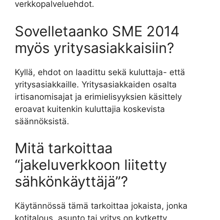
verkkopalveluehdot.
Sovelletaanko SME 2014
myös yritysasiakkaisiin?
Kyllä, ehdot on laadittu sekä kuluttaja- että
yritysasiakkaille. Yritysasiakkaiden osalta
irtisanomisajat ja erimielisyyksien käsittely
eroavat kuitenkin kuluttajia koskevista
säännöksistä.
Mitä tarkoittaa
“jakeluverkkoon liitetty
sähkönkäyttäjä”?
Käytännössä tämä tarkoittaa jokaista, jonka
kotitalous, asunto tai yritys on kytketty