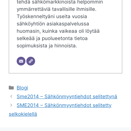
tehdä sähkömarkkinoista helpommin
ymmärrettäviä tavallisille ihmisille.
Työskenneltyäni useita vuosia
sähköyhtiön asiakaspalvelussa
huomasin, kuinka vaikeaa oli löytää
selkeää ja puolueetonta tietoa
sopimuksista ja hinnoista.
Categories
Blogi
Sme2014 – Sähkönmyyntiehdot selitettynä
SME2014 – Sähkönmyyntiehdot selitetty
selkokielellä