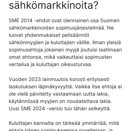
sähkömarkkinoita?
SME 2014 -ehdot ovat olennainen osa Suomen
sähkömarkkinoiden sopimusjärjestelmää. Ne
luovat yhdenmukaiset pelisäännöt
sähkönmyyjien ja kuluttajien välille. Ilman yleisiä
sopimusehtoja jokainen myyjä joutuisi laatimaan
omat ehtonsa, mikä vaikeuttaisi sopimusten
vertailua ja kuluttajan oikeusturvaa.
Vuoden 2023 lainmuutos korosti erityisesti
laskutuksen läpinäkyvyyttä. Vaikka itse ehtoja ei
ole vielä päivitetty vastaamaan uutta lakia,
käytännössä myyjien on noudatettava lakia.
Uusi SME 2024 -versio tuo tähän selkeyttä.
Kuluttajan kannalta on tärkeää ymmärtää, mitä
ehtoja hänen sopimukseensa sovelletaan, ja