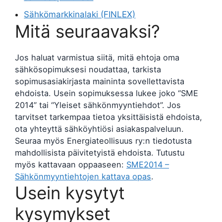
Sähkömarkkinalaki (FINLEX)
Mitä seuraavaksi?
Jos haluat varmistua siitä, mitä ehtoja oma
sähkösopimuksesi noudattaa, tarkista
sopimusasiakirjasta maininta sovellettavista
ehdoista. Usein sopimuksessa lukee joko “SME
2014” tai “Yleiset sähkönmyyntiehdot”. Jos
tarvitset tarkempaa tietoa yksittäisistä ehdoista,
ota yhteyttä sähköyhtiösi asiakaspalveluun.
Seuraa myös Energiateollisuus ry:n tiedotusta
mahdollisista päivitetyistä ehdoista. Tutustu
myös kattavaan oppaaseen:
SME2014 –
Sähkönmyyntiehtojen kattava opas
.
Usein kysytyt
kysymykset