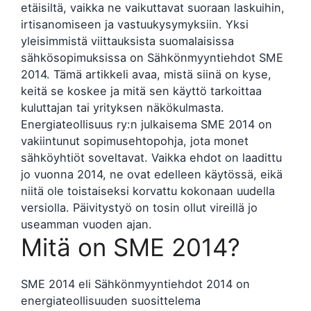
etäisiltä, vaikka ne vaikuttavat suoraan laskuihin,
irtisanomiseen ja vastuukysymyksiin. Yksi
yleisimmistä viittauksista suomalaisissa
sähkösopimuksissa on Sähkönmyyntiehdot SME
2014. Tämä artikkeli avaa, mistä siinä on kyse,
keitä se koskee ja mitä sen käyttö tarkoittaa
kuluttajan tai yrityksen näkökulmasta.
Energiateollisuus ry:n julkaisema SME 2014 on
vakiintunut sopimusehtopohja, jota monet
sähköyhtiöt soveltavat. Vaikka ehdot on laadittu
jo vuonna 2014, ne ovat edelleen käytössä, eikä
niitä ole toistaiseksi korvattu kokonaan uudella
versiolla. Päivitystyö on tosin ollut vireillä jo
useamman vuoden ajan.
Mitä on SME 2014?
SME 2014 eli Sähkönmyyntiehdot 2014 on
energiateollisuuden suosittelema