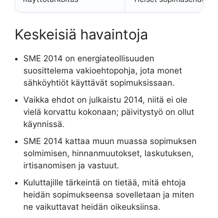
Keskeisiä havaintoja
SME 2014 on energiateollisuuden
suosittelema vakioehtopohja, jota monet
sähköyhtiöt käyttävät sopimuksissaan.
Vaikka ehdot on julkaistu 2014, niitä ei ole
vielä korvattu kokonaan; päivitystyö on ollut
käynnissä.
SME 2014 kattaa muun muassa sopimuksen
solmimisen, hinnanmuutokset, laskutuksen,
irtisanomisen ja vastuut.
Kuluttajille tärkeintä on tietää, mitä ehtoja
heidän sopimukseensa sovelletaan ja miten
ne vaikuttavat heidän oikeuksiinsa.