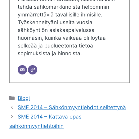
tehdä sähkömarkkinoista helpommin
ymmärrettäviä tavallisille ihmisille.
Työskenneltyäni useita vuosia
sähköyhtiön asiakaspalvelussa
huomasin, kuinka vaikeaa oli löytää
selkeää ja puolueetonta tietoa
sopimuksista ja hinnoista.
Categories
Blogi
SME 2014 – Sähkönmyyntiehdot selitettynä
SME 2014 – Kattava opas
sähkönmyyntiehtoihin