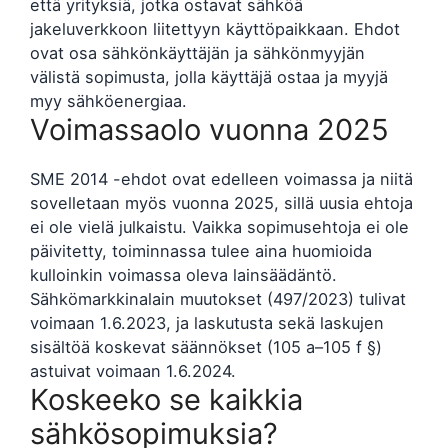
että yrityksiä, jotka ostavat sähköä
jakeluverkkoon liitettyyn käyttöpaikkaan. Ehdot
ovat osa sähkönkäyttäjän ja sähkönmyyjän
välistä sopimusta, jolla käyttäjä ostaa ja myyjä
myy sähköenergiaa.
Voimassaolo vuonna 2025
SME 2014 -ehdot ovat edelleen voimassa ja niitä
sovelletaan myös vuonna 2025, sillä uusia ehtoja
ei ole vielä julkaistu. Vaikka sopimusehtoja ei ole
päivitetty, toiminnassa tulee aina huomioida
kulloinkin voimassa oleva lainsäädäntö.
Sähkömarkkinalain muutokset (497/2023) tulivat
voimaan 1.6.2023, ja laskutusta sekä laskujen
sisältöä koskevat säännökset (105 a–105 f §)
astuivat voimaan 1.6.2024.
Koskeeko se kaikkia
sähkösopimuksia?