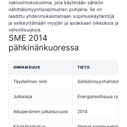
vakioehtokokoelma, jota käytetään sähkön
vähittäismyyntisopimusten pohjana. Se on
laadittu yhdenmukaistamaan sopimuskäytäntöjä
ja selkeyttämään myyjän ja asiakkaan oikeuksia ja
velvollisuuksia.
SME 2014
pähkinänkuoressa
OMINAISUUS
TIETO
Täydellinen nimi
Sähkönmyyntiehdot SM
Julkaisija
Energiateollisuus ry
Alkuperäinen julkaisuvuosi
2014
Käyttötarkoitus
Yleiset sopimusehdot s