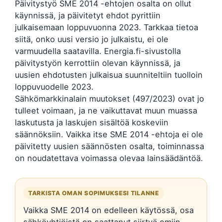
Päivitystyö SME 2014 -ehtojen osalta on ollut
käynnissä, ja päivitetyt ehdot pyrittiin
julkaisemaan loppuvuonna 2023. Tarkkaa tietoa
siitä, onko uusi versio jo julkaistu, ei ole
varmuudella saatavilla. Energia.fi-sivustolla
päivitystyön kerrottiin olevan käynnissä, ja
uusien ehdotusten julkaisua suunniteltiin tuolloin
loppuvuodelle 2023.
Sähkömarkkinalain muutokset (497/2023) ovat jo
tulleet voimaan, ja ne vaikuttavat muun muassa
laskutusta ja laskujen sisältöä koskeviin
säännöksiin. Vaikka itse SME 2014 -ehtoja ei ole
päivitetty uusien säännösten osalta, toiminnassa
on noudatettava voimassa olevaa lainsäädäntöä.
TARKISTA OMAN SOPIMUKSESI TILANNE
Vaikka SME 2014 on edelleen käytössä, osa
sähköyhtiöistä on saattanut siirtyä omiin