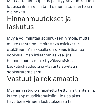
Määräaikainen sopimus päättyy sovitun kauden
lopussa ilman erillistä irtisanomista, ellei toisin
ole sovittu.
Hinnanmuutokset ja
laskutus
Myyjä voi muuttaa sopimuksen hintoja, mutta
muutoksesta on ilmoitettava asiakkaalle
etukäteen. Asiakkaalla on oikeus irtisanoa
sopimus ilman irtisanomisaikaa, jos
hinnanmuutos ei ole hyväksyttävissä.
Laskutuskaudesta ja -tavasta sovitaan
sopimuskohtaisesti.
Vastuut ja reklamaatio
Myyjän vastuu on rajoitettu tiettyihin tilanteisiin,
kuten sopimusrikkomuksiin. Jos asiakas
havaitsee virheen laskutuksessa tai