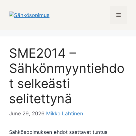
Skip
to
Menu
content
SME2014 –
Sähkönmyyntiehdo
t selkeästi
selitettynä
June 29, 2026
Mikko Lahtinen
Sähkösopimuksen ehdot saattavat tuntua