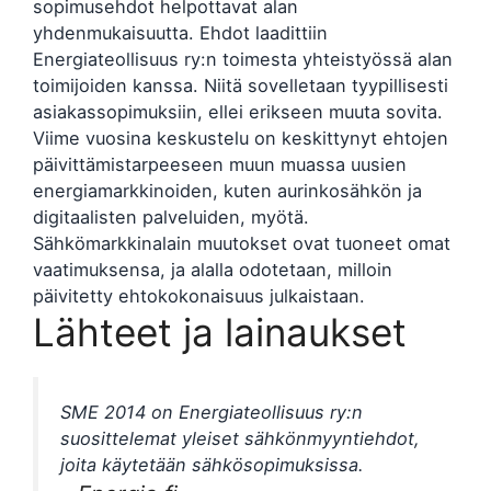
sopimusehdot helpottavat alan
yhdenmukaisuutta. Ehdot laadittiin
Energiateollisuus ry:n toimesta yhteistyössä alan
toimijoiden kanssa. Niitä sovelletaan tyypillisesti
asiakassopimuksiin, ellei erikseen muuta sovita.
Viime vuosina keskustelu on keskittynyt ehtojen
päivittämistarpeeseen muun muassa uusien
energiamarkkinoiden, kuten aurinkosähkön ja
digitaalisten palveluiden, myötä.
Sähkömarkkinalain muutokset ovat tuoneet omat
vaatimuksensa, ja alalla odotetaan, milloin
päivitetty ehtokokonaisuus julkaistaan.
Lähteet ja lainaukset
SME 2014 on Energiateollisuus ry:n
suosittelemat yleiset sähkönmyyntiehdot,
joita käytetään sähkösopimuksissa.