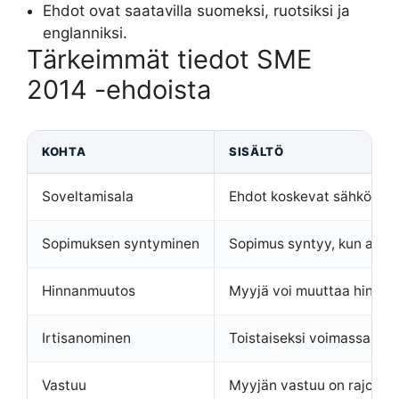
Ehdot ovat saatavilla suomeksi, ruotsiksi ja
englanniksi.
Tärkeimmät tiedot SME
2014 -ehdoista
KOHTA
SISÄLTÖ
Soveltamisala
Ehdot koskevat sähkön väh
Sopimuksen syntyminen
Sopimus syntyy, kun asia
Hinnanmuutos
Myyjä voi muuttaa hintoja
Irtisanominen
Toistaiseksi voimassa olev
Vastuu
Myyjän vastuu on rajoitettu