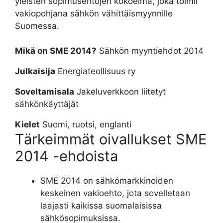
yleisten sopimusehtojen kokoelma, joka toimii
vakiopohjana sähkön vähittäismyynnille
Suomessa.
Mikä on SME 2014?
Sähkön myyntiehdot 2014
Julkaisija
Energiateollisuus ry
Soveltamisala
Jakeluverkkoon liitetyt
sähkönkäyttäjät
Kielet
Suomi, ruotsi, englanti
Tärkeimmät oivallukset SME
2014 -ehdoista
SME 2014 on sähkömarkkinoiden
keskeinen vakioehto, jota sovelletaan
laajasti kaikissa suomalaisissa
sähkösopimuksissa.