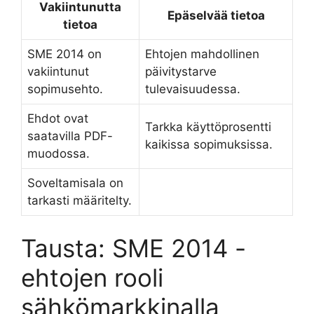
Vakiintunutta
Epäselvää tietoa
tietoa
SME 2014 on
Ehtojen mahdollinen
vakiintunut
päivitystarve
sopimusehto.
tulevaisuudessa.
Ehdot ovat
Tarkka käyttöprosentti
saatavilla PDF-
kaikissa sopimuksissa.
muodossa.
Soveltamisala on
tarkasti määritelty.
Tausta: SME 2014 -
ehtojen rooli
sähkömarkkinalla