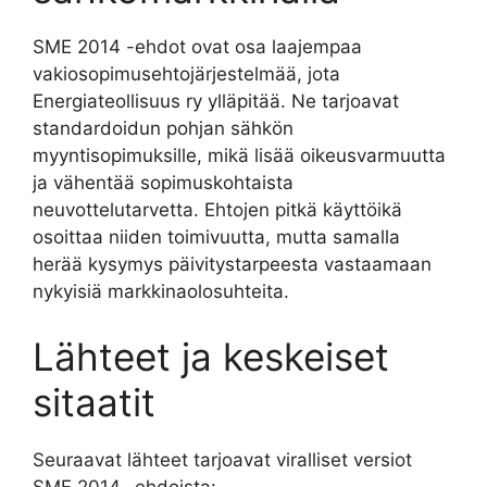
SME 2014 -ehdot ovat osa laajempaa
vakiosopimusehtojärjestelmää, jota
Energiateollisuus ry ylläpitää. Ne tarjoavat
standardoidun pohjan sähkön
myyntisopimuksille, mikä lisää oikeusvarmuutta
ja vähentää sopimuskohtaista
neuvottelutarvetta. Ehtojen pitkä käyttöikä
osoittaa niiden toimivuutta, mutta samalla
herää kysymys päivitystarpeesta vastaamaan
nykyisiä markkinaolosuhteita.
Lähteet ja keskeiset
sitaatit
Seuraavat lähteet tarjoavat viralliset versiot
SME 2014 -ehdoista: