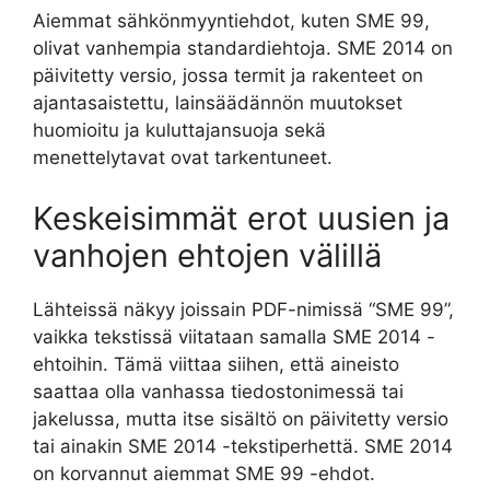
Aiemmat sähkönmyyntiehdot, kuten SME 99,
olivat vanhempia standardiehtoja. SME 2014 on
päivitetty versio, jossa termit ja rakenteet on
ajantasaistettu, lainsäädännön muutokset
huomioitu ja kuluttajansuoja sekä
menettelytavat ovat tarkentuneet.
Keskeisimmät erot uusien ja
vanhojen ehtojen välillä
Lähteissä näkyy joissain PDF-nimissä “SME 99”,
vaikka tekstissä viitataan samalla SME 2014 -
ehtoihin. Tämä viittaa siihen, että aineisto
saattaa olla vanhassa tiedostonimessä tai
jakelussa, mutta itse sisältö on päivitetty versio
tai ainakin SME 2014 -tekstiperhettä. SME 2014
on korvannut aiemmat SME 99 -ehdot.