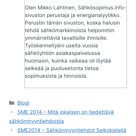
Olen Mikko Lahtinen, Sähkösopimus.info-
sivuston perustaja ja energianalyytikko.
Perustin tämän sivuston, koska halusin
tehdä sähkömarkkinoista helpommin
ymmärrettäviä tavallisille ihmisille.
Työskenneltyäni useita vuosia
sähköyhtiön asiakaspalvelussa
huomasin, kuinka vaikeaa oli löytää
selkeää ja puolueetonta tietoa
sopimuksista ja hinnoista.
Categories
Blogi
SME 2014 – Mitä jokaisen on tiedettävä
sähkönmyyntiehdoista
SME2014 – Sähkönmyyntiehdot Selkokielellä