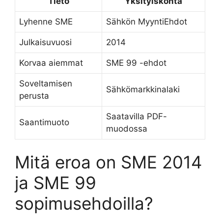
Tieto
Yksityiskohta
Lyhenne SME
Sähkön MyyntiEhdot
Julkaisuvuosi
2014
Korvaa aiemmat
SME 99 -ehdot
Soveltamisen
Sähkömarkkinalaki
perusta
Saatavilla PDF-
Saantimuoto
muodossa
Mitä eroa on SME 2014
ja SME 99
sopimusehdoilla?