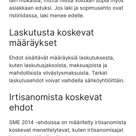
lain mukaisia, mutta niissä voidaan sopia myös
asiakkaan eduksi. Jos laki ja sopimusehto ovat
ristiriidassa, laki menee edelle.
Laskutusta koskevat
määräykset
Ehdot sisältävät määräyksiä laskutuksesta,
kuten laskutusjaksoista, maksuajoista ja
mahdollisista viivästysmaksuista. Tarkat
laskutusehdot voivat vaihdella sähköyhtiöittäin.
Irtisanomista koskevat
ehdot
SME 2014 -ehdoissa on määritelty irtisanomista
koskevat menettelytavat, kuten irtisanomisajat