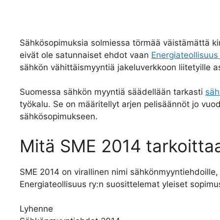
Sähkösopimuksia solmiessa törmää väistämättä ki
eivät ole satunnaiset ehdot vaan
Energiateollisuus
sähkön vähittäismyyntiä jakeluverkkoon liitetyille as
Suomessa sähkön myyntiä säädellään tarkasti
säh
työkalu. Se on määritellyt arjen pelisäännöt jo vuo
sähkösopimukseen.
Mitä SME 2014 tarkoitta
SME 2014 on virallinen nimi sähkönmyyntiehdoille, 
Energiateollisuus ry:n suosittelemat yleiset sopim
Lyhenne