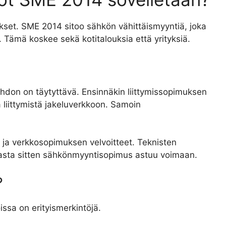
aukset. SME 2014 sitoo sähkön vähittäismyyntiä, joka
e. Tämä koskee sekä kotitalouksia että yrityksiä.
don on täytyttävä. Ensinnäkin liittymissopimuksen
 liittymistä jakeluverkkoon. Samoin
n ja verkkosopimuksen velvoitteet. Teknisten
Vasta sitten sähkönmyyntisopimus astuu voimaan.
?
ssa on erityismerkintöjä.