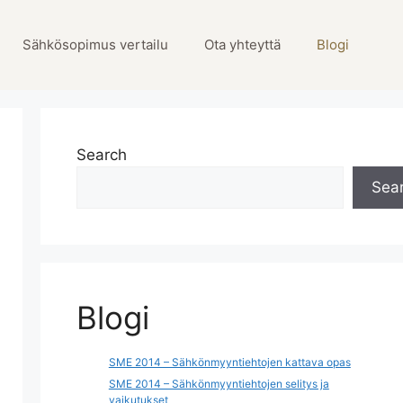
Sähkösopimus vertailu
Ota yhteyttä
Blogi
Search
Sea
Blogi
SME 2014 – Sähkönmyyntiehtojen kattava opas
SME 2014 – Sähkönmyyntiehtojen selitys ja
vaikutukset