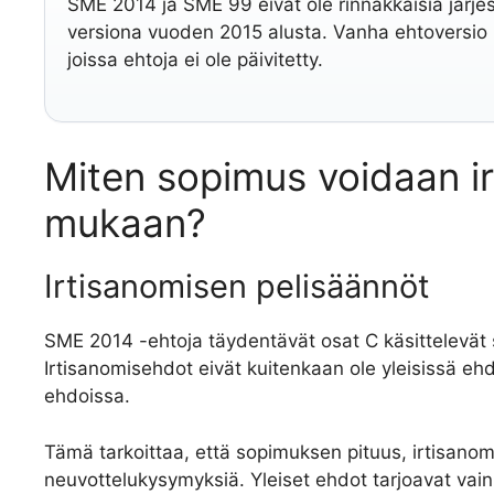
SME 2014 ja SME 99 eivät ole rinnakkaisia järj
versiona vuoden 2015 alusta. Vanha ehtoversio 
joissa ehtoja ei ole päivitetty.
Miten sopimus voidaan i
mukaan?
Irtisanomisen pelisäännöt
SME 2014 -ehtoja täydentävät osat C käsittelevät 
Irtisanomisehdot eivät kuitenkaan ole yleisissä eh
ehdoissa.
Tämä tarkoittaa, että sopimuksen pituus, irtisanom
neuvottelukysymyksiä. Yleiset ehdot tarjoavat vain