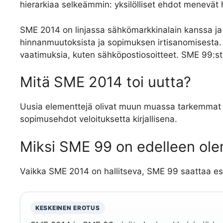
hierarkiaa selkeämmin: yksilölliset ehdot menevät h
SME 2014 on linjassa sähkömarkkinalain kanssa j
hinnanmuutoksista ja sopimuksen irtisanomisesta. 
vaatimuksia, kuten sähköpostiosoitteet. SME 99:st
Mitä SME 2014 toi uutta?
Uusia elementtejä olivat muun muassa tarkemmat oh
sopimusehdot veloituksetta kirjallisena.
Miksi SME 99 on edelleen ol
Vaikka SME 2014 on hallitseva, SME 99 saattaa esi
KESKEINEN EROTUS