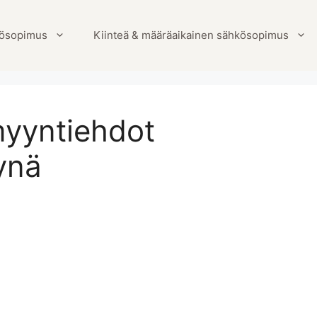
ösopimus
Kiinteä & määräaikainen sähkösopimus
yyntiehdot
tynä