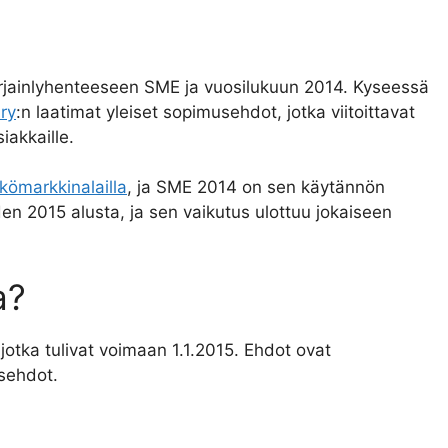
rjainlyhenteeseen SME ja vuosilukuun 2014. Kyseessä
 ry
:n laatimat yleiset sopimusehdot, jotka viitoittavat
iakkaille.
kömarkkinalailla
, ja SME 2014 on sen käytännön
den 2015 alusta, ja sen vaikutus ulottuu jokaiseen
a?
jotka tulivat voimaan 1.1.2015. Ehdot ovat
usehdot.