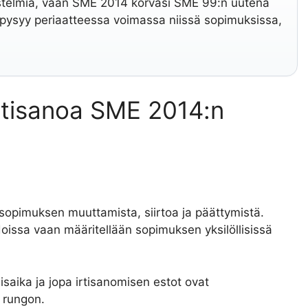
estelmiä, vaan SME 2014 korvasi SME 99:n uutena
pysyy periaatteessa voimassa niissä sopimuksissa,
rtisanoa SME 2014:n
sopimuksen muuttamista, siirtoa ja päättymistä.
doissa vaan määritellään sopimuksen yksilöllisissä
isaika ja jopa irtisanomisen estot ovat
 rungon.