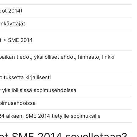
ot 2014)
önkäyttäjät
tot > SME 2014
aikan tiedot, yksilölliset ehdot, hinnasto, linkki
tuksetta kirjallisesti
 yksilöllisissä sopimusehdoissa
sopimusehdoissa
 alkaen, SME 2014 tietyille sopimuksille
t SME 2014 sovelletaan?