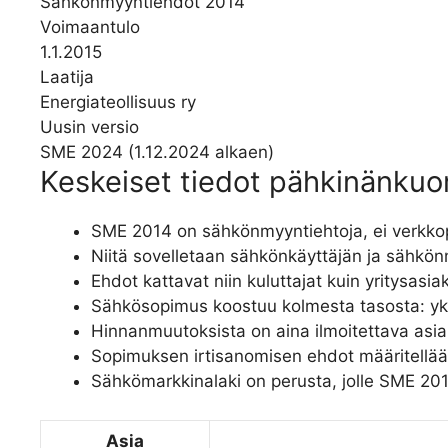
Sähkönmyyntiehdot 2014
Voimaantulo
1.1.2015
Laatija
Energiateollisuus ry
Uusin versio
SME 2024 (1.12.2024 alkaen)
Keskeiset tiedot pähkinänkuo
SME 2014 on sähkönmyyntiehtoja, ei verkkop
Niitä sovelletaan sähkönkäyttäjän ja sähkönm
Ehdot kattavat niin kuluttajat kuin yritysasia
Sähkösopimus koostuu kolmesta tasosta: yksi
Hinnanmuutoksista on aina ilmoitettava asia
Sopimuksen irtisanomisen ehdot määritellään
Sähkömarkkinalaki on perusta, jolle SME 20
Asia