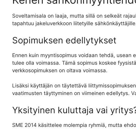
Soveltamisala on laaja, mutta sillä on selkeät raj
tapahtuu jakeluverkkoon liitetyille sähkönkäyttäjill
Sopimuksen edellytykset
Ennen kuin myyntisopimus voidaan tehdä, usean eh
tulee olla voimassa. Tämä sopimus koskee fyysistä
verkkosopimuksen on oltava voimassa.
Lisäksi käyttäjän on täytettävä liittymissopimukse
vaatimusten täyttyminen on viimeinen edellytys. 
Yksityinen kuluttaja vai yritys
SME 2014 käsittelee molempia ryhmiä, mutta ehdoi