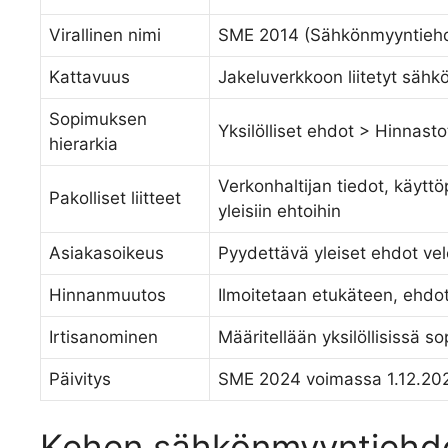
Virallinen nimi
SME 2014 (Sähkönmyyntiehd
Kattavuus
Jakeluverkkoon liitetyt sähk
Sopimuksen
Yksilölliset ehdot > Hinnas
hierarkia
Verkonhaltijan tiedot, käyttöp
Pakolliset liitteet
yleisiin ehtoihin
Asiakasoikeus
Pyydettävä yleiset ehdot veloi
Hinnanmuutos
Ilmoitetaan etukäteen, ehdot
Irtisanominen
Määritellään yksilöllisissä 
Päivitys
SME 2024 voimassa 1.12.2024
Kehen sähkönmyyntiehdo