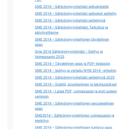
SME 2014 – Sähkönmyyntiehdot selkokielellä
SME 2014 – Sähkönmyyntiehdot selkeästi selitetty
SME 2014 – Sähkönmyyntiehdot selitettynä
SME 2014 – Sähkönmyyntiehdot: Tarkoitus ja
päivitystilanne
SME 2014 – Sähkönmyyntiehtojen täydellinen
opas
Sme 2014 Sähkönmyyntiehdot – Selitys ja
Voimassaolo 2025
SME 2014 – Täydellinen opas ja PDF-tiedostot
SME 2014 – Selitys ja vertailu NYM 2014 -ehtoihin
SME 2014 – Sähkönmyyntiehdot selitettynä 2025
SME 2014 – Sisältö, soveltaminen ja lakimuutokset
SME 2014 – Lataa PDF, voimassaolo ja erot uuteen
versioon
SME 2014 – Sähkönmyyntiehtojen perusteellinen
opas
SME2014 – Sähkönmyyntiehtojen voimassaolo ja
merkitys
SME 2014 – Sähkönmyyntiehtojen kattava opas