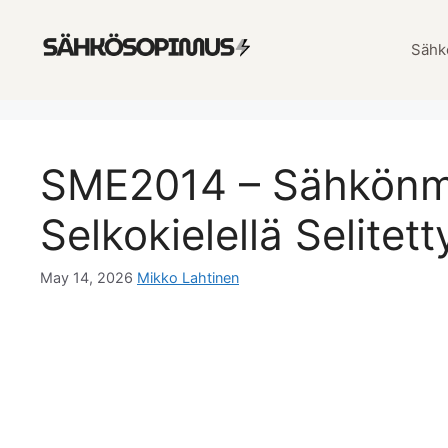
Skip
to
Sähk
content
SME2014 – Sähkönm
Selkokielellä Selitet
May 14, 2026
Mikko Lahtinen