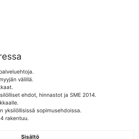
ressa
alveluehtoja.
yyjän välillä.
kkaat.
lölliset ehdot, hinnastot ja SME 2014.
kkaalle.
 yksilöllisissä sopimusehdoissa.
14 rakentuu.
Sisältö