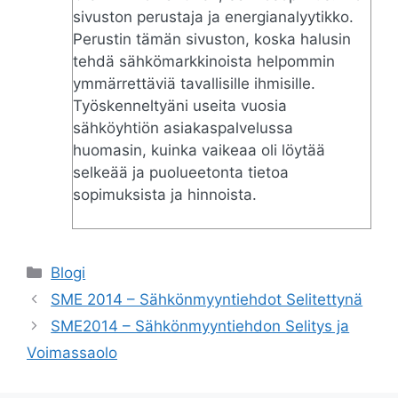
sivuston perustaja ja energianalyytikko.
Perustin tämän sivuston, koska halusin
tehdä sähkömarkkinoista helpommin
ymmärrettäviä tavallisille ihmisille.
Työskenneltyäni useita vuosia
sähköyhtiön asiakaspalvelussa
huomasin, kuinka vaikeaa oli löytää
selkeää ja puolueetonta tietoa
sopimuksista ja hinnoista.
Categories
Blogi
SME 2014 – Sähkönmyyntiehdot Selitettynä
SME2014 – Sähkönmyyntiehdon Selitys ja
Voimassaolo