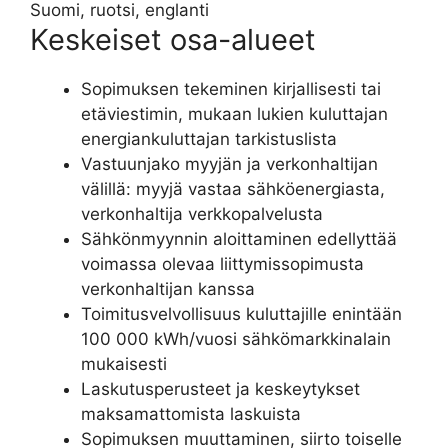
Suomi, ruotsi, englanti
Keskeiset osa-alueet
Sopimuksen tekeminen kirjallisesti tai
etäviestimin, mukaan lukien kuluttajan
energiankuluttajan tarkistuslista
Vastuunjako myyjän ja verkonhaltijan
välillä: myyjä vastaa sähköenergiasta,
verkonhaltija verkkopalvelusta
Sähkönmyynnin aloittaminen edellyttää
voimassa olevaa liittymissopimusta
verkonhaltijan kanssa
Toimitusvelvollisuus kuluttajille enintään
100 000 kWh/vuosi sähkömarkkinalain
mukaisesti
Laskutusperusteet ja keskeytykset
maksamattomista laskuista
Sopimuksen muuttaminen, siirto toiselle