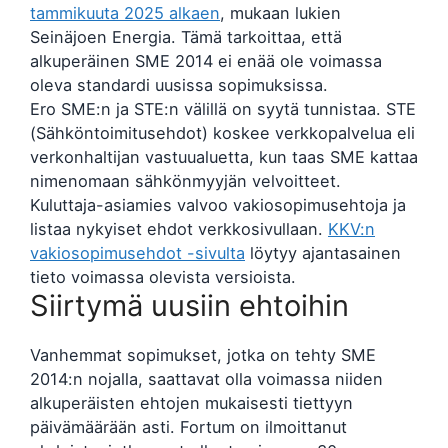
tammikuuta 2025 alkaen
, mukaan lukien
Seinäjoen Energia. Tämä tarkoittaa, että
alkuperäinen SME 2014 ei enää ole voimassa
oleva standardi uusissa sopimuksissa.
Ero SME:n ja STE:n välillä on syytä tunnistaa. STE
(Sähköntoimitusehdot) koskee verkkopalvelua eli
verkonhaltijan vastuualuetta, kun taas SME kattaa
nimenomaan sähkönmyyjän velvoitteet.
Kuluttaja-asiamies valvoo vakiosopimusehtoja ja
listaa nykyiset ehdot verkkosivullaan.
KKV:n
vakiosopimusehdot -sivulta
löytyy ajantasainen
tieto voimassa olevista versioista.
Siirtymä uusiin ehtoihin
Vanhemmat sopimukset, jotka on tehty SME
2014:n nojalla, saattavat olla voimassa niiden
alkuperäisten ehtojen mukaisesti tiettyyn
päivämäärään asti. Fortum on ilmoittanut