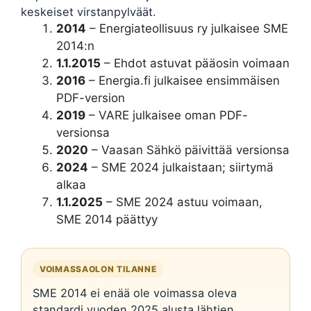
keskeiset virstanpylväät.
2014
– Energiateollisuus ry julkaisee SME
2014:n
1.1.2015
– Ehdot astuvat pääosin voimaan
2016
– Energia.fi julkaisee ensimmäisen
PDF-version
2019
– VARE julkaisee oman PDF-
versionsa
2020
– Vaasan Sähkö päivittää versionsa
2024
– SME 2024 julkaistaan; siirtymä
alkaa
1.1.2025
– SME 2024 astuu voimaan,
SME 2014 päättyy
VOIMASSAOLON TILANNE
SME 2014 ei enää ole voimassa oleva
standardi vuoden 2025 alusta lähtien.