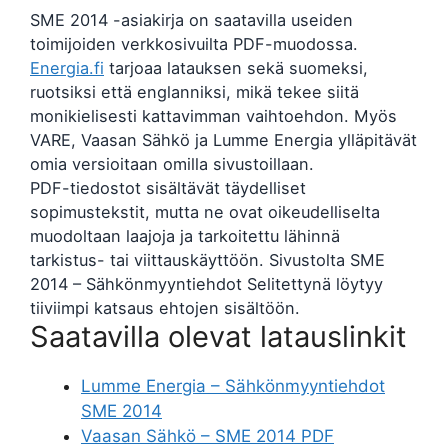
SME 2014 -asiakirja on saatavilla useiden
toimijoiden verkkosivuilta PDF-muodossa.
Energia.fi
tarjoaa latauksen sekä suomeksi,
ruotsiksi että englanniksi, mikä tekee siitä
monikielisesti kattavimman vaihtoehdon. Myös
VARE, Vaasan Sähkö ja Lumme Energia ylläpitävät
omia versioitaan omilla sivustoillaan.
PDF-tiedostot sisältävät täydelliset
sopimustekstit, mutta ne ovat oikeudelliselta
muodoltaan laajoja ja tarkoitettu lähinnä
tarkistus- tai viittauskäyttöön. Sivustolta SME
2014 – Sähkönmyyntiehdot Selitettynä löytyy
tiiviimpi katsaus ehtojen sisältöön.
Saatavilla olevat latauslinkit
Lumme Energia – Sähkönmyyntiehdot
SME 2014
Vaasan Sähkö – SME 2014 PDF