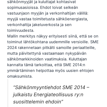
sähkönmyyjät ja kuluttajat kohtasivat
sopimusasioissa. Ehdot loivat selkeän
vastuunjaon myyjän ja verkonhaltijan välillä:
myyjä vastaa toimitetusta sähköenergiasta,
verkonhaltija jakeluverkosta ja sen
toimivuudesta.
Mallin merkitys näkyy erityisesti siinä, että se on
toiminut lähtökohtana uudemmille versioille. SME
2024 rakennetaan pitkälti samoille periaatteille,
mutta päivitettynä vastaamaan nykypäivän
sähkömarkkinoiden vaatimuksia. Kuluttajan
kannalta tämä tarkoittaa, että SME 2014:n
ymmärtäminen helpottaa myös uusien ehtojen
omaksumista.
“Sähkönmyyntiehdot SME 2014 –
julkaistu Energiateollisuus ry:n
suosittelemin ehdoin”