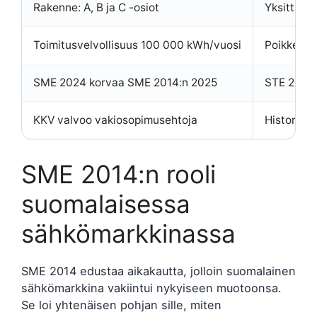
Rakenne: A, B ja C -osiot
Yksittäis
Toimitusvelvollisuus 100 000 kWh/vuosi
Poikkeust
SME 2024 korvaa SME 2014:n 2025
STE 2019:
KKV valvoo vakiosopimusehtoja
Historiall
SME 2014:n rooli
suomalaisessa
sähkömarkkinassa
SME 2014 edustaa aikakautta, jolloin suomalainen
sähkömarkkina vakiintui nykyiseen muotoonsa.
Se loi yhtenäisen pohjan sille, miten