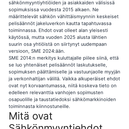
sähkönmyyntiyhtiöiden ja asiakkaiden välisissä
sopimuksissa vuodesta 2015 alkaen. Ne
määrittelevät sähkön vähittäismyynnin keskeiset
pelisäännöt jakeluverkon kautta tapahtuvassa
toiminnassa. Ehdot ovat olleet alan yleisesti
käytössä, mutta vuoden 2025 alusta lähtien
suurin osa yhtiöistä on siirtynyt uudempaan
versioon, SME 2024:ään.
SME 2014:n merkitys kuluttajalle piilee siinä, että
se luo yhtenäiset pelisäännöt laskutukselle,
sopimuksen päättämiselle ja vastuunjaolle myyjän
ja verkonhaltijan välillä. Vaikka alkuperäiset ehdot
ovat nyt korvaantumassa, niitä koskeva tieto on
edelleen relevanttia vanhojen sopimusten
osapuolille ja taustatiedoksi sähkömarkkinoiden
toiminnasta kiinnostuneille.
Mitä ovat
Sähkönmyyntiehdot