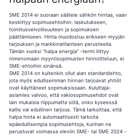
SME 2014 ei suoraan säätele sähkön hintaa, vaan
keskittyy sopimusehtoihin: laskutukseen,
toimitusvelvollisuuteen ja sopimuksen
päättämiseen. Hinta muodostuu erikseen myyjän
tarjouksen ja markkinatilanteen perusteella.
Tämän vuoksi “halpa energia” -termi liittyy
nimenomaan myyntisopimusten hinnoitteluun, ei
SME-ehtoihin sinänsä.
SME 2014 on kuitenkin ollut alan standardiehto,
jota myös edullisemman hinnan tarjoavat yhtiöt
ovat käyttäneet sopimuksissaan. Kuluttaja-
asiamies valvoo, että vakiosopimusehdot ovat
lain mukaisia riippumatta siitä, onko kyseessä
kallis vai edullinen tarjous. Tämä tarkoittaa, että
halpa hinta ei automaattisesti tarkoita
epäedullisempia sopimusehtoja, kunhan ne
perustuvat voimassa oleviin SME- tai SME 2024 -