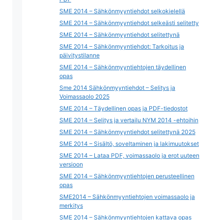
SME 2014 – Sähkönmyyntiehdot selkokielellä
SME 2014 – Sähkönmyyntiehdot selkeästi selitetty
SME 2014 – Sähkönmyyntiehdot selitettynä
SME 2014 – Sähkönmyyntiehdot: Tarkoitus ja
päivitystilanne
SME 2014 – Sähkönmyyntiehtojen täydellinen
opas
Sme 2014 Sähkönmyyntiehdot – Selitys ja
Voimassaolo 2025
SME 2014 – Täydellinen opas ja PDF-tiedostot
SME 2014 – Selitys ja vertailu NYM 2014 -ehtoihin
SME 2014 – Sähkönmyyntiehdot selitettynä 2025
SME 2014 – Sisältö, soveltaminen ja lakimuutokset
SME 2014 – Lataa PDF, voimassaolo ja erot uuteen
versioon
SME 2014 – Sähkönmyyntiehtojen perusteellinen
opas
SME2014 – Sähkönmyyntiehtojen voimassaolo ja
merkitys
SME 2014 – Sähkönmyyntiehtojen kattava opas