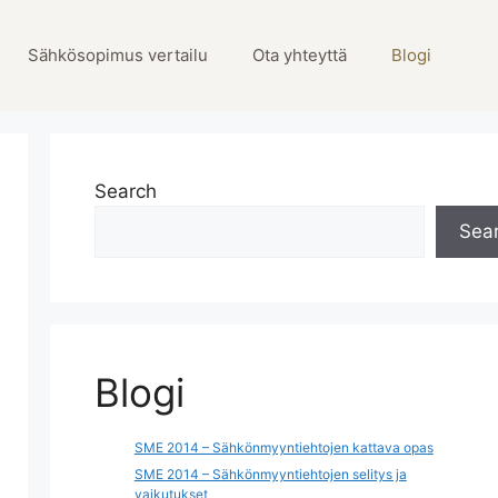
Sähkösopimus vertailu
Ota yhteyttä
Blogi
Search
Sea
Blogi
SME 2014 – Sähkönmyyntiehtojen kattava opas
SME 2014 – Sähkönmyyntiehtojen selitys ja
vaikutukset