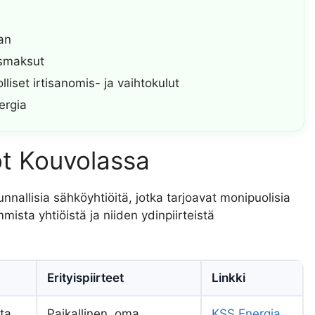
an
usmaksut
set irtisanomis- ja vaihtokulut
ergia
öt Kouvolassa
unnallisia sähköyhtiöitä, jotka tarjoavat monipuolisia
ista yhtiöistä ja niiden ydinpiirteistä
Erityispiirteet
Linkki
nta
Paikallinen, oma
KSS Energia