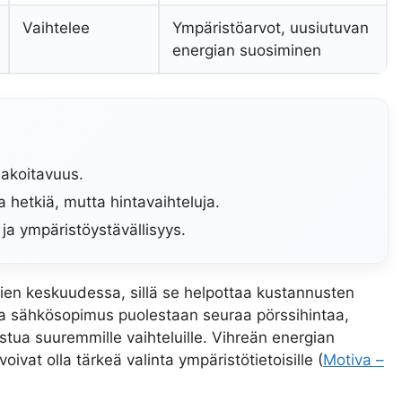
Vaihtelee
Ympäristöarvot, uusiutuvan
energian suosiminen
nakoitavuus.
 hetkiä, mutta hintavaihteluja.
 ja ympäristöystävällisyys.
jien keskuudessa, sillä se helpottaa kustannusten
ttuva sähkösopimus puolestaan seuraa pörssihintaa,
istua suuremmille vaihteluille. Vihreän energian
vat olla tärkeä valinta ympäristötietoisille (
Motiva –