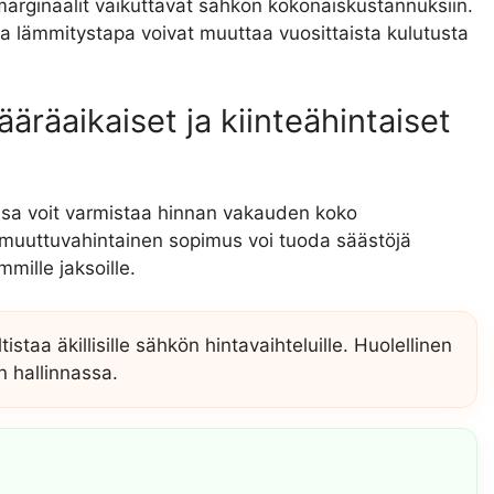
t marginaalit vaikuttavat sähkön kokonaiskustannuksiin.
 ja lämmitystapa voivat muuttaa vuosittaista kulutusta
räaikaiset ja kiinteähintaiset
ssa voit varmistaa hinnan vakauden koko
i muuttuvahintainen sopimus voi tuoda säästöjä
immille jaksoille.
staa äkillisille sähkön hintavaihteluille. Huolellinen
n hallinnassa.