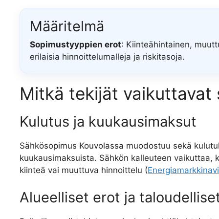
Määritelmä
Sopimustyyppien erot
: Kiinteähintainen, muutt
erilaisia hinnoittelumalleja ja riskitasoja.
Mitkä tekijät vaikuttava
Kulutus ja kuukausimaksut
Sähkösopimus Kouvolassa muodostuu sekä kulutuks
kuukausimaksuista. Sähkön kalleuteen vaikuttaa, 
kiinteä vai muuttuva hinnoittelu (
Energiamarkkinavi
Alueelliset erot ja taloudellis