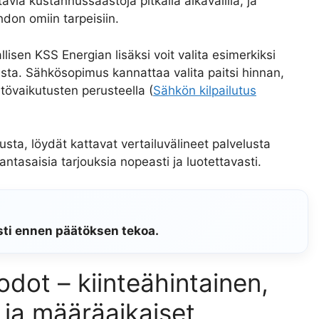
viä kustannussäästöjä pitkällä aikavälillä, ja
don omiin tarpeisiin.
isen KSS Energian lisäksi voit valita esimerkiksi
sta. Sähkösopimus kannattaa valita paitsi hinnan,
övaikutusten perusteella (
Sähkön kilpailutus
usta, löydät kattavat vertailuvälineet palvelusta
ajantasaisia tarjouksia nopeasti ja luotettavasti.
esti ennen päätöksen tekoa.
dot – kiinteähintainen,
 ja määräaikaiset