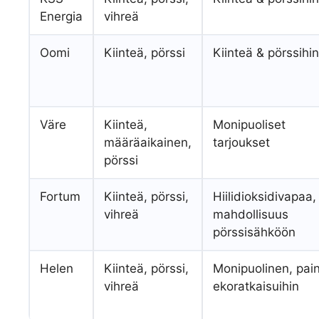
Energia
vihreä
Oomi
Kiinteä, pörssi
Kiinteä & pörssihi
Väre
Kiinteä,
Monipuoliset
määräaikainen,
tarjoukset
pörssi
Fortum
Kiinteä, pörssi,
Hiilidioksidivapaa,
vihreä
mahdollisuus
pörssisähköön
Helen
Kiinteä, pörssi,
Monipuolinen, pai
vihreä
ekoratkaisuihin