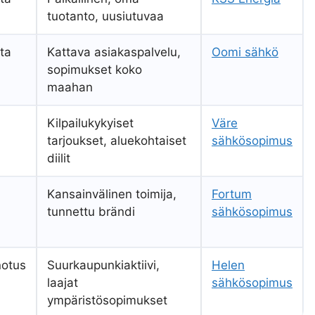
tuotanto, uusiutuvaa
nta
Kattava asiakaspalvelu,
Oomi sähkö
sopimukset koko
maahan
Kilpailukykyiset
Väre
tarjoukset, aluekohtaiset
sähkösopimus
diilit
Kansainvälinen toimija,
Fortum
tunnettu brändi
sähkösopimus
notus
Suurkaupunkiaktiivi,
Helen
laajat
sähkösopimus
ympäristösopimukset