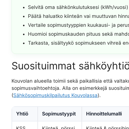
Selvitä oma sähkönkulutuksesi (kWh/vuosi)
Päätä haluatko kiinteän vai muuttuvan hinn
Vertaile sopimustyyppien kuukausi- ja per
Huomioi sopimuskauden pituus sekä mahdolli
Tarkasta, sisältyykö sopimukseen vihreä en
Suosituimmat sähköyhti
Kouvolan alueella toimii sekä paikallisia että valtak
sopimusvaihtoehtoja. Alla on esimerkkejä suosituimm
(
Sähkösopimuskilpailutus Kouvolassa
).
Yhtiö
Sopimustyypit
Hinnoittelumalli
KSS
Kiinteä, pörssi,
Kiinteä & pörssihi