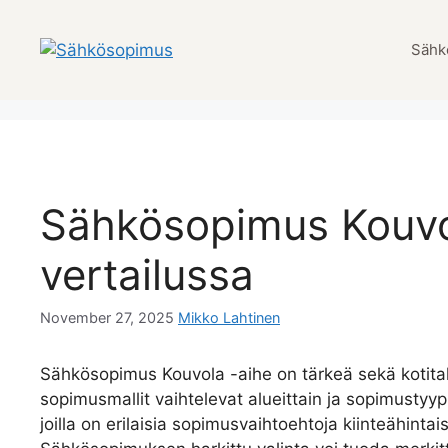
Skip
to
Sähk
content
Sähkösopimus Kouvol
vertailussa
November 27, 2025
Mikko Lahtinen
Sähkösopimus Kouvola -aihe on tärkeä sekä kotitalouk
sopimusmallit vaihtelevat alueittain ja sopimustyy
joilla on erilaisia sopimusvaihtoehtoja kiinteähinta