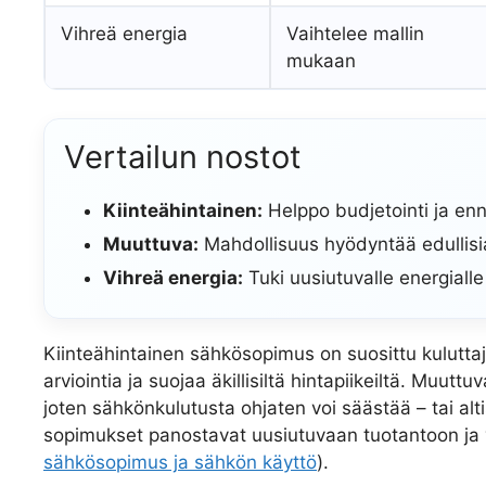
Vihreä energia
Vaihtelee mallin
mukaan
Vertailun nostot
Kiinteähintainen:
Helppo budjetointi ja en
Muuttuva:
Mahdollisuus hyödyntää edullisia
Vihreä energia:
Tuki uusiutuvalle energialle
Kiinteähintainen sähkösopimus on suosittu kulutta
arviointia ja suojaa äkillisiltä hintapiikeiltä. Muu
joten sähkönkulutusta ohjaten voi säästää – tai alt
sopimukset panostavat uusiutuvaan tuotantoon ja voi
sähkösopimus ja sähkön käyttö
).