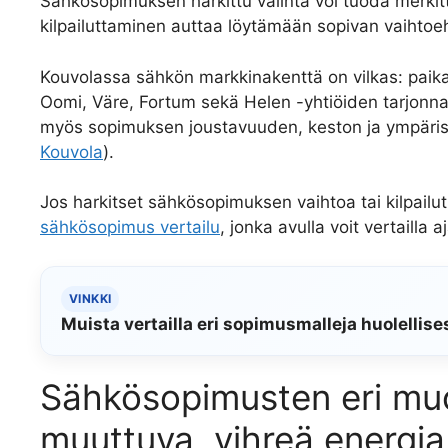
Sähkösopimuksen harkittu valinta voi tuoda merkittä
kilpailuttaminen auttaa löytämään sopivan vaihtoeh
Kouvolassa sähkön markkinakenttä on vilkas: paikall
Oomi, Väre, Fortum sekä Helen -yhtiöiden tarjonna
myös sopimuksen joustavuuden, keston ja ympärist
Kouvola
).
Jos harkitset sähkösopimuksen vaihtoa tai kilpailut
sähkösopimus vertailu
, jonka avulla voit vertailla 
VINKKI
Muista vertailla eri sopimusmalleja huolellis
Sähkösopimusten eri muo
muuttuva, vihreä energia