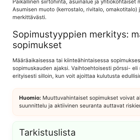
Paikallinen siirtohinta, asuinalue ja yhtiökohtaise
Asumisen muoto (kerrostalo, rivitalo, omakotitalo)
merkittävästi.
Sopimustyyppien merkitys: mää
sopimukset
Määräaikaisessa tai kiinteähintaisessa sopimukse
sopimuskauden ajaksi. Vaihtoehtoisesti pörssi- el
erityisesti silloin, kun voit ajoittaa kulutusta edullis
Huomio:
Muuttuvahintaiset sopimukset voivat alti
suunnittelu ja aktiivinen seuranta auttavat riskie
Tarkistuslista