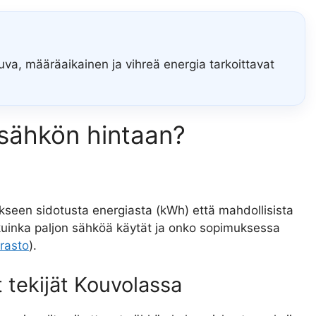
uva, määräaikainen ja vihreä energia tarkoittavat
t sähkön hintaan?
een sidotusta energiasta (kWh) että mahdollisista
kuinka paljon sähköä käytät ja onko sopimuksessa
rasto
).
et tekijät Kouvolassa