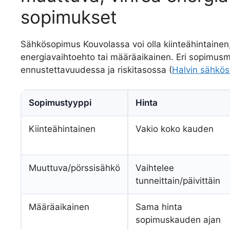
sopimukset
Sähkösopimus Kouvolassa voi olla kiinteähintainen
energiavaihtoehto tai määräaikainen. Eri sopimusmu
ennustettavuudessa ja riskitasossa (
Halvin sähkö
Sopimustyyppi
Hinta
Kiinteähintainen
Vakio koko kauden
Muuttuva/pörssisähkö
Vaihtelee
tunneittain/päivittäin
Määräaikainen
Sama hinta
sopimuskauden ajan