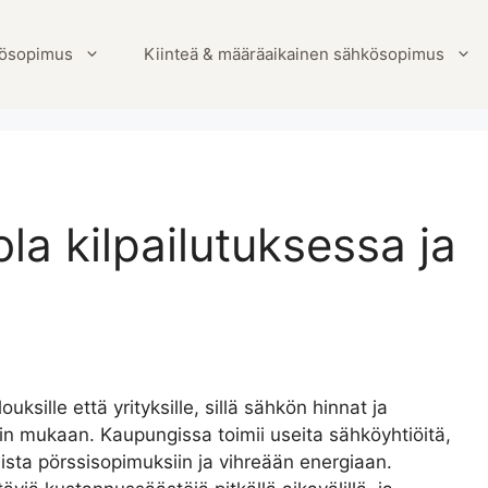
ösopimus
Kiinteä & määräaikainen sähkösopimus
a kilpailutuksessa ja
sille että yrityksille, sillä sähkön hinnat ja
pin mukaan. Kaupungissa toimii useita sähköyhtiöitä,
isista pörssisopimuksiin ja vihreään energiaan.