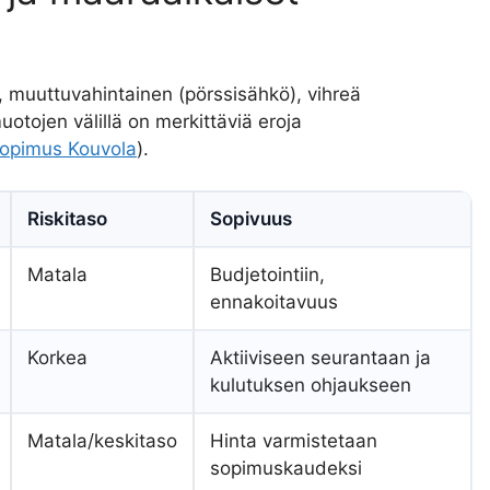
, muuttuvahintainen (pörssisähkö), vihreä
otojen välillä on merkittäviä eroja
sopimus Kouvola
).
Riskitaso
Sopivuus
Matala
Budjetointiin,
ennakoitavuus
Korkea
Aktiiviseen seurantaan ja
kulutuksen ohjaukseen
Matala/keskitaso
Hinta varmistetaan
sopimuskaudeksi