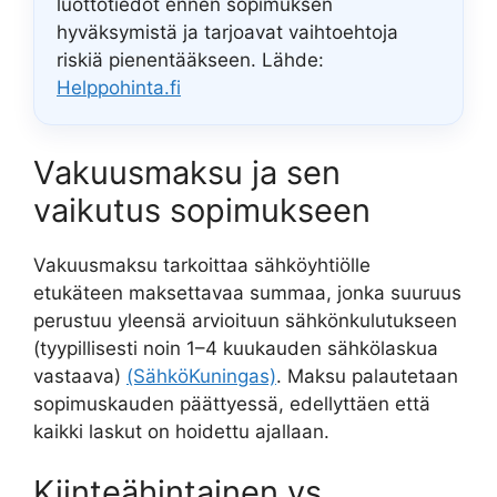
luottotiedot ennen sopimuksen
hyväksymistä ja tarjoavat vaihtoehtoja
riskiä pienentääkseen. Lähde:
Helppohinta.fi
Vakuusmaksu ja sen
vaikutus sopimukseen
Vakuusmaksu tarkoittaa sähköyhtiölle
etukäteen maksettavaa summaa, jonka suuruus
perustuu yleensä arvioituun sähkönkulutukseen
(tyypillisesti noin 1–4 kuukauden sähkölaskua
vastaava)
(SähköKuningas)
. Maksu palautetaan
sopimuskauden päättyessä, edellyttäen että
kaikki laskut on hoidettu ajallaan.
Kiinteähintainen vs.