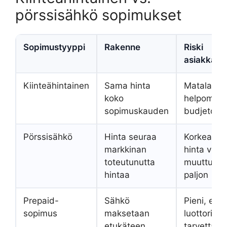
pörssisähkö sopimukset
Sopimustyyppi
Rakenne
Riski
asiakkaall
Kiinteähintainen
Sama hinta
Matala,
koko
helpompi
sopimuskauden
budjetoid
Pörssisähkö
Hinta seuraa
Korkea,
markkinan
hinta voi
toteutunutta
muuttua
hintaa
paljon
Prepaid-
Sähkö
Pieni, ei
sopimus
maksetaan
luottoriski
etukäteen
tarvetta