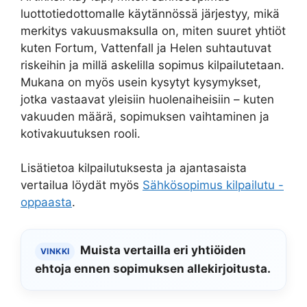
luottotiedottomalle käytännössä järjestyy, mikä
merkitys vakuusmaksulla on, miten suuret yhtiöt
kuten Fortum, Vattenfall ja Helen suhtautuvat
riskeihin ja millä askelilla sopimus kilpailutetaan.
Mukana on myös usein kysytyt kysymykset,
jotka vastaavat yleisiin huolenaiheisiin – kuten
vakuuden määrä, sopimuksen vaihtaminen ja
kotivakuutuksen rooli.
Lisätietoa kilpailutuksesta ja ajantasaista
vertailua löydät myös
Sähkösopimus kilpailutu -
oppaasta
.
Muista vertailla eri yhtiöiden
VINKKI
ehtoja ennen sopimuksen allekirjoitusta.