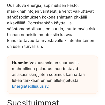
Uusiutuva energia, sopimuksen kesto,
markkinahintojen vaihtelut ja verot vaikuttavat
sähkösopimuksen kokonaishintaan pitkällä
aikavälillä. Pörssisähkön käyttäjillä
säästömahdollisuus on suurin, mutta myös riski
hinnan nopeisiin muutoksiin kasvaa.
Ennustettavuutta arvostavalle kiinteähintainen
on usein turvallisin.
Huomio:
Vakuusmaksun suuruus ja
mahdollinen palautus muodostavat
asiakasriskin, joten sopimus kannattaa
lukea tarkkaan ennen allekirjoitusta
Energiateollisuus ry
.
Suosituimmat