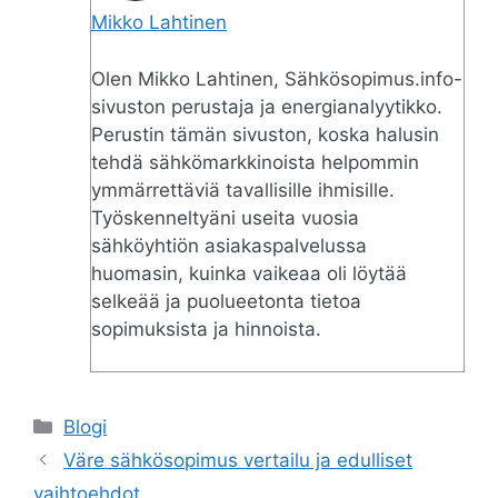
Mikko Lahtinen
Olen Mikko Lahtinen, Sähkösopimus.info-
sivuston perustaja ja energianalyytikko.
Perustin tämän sivuston, koska halusin
tehdä sähkömarkkinoista helpommin
ymmärrettäviä tavallisille ihmisille.
Työskenneltyäni useita vuosia
sähköyhtiön asiakaspalvelussa
huomasin, kuinka vaikeaa oli löytää
selkeää ja puolueetonta tietoa
sopimuksista ja hinnoista.
Categories
Blogi
Väre sähkösopimus vertailu ja edulliset
vaihtoehdot