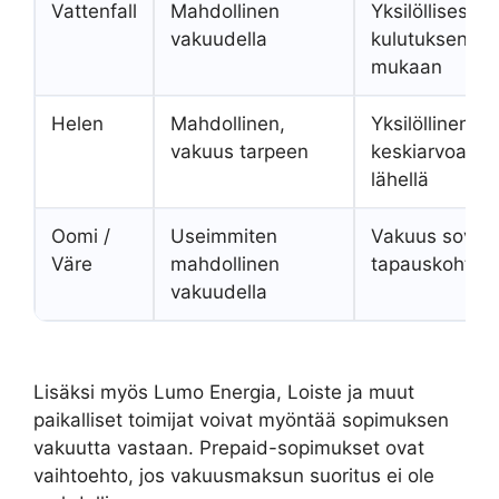
Vattenfall
Mahdollinen
Yksilöllisesti,
vakuudella
kulutuksen
mukaan
Helen
Mahdollinen,
Yksilöllinen, a
vakuus tarpeen
keskiarvoa
lähellä
Oomi /
Useimmiten
Vakuus sovita
Väre
mahdollinen
tapauskohtais
vakuudella
Lisäksi myös Lumo Energia, Loiste ja muut
paikalliset toimijat voivat myöntää sopimuksen
vakuutta vastaan. Prepaid-sopimukset ovat
vaihtoehto, jos vakuusmaksun suoritus ei ole