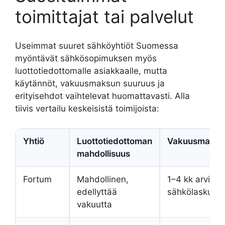
toimittajat tai palvelut
Useimmat suuret sähköyhtiöt Suomessa
myöntävät sähkösopimuksen myös
luottotiedottomalle asiakkaalle, mutta
käytännöt, vakuusmaksun suuruus ja
erityisehdot vaihtelevat huomattavasti. Alla
tiivis vertailu keskeisistä toimijoista:
Yhtiö
Luottotiedottoman
Vakuusmaksu
mahdollisuus
Fortum
Mahdollinen,
1–4 kk arvioitu
edellyttää
sähkölasku
vakuutta