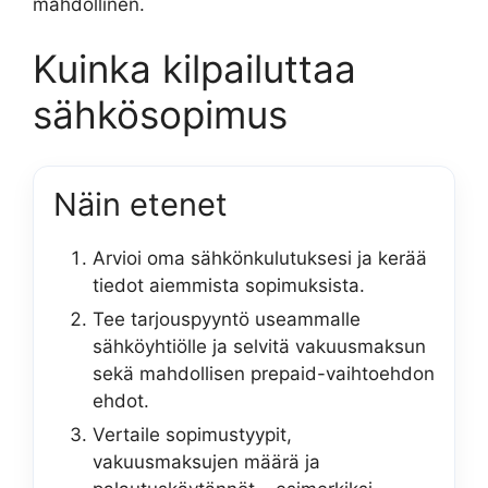
mahdollinen.
Kuinka kilpailuttaa
sähkösopimus
Näin etenet
Arvioi oma sähkönkulutuksesi ja kerää
tiedot aiemmista sopimuksista.
Tee tarjouspyyntö useammalle
sähköyhtiölle ja selvitä vakuusmaksun
sekä mahdollisen prepaid-vaihtoehdon
ehdot.
Vertaile sopimustyypit,
vakuusmaksujen määrä ja