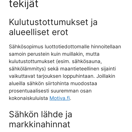
tekijät
Kulutustottumukset ja
alueelliset erot
Sähkösopimus luottotiedottomalle hinnoitellaan
samoin perustein kuin muillakin, mutta
kulutustottumukset (esim. sähkösauna,
sähkölämmitys) sekä maantieteellinen sijainti
vaikuttavat tarjouksen loppuhintaan. Joillakin
alueilla sähkön siirtohinta muodostaa
prosentuaalisesti suuremman osan
kokonaiskuluista
Motiva.fi
.
Sähkön lähde ja
markkinahinnat