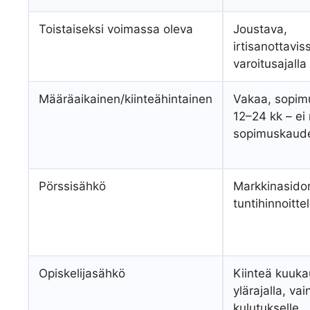
Toistaiseksi voimassa oleva
Joustava,
irtisanottavis
varoitusajalla
Määräaikainen/kiinteähintainen
Vakaa, sopim
12–24 kk – ei
sopimuskaude
Pörssisähkö
Markkinasido
tuntihinnoitte
Opiskelijasähkö
Kiinteä kuuka
ylärajalla, vain
kulutukselle