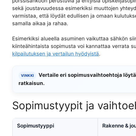
pörssisähköön perustuvia ja erityisiä opiskelijaso
sekä joustavuudessa esimerkiksi muuttojen yhteyd
varmistaa, että löydät edullisen ja omaan kulutuks
samalla aikaa ja rahaa.
Esimerkiksi alueella asuminen vaikuttaa sähkön siir
kiinteähintaista sopimusta voi kannattaa verrata 
kilpailutuksen ja vertailun hyödyistä
.
Vertaile eri sopimusvaihtoehtoja löytä
VINKKI
ratkaisun.
Sopimustyypit ja vaihto
Sopimustyyppi
Rakenne & jo