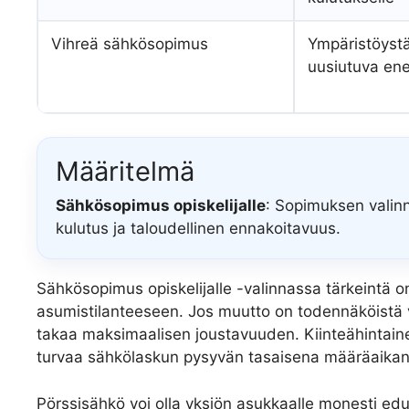
Vihreä sähkösopimus
Ympäristöystä
uusiutuva ene
Määritelmä
Sähkösopimus opiskelijalle
: Sopimuksen valin
kulutus ja taloudellinen ennakoitavuus.
Sähkösopimus opiskelijalle -valinnassa tärkeintä 
asumistilanteeseen. Jos muutto on todennäköistä 
takaa maksimaalisen joustavuuden. Kiinteähintaine
turvaa sähkölaskun pysyvän tasaisena määräaikan
Pörssisähkö voi olla yksiön asukkaalle monesti edull