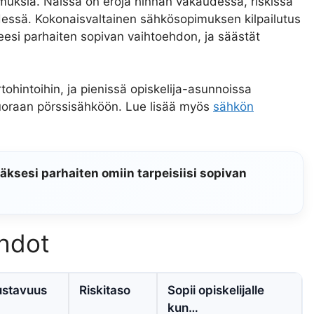
pimuksia. Näissä on eroja hinnan vakaudessa, riskissä
essä. Kokonaisvaltainen sähkösopimuksen kilpailutus
eesi parhaiten sopivan vaihtoehdon, ja säästät
tohintoihin, ja pienissä opiskelija-asunnoissa
suoraan pörssisähköön. Lue lisää myös
sähkön
äksesi parhaiten omiin tarpeisiisi sopivan
ehdot
ustavuus
Riskitaso
Sopii opiskelijalle
kun…