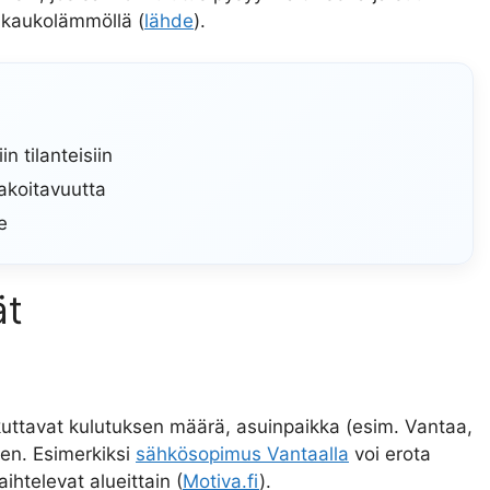
 kaukolämmöllä (
lähde
).
n tilanteisiin
nakoitavuutta
e
ät
uttavat kulutuksen määrä, asuinpaikka (esim. Vantaa,
en. Esimerkiksi
sähkösopimus Vantaalla
voi erota
ihtelevat alueittain (
Motiva.fi
).