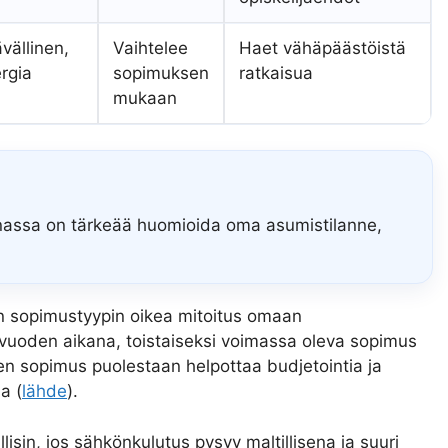
vällinen,
Vaihtelee
Haet vähäpäästöistä
rgia
sopimuksen
ratkaisua
mukaan
nassa on tärkeää huomioida oma asumistilanne,
on sopimustyypin oikea mitoitus omaan
vuoden aikana, toistaiseksi voimassa oleva sopimus
n sopimus puolestaan helpottaa budjetointia ja
a (
lähde
).
isin, jos sähkönkulutus pysyy maltillisena ja suuri