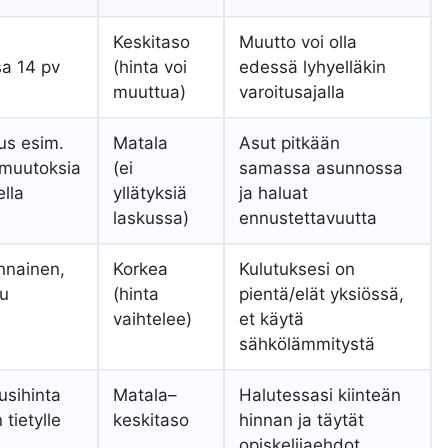
Keskitaso
Muutto voi olla
sa 14 pv
(hinta voi
edessä lyhyelläkin
muuttua)
varoitusajalla
us esim.
Matala
Asut pitkään
 muutoksia
(ei
samassa asunnossa
lla
yllätyksiä
ja haluat
laskussa)
ennustettavuutta
nnainen,
Korkea
Kulutuksesi on
lu
(hinta
pientä/elät yksiössä,
vaihtelee)
et käytä
sähkölämmitystä
usihinta
Matala–
Halutessasi kiinteän
 tietylle
keskitaso
hinnan ja täytät
opiskelijaehdot