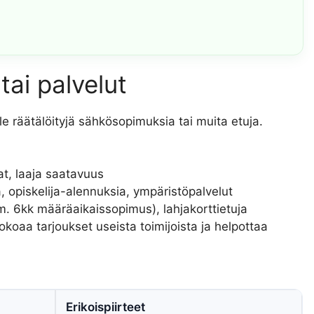
tai palvelut
le räätälöityjä sähkösopimuksia tai muita etuja.
at, laaja saatavuus
a, opiskelija-alennuksia, ympäristöpalvelut
sim. 6kk määräaikaissopimus), lahjakorttietuja
okoaa tarjoukset useista toimijoista ja helpottaa
Erikoispiirteet