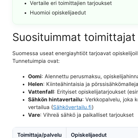
Vertaile eri toimittajien tarjoukset
Huomioi opiskelijaedut
Suosituimmat toimittajat 
Suomessa useat energiayhtiöt tarjoavat opiskelijoil
Tunnetuimpia ovat:
Oomi
: Alennettu perusmaksu, opiskelijahinn
Helen
: Kiinteähintaisia ja pörssisähkömallej
Vattenfall
: Erityiset opiskelijatarjoukset (e
Sähkön hintavertailu
: Verkkopalvelu, joka k
vertailua (
Sähkövertailu.fi
)
Vare
: Vihreä sähkö ja paikalliset tarjoukset
Toimittaja/palvelu
Opiskelijaedut