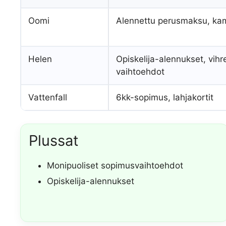
Oomi
Alennettu perusmaksu, ka
Helen
Opiskelija-alennukset, vihr
vaihtoehdot
Vattenfall
6kk-sopimus, lahjakortit
Plussat
Monipuoliset sopimusvaihtoehdot
Opiskelija-alennukset