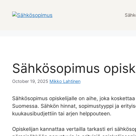
Skip
to
Sähk
content
Sähkösopimus opiskeli
October 19, 2025
Mikko Lahtinen
Sähkösopimus opiskelijalle on aihe, joka koskettaa 
Suomessa. Sähkön hinnat, sopimustyyppi ja erityise
kuukausibudjettiin tai arjen helppouteen.
Opiskelijan kannattaa vertailla tarkasti eri sähkös