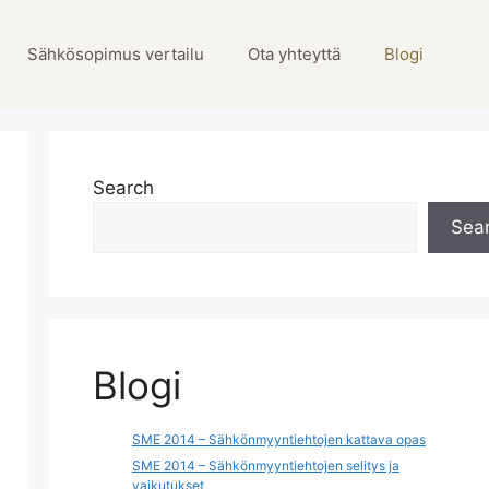
Sähkösopimus vertailu
Ota yhteyttä
Blogi
Search
Sea
Blogi
SME 2014 – Sähkönmyyntiehtojen kattava opas
SME 2014 – Sähkönmyyntiehtojen selitys ja
vaikutukset