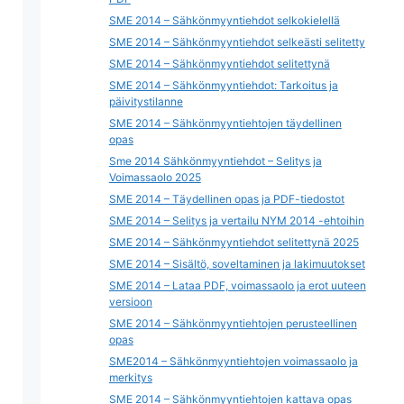
SME 2014 – Sähkönmyyntiehdot selkokielellä
SME 2014 – Sähkönmyyntiehdot selkeästi selitetty
SME 2014 – Sähkönmyyntiehdot selitettynä
SME 2014 – Sähkönmyyntiehdot: Tarkoitus ja
päivitystilanne
SME 2014 – Sähkönmyyntiehtojen täydellinen
opas
Sme 2014 Sähkönmyyntiehdot – Selitys ja
Voimassaolo 2025
SME 2014 – Täydellinen opas ja PDF-tiedostot
SME 2014 – Selitys ja vertailu NYM 2014 -ehtoihin
SME 2014 – Sähkönmyyntiehdot selitettynä 2025
SME 2014 – Sisältö, soveltaminen ja lakimuutokset
SME 2014 – Lataa PDF, voimassaolo ja erot uuteen
versioon
SME 2014 – Sähkönmyyntiehtojen perusteellinen
opas
SME2014 – Sähkönmyyntiehtojen voimassaolo ja
merkitys
SME 2014 – Sähkönmyyntiehtojen kattava opas