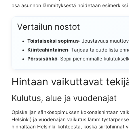
osa asunnon lämmityksestä hoidetaan esimerkiksi
Vertailun nostot
Toistaiseksi sopimus
: Joustavuus muuttovii
Kiinteähintainen
: Tarjoaa taloudellista en
Pörssisähkö
: Sopii pienemmälle kulutuksell
Hintaan vaikuttavat tekij
Kulutus, alue ja vuodenajat
Opiskelijan sähkösopimuksen kokonaishintaan vaik
Helsinki) ja vuodenajan vaikutus lämmitystarpeese
hinnaltaan Helsinki-kohteesta, koska siirtohinnat va