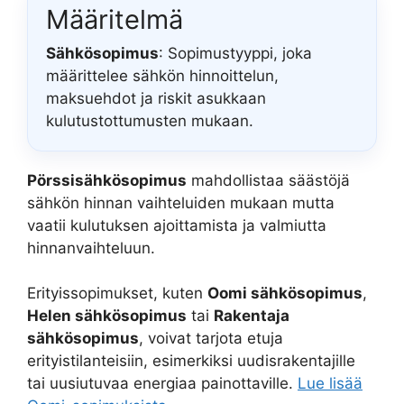
Määritelmä
Sähkösopimus
: Sopimustyyppi, joka
määrittelee sähkön hinnoittelun,
maksuehdot ja riskit asukkaan
kulutustottumusten mukaan.
Pörssisähkösopimus
mahdollistaa säästöjä
sähkön hinnan vaihteluiden mukaan mutta
vaatii kulutuksen ajoittamista ja valmiutta
hinnanvaihteluun.
Erityissopimukset, kuten
Oomi sähkösopimus
,
Helen sähkösopimus
tai
Rakentaja
sähkösopimus
, voivat tarjota etuja
erityistilanteisiin, esimerkiksi uudisrakentajille
tai uusiutuvaa energiaa painottaville.
Lue lisää