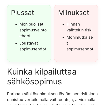
Plussat
Miinukset
Monipuoliset
Hinnan
sopimusvaihto
vaihtelun riski
ehdot
Monimutkaise
Joustavat
t
sopimusehdot
sopimusehdot
Kuinka kilpailuttaa
sähkösopimus
Parhaan sähkösopimuksen löytäminen rivitaloon
onnistuu vertailemalla vaihtoehtoja, arvioimalla