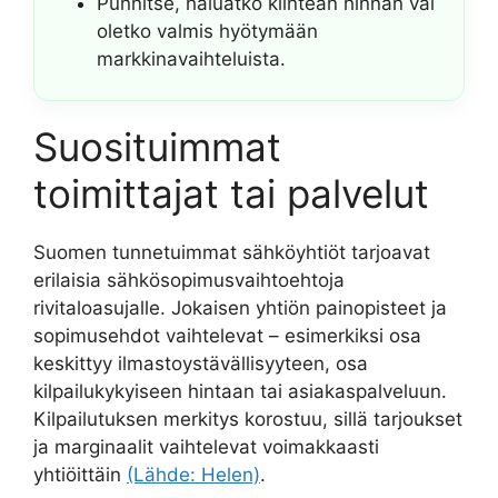
Punnitse, haluatko kiinteän hinnan vai
oletko valmis hyötymään
markkinavaihteluista.
Suosituimmat
toimittajat tai palvelut
Suomen tunnetuimmat sähköyhtiöt tarjoavat
erilaisia sähkösopimusvaihtoehtoja
rivitaloasujalle. Jokaisen yhtiön painopisteet ja
sopimusehdot vaihtelevat – esimerkiksi osa
keskittyy ilmastoystävällisyyteen, osa
kilpailukykyiseen hintaan tai asiakaspalveluun.
Kilpailutuksen merkitys korostuu, sillä tarjoukset
ja marginaalit vaihtelevat voimakkaasti
yhtiöittäin
(Lähde: Helen)
.