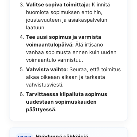
Valitse sopiva toimittaja:
Kiinnitä
huomiota sopimuksen ehtoihin,
joustavuuteen ja asiakaspalvelun
laatuun.
Tee uusi sopimus ja varmista
voimaantulopäivä:
Älä irtisano
vanhaa sopimusta ennen kuin uuden
voimaantulo varmistuu.
Vahvista vaihto:
Seuraa, että toimitus
alkaa oikeaan aikaan ja tarkasta
vahvistusviesti.
Tarvittaessa kilpailuta sopimus
uudestaan sopimuskauden
päättyessä.
Hyödynnä sähköisiä