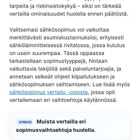
tarpeita ja riskinsietokykyä – siksi on tärkeää
vertailla ominaisuudet huolella ennen päätöstä.
Valitsemasi sähkösopimus voi vaikuttaa
merkittävästi asumiskustannuksiisi, erityisesti
sähkölämmitteisessä rivitalossa, jossa kulutus
on usein suurempaa. Tässä oppaassa
tarkastellaan sopimustyyppejä, hintaan
vaikuttavia tekijöitä sekä palveluntarjoajia, ja
annetaan selkeät ohjeet kilpailutukseen ja
sähkösopimuksen vaihtamiseen. Lue lisää myös
sähkösopimus vertailu -osiosta
, jossa opit
vertailemaan eri vaihtoehtoja käytännössä.
Muista vertailla eri
VINKKI
sopimusvaihtoehtoja huolella.