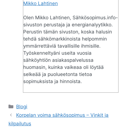
Mikko Lahtinen
Olen Mikko Lahtinen, Sähkösopimus.info-
sivuston perustaja ja energianalyytikko.
Perustin tämän sivuston, koska halusin
tehdä sähkömarkkinoista helpommin
ymmärrettäviä tavallisille ihmisille.
Työskenneltyäni useita vuosia
sähköyhtiön asiakaspalvelussa
huomasin, kuinka vaikeaa oli löytää
selkeää ja puolueetonta tietoa
sopimuksista ja hinnoista.
Categories
Blogi
Korpelan voima sähkösopimus – Vinkit ja
kilpailutus