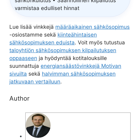
sähkönkulutus • Säännöllinen kilpailutus
varmistaa edulliset hinnat
Lue lisää vinkkejä
määräaikainen sähkösopimus
-osiostamme sekä
kiinteähintaisen
sähkösopimuksen eduista
. Voit myös tutustua
taloyhtiön sähkösopimuksen kilpailutuksen
oppaaseen
ja hyödyntää kotitalouksille
suunnattuja
energiansäästövinkkejä Motivan
sivuilta
sekä
halvimman sähkösopimuksen
jatkuvaan vertailuun
.
Author