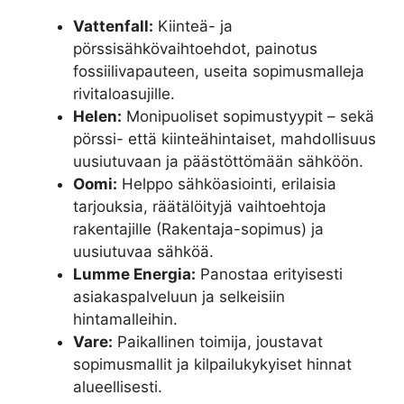
Vattenfall:
Kiinteä- ja
pörssisähkövaihtoehdot, painotus
fossiilivapauteen, useita sopimusmalleja
rivitaloasujille.
Helen:
Monipuoliset sopimustyypit – sekä
pörssi- että kiinteähintaiset, mahdollisuus
uusiutuvaan ja päästöttömään sähköön.
Oomi:
Helppo sähköasiointi, erilaisia
tarjouksia, räätälöityjä vaihtoehtoja
rakentajille (Rakentaja-sopimus) ja
uusiutuvaa sähköä.
Lumme Energia:
Panostaa erityisesti
asiakaspalveluun ja selkeisiin
hintamalleihin.
Vare:
Paikallinen toimija, joustavat
sopimusmallit ja kilpailukykyiset hinnat
alueellisesti.