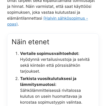
omat tarpeet sekä kilpailuttamalla toimitusajat
ja hinnat. Näin varmistat, että saat käyttöösi
sopimuksen, joka vastaa kulutustasi ja
elämäntilannettasi
(Halvin sähkösopimus -
opas)
.
Näin etenet
Vertaile sopimusvaihtoehdot:
Hyödynnä vertailusivustoja ja selvitä
sekä kiinteän että pörssisähkön
tarjoukset.
Tarkista vuosikulutuksesi ja
lämmitysmuotosi:
Sähkölämmitteisessä rivitalossa
kulutus on usein huomattavaa ja
korostaa sopimustyypin valintaa.