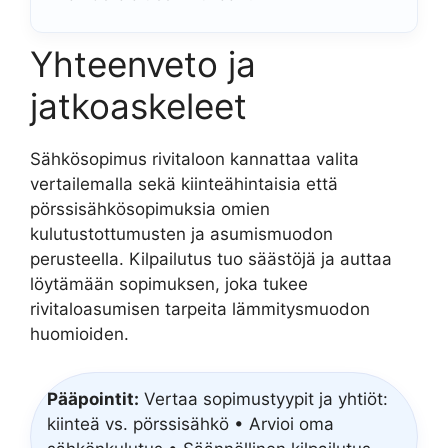
Yhteenveto ja
jatkoaskeleet
Sähkösopimus rivitaloon kannattaa valita
vertailemalla sekä kiinteähintaisia että
pörssisähkösopimuksia omien
kulutustottumusten ja asumismuodon
perusteella. Kilpailutus tuo säästöjä ja auttaa
löytämään sopimuksen, joka tukee
rivitaloasumisen tarpeita lämmitysmuodon
huomioiden.
Pääpointit:
Vertaa sopimustyypit ja yhtiöt:
kiinteä vs. pörssisähkö • Arvioi oma