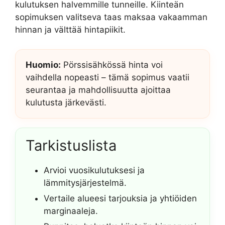
kulutuksen halvemmille tunneille. Kiinteän
sopimuksen valitseva taas maksaa vakaamman
hinnan ja välttää hintapiikit.
Huomio:
Pörssisähkössä hinta voi
vaihdella nopeasti – tämä sopimus vaatii
seurantaa ja mahdollisuutta ajoittaa
kulutusta järkevästi.
Tarkistuslista
Arvioi vuosikulutuksesi ja
lämmitysjärjestelmä.
Vertaile alueesi tarjouksia ja yhtiöiden
marginaaleja.