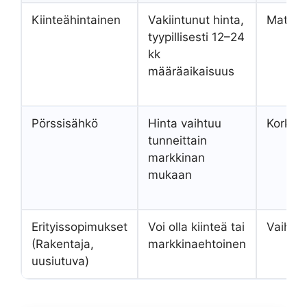
Kiinteähintainen
Vakiintunut hinta,
Matala
tyypillisesti 12–24
kk
määräaikaisuus
Pörssisähkö
Hinta vaihtuu
Korkea
tunneittain
markkinan
mukaan
Erityissopimukset
Voi olla kiinteä tai
Vaihtel
(Rakentaja,
markkinaehtoinen
uusiutuva)