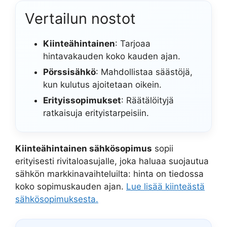
Vertailun nostot
Kiinteähintainen
: Tarjoaa
hintavakauden koko kauden ajan.
Pörssisähkö
: Mahdollistaa säästöjä,
kun kulutus ajoitetaan oikein.
Erityissopimukset
: Räätälöityjä
ratkaisuja erityistarpeisiin.
Kiinteähintainen sähkösopimus
sopii
erityisesti rivitaloasujalle, joka haluaa suojautua
sähkön markkinavaihteluilta: hinta on tiedossa
koko sopimuskauden ajan.
Lue lisää kiinteästä
sähkösopimuksesta.