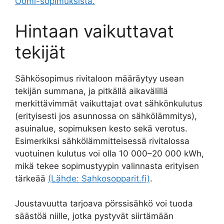
Oomi-sopimuksista.
Hintaan vaikuttavat
tekijät
Sähkösopimus rivitaloon määräytyy usean
tekijän summana, ja pitkällä aikavälillä
merkittävimmät vaikuttajat ovat sähkönkulutus
(erityisesti jos asunnossa on sähkölämmitys),
asuinalue, sopimuksen kesto sekä verotus.
Esimerkiksi sähkölämmitteisessä rivitalossa
vuotuinen kulutus voi olla 10 000–20 000 kWh,
mikä tekee sopimustyypin valinnasta erityisen
tärkeää
(Lähde: Sahkosopparit.fi)
.
Joustavuutta tarjoava pörssisähkö voi tuoda
säästöä niille, jotka pystyvät siirtämään