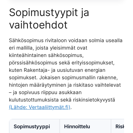
Sopimustyypit ja
vaihtoehdot
Sähkösopimus rivitaloon voidaan solmia usealla
eri mallilla, joista yleisimmät ovat
kiinteähintainen sähkösopimus,
pörssisähkösopimus sekä erityissopimukset,
kuten Rakentaja- ja uusiutuvan energian
sopimukset. Jokaisen sopimusmallin rakenne,
hintojen määräytyminen ja riskitaso vaihtelevat
– ja sopivuus riippuu asukkaan
kulutustottumuksista sekä riskinsietokyvystä
(Lähde: Vertaaliittymät.fi)
.
Sopimustyyppi
Hinnoittelu
Riskita