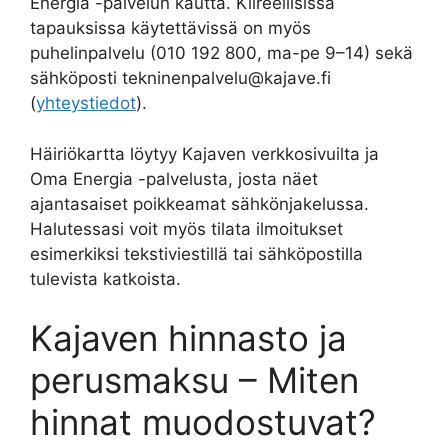
Energia -palvelun kautta. Kiireellisissä
tapauksissa käytettävissä on myös
puhelinpalvelu (010 192 800, ma-pe 9–14) sekä
sähköposti tekninenpalvelu@kajave.fi
(
yhteystiedot
).
Häiriökartta löytyy Kajaven verkkosivuilta ja
Oma Energia -palvelusta, josta näet
ajantasaiset poikkeamat sähkönjakelussa.
Halutessasi voit myös tilata ilmoitukset
esimerkiksi tekstiviestillä tai sähköpostilla
tulevista katkoista.
Kajaven hinnasto ja
perusmaksu – Miten
hinnat muodostuvat?