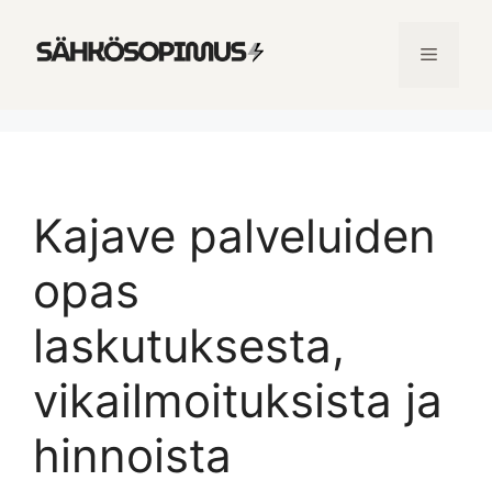
Skip
to
Menu
content
Kajave palveluiden
opas
laskutuksesta,
vikailmoituksista ja
hinnoista