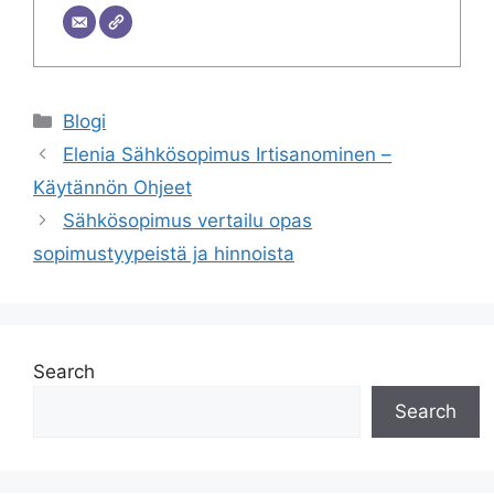
Categories
Blogi
Elenia Sähkösopimus Irtisanominen –
Käytännön Ohjeet
Sähkösopimus vertailu opas
sopimustyypeistä ja hinnoista
Search
Search