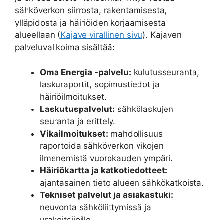
sähköverkon siirrosta, rakentamisesta,
ylläpidosta ja häiriöiden korjaamisesta
alueellaan (
Kajave virallinen sivu
). Kajaven
palveluvalikoima sisältää:
Oma Energia -palvelu:
kulutusseuranta,
laskuraportit, sopimustiedot ja
häiriöilmoitukset.
Laskutuspalvelut:
sähkölaskujen
seuranta ja erittely.
Vikailmoitukset:
mahdollisuus
raportoida sähköverkon vikojen
ilmenemistä vuorokauden ympäri.
Häiriökartta ja katkotiedotteet:
ajantasainen tieto alueen sähkökatkoista.
Tekniset palvelut ja asiakastuki:
neuvonta sähköliittymissä ja
urakoitsijoille.