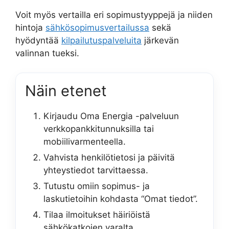
Voit myös vertailla eri sopimustyyppejä ja niiden
hintoja
sähkösopimusvertailussa
sekä
hyödyntää
kilpailutuspalveluita
järkevän
valinnan tueksi.
Näin etenet
Kirjaudu Oma Energia -palveluun
verkkopankkitunnuksilla tai
mobiilivarmenteella.
Vahvista henkilötietosi ja päivitä
yhteystiedot tarvittaessa.
Tutustu omiin sopimus- ja
laskutietoihin kohdasta “Omat tiedot”.
Tilaa ilmoitukset häiriöistä
sähkökatkojen varalta.