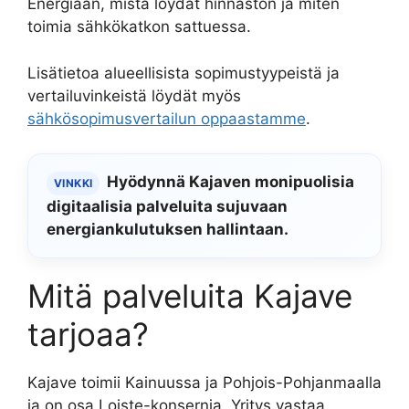
Energiaan, mistä löydät hinnaston ja miten
toimia sähkökatkon sattuessa.
Lisätietoa alueellisista sopimustyypeistä ja
vertailuvinkeistä löydät myös
sähkösopimusvertailun oppaastamme
.
Hyödynnä Kajaven monipuolisia
VINKKI
digitaalisia palveluita sujuvaan
energiankulutuksen hallintaan.
Mitä palveluita Kajave
tarjoaa?
Kajave toimii Kainuussa ja Pohjois-Pohjanmaalla
ja on osa Loiste-konsernia. Yritys vastaa