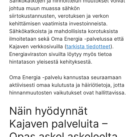
Sähkökatkojen ja hinnoittelun muutokset voivat
johtua muun muassa sähkön
siirtokustannusten, verotuksen ja verkon
kehittämisen vaatimista investoinneista.
Sähkökatkoista ja mahdollisista korotuksista
ilmoitetaan sekä Oma Energia -palvelussa että
Kajaven verkkosivuilla (
tarkista tiedotteet
).
Energiaviraston sivuilta löytyy myös tietoa
hintatason yleisestä kehityksestä.
Oma Energia -palvelu kannustaa seuraamaan
aktiivisesti omaa kulutusta ja häiriötietoja, jotta
hinnanmuutosten vaikutukset ovat hallittavissa.
Näin hyödynnät
Kajaven palveluita –
Opas askel askeleelta