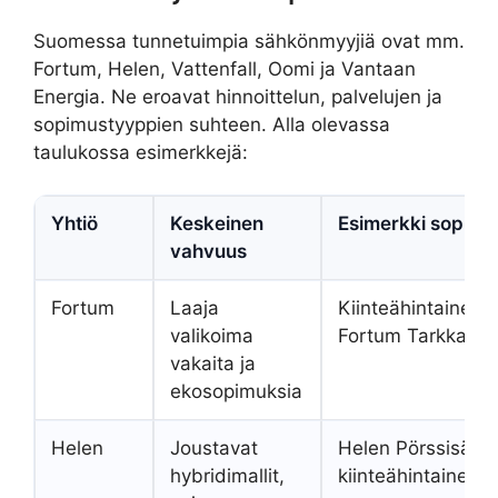
Suomessa tunnetuimpia sähkönmyyjiä ovat mm.
Fortum, Helen, Vattenfall, Oomi ja Vantaan
Energia. Ne eroavat hinnoittelun, palvelujen ja
sopimustyyppien suhteen. Alla olevassa
taulukossa esimerkkejä:
Yhtiö
Keskeinen
Esimerkki sopimu
vahvuus
Fortum
Laaja
Kiinteähintainen,
valikoima
Fortum Tarkka
vakaita ja
ekosopimuksia
Helen
Joustavat
Helen Pörssisähk
hybridimallit,
kiinteähintainen