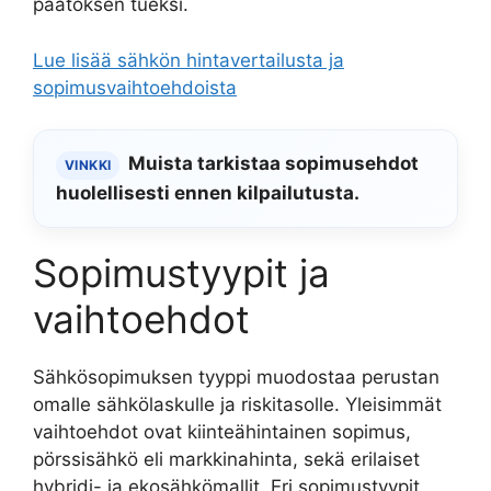
päätöksen tueksi.
Lue lisää sähkön hintavertailusta ja
sopimusvaihtoehdoista
Muista tarkistaa sopimusehdot
VINKKI
huolellisesti ennen kilpailutusta.
Sopimustyypit ja
vaihtoehdot
Sähkösopimuksen tyyppi muodostaa perustan
omalle sähkölaskulle ja riskitasolle. Yleisimmät
vaihtoehdot ovat kiinteähintainen sopimus,
pörssisähkö eli markkinahinta, sekä erilaiset
hybridi- ja ekosähkömallit. Eri sopimustyypit