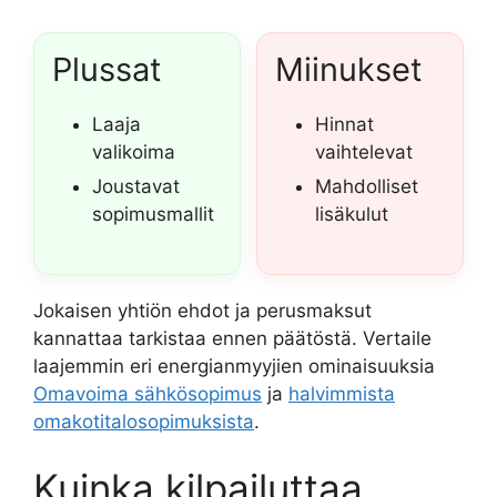
Plussat
Miinukset
Laaja
Hinnat
valikoima
vaihtelevat
Joustavat
Mahdolliset
sopimusmallit
lisäkulut
Jokaisen yhtiön ehdot ja perusmaksut
kannattaa tarkistaa ennen päätöstä. Vertaile
laajemmin eri energianmyyjien ominaisuuksia
Omavoima sähkösopimus
ja
halvimmista
omakotitalosopimuksista
.
Kuinka kilpailuttaa