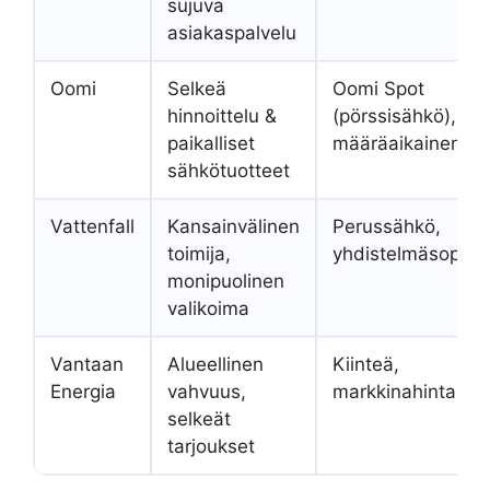
sujuva
asiakaspalvelu
Oomi
Selkeä
Oomi Spot
hinnoittelu &
(pörssisähkö),
paikalliset
määräaikainen
sähkötuotteet
Vattenfall
Kansainvälinen
Perussähkö,
toimija,
yhdistelmäsopim
monipuolinen
valikoima
Vantaan
Alueellinen
Kiinteä,
Energia
vahvuus,
markkinahinta
selkeät
tarjoukset