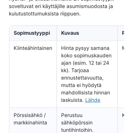
soveltuvat eri käyttäjille asumismuodosta ja
kulutustottumuksista riippuen.
Sopimustyyppi
Kuvaus
Risk
Kiinteähintainen
Hinta pysyy samana
Mata
koko sopimuskauden
ajan (esim. 12 tai 24
kk). Tarjoaa
ennustettavuutta,
mutta ei hyödytä
mahdollisista hinnan
laskuista.
Lähde
Pörssisähkö /
Perustuu
Kork
markkinahinta
sähköpörssin
tuntihintoihin.