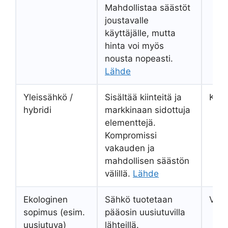
Mahdollistaa säästöt
joustavalle
käyttäjälle, mutta
hinta voi myös
nousta nopeasti.
Lähde
Yleissähkö /
Sisältää kiinteitä ja
Kesk
hybridi
markkinaan sidottuja
elementtejä.
Kompromissi
vakauden ja
mahdollisen säästön
välillä.
Lähde
Ekologinen
Sähkö tuotetaan
Vaih
sopimus (esim.
pääosin uusiutuvilla
uusiutuva)
lähteillä.