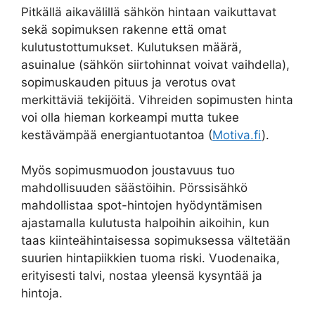
Pitkällä aikavälillä sähkön hintaan vaikuttavat
sekä sopimuksen rakenne että omat
kulutustottumukset. Kulutuksen määrä,
asuinalue (sähkön siirtohinnat voivat vaihdella),
sopimuskauden pituus ja verotus ovat
merkittäviä tekijöitä. Vihreiden sopimusten hinta
voi olla hieman korkeampi mutta tukee
kestävämpää energiantuotantoa (
Motiva.fi
).
Myös sopimusmuodon joustavuus tuo
mahdollisuuden säästöihin. Pörssisähkö
mahdollistaa spot-hintojen hyödyntämisen
ajastamalla kulutusta halpoihin aikoihin, kun
taas kiinteähintaisessa sopimuksessa vältetään
suurien hintapiikkien tuoma riski. Vuodenaika,
erityisesti talvi, nostaa yleensä kysyntää ja
hintoja.