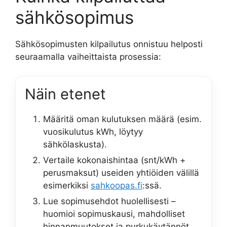
sähkösopimus
Sähkösopimusten kilpailutus onnistuu helposti
seuraamalla vaiheittaista prosessia:
Näin etenet
Määritä oman kulutuksen määrä (esim.
vuosikulutus kWh, löytyy
sähkölaskusta).
Vertaile kokonaishintaa (snt/kWh +
perusmaksut) useiden yhtiöiden välillä
esimerkiksi
sahkoopas.fi
:ssä.
Lue sopimusehdot huolellisesti –
huomioi sopimuskausi, mahdolliset
hinnanmuutokset ja purkukäytännöt