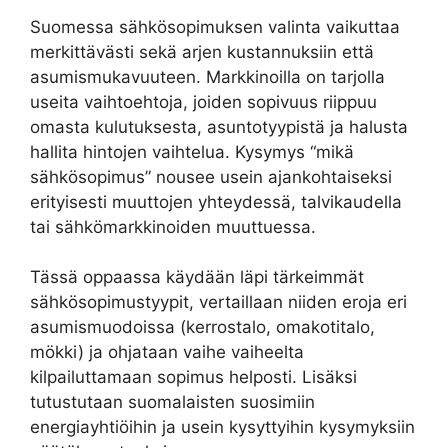
Suomessa sähkösopimuksen valinta vaikuttaa
merkittävästi sekä arjen kustannuksiin että
asumismukavuuteen. Markkinoilla on tarjolla
useita vaihtoehtoja, joiden sopivuus riippuu
omasta kulutuksesta, asuntotyypistä ja halusta
hallita hintojen vaihtelua. Kysymys “mikä
sähkösopimus” nousee usein ajankohtaiseksi
erityisesti muuttojen yhteydessä, talvikaudella
tai sähkömarkkinoiden muuttuessa.
Tässä oppaassa käydään läpi tärkeimmät
sähkösopimustyypit, vertaillaan niiden eroja eri
asumismuodoissa (kerrostalo, omakotitalo,
mökki) ja ohjataan vaihe vaiheelta
kilpailuttamaan sopimus helposti. Lisäksi
tutustutaan suomalaisten suosimiin
energiayhtiöihin ja usein kysyttyihin kysymyksiin