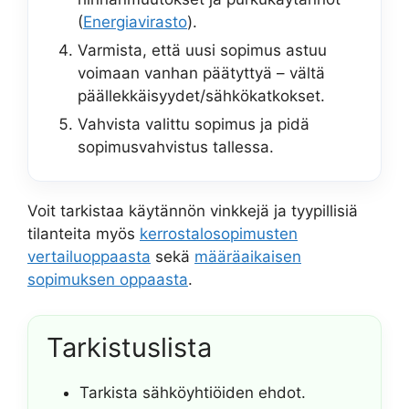
(
Energiavirasto
).
Varmista, että uusi sopimus astuu
voimaan vanhan päätyttyä – vältä
päällekkäisyydet/sähkökatkokset.
Vahvista valittu sopimus ja pidä
sopimusvahvistus tallessa.
Voit tarkistaa käytännön vinkkejä ja tyypillisiä
tilanteita myös
kerrostalosopimusten
vertailuoppaasta
sekä
määräaikaisen
sopimuksen oppaasta
.
Tarkistuslista
Tarkista sähköyhtiöiden ehdot.