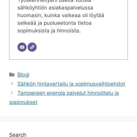
Työskenneltyäni useita vuosia
sähköyhtiön asiakaspalvelussa
huomasin, kuinka vaikeaa oli löytää
selkeää ja puolueetonta tietoa
sopimuksista ja hinnoista.
Categories
Blogi
Sähkön hintavertailu ja sopimusvaihtoehdot
Tampereen energia palvelut hinnoittelu ja
sopimukset
Search