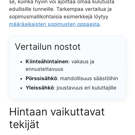
se, kuinka hyvin voi ajoittaa omaa kulutusta
edullisille tunneille. Tarkempaa vertailua ja
sopimusmallikohtaisia esimerkkejä löytyy
määräaikaisten sopimusten oppaasta
.
Vertailun nostot
Kiinteähintainen
: vakaus ja
ennustettavuus
Pörssisähkö
: mahdollisuus säästöihin
Yleissähkö
: joustavuus eri kuluttajille
Hintaan vaikuttavat
tekijät