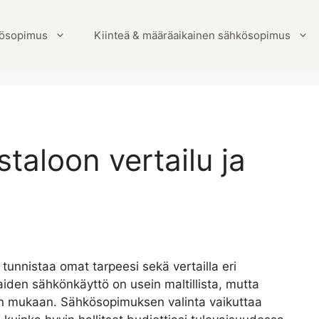
ösopimus
Kiinteä & määräaikainen sähkösopimus
aloon vertailu ja
tunnistaa omat tarpeesi sekä vertailla eri
aiden sähkönkäyttö on usein maltillista, mutta
pin mukaan. Sähkösopimuksen valinta vaikuttaa