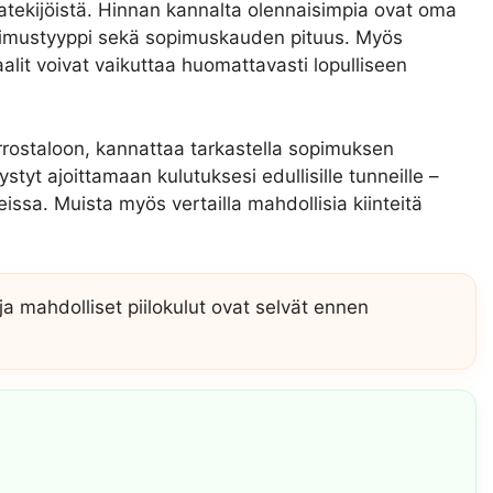
ekijöistä. Hinnan kannalta olennaisimpia ovat oma
sopimustyyppi sekä sopimuskauden pituus. Myös
lit voivat vaikuttaa huomattavasti lopulliseen
rostaloon, kannattaa tarkastella sopimuksen
styt ajoittamaan kulutuksesi edullisille tunneille –
issa. Muista myös vertailla mahdollisia kiinteitä
a mahdolliset piilokulut ovat selvät ennen