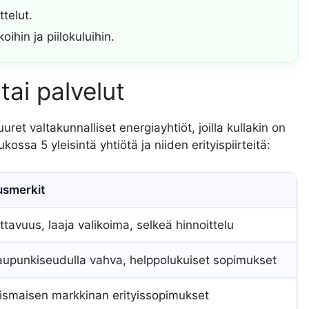
ttelut.
ihin ja piilokuluihin.
tai palvelut
ret valtakunnalliset energiayhtiöt, joilla kullakin on
ossa 5 yleisintä yhtiötä ja niiden erityispiirteitä:
usmerkit
ttavuus, laaja valikoima, selkeä hinnoittelu
upunkiseudulla vahva, helppolukuiset sopimukset
ismaisen markkinan erityissopimukset