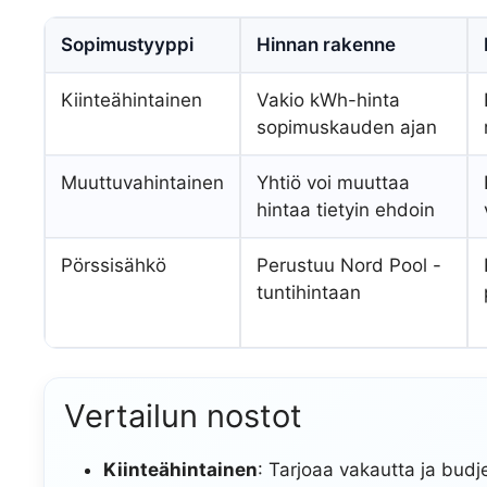
Sopimustyyppi
Hinnan rakenne
Kiinteähintainen
Vakio kWh-hinta
sopimuskauden ajan
Muuttuvahintainen
Yhtiö voi muuttaa
hintaa tietyin ehdoin
Pörssisähkö
Perustuu Nord Pool -
tuntihintaan
Vertailun nostot
Kiinteähintainen
: Tarjoaa vakautta ja budje