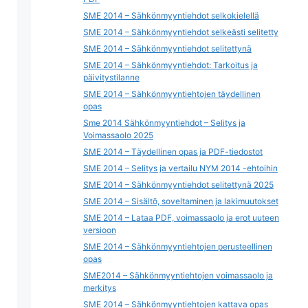
SME 2014 – Sähkönmyyntiehdot selkokielellä
SME 2014 – Sähkönmyyntiehdot selkeästi selitetty
SME 2014 – Sähkönmyyntiehdot selitettynä
SME 2014 – Sähkönmyyntiehdot: Tarkoitus ja
päivitystilanne
SME 2014 – Sähkönmyyntiehtojen täydellinen
opas
Sme 2014 Sähkönmyyntiehdot – Selitys ja
Voimassaolo 2025
SME 2014 – Täydellinen opas ja PDF-tiedostot
SME 2014 – Selitys ja vertailu NYM 2014 -ehtoihin
SME 2014 – Sähkönmyyntiehdot selitettynä 2025
SME 2014 – Sisältö, soveltaminen ja lakimuutokset
SME 2014 – Lataa PDF, voimassaolo ja erot uuteen
versioon
SME 2014 – Sähkönmyyntiehtojen perusteellinen
opas
SME2014 – Sähkönmyyntiehtojen voimassaolo ja
merkitys
SME 2014 – Sähkönmyyntiehtojen kattava opas