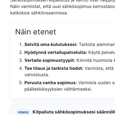
Näin varmistat, että uusi sähkösopimus kerrostaloo
katkoksia sähkönsaannissa.
Näin etenet
Selvitä oma kulutuksesi:
Tarkista aiemman
Hyödynnä vertailupalveluita:
Käytä palvelu
Vertaile sopimustyypit:
Kiinnitä huomiota 
Tee tilaus ja tarkista tiedot:
Varmista, että
vahvistusta.
Peruuta vanha sopimus:
Varmista uuden so
päällekkäisyyksien välttämiseksi.
Kilpailuta sähkösopimuksesi säännöl
VINKKI