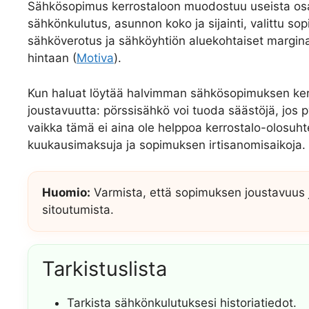
Sähkösopimus kerrostaloon muodostuu useista osat
sähkönkulutus, asunnon koko ja sijainti, valittu 
sähköverotus ja sähköyhtiön aluekohtaiset marginaa
hintaan (
Motiva
).
Kun haluat löytää halvimman sähkösopimuksen ker
joustavuutta: pörssisähkö voi tuoda säästöjä, jos py
vaikka tämä ei aina ole helppoa kerrostalo-olosuhte
kuukausimaksuja ja sopimuksen irtisanomisaikoja.
Huomio:
Varmista, että sopimuksen joustavuus j
sitoutumista.
Tarkistuslista
Tarkista sähkönkulutuksesi historiatiedot.