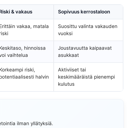
Riski & vakaus
Sopivuus kerrostaloon
Erittäin vakaa, matala
Suosittu valinta vakauden
riski
vuoksi
Keskitaso, hinnoissa
Joustavuutta kaipaavat
voi vaihtelua
asukkaat
Korkeampi riski,
Aktiviiset tai
potentiaalisesti halvin
keskimääräistä pienempi
kulutus
tointia ilman yllätyksiä.