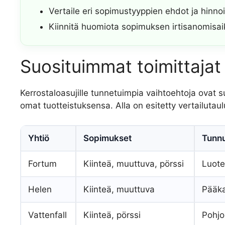
Vertaile eri sopimustyyppien ehdot ja hinnoi
Kiinnitä huomiota sopimuksen irtisanomisaiko
Suosituimmat toimittajat 
Kerrostaloasujille tunnetuimpia vaihtoehtoja ovat suu
omat tuotteistuksensa. Alla on esitetty vertailutauluk
Yhtiö
Sopimukset
Tunn
Fortum
Kiinteä, muuttuva, pörssi
Luote
Helen
Kiinteä, muuttuva
Pääka
Vattenfall
Kiinteä, pörssi
Pohjo