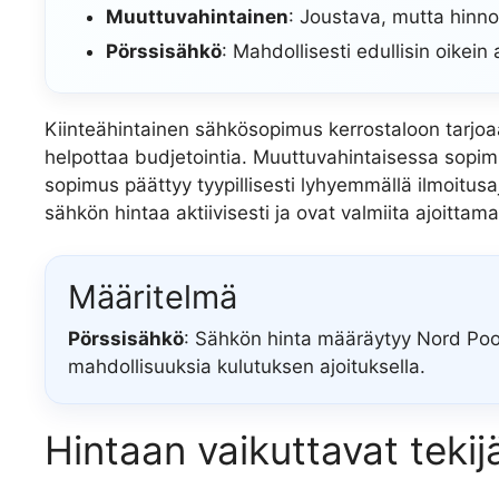
Muuttuvahintainen
: Joustava, mutta hinnoi
Pörssisähkö
: Mahdollisesti edullisin oikein 
Kiinteähintainen sähkösopimus kerrostaloon tarjoaa 
helpottaa budjetointia. Muuttuvahintaisessa sopimu
sopimus päättyy tyypillisesti lyhyemmällä ilmoitusaja
sähkön hintaa aktiivisesti ja ovat valmiita ajoittama
Määritelmä
Pörssisähkö
: Sähkön hinta määräytyy Nord Pool
mahdollisuuksia kulutuksen ajoituksella.
Hintaan vaikuttavat tekij