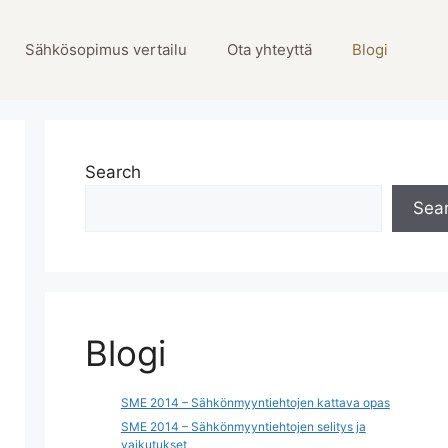
Sähkösopimus vertailu
Ota yhteyttä
Blogi
Search
Sea
Blogi
SME 2014 – Sähkönmyyntiehtojen kattava opas
SME 2014 – Sähkönmyyntiehtojen selitys ja
vaikutukset