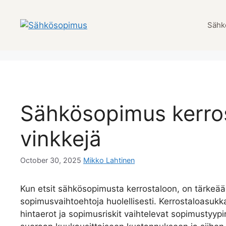
Skip
to
Sähk
content
Sähkösopimus kerrost
vinkkejä
October 30, 2025
Mikko Lahtinen
Kun etsit sähkösopimusta kerrostaloon, on tärkeää 
sopimusvaihtoehtoja huolellisesti. Kerrostaloasukk
hintaerot ja sopimusriskit vaihtelevat sopimustyy