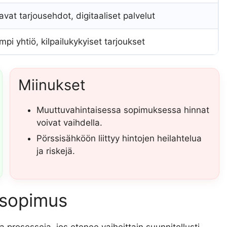
avat tarjousehdot, digitaaliset palvelut
pi yhtiö, kilpailukykyiset tarjoukset
Miinukset
Muuttuvahintaisessa sopimuksessa hinnat
voivat vaihdella.
Pörssisähköön liittyy hintojen heilahtelua
ja riskejä.
ösopimus
 prosesseja, jos etenee vaiheittain suunnitellusti.