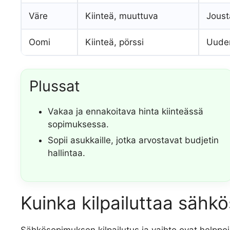
Väre
Kiinteä, muuttuva
Joust
Oomi
Kiinteä, pörssi
Uudem
Plussat
Vakaa ja ennakoitava hinta kiinteässä
sopimuksessa.
Sopii asukkaille, jotka arvostavat budjetin
hallintaa.
Kuinka kilpailuttaa sähk
Sähkösopimuksen kilpailutus ja vaihto ovat helppoja