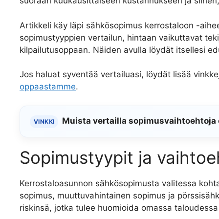
suoraan kuukausittaiseen kustannukseen ja siihen, 
Artikkeli käy läpi sähkösopimus kerrostaloon -aihe
sopimustyyppien vertailun, hintaan vaikuttavat teki
kilpailutusoppaan. Näiden avulla löydät itsellesi e
Jos haluat syventää vertailuasi, löydät lisää vinkke
oppaastamme
.
Muista vertailla sopimusvaihtoehtoja
VINKKI
Sopimustyypit ja vaihto
Kerrostaloasunnon sähkösopimusta valitessa kohta
sopimus, muuttuvahintainen sopimus ja pörssisähk
riskinsä, jotka tulee huomioida omassa taloudessa 