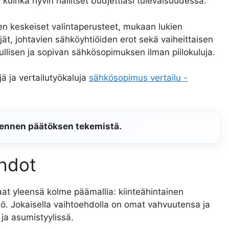
kuinka hyvin hallitset budjettiasi tulevaisuudessa.
en keskeiset valintaperusteet, mukaan lukien
jät, johtavien sähköyhtiöiden erot sekä vaiheittaisen
dullisen ja sopivan sähkösopimuksen ilman piilokuluja.
jä ja vertailutyökaluja
sähkösopimus vertailu -
 ennen päätöksen tekemistä.
ehdot
at yleensä kolme päämallia: kiinteähintainen
ö. Jokaisella vaihtoehdolla on omat vahvuutensa ja
ja asumistyylissä.