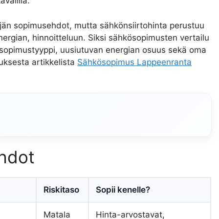
avälillä.
yyjän sopimusehdot, mutta sähkönsiirtohinta perustuu
nergian, hinnoitteluun. Siksi sähkösopimusten vertailu
 sopimustyyppi, uusiutuvan energian osuus sekä oma
tuksesta artikkelista
Sähkösopimus Lappeenranta
ehdot
Riskitaso
Sopii kenelle?
Matala
Hinta-arvostavat,