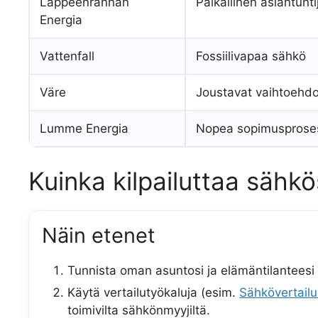
Lappeenrannan
Paikallinen asiantunti
Energia
Vattenfall
Fossiilivapaa sähkö
Väre
Joustavat vaihtoehdo
Lumme Energia
Nopea sopimusprose
Kuinka kilpailuttaa sähk
Näin etenet
Tunnista oman asuntosi ja elämäntilanteesi
Käytä vertailutyökaluja (esim.
Sähkövertailu.
toimivilta sähkönmyyjiltä.