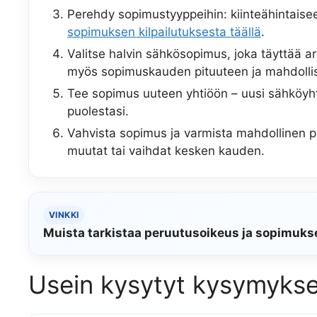
Perehdy sopimustyyppeihin: kiinteähintaisee
sopimuksen kilpailutuksesta täällä
.
Valitse halvin sähkösopimus, joka täyttää ar
myös sopimuskauden pituuteen ja mahdollisi
Tee sopimus uuteen yhtiöön – uusi sähköyh
puolestasi.
Vahvista sopimus ja varmista mahdollinen per
muutat tai vaihdat kesken kauden.
VINKKI
Muista tarkistaa peruutusoikeus ja sopimukse
Usein kysytyt kysymykse