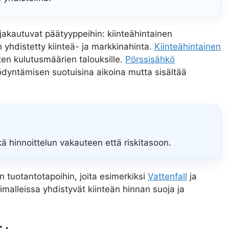
akautuvat päätyyppeihin: kiinteähintainen
 yhdistetty kiinteä- ja markkinahinta.
Kiinteähintainen
ten kulutusmäärien talouksille.
Pörssisähkö
yntämisen suotuisina aikoina mutta sisältää
ekä hinnoittelun vakauteen että riskitasoon.
n tuotantotapoihin, joita esimerkiksi
Vattenfall
ja
imalleissa yhdistyvät kiinteän hinnan suoja ja