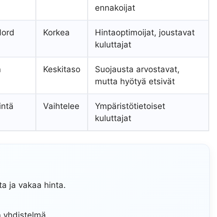
ennakoijat
Nord
Korkea
Hintaoptimoijat, joustavat
kuluttajat
n
Keskitaso
Suojausta arvostavat,
mutta hyötyä etsivät
intä
Vaihtelee
Ympäristötietoiset
kuluttajat
ta ja vakaa hinta.
 yhdistelmä.