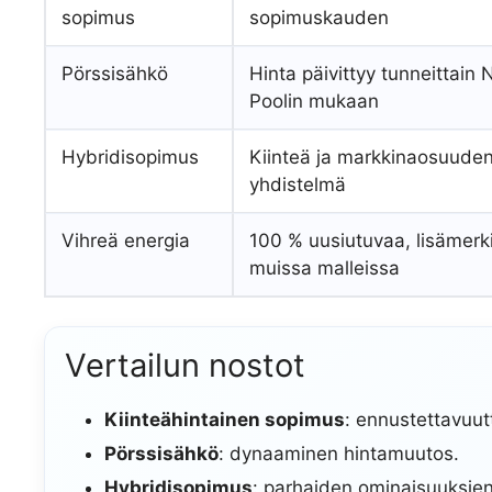
sopimus
sopimuskauden
Pörssisähkö
Hinta päivittyy tunneittain 
Poolin mukaan
Hybridisopimus
Kiinteä ja markkinaosuude
yhdistelmä
Vihreä energia
100 % uusiutuvaa, lisämerk
muissa malleissa
Vertailun nostot
Kiinteähintainen sopimus
: ennustettavuut
Pörssisähkö
: dynaaminen hintamuutos.
Hybridisopimus
: parhaiden ominaisuuksien