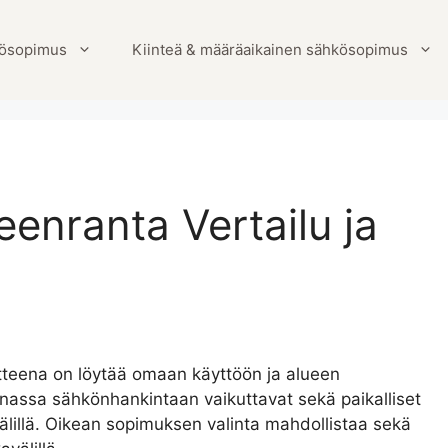
ösopimus
Kiinteä & määräaikainen sähkösopimus
nranta Vertailu ja
teena on löytää omaan käyttöön ja alueen
nnassa sähkönhankintaan vaikuttavat sekä paikalliset
älillä. Oikean sopimuksen valinta mahdollistaa sekä