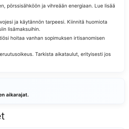
n, pörssisähköön ja vihreään energiaan. Lue lisää
vojesi ja käytännön tarpeesi. Kiinnitä huomiota
in lisämaksuihin.
tiösi hoitaa vanhan sopimuksen irtisanomisen
uutusoikeus. Tarkista aikataulut, erityisesti jos
n aikarajat.
t