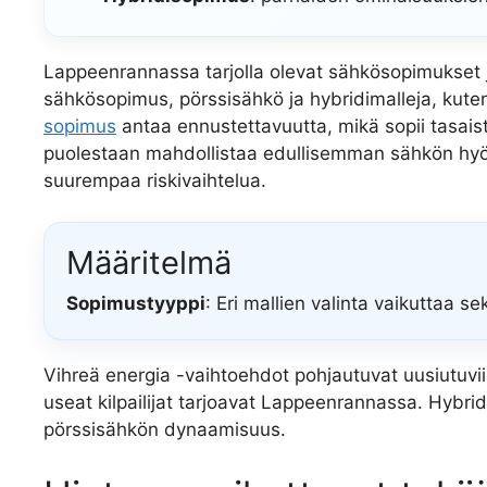
Lappeenrannassa tarjolla olevat sähkösopimukset j
sähkösopimus, pörssisähkö ja hybridimalleja, kuten
sopimus
antaa ennustettavuutta, mikä sopii tasais
puolestaan mahdollistaa edullisemman sähkön hyöd
suurempaa riskivaihtelua.
Määritelmä
Sopimustyyppi
: Eri mallien valinta vaikuttaa s
Vihreä energia -vaihtoehdot pohjautuvat uusiutuvii
useat kilpailijat tarjoavat Lappeenrannassa. Hybrid
pörssisähkön dynaamisuus.