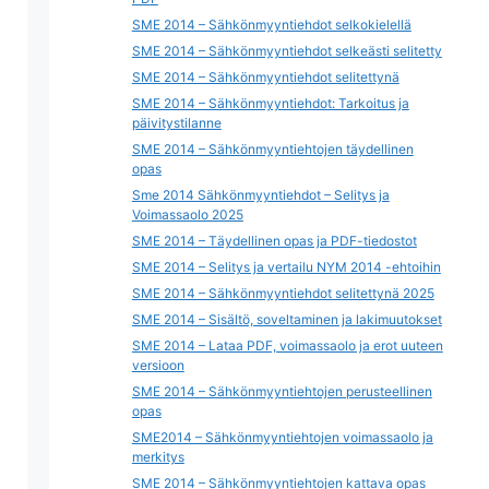
SME 2014 – Sähkönmyyntiehdot selkokielellä
SME 2014 – Sähkönmyyntiehdot selkeästi selitetty
SME 2014 – Sähkönmyyntiehdot selitettynä
SME 2014 – Sähkönmyyntiehdot: Tarkoitus ja
päivitystilanne
SME 2014 – Sähkönmyyntiehtojen täydellinen
opas
Sme 2014 Sähkönmyyntiehdot – Selitys ja
Voimassaolo 2025
SME 2014 – Täydellinen opas ja PDF-tiedostot
SME 2014 – Selitys ja vertailu NYM 2014 -ehtoihin
SME 2014 – Sähkönmyyntiehdot selitettynä 2025
SME 2014 – Sisältö, soveltaminen ja lakimuutokset
SME 2014 – Lataa PDF, voimassaolo ja erot uuteen
versioon
SME 2014 – Sähkönmyyntiehtojen perusteellinen
opas
SME2014 – Sähkönmyyntiehtojen voimassaolo ja
merkitys
SME 2014 – Sähkönmyyntiehtojen kattava opas