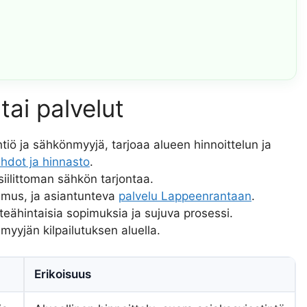
tai palvelut
yhtiö ja sähkönmyyjä, tarjoaa alueen hinnoittelun ja
hdot ja hinnasto
.
siilittoman sähkön tarjontaa.
imus, ja asiantunteva
palvelu Lappeenrantaan
.
nteähintaisia sopimuksia ja sujuva prosessi.
myyjän kilpailutuksen aluella.
Erikoisuus