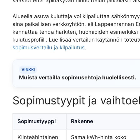
säästöt että läpinäkyvän hinnoittelun pitkälläkin aik
Alueella asuva kuluttaja voi kilpailuttaa sähkönm
aina paikallisen verkkoyhtiön, eli Lappeenrannan E
kannattaa tehdä harkiten, huomioiden esimerkiksi
kulutusprofiili. Lue lisää vertailun käytännön toteu
sopimusvertailu ja kilpailutus
.
VINKKI
Muista vertailla sopimusehtoja huolellisesti.
Sopimustyypit ja vaihto
Sopimustyyppi
Rakenne
Kiinteähintainen
Sama kWh-hinta koko