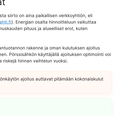
ät
ta siirto on aina paikallisen verkkoyhtiön, eli
hti.fi
). Energian osalta hinnoitteluun vaikuttaa
uskauden pituus ja alueelliset erot, kuten
giantuotannon rakenne ja oman kulutuksen ajoitus
n. Pörssisähkön käyttäjällä ajoituksen optimointi voi
 riskejä hinnan vaihtelun vuoksi.
önkäytön ajoitus auttavat pitämään kokonaiskulut