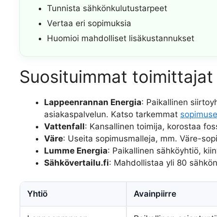
Tunnista sähkönkulutustarpeet
Vertaa eri sopimuksia
Huomioi mahdolliset lisäkustannukset
Suosituimmat toimittajat 
Lappeenrannan Energia
: Paikallinen siirto
asiakaspalvelun. Katso tarkemmat
sopimuse
Vattenfall
: Kansallinen toimija, korostaa fos
Väre
: Useita sopimusmalleja, mm. Väre-sop
Lumme Energia
: Paikallinen sähköyhtiö, kii
Sähkövertailu.fi
: Mahdollistaa yli 80 sähkön
Yhtiö
Avainpiirre