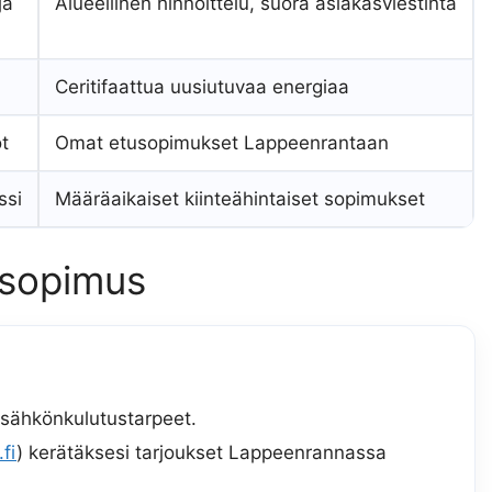
ja
Alueellinen hinnoittelu, suora asiakasviestintä
Ceritifaattua uusiutuvaa energiaa
t
Omat etusopimukset Lappeenrantaan
ssi
Määräaikaiset kiinteähintaiset sopimukset
ösopimus
 sähkönkulutustarpeet.
fi
) kerätäksesi tarjoukset Lappeenrannassa