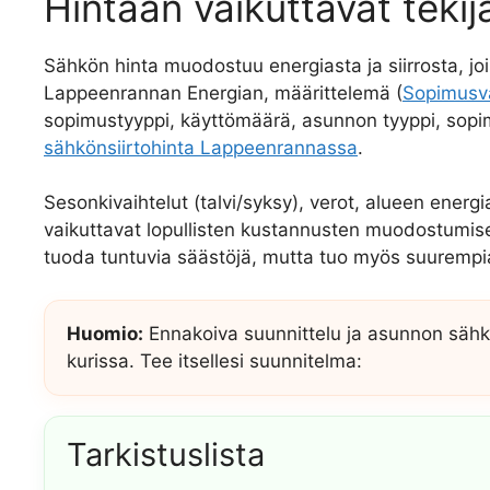
Hintaan vaikuttavat tekij
Sähkön hinta muodostuu energiasta ja siirrosta, jois
Lappeenrannan Energian, määrittelemä (
Sopimusva
sopimustyyppi, käyttömäärä, asunnon tyyppi, sopim
sähkönsiirtohinta Lappeenrannassa
.
Sesonkivaihtelut (talvi/syksy), verot, alueen ener
vaikuttavat lopullisten kustannusten muodostumisee
tuoda tuntuvia säästöjä, mutta tuo myös suurempia
Huomio:
Ennakoiva suunnittelu ja asunnon sähk
kurissa. Tee itsellesi suunnitelma:
Tarkistuslista