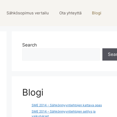
Sähkösopimus vertailu
Ota yhteyttä
Blogi
Search
Sea
Blogi
SME 2014 – Sähkönmyyntiehtojen kattava opas
SME 2014 – Sähkönmyyntiehtojen selitys ja
vaikutukset