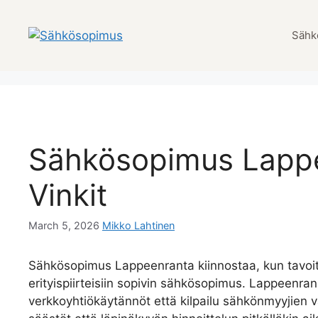
Skip
to
Sähk
content
Sähkösopimus Lappee
Vinkit
March 5, 2026
Mikko Lahtinen
Sähkösopimus Lappeenranta kiinnostaa, kun tavoit
erityispiirteisiin sopivin sähkösopimus. Lappeenra
verkkoyhtiökäytännöt että kilpailu sähkönmyyjien v