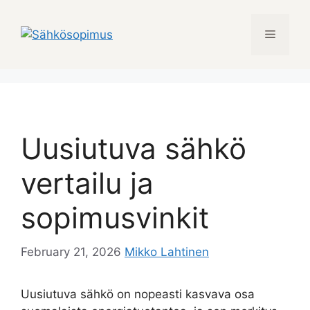
Skip
to
Menu
content
Uusiutuva sähkö
vertailu ja
sopimusvinkit
February 21, 2026
Mikko Lahtinen
Uusiutuva sähkö on nopeasti kasvava osa