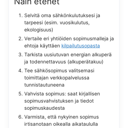
Näin etenet
Selvitä oma sähkönkulutuksesi ja
tarpeesi (esim. vuosikulutus,
ekologisuus)
Vertaile eri yhtiöiden sopimusmalleja ja
ehtoja käyttäen
kilpailutusopasta
Tarkista uusiutuvan energian alkuperä
ja todennettavuus (alkuperätakuu)
Tee sähkösopimus valitsemasi
toimittajan verkkopalvelussa
tunnistautuneena
Vahvista sopimus: saat kirjallisen
sopimusvahvistuksen ja tiedot
sopimuskaudesta
Varmista, että nykyinen sopimus
irtisanotaan oikealla aikataululla