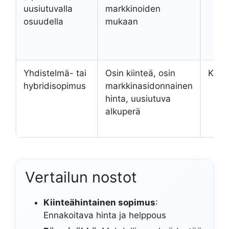
uusiutuvalla
markkinoiden
osuudella
mukaan
Yhdistelmä- tai
Osin kiinteä, osin
Kesk
hybridisopimus
markkinasidonnainen
hinta, uusiutuva
alkuperä
Vertailun nostot
Kiinteähintainen sopimus
:
Ennakoitava hinta ja helppous