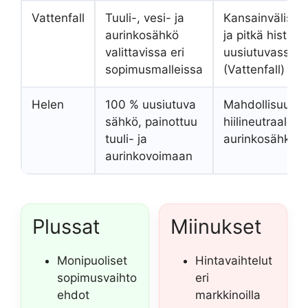
Vattenfall
Tuuli-, vesi- ja
Kansainvälistä
aurinkosähkö
ja pitkä historia
valittavissa eri
uusiutuvassa e
sopimusmalleissa
(Vattenfall)
Helen
100 % uusiutuva
Mahdollisuus
sähkö, painottuu
hiilineutraaleihi
tuuli- ja
aurinkosähköso
aurinkovoimaan
Plussat
Miinukset
Monipuoliset
Hintavaihtelut
sopimusvaihto
eri
ehdot
markkinoilla