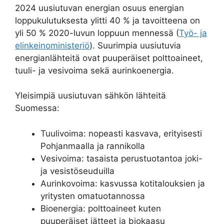
2024 uusiutuvan energian osuus energian
loppukulutuksesta ylitti 40 % ja tavoitteena on
yli 50 % 2020-luvun loppuun mennessä (
Työ- ja
elinkeinoministeriö
). Suurimpia uusiutuvia
energianlähteitä ovat puuperäiset polttoaineet,
tuuli- ja vesivoima sekä aurinkoenergia.
Yleisimpiä uusiutuvan sähkön lähteitä
Suomessa:
Tuulivoima: nopeasti kasvava, erityisesti
Pohjanmaalla ja rannikolla
Vesivoima: tasaista perustuotantoa joki-
ja vesistöseuduilla
Aurinkovoima: kasvussa kotitalouksien ja
yritysten omatuotannossa
Bioenergia: polttoaineet kuten
puuperäiset jätteet ja biokaasu