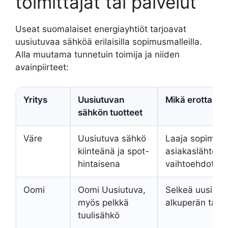
toimittajat tai palvelut
Useat suomalaiset energiayhtiöt tarjoavat
uusiutuvaa sähköä erilaisilla sopimusmalleilla.
Alla muutama tunnetuin toimija ja niiden
avainpiirteet:
Yritys
Uusiutuvan
Mikä erottaa?
sähkön tuotteet
Väre
Uusiutuva sähkö
Laaja sopimusv
kiinteänä ja spot-
asiakaslähtöise
hintaisena
vaihtoehdot
Oomi
Oomi Uusiutuva,
Selkeä uusiutu
myös pelkkä
alkuperän taku
tuulisähkö