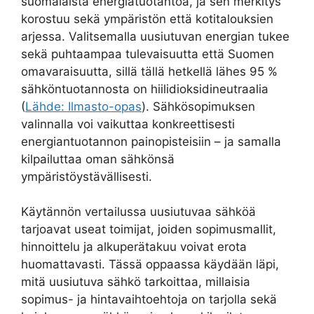
suomalaista energiatuotantoa, ja sen merkitys
korostuu sekä ympäristön että kotitalouksien
arjessa. Valitsemalla uusiutuvan energian tukee
sekä puhtaampaa tulevaisuutta että Suomen
omavaraisuutta, sillä tällä hetkellä lähes 95 %
sähköntuotannosta on hiilidioksidineutraalia
(
Lähde: Ilmasto-opas
). Sähkösopimuksen
valinnalla voi vaikuttaa konkreettisesti
energiantuotannon painopisteisiin – ja samalla
kilpailuttaa oman sähkönsä
ympäristöystävällisesti.
Käytännön vertailussa uusiutuvaa sähköä
tarjoavat useat toimijat, joiden sopimusmallit,
hinnoittelu ja alkuperätakuu voivat erota
huomattavasti. Tässä oppaassa käydään läpi,
mitä uusiutuva sähkö tarkoittaa, millaisia
sopimus- ja hintavaihtoehtoja on tarjolla sekä