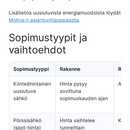
Lisätietoa uusiutuvista energiamuodoista löydät
Motiva:n asiantuntijaoppaasta
.
Sopimustyypit ja
vaihtoehdot
Sopimustyyppi
Rakenne
Riski
Kiinteähintainen
Hinta pysyy
Alha
uusiutuva
sovittuna
sähkö
sopimuskauden ajan
Pörssisähkö
Hinta vaihtelee
Kork
(spot-hinta)
tunneittain