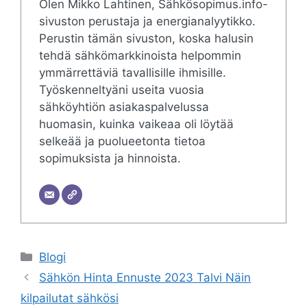
Olen Mikko Lahtinen, Sähkösopimus.info-
sivuston perustaja ja energianalyytikko.
Perustin tämän sivuston, koska halusin
tehdä sähkömarkkinoista helpommin
ymmärrettäviä tavallisille ihmisille.
Työskenneltyäni useita vuosia
sähköyhtiön asiakaspalvelussa
huomasin, kuinka vaikeaa oli löytää
selkeää ja puolueetonta tietoa
sopimuksista ja hinnoista.
Categories
Blogi
Sähkön Hinta Ennuste 2023 Talvi Näin
kilpailutat sähkösi