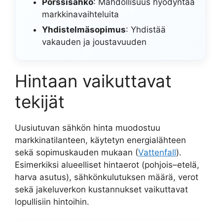
Pörssisähkö
: Mahdollisuus hyödyntää
markkinavaihteluita
Yhdistelmäsopimus
: Yhdistää
vakauden ja joustavuuden
Hintaan vaikuttavat
tekijät
Uusiutuvan sähkön hinta muodostuu
markkinatilanteen, käytetyn energialähteen
sekä sopimuskauden mukaan (
Vattenfall
).
Esimerkiksi alueelliset hintaerot (pohjois–etelä,
harva asutus), sähkönkulutuksen määrä, verot
sekä jakeluverkon kustannukset vaikuttavat
lopullisiin hintoihin.