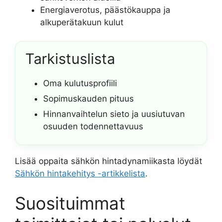
Energiaverotus, päästökauppa ja
alkuperätakuun kulut
Tarkistuslista
Oma kulutusprofiili
Sopimuskauden pituus
Hinnanvaihtelun sieto ja uusiutuvan
osuuden todennettavuus
Lisää oppaita sähkön hintadynamiikasta löydät
Sähkön hintakehitys -artikkelista
.
Suosituimmat