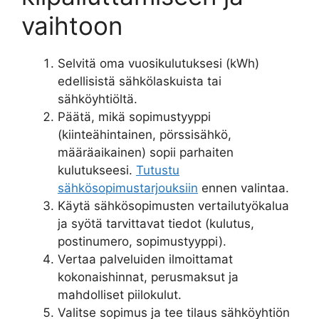
vaihtoon
Selvitä oma vuosikulutuksesi (kWh)
edellisistä sähkölaskuista tai
sähköyhtiöltä.
Päätä, mikä sopimustyyppi
(kiinteähintainen, pörssisähkö,
määräaikainen) sopii parhaiten
kulutukseesi.
Tutustu
sähkösopimustarjouksiin
ennen valintaa.
Käytä sähkösopimusten vertailutyökalua
ja syötä tarvittavat tiedot (kulutus,
postinumero, sopimustyyppi).
Vertaa palveluiden ilmoittamat
kokonaishinnat, perusmaksut ja
mahdolliset piilokulut.
Valitse sopimus ja tee tilaus sähköyhtiön