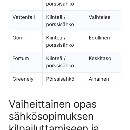
pörssisähkö
Vattenfall
Kiinteä /
Vaihtelee
K
pörssisähkö
Oomi
Kiinteä /
Edullinen
E
pörssisähkö
Fortum
Kiinteä /
Keskitaso
K
pörssisähkö
Greenely
Pörssisähkö
Alhainen
M
Vaiheittainen opas
sähkösopimuksen
kilpailuttamiseen ja