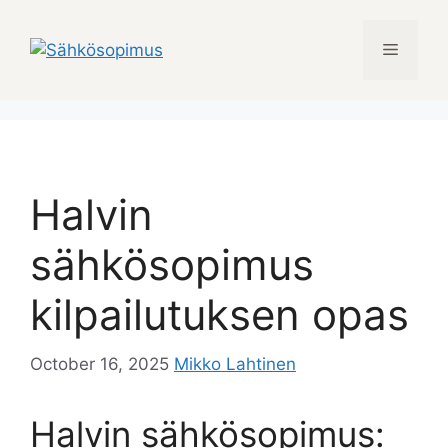
Skip
to
Menu
content
Halvin
sähkösopimus
kilpailutuksen opas
October 16, 2025
Mikko Lahtinen
Halvin sähkösopimus: