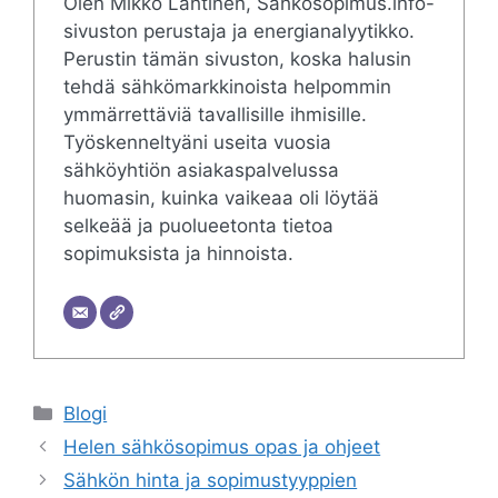
Olen Mikko Lahtinen, Sähkösopimus.info-
sivuston perustaja ja energianalyytikko.
Perustin tämän sivuston, koska halusin
tehdä sähkömarkkinoista helpommin
ymmärrettäviä tavallisille ihmisille.
Työskenneltyäni useita vuosia
sähköyhtiön asiakaspalvelussa
huomasin, kuinka vaikeaa oli löytää
selkeää ja puolueetonta tietoa
sopimuksista ja hinnoista.
Categories
Blogi
Helen sähkösopimus opas ja ohjeet
Sähkön hinta ja sopimustyyppien