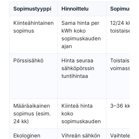
Sopimustyyppi
Hinnoittelu
Sopimuska
Kiinteähintainen
Sama hinta per
12/24 kk tai
sopimus
kWh koko
toistaiseksi
sopimuskauden
ajan
Pörssisähkö
Hinta seuraa
Toistaiseks
sähköpörssin
voimassa
tuntihintaa
Määräaikainen
Kiinteä hinta
3–36 kk
sopimus (esim.
koko
24 kk)
sopimuskauden
Ekologinen
Vihreän sähkön
Vaihtelee