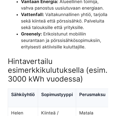
Vantaan Energia:
Alueellinen toimija,
vahva panostus uusiutuvaan energiaan.
Vattenfall:
Valtakunnallinen yhtiö, tarjolla
sekä kiinteä että pörssisähkö. Palveluita
sekä talouksille että yrityksille.
Greenely:
Erikoistunut mobiiliin
seurantaan ja pörssisähkösopimuksiin,
erityisesti aktiivisille kuluttajille.
Hintavertailu
esimerkkikulutuksella (esim.
3000 kWh vuodessa)
Sähköyhtiö
Sopimustyyppi
Perusmaksu
E
Helen
Kiinteä /
Matala
K