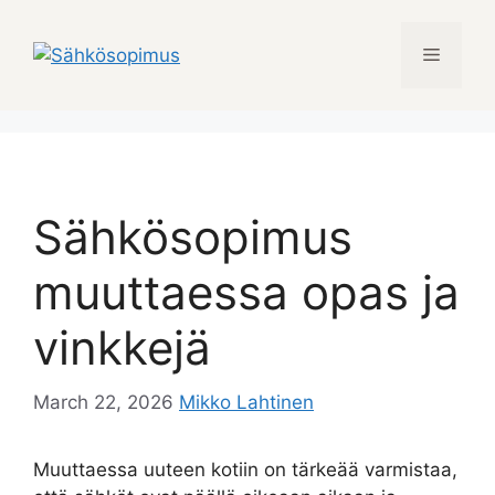
Skip
to
Menu
content
Sähkösopimus
muuttaessa opas ja
vinkkejä
March 22, 2026
Mikko Lahtinen
Muuttaessa uuteen kotiin on tärkeää varmistaa,