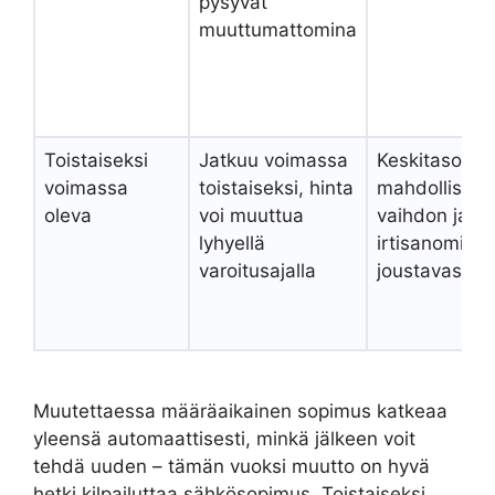
pysyvät
muuttumattomina
Toistaiseksi
Jatkuu voimassa
Keskitaso –
voimassa
toistaiseksi, hinta
mahdollistaa
oleva
voi muuttua
vaihdon ja
lyhyellä
irtisanomise
varoitusajalla
joustavasti
Muutettaessa määräaikainen sopimus katkeaa
yleensä automaattisesti, minkä jälkeen voit
tehdä uuden – tämän vuoksi muutto on hyvä
hetki kilpailuttaa sähkösopimus. Toistaiseksi