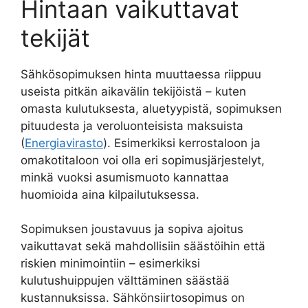
Hintaan vaikuttavat
tekijät
Sähkösopimuksen hinta muuttaessa riippuu
useista pitkän aikavälin tekijöistä – kuten
omasta kulutuksesta, aluetyypistä, sopimuksen
pituudesta ja veroluonteisista maksuista
(
Energiavirasto
). Esimerkiksi kerrostaloon ja
omakotitaloon voi olla eri sopimusjärjestelyt,
minkä vuoksi asumismuoto kannattaa
huomioida aina kilpailutuksessa.
Sopimuksen joustavuus ja sopiva ajoitus
vaikuttavat sekä mahdollisiin säästöihin että
riskien minimointiin – esimerkiksi
kulutushuippujen välttäminen säästää
kustannuksissa. Sähkönsiirtosopimus on