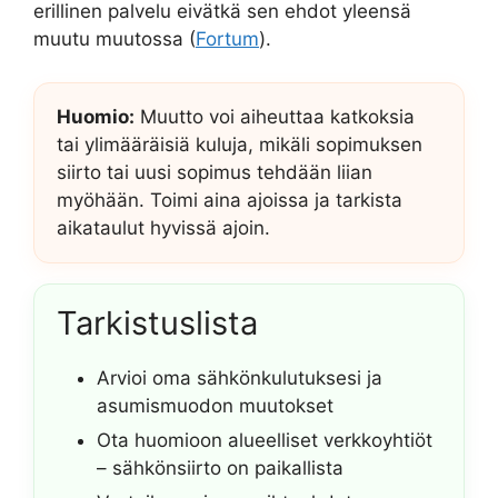
erillinen palvelu eivätkä sen ehdot yleensä
muutu muutossa (
Fortum
).
Huomio:
Muutto voi aiheuttaa katkoksia
tai ylimääräisiä kuluja, mikäli sopimuksen
siirto tai uusi sopimus tehdään liian
myöhään. Toimi aina ajoissa ja tarkista
aikataulut hyvissä ajoin.
Tarkistuslista
Arvioi oma sähkönkulutuksesi ja
asumismuodon muutokset
Ota huomioon alueelliset verkkoyhtiöt
– sähkönsiirto on paikallista