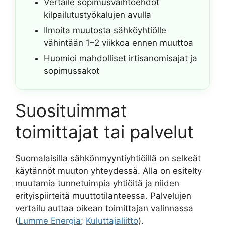
Vertaile sopimusvaihtoehdot
kilpailutustyökalujen avulla
Ilmoita muutosta sähköyhtiölle
vähintään 1–2 viikkoa ennen muuttoa
Huomioi mahdolliset irtisanomisajat ja
sopimussakot
Suosituimmat
toimittajat tai palvelut
Suomalaisilla sähkönmyyntiyhtiöillä on selkeät
käytännöt muuton yhteydessä. Alla on esitelty
muutamia tunnetuimpia yhtiöitä ja niiden
erityispiirteitä muuttotilanteessa. Palvelujen
vertailu auttaa oikean toimittajan valinnassa
(
Lumme Energia
;
Kuluttajaliitto
).