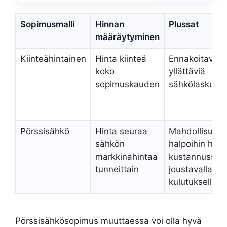
Sopimusmalli
Hinnan
Plussat
määräytyminen
Kiinteähintainen
Hinta kiinteä
Ennakoitavuus
koko
yllättäviä
sopimuskauden
sähkölaskuja
Pörssisähkö
Hinta seuraa
Mahdollisuus
sähkön
halpoihin hinto
markkinahintaa
kustannussää
tunneittain
joustavalla
kulutuksella
Pörssisähkösopimus muuttaessa voi olla hyvä