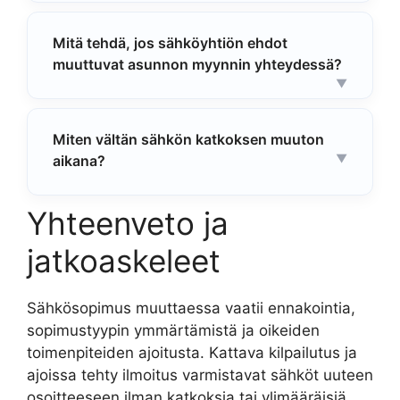
Mitä tehdä, jos sähköyhtiön ehdot
muuttuvat asunnon myynnin yhteydessä?
Miten vältän sähkön katkoksen muuton
aikana?
Yhteenveto ja
jatkoaskeleet
Sähkösopimus muuttaessa vaatii ennakointia,
sopimustyypin ymmärtämistä ja oikeiden
toimenpiteiden ajoitusta. Kattava kilpailutus ja
ajoissa tehty ilmoitus varmistavat sähköt uuteen
osoitteeseen ilman katkoksia tai ylimääräisiä