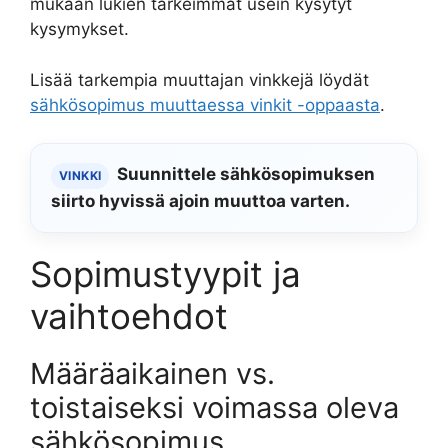
mukaan lukien tärkeimmät usein kysytyt
kysymykset.
Lisää tarkempia muuttajan vinkkejä löydät
sähkösopimus muuttaessa vinkit -oppaasta
.
Suunnittele sähkösopimuksen
VINKKI
siirto hyvissä ajoin muuttoa varten.
Sopimustyypit ja
vaihtoehdot
Määräaikainen vs.
toistaiseksi voimassa oleva
sähkösopimus