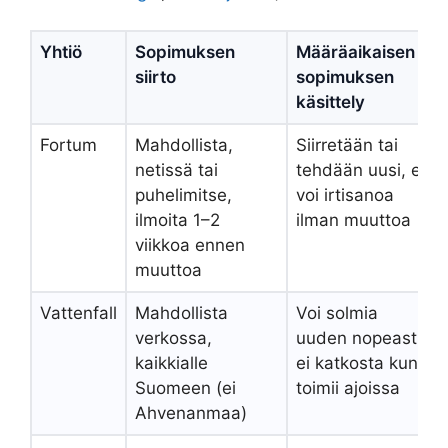
Yhtiö
Sopimuksen
Määräaikaisen
siirto
sopimuksen
käsittely
Fortum
Mahdollista,
Siirretään tai
netissä tai
tehdään uusi, ei
puhelimitse,
voi irtisanoa
ilmoita 1–2
ilman muuttoa
viikkoa ennen
muuttoa
Vattenfall
Mahdollista
Voi solmia
verkossa,
uuden nopeasti,
kaikkialle
ei katkosta kun
Suomeen (ei
toimii ajoissa
Ahvenanmaa)