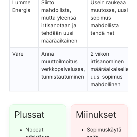
Lumme
Siirto
Usein raukeaa
Energia
mahdollista,
muutossa, uusi
mutta yleensä
sopimus
irtisanotaan ja
mahdollista
tehdään uusi
tehdä heti
määräaikainen
Väre
Anna
2 viikon
muuttoilmoitus
irtisanominen
verkkopalvelussa,
määräaikaiselle,
tunnistautuminen
uusi sopimus
mahdollinen
Plussat
Miinukset
Nopeat
Sopimuskäytä