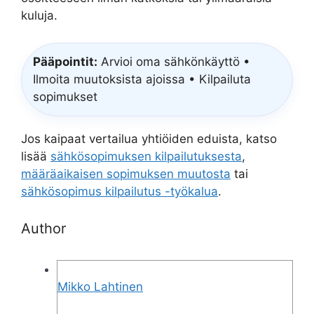
kuluja.
Pääpointit:
Arvioi oma sähkönkäyttö •
Ilmoita muutoksista ajoissa • Kilpailuta
sopimukset
Jos kaipaat vertailua yhtiöiden eduista, katso
lisää
sähkösopimuksen kilpailutuksesta
,
määräaikaisen sopimuksen muutosta
tai
sähkösopimus kilpailutus -työkalua
.
Author
Mikko Lahtinen