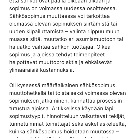
että sähköt ovat päällä oikeaan aikaan ja
sopimus on voimassa uudessa osoitteessa.
Sähkösopimus muuttaessa voi tarkoittaa
olemassa olevan sopimuksen siirtämistä tai
uuden kilpailuttamista – valinta riippuu muun
muassa siitä, muutatko eri asumismuotoon tai
haluatko vaihtaa sähkön tuottajaa. Oikea
sopimus ja ajoissa tehdyt toimenpiteet
helpottavat muuttoprojektia ja ehkäisevät
ylimääräisiä kustannuksia.
Oli kyseessä määräaikainen sähkösopimus
muuttohetkellä tai toistaiseksi voimassa olevan
sopimuksen jatkaminen, kannattaa prosessiin
tutustua ajoissa. Artikkelissa käydään läpi
sopimustyypit, hinnoitteluun vaikuttavat tekijät,
tunnetuimmat toimittajat sekä askel askeleelta,
kuinka sähkösopimus hoidetaan muutossa –