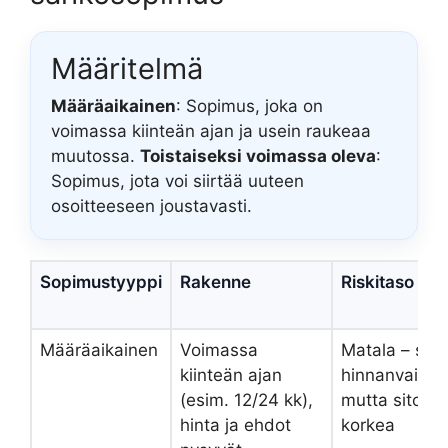
Määritelmä
Määräaikainen
: Sopimus, joka on
voimassa kiinteän ajan ja usein raukeaa
muutossa.
Toistaiseksi voimassa oleva
:
Sopimus, jota voi siirtää uuteen
osoitteeseen joustavasti.
Sopimustyyppi
Rakenne
Riskitaso
Määräaikainen
Voimassa
Matala – suo
kiinteän ajan
hinnanvaihtel
(esim. 12/24 kk),
mutta sitovu
hinta ja ehdot
korkea