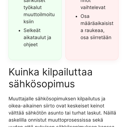
sähköiset
nnöt
työkalut
vaihtelevat
muuttoilmoitu
Osa
ksiin
määräaikaisist
Selkeät
a raukeaa,
aikataulut ja
osa siirretään
ohjeet
Kuinka kilpailuttaa
sähkösopimus
Muuttajalle sähkösopimuksen kilpailutus ja
oikea-aikainen siirto ovat keskeiset keinot
välttää sähkötön asunto tai turhat laskut. Näillä
askelilla onnistut muuttoprosessissa sekä