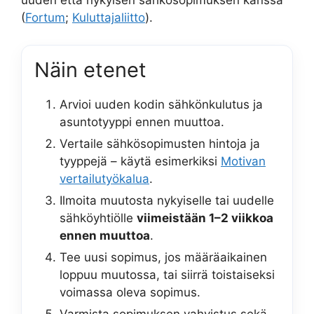
uuden että nykyisen sähkösopimuksen kanssa
(
Fortum
;
Kuluttajaliitto
).
Näin etenet
Arvioi uuden kodin sähkönkulutus ja
asuntotyyppi ennen muuttoa.
Vertaile sähkösopimusten hintoja ja
tyyppejä – käytä esimerkiksi
Motivan
vertailutyökalua
.
Ilmoita muutosta nykyiselle tai uudelle
sähköyhtiölle
viimeistään 1–2 viikkoa
ennen muuttoa
.
Tee uusi sopimus, jos määräaikainen
loppuu muutossa, tai siirrä toistaiseksi
voimassa oleva sopimus.
Varmista sopimuksen vahvistus sekä