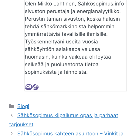
Olen Mikko Lahtinen, Sähkösopimus.info-
sivuston perustaja ja energianalyytikko.
Perustin tämän sivuston, koska halusin
tehdä sähkömarkkinoista helpommin
ymmärrettäviä tavallisille ihmisille.
Työskenneltyäni useita vuosia
sähköyhtiön asiakaspalvelussa
huomasin, kuinka vaikeaa oli löytää
selkeää ja puolueetonta tietoa
sopimuksista ja hinnoista.
Categories
Blogi
Sähkösopimus kilpailutus opas ja parhaat
tarjoukset
Sähkösopimus kahteen asuntoon – Vinkit ja