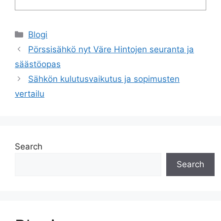
Categories
Blogi
Pörssisähkö nyt Väre Hintojen seuranta ja
säästöopas
Sähkön kulutusvaikutus ja sopimusten
vertailu
Search
Search