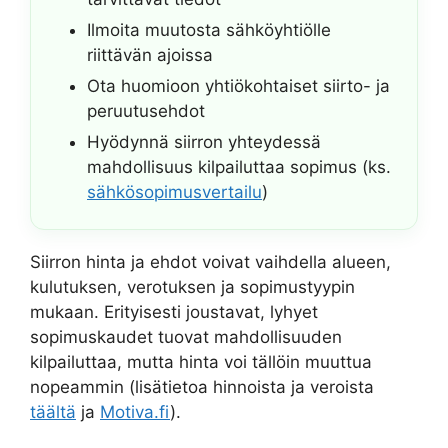
Ilmoita muutosta sähköyhtiölle
riittävän ajoissa
Ota huomioon yhtiökohtaiset siirto- ja
peruutusehdot
Hyödynnä siirron yhteydessä
mahdollisuus kilpailuttaa sopimus (ks.
sähkösopimusvertailu
)
Siirron hinta ja ehdot voivat vaihdella alueen,
kulutuksen, verotuksen ja sopimustyypin
mukaan. Erityisesti joustavat, lyhyet
sopimuskaudet tuovat mahdollisuuden
kilpailuttaa, mutta hinta voi tällöin muuttua
nopeammin (lisätietoa hinnoista ja veroista
täältä
ja
Motiva.fi
).