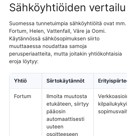
Sähköyhtiöiden vertailu
Suomessa tunnetuimpia sähköyhtiöitä ovat mm.
Fortum, Helen, Vattenfall, Väre ja Oomi.
Käytännössä sähkösopimuksen siirto
muuttaaessa noudattaa samoja
perusperiaatteita, mutta joitakin yhtiökohtaisia
eroja löytyy:
Yhtiö
Siirtokäytännöt
Erityispiirteet
Fortum
Ilmoita muutosta
Verkkoasiointi,
etukäteen, siirtyy
kilpailukykyiset
pääosin
sopimusvaihto
automaattisesti
uuteen
osoitteeseen