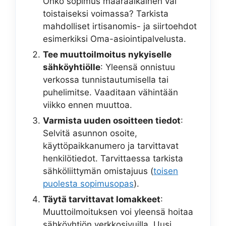
Onko sopimus määräaikainen vai
toistaiseksi voimassa? Tarkista
mahdolliset irtisanomis- ja siirtoehdot
esimerkiksi Oma-asiointipalvelusta.
Tee muuttoilmoitus nykyiselle
sähköyhtiölle
: Yleensä onnistuu
verkossa tunnistautumisella tai
puhelimitse. Vaaditaan vähintään
viikko ennen muuttoa.
Varmista uuden osoitteen tiedot
:
Selvitä asunnon osoite,
käyttöpaikkanumero ja tarvittavat
henkilötiedot. Tarvittaessa tarkista
sähköliittymän omistajuus (
toisen
puolesta sopimusopas
).
Täytä tarvittavat lomakkeet
:
Muuttoilmoituksen voi yleensä hoitaa
sähköyhtiön verkkosivuilla. Uusi