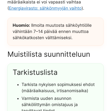
määräaikaista ei voi vapaasti vaihtaa
(
Energiavirasto: sähkönmyyjän vaihto
).
Huomio:
Ilmoita muutosta sähköyhtiölle
vähintään 7–14 päivää ennen muuttoa
sähkökatkosten välttämiseksi.
Muistilista suunnitteluun
Tarkistuslista
Tarkista nykyisen sopimuksesi ehdot
(määräaikaisuus, irtisanomisaika)
Varmista uuden asunnon
sähköliittymän omistajuus ja
tarvittavat tiedot