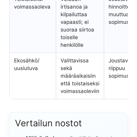
voimassaoleva
irtisanoa ja
hinnoittelu 
kilpailuttaa
muuttua
vapaasti; ei
sopimuskau
suoraa siirtoa
toiselle
henkilölle
Ekosähkö/
Valittavissa
Joustavuus
uusiutuva
sekä
riippuu
määräaikaisiin
sopimustyy
että toistaiseksi
voimassaoleviin
Vertailun nostot