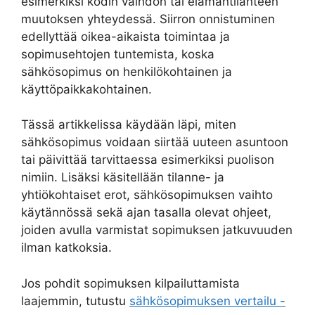
esimerkiksi kodin vaihdon tai elämäntilanteen
muutoksen yhteydessä. Siirron onnistuminen
edellyttää oikea-aikaista toimintaa ja
sopimusehtojen tuntemista, koska
sähkösopimus on henkilökohtainen ja
käyttöpaikkakohtainen.
Tässä artikkelissa käydään läpi, miten
sähkösopimus voidaan siirtää uuteen asuntoon
tai päivittää tarvittaessa esimerkiksi puolison
nimiin. Lisäksi käsitellään tilanne- ja
yhtiökohtaiset erot, sähkösopimuksen vaihto
käytännössä sekä ajan tasalla olevat ohjeet,
joiden avulla varmistat sopimuksen jatkuvuuden
ilman katkoksia.
Jos pohdit sopimuksen kilpailuttamista
laajemmin, tutustu
sähkösopimuksen vertailu -