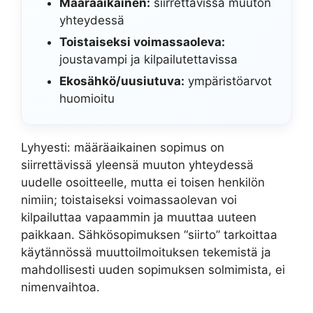
Määräaikainen:
siirrettävissä muuton
yhteydessä
Toistaiseksi voimassaoleva:
joustavampi ja kilpailutettavissa
Ekosähkö/uusiutuva:
ympäristöarvot
huomioitu
Lyhyesti: määräaikainen sopimus on
siirrettävissä yleensä muuton yhteydessä
uudelle osoitteelle, mutta ei toisen henkilön
nimiin; toistaiseksi voimassaolevan voi
kilpailuttaa vapaammin ja muuttaa uuteen
paikkaan. Sähkösopimuksen “siirto” tarkoittaa
käytännössä muuttoilmoituksen tekemistä ja
mahdollisesti uuden sopimuksen solmimista, ei
nimenvaihtoa.