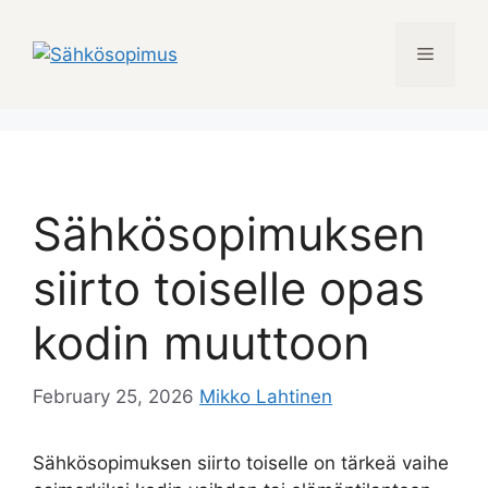
Skip
to
Menu
content
Sähkösopimuksen
siirto toiselle opas
kodin muuttoon
February 25, 2026
Mikko Lahtinen
Sähkösopimuksen siirto toiselle on tärkeä vaihe