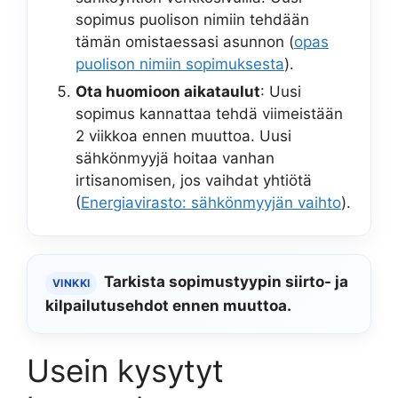
sopimus puolison nimiin tehdään
tämän omistaessasi asunnon (
opas
puolison nimiin sopimuksesta
).
Ota huomioon aikataulut
: Uusi
sopimus kannattaa tehdä viimeistään
2 viikkoa ennen muuttoa. Uusi
sähkönmyyjä hoitaa vanhan
irtisanomisen, jos vaihdat yhtiötä
(
Energiavirasto: sähkönmyyjän vaihto
).
Tarkista sopimustyypin siirto- ja
VINKKI
kilpailutusehdot ennen muuttoa.
Usein kysytyt