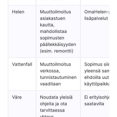
Helen
Muuttoilmoitus
OmaHelen-palv
asiakastuen
lisäpalvelut
kautta,
mahdollistaa
sopimusten
päällekkäisyyden
(esim. remontti)
Vattenfall
Muuttoilmoitus
Sopimus siirtyy
verkossa,
yleensä samoill
tunnistautuminen
ehdoilla uuteen
vaaditaan
käyttöpaikkaan
Väre
Noudata yleisiä
Ei erityisohjeita
ohjeita ja ota
saatavilla
tarvittaessa
yhteys