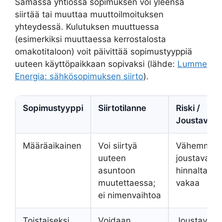
Samassa yhtiössä sopimuksen voi yleensä
siirtää tai muuttaa muuttoilmoituksen
yhteydessä. Kulutuksen muuttuessa
(esimerkiksi muuttaessa kerrostalosta
omakotitaloon) voit päivittää sopimustyyppiä
uuteen käyttöpaikkaan sopivaksi (lähde:
Lumme
Energia: sähkösopimuksen siirto
).
Sopimustyyppi
Siirtotilanne
Riski /
Joustavuu
Määräaikainen
Voi siirtyä
Vähemmän
uuteen
joustava, m
asuntoon
hinnaltaan 
muutettaessa;
vakaa
ei nimenvaihtoa
Toistaiseksi
Voidaan
Joustava,