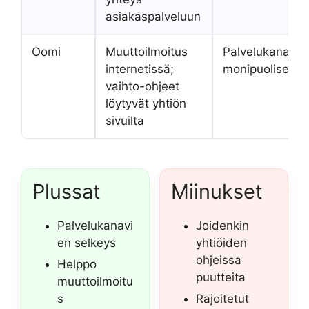
asiakaspalveluun
Oomi
Muuttoilmoitus
Palvelukanavat
internetissä;
monipuoliset
vaihto-ohjeet
löytyvät yhtiön
sivuilta
Plussat
Miinukset
Palvelukanavi
Joidenkin
en selkeys
yhtiöiden
ohjeissa
Helppo
puutteita
muuttoilmoitu
s
Rajoitetut