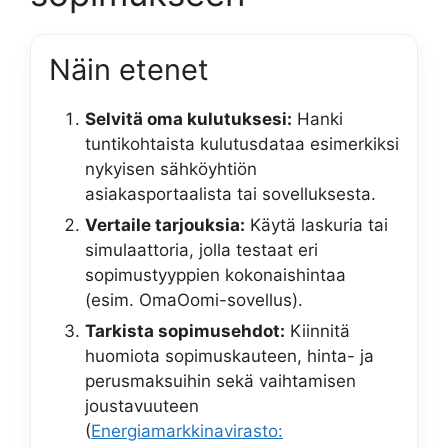
Näin etenet
Selvitä oma kulutuksesi:
Hanki
tuntikohtaista kulutusdataa esimerkiksi
nykyisen sähköyhtiön
asiakasportaalista tai sovelluksesta.
Vertaile tarjouksia:
Käytä laskuria tai
simulaattoria, jolla testaat eri
sopimustyyppien kokonaishintaa
(esim. OmaOomi-sovellus).
Tarkista sopimusehdot:
Kiinnitä
huomiota sopimuskauteen, hinta- ja
perusmaksuihin sekä vaihtamisen
joustavuuteen
(
Energiamarkkinavirasto: