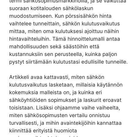
termi sähkösopimusmarkkinoilla, ja se vaikuttaa
suoraan kotitalouden sähkölaskun
muodostumiseen. Kun pörssisähkön hinta
vaihtelee tunneittain, sähkön kulutusvaikutus
mittaa, miten oma kulutuksesi ajoittuu näihin
hintavaihteluihin. Tämä hinnoittelumalli antaa
mahdollisuuden sekä säästöihin että
kustannuksiin sen perusteella, kuinka paljon
pystyt siirtämään kulutustasi edullisille tunneille.
Artikkeli avaa kattavasti, miten sähkön
kulutusvaikutus lasketaan, millaisia käytännön
kokemuksia malleista on, ja kuinka eri
sähköyhtiöiden sopimukset ja laskurit eroavat
toisistaan. Lisäksi ohjaamme vaihe vaiheelta,
miten sähkösopimusten vertailu onnistuu
turvallisesti, ja mihin avaintekijöihin kannattaa
kiinnittää erityistä huomiota