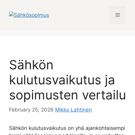
Skip
to
Menu
content
Sähkön
kulutusvaikutus ja
sopimusten vertailu
February 25, 2026
Mikko Lahtinen
Sähkön kulutusvaikutus on yhä ajankohtaisempi