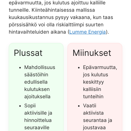
epävarmuutta, jos kulutus ajoittuu kalliille
tunneille. Kiinteähintaisessa mallissa
kuukausikustannus pysyy vakaana, kun taas
pörssisähkö voi olla riskialttiimpi suurten
hintavaihteluiden aikana (
Lumme Energia
).
Plussat
Miinukset
Mahdollisuus
Epävarmuutta,
säästöihin
jos kulutus
edullisella
keskittyy
kulutuksen
kalliisiin
ajoituksella
tunteihin
Sopii
Vaatii
aktiivisille ja
aktiivista
hinnoittelua
seurantaa ja
seuraaville
joustavaa