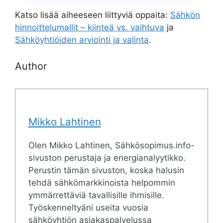
Katso lisää aiheeseen liittyviä oppaita:
Sähkön
hinnoittelumallit – kiinteä vs. vaihtuva
ja
Sähköyhtiöiden arviointi ja valinta
.
Author
Mikko Lahtinen
Olen Mikko Lahtinen, Sähkösopimus.info-
sivuston perustaja ja energianalyytikko.
Perustin tämän sivuston, koska halusin
tehdä sähkömarkkinoista helpommin
ymmärrettäviä tavallisille ihmisille.
Työskenneltyäni useita vuosia
sähköyhtiön asiakaspalvelussa