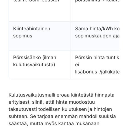
Kiinteähintainen
Sama hinta/kWh koko
sopimus
sopimuskauden ajan
Pörssisähkö (ilman
Pörssin hinta tuntikohta
kulutusvaikutusta)
ei
lisäbonus-/jälkikäteisar
Kulutusvaikutusmalli eroaa kiinteästä hinnasta
erityisesti siinä, että hinta muodostuu
takautuvasti todellisen kulutuksen ja hintojen
suhteen. Se tarjoaa enemmän mahdollisuuksia
säästää, mutta myös kantaa mukanaan