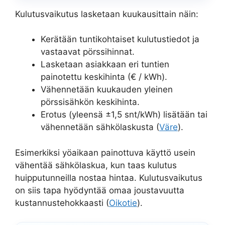
Kulutusvaikutus lasketaan kuukausittain näin:
Kerätään tuntikohtaiset kulutustiedot ja
vastaavat pörssihinnat.
Lasketaan asiakkaan eri tuntien
painotettu keskihinta (€ / kWh).
Vähennetään kuukauden yleinen
pörssisähkön keskihinta.
Erotus (yleensä ±1,5 snt/kWh) lisätään tai
vähennetään sähkölaskusta (
Väre
).
Esimerkiksi yöaikaan painottuva käyttö usein
vähentää sähkölaskua, kun taas kulutus
huipputunneilla nostaa hintaa. Kulutusvaikutus
on siis tapa hyödyntää omaa joustavuutta
kustannustehokkaasti (
Oikotie
).