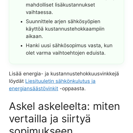
mahdolliset lisäkustannukset
vaihtaessa.
Suunnittele arjen sähkösyöpien
käyttöä kustannustehokkaampiin
aikaan.
Hanki uusi sähkösopimus vasta, kun
olet varma vaihtoehtojen eduista.
Lisää energia- ja kustannustehokkuusvinkkejä
löydät
Liesituuletin sähkönkulutus ja
energiansäästövinkit
-oppaasta.
Askel askeleelta: miten
vertailla ja siirtyä
sopimukseen