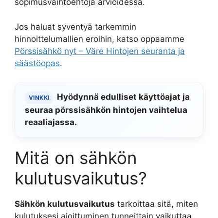
sopimusvaihtoehtoja arvioidessa.
Jos haluat syventyä tarkemmin
hinnoittelumallien eroihin, katso oppaamme
Pörssisähkö nyt – Väre Hintojen seuranta ja
säästöopas
.
Hyödynnä edulliset käyttöajat ja
VINKKI
seuraa pörssisähkön hintojen vaihtelua
reaaliajassa.
Mitä on sähkön
kulutusvaikutus?
Sähkön kulutusvaikutus
tarkoittaa sitä, miten
kulutuksesi ajoittuminen tunneittain vaikuttaa