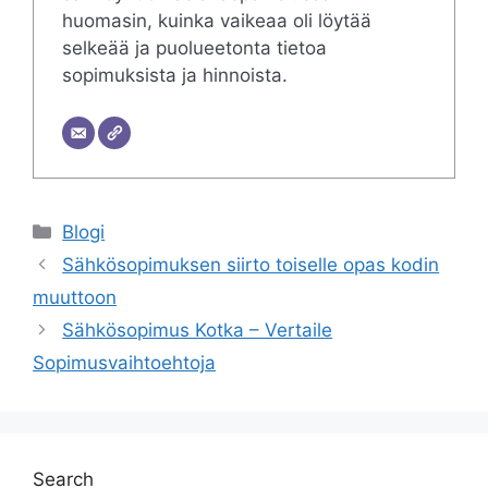
huomasin, kuinka vaikeaa oli löytää
selkeää ja puolueetonta tietoa
sopimuksista ja hinnoista.
Categories
Blogi
Sähkösopimuksen siirto toiselle opas kodin
muuttoon
Sähkösopimus Kotka – Vertaile
Sopimusvaihtoehtoja
Search