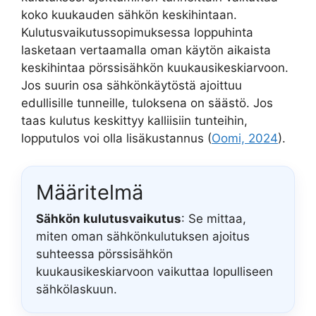
koko kuukauden sähkön keskihintaan.
Kulutusvaikutussopimuksessa loppuhinta
lasketaan vertaamalla oman käytön aikaista
keskihintaa pörssisähkön kuukausikeskiarvoon.
Jos suurin osa sähkönkäytöstä ajoittuu
edullisille tunneille, tuloksena on säästö. Jos
taas kulutus keskittyy kalliisiin tunteihin,
lopputulos voi olla lisäkustannus (
Oomi, 2024
).
Määritelmä
Sähkön kulutusvaikutus
: Se mittaa,
miten oman sähkönkulutuksen ajoitus
suhteessa pörssisähkön
kuukausikeskiarvoon vaikuttaa lopulliseen
sähkölaskuun.