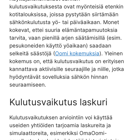
kulutusvaikutuksesta ovat myönteisiä etenkin
kotitalouksissa, joissa pystytään siirtämään
sähkönkulutusta yö- tai päiväaikaan. Monet
kokevat, ettei suuria elämäntapamuutoksia
tarvita, vaan pienillä arjen säätämisillä (esim.
pesukoneiden käyttö yöaikaan) saadaan
selkeitä säästöjä (
Oomi kokemuksia
). Yleinen
kokemus on, että kulutusvaikutus on erityisen
kannattava aktiivisille seuraajille ja niille, jotka
hyödyntävät sovelluksia sähkön hinnan
seuraamiseen.
Kulutusvaikutus laskuri
Kulutusvaikutuksen arviointiin voi käyttää
useiden yhtiöiden tarjoamia laskureita ja
simulaattoreita, esimerkiksi OmaOomi-