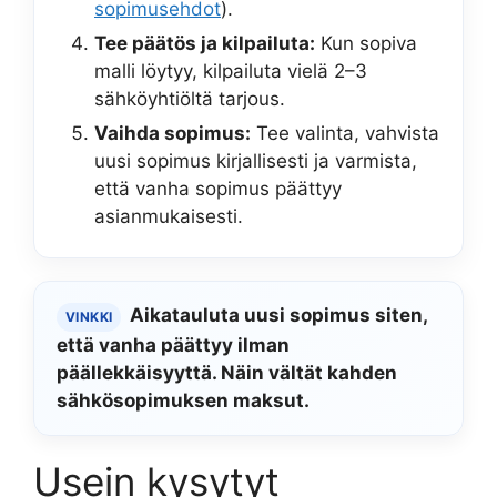
sopimusehdot
).
Tee päätös ja kilpailuta:
Kun sopiva
malli löytyy, kilpailuta vielä 2–3
sähköyhtiöltä tarjous.
Vaihda sopimus:
Tee valinta, vahvista
uusi sopimus kirjallisesti ja varmista,
että vanha sopimus päättyy
asianmukaisesti.
Aikatauluta uusi sopimus siten,
VINKKI
että vanha päättyy ilman
päällekkäisyyttä. Näin vältät kahden
sähkösopimuksen maksut.
Usein kysytyt