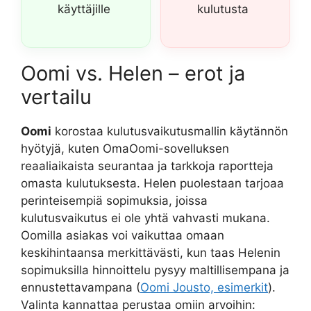
käyttäjille
kulutusta
Oomi vs. Helen – erot ja
vertailu
Oomi
korostaa kulutusvaikutusmallin käytännön
hyötyjä, kuten OmaOomi-sovelluksen
reaaliaikaista seurantaa ja tarkkoja raportteja
omasta kulutuksesta. Helen puolestaan tarjoaa
perinteisempiä sopimuksia, joissa
kulutusvaikutus ei ole yhtä vahvasti mukana.
Oomilla asiakas voi vaikuttaa omaan
keskihintaansa merkittävästi, kun taas Helenin
sopimuksilla hinnoittelu pysyy maltillisempana ja
ennustettavampana (
Oomi Jousto, esimerkit
).
Valinta kannattaa perustaa omiin arvoihin: