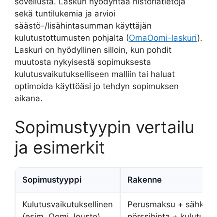
sovellusta. Laskuri hyödyntää historiatietoja
sekä tuntilukemia ja arvioi
säästö-/lisähintasumman käyttäjän
kulutustottumusten pohjalta (
OmaOomi-laskuri
).
Laskuri on hyödyllinen silloin, kun pohdit
muutosta nykyisestä sopimuksesta
kulutusvaikutukselliseen malliin tai haluat
optimoida käyttöäsi jo tehdyn sopimuksen
aikana.
Sopimustyypin vertailu
ja esimerkit
Sopimustyyppi
Rakenne
Kulutusvaikutuksellinen
Perusmaksu + sähkön
(esim. Oomi Jousto)
pörssihinta + kulutusv