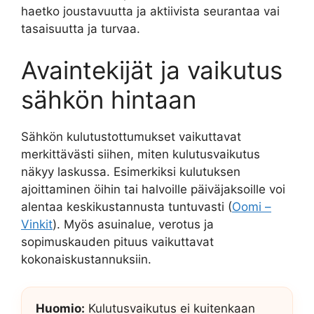
haetko joustavuutta ja aktiivista seurantaa vai
tasaisuutta ja turvaa.
Avaintekijät ja vaikutus
sähkön hintaan
Sähkön kulutustottumukset vaikuttavat
merkittävästi siihen, miten kulutusvaikutus
näkyy laskussa. Esimerkiksi kulutuksen
ajoittaminen öihin tai halvoille päiväjaksoille voi
alentaa keskikustannusta tuntuvasti (
Oomi –
Vinkit
). Myös asuinalue, verotus ja
sopimuskauden pituus vaikuttavat
kokonaiskustannuksiin.
Huomio:
Kulutusvaikutus ei kuitenkaan