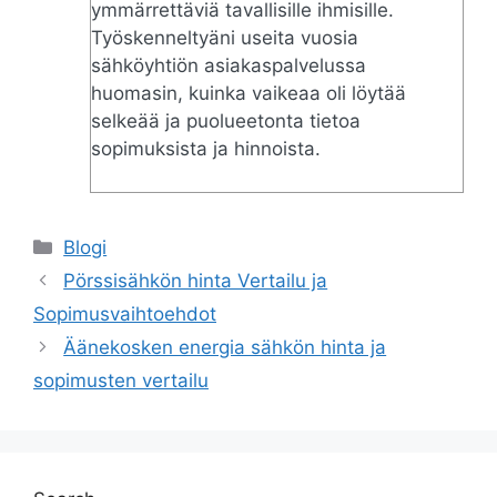
ymmärrettäviä tavallisille ihmisille.
Työskenneltyäni useita vuosia
sähköyhtiön asiakaspalvelussa
huomasin, kuinka vaikeaa oli löytää
selkeää ja puolueetonta tietoa
sopimuksista ja hinnoista.
Categories
Blogi
Pörssisähkön hinta Vertailu ja
Sopimusvaihtoehdot
Äänekosken energia sähkön hinta ja
sopimusten vertailu