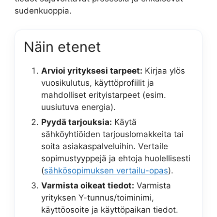
sudenkuoppia.
Näin etenet
Arvioi yrityksesi tarpeet:
Kirjaa ylös
vuosikulutus, käyttöprofiilit ja
mahdolliset erityistarpeet (esim.
uusiutuva energia).
Pyydä tarjouksia:
Käytä
sähköyhtiöiden tarjouslomakkeita tai
soita asiakaspalveluihin. Vertaile
sopimustyyppejä ja ehtoja huolellisesti
(
sähkösopimuksen vertailu-opas
).
Varmista oikeat tiedot:
Varmista
yrityksen Y-tunnus/toiminimi,
käyttöosoite ja käyttöpaikan tiedot.