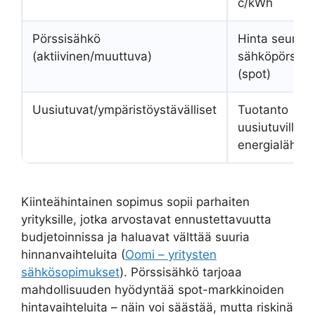
c/kWh
Pörssisähkö
Hinta seuraa
(aktiivinen/muuttuva)
sähköpörssiä
(spot)
Uusiutuvat/ympäristöystävälliset
Tuotanto
uusiutuvilla
energialähteil
Kiinteähintainen sopimus sopii parhaiten
yrityksille, jotka arvostavat ennustettavuutta
budjetoinnissa ja haluavat välttää suuria
hinnanvaihteluita (
Oomi – yritysten
sähkösopimukset
). Pörssisähkö tarjoaa
mahdollisuuden hyödyntää spot-markkinoiden
hintavaihteluita – näin voi säästää, mutta riskinä