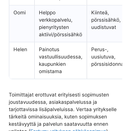
Oomi
Helppo
Kiinteä,
verkkopalvelu,
pörssisähkö,
pienyritysten
uudistuvat
aktiivi/pörssisähkö
Helen
Painotus
Perus-,
vastuullisuudessa,
uusiutuva,
kaupunkien
pörssisidonnain
omistama
Toimittajat erottuvat erityisesti sopimusten
joustavuudessa, asiakaspalvelussa ja
tarjottavissa lisäpalveluissa. Vertaa yritykselle
tärkeitä ominaisuuksia, kuten sopimuksen
kestävyyttä ja palvelun saatavuutta ennen