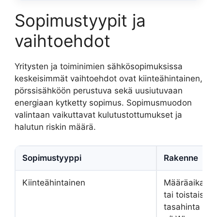
Sopimustyypit ja
vaihtoehdot
Yritysten ja toiminimien sähkösopimuksissa
keskeisimmät vaihtoehdot ovat kiinteähintainen,
pörssisähköön perustuva sekä uusiutuvaan
energiaan kytketty sopimus. Sopimusmuodon
valintaan vaikuttavat kulutustottumukset ja
halutun riskin määrä.
Sopimustyyppi
Rakenne
Kiinteähintainen
Määräaikaine
tai toistaiseks
tasahinta