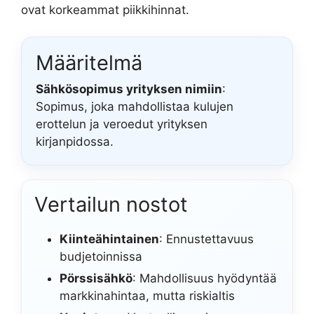
ovat korkeammat piikkihinnat.
Määritelmä
Sähkösopimus yrityksen nimiin
:
Sopimus, joka mahdollistaa kulujen
erottelun ja veroedut yrityksen
kirjanpidossa.
Vertailun nostot
Kiinteähintainen
: Ennustettavuus
budjetoinnissa
Pörssisähkö
: Mahdollisuus hyödyntää
markkinahintaa, mutta riskialtis