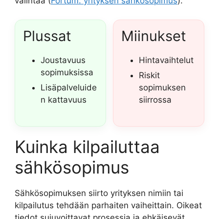
valintaa (
Fortum: yrityksen sähkösopimus
).
Plussat
Miinukset
Joustavuus
Hintavaihtelut
sopimuksissa
Riskit
Lisäpalveluide
sopimuksen
n kattavuus
siirrossa
Kuinka kilpailuttaa
sähkösopimus
Sähkösopimuksen siirto yrityksen nimiin tai
kilpailutus tehdään parhaiten vaiheittain. Oikeat
tiedot sujuvoittavat prosessia ja ehkäisevät