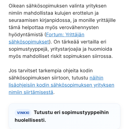
Oikean sähkösopimuksen valinta yrityksen
nimiin mahdollistaa kulujen erottelun ja
seuraamisen kirjanpidossa, ja monille yrittäjille
tämä helpottaa myös verovähennysten
hyödyntämistä (
Fortum: Yrittäjän
sähkösopimukset
). On tärkeää vertailla eri
sopimustyyppejä, yritystarjoajia ja huomioida
myös mahdolliset riskit sopimuksen siirrossa.
Jos tarvitset tarkempia ohjeita kodin
sähkösopimuksen siirtoon, tutustu
näihin
lisäohjeisiin kodin sähkösopimuksen yrityksen
nimiin siirtämisestä
.
Tutustu eri sopimustyyppeihin
VINKKI
huolellisesti.