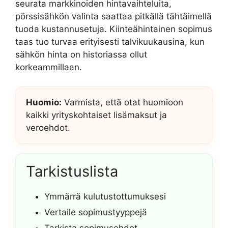
seurata markkinoiden hintavaihteluita,
pörssisähkön valinta saattaa pitkällä tähtäimellä
tuoda kustannusetuja. Kiinteähintainen sopimus
taas tuo turvaa erityisesti talvikuukausina, kun
sähkön hinta on historiassa ollut
korkeammillaan.
Huomio:
Varmista, että otat huomioon
kaikki yrityskohtaiset lisämaksut ja
veroehdot.
Tarkistuslista
Ymmärrä kulutustottumuksesi
Vertaile sopimustyyppejä