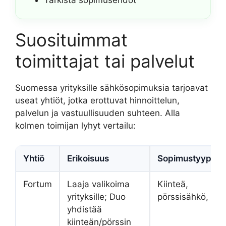
Tarkista sopimusehdot
Suosituimmat
toimittajat tai palvelut
Suomessa yrityksille sähkösopimuksia tarjoavat
useat yhtiöt, jotka erottuvat hinnoittelun,
palvelun ja vastuullisuuden suhteen. Alla
kolmen toimijan lyhyt vertailu:
Yhtiö
Erikoisuus
Sopimustyypit
Fortum
Laaja valikoima
Kiinteä,
yrityksille; Duo
pörssisähkö, Du
yhdistää
kiinteän/pörssin