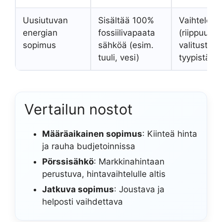
Uusiutuvan
Sisältää 100%
Vaihteleva
energian
fossiilivapaata
(riippuu
sopimus
sähköä (esim.
valitusta
tuuli, vesi)
tyypistä)
Vertailun nostot
Määräaikainen sopimus
: Kiinteä hinta
ja rauha budjetoinnissa
Pörssisähkö
: Markkinahintaan
perustuva, hintavaihtelulle altis
Jatkuva sopimus
: Joustava ja
helposti vaihdettava