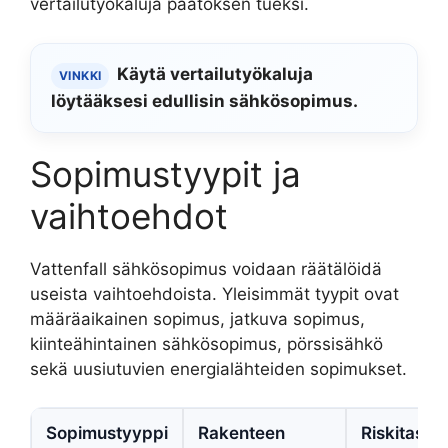
vertailutyökaluja päätöksen tueksi.
Käytä vertailutyökaluja
VINKKI
löytääksesi edullisin sähkösopimus.
Sopimustyypit ja
vaihtoehdot
Vattenfall sähkösopimus voidaan räätälöidä
useista vaihtoehdoista. Yleisimmät tyypit ovat
määräaikainen sopimus, jatkuva sopimus,
kiinteähintainen sähkösopimus, pörssisähkö
sekä uusiutuvien energialähteiden sopimukset.
Sopimustyyppi
Rakenteen
Riskitaso /