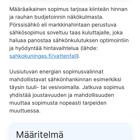
Määräaikainen sopimus tarjoaa kiinteän hinnan
ja rauhan budjetoinnin näkökulmasta.
Pörssisähkö eli markkinahintaan perustuva
sähkösopimus soveltuu taas kuluttajalle, joka
haluaa panostaa sähkönkulutuksen optimointiin
ja hyödyntää hintavaihtelua (lähde:
sahkokuningas.fi/vattenfall
).
Uusiutuvan energian sopimusvalinnat
mahdollistavat sähkönhankinnan esimerkiksi
täysin tuuli- tai vesivoimalla. Jatkuva sopimus
yhdistää joustavuuden ja mahdollisuuden
muuttaa sopimusta nopeasti tarpeiden
muuttuessa.
Määritelmä