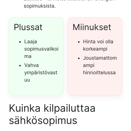
sopimuksista.
Plussat
Miinukset
Laaja
Hinta voi olla
sopimusvalikoi
korkeampi
ma
Joustamattom
Vahva
ampi
ympäristövast
hinnoittelussa
uu
Kuinka kilpailuttaa
sähkösopimus