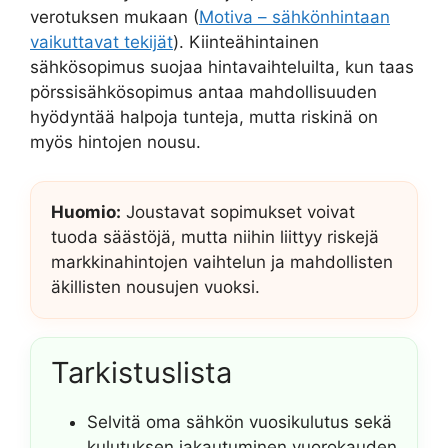
verotuksen mukaan (
Motiva – sähkönhintaan
vaikuttavat tekijät
). Kiinteähintainen
sähkösopimus suojaa hintavaihteluilta, kun taas
pörssisähkösopimus antaa mahdollisuuden
hyödyntää halpoja tunteja, mutta riskinä on
myös hintojen nousu.
Huomio:
Joustavat sopimukset voivat
tuoda säästöjä, mutta niihin liittyy riskejä
markkinahintojen vaihtelun ja mahdollisten
äkillisten nousujen vuoksi.
Tarkistuslista
Selvitä oma sähkön vuosikulutus sekä
kulutuksen jakautuminen vuorokauden