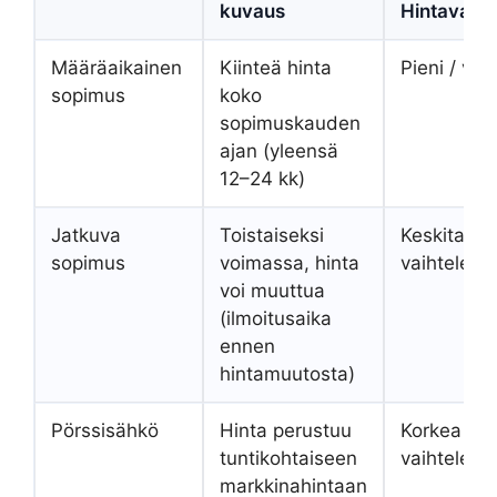
kuvaus
Hintavaiht
Määräaikainen
Kiinteä hinta
Pieni / va
sopimus
koko
sopimuskauden
ajan (yleensä
12–24 kk)
Jatkuva
Toistaiseksi
Keskitaso 
sopimus
voimassa, hinta
vaihteleva
voi muuttua
(ilmoitusaika
ennen
hintamuutosta)
Pörssisähkö
Hinta perustuu
Korkea /
tuntikohtaiseen
vaihteleva
markkinahintaan