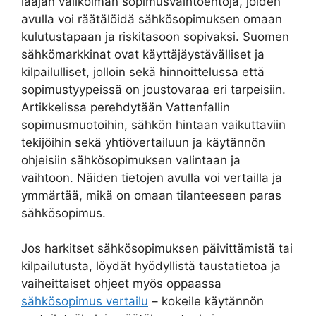
laajan valikoiman sopimusvaihtoehtoja, joiden
avulla voi räätälöidä sähkösopimuksen omaan
kulutustapaan ja riskitasoon sopivaksi. Suomen
sähkömarkkinat ovat käyttäjäystävälliset ja
kilpailulliset, jolloin sekä hinnoittelussa että
sopimustyypeissä on joustovaraa eri tarpeisiin.
Artikkelissa perehdytään Vattenfallin
sopimusmuotoihin, sähkön hintaan vaikuttaviin
tekijöihin sekä yhtiövertailuun ja käytännön
ohjeisiin sähkösopimuksen valintaan ja
vaihtoon. Näiden tietojen avulla voi vertailla ja
ymmärtää, mikä on omaan tilanteeseen paras
sähkösopimus.
Jos harkitset sähkösopimuksen päivittämistä tai
kilpailutusta, löydät hyödyllistä taustatietoa ja
vaiheittaiset ohjeet myös oppaassa
sähkösopimus vertailu
– kokeile käytännön