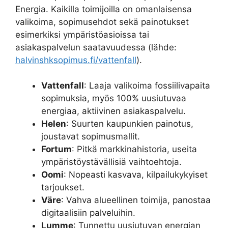
Energia. Kaikilla toimijoilla on omanlaisensa
valikoima, sopimusehdot sekä painotukset
esimerkiksi ympäristöasioissa tai
asiakaspalvelun saatavuudessa (lähde:
halvinshksopimus.fi/vattenfall
).
Vattenfall
: Laaja valikoima fossiilivapaita
sopimuksia, myös 100% uusiutuvaa
energiaa, aktiivinen asiakaspalvelu.
Helen
: Suurten kaupunkien painotus,
joustavat sopimusmallit.
Fortum
: Pitkä markkinahistoria, useita
ympäristöystävällisiä vaihtoehtoja.
Oomi
: Nopeasti kasvava, kilpailukykyiset
tarjoukset.
Väre
: Vahva alueellinen toimija, panostaa
digitaalisiin palveluihin.
Lumme
: Tunnettu uusiutuvan energian