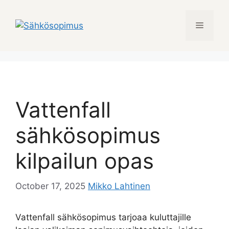
Skip
to
Menu
content
Vattenfall
sähkösopimus
kilpailun opas
October 17, 2025
Mikko Lahtinen
Vattenfall sähkösopimus tarjoaa kuluttajille