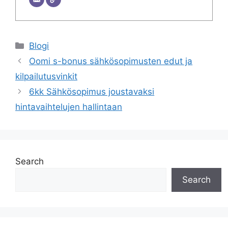
Categories
Blogi
Oomi s-bonus sähkösopimusten edut ja
kilpailutusvinkit
6kk Sähkösopimus joustavaksi
hintavaihtelujen hallintaan
Search
Search