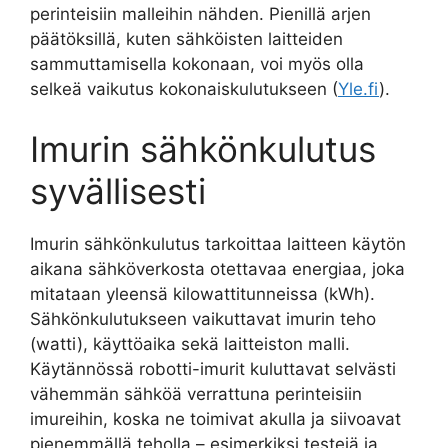
perinteisiin malleihin nähden. Pienillä arjen
päätöksillä, kuten sähköisten laitteiden
sammuttamisella kokonaan, voi myös olla
selkeä vaikutus kokonaiskulutukseen (
Yle.fi
).
Imurin sähkönkulutus
syvällisesti
Imurin sähkönkulutus tarkoittaa laitteen käytön
aikana sähköverkosta otettavaa energiaa, joka
mitataan yleensä kilowattitunneissa (kWh).
Sähkönkulutukseen vaikuttavat imurin teho
(watti), käyttöaika sekä laitteiston malli.
Käytännössä robotti-imurit kuluttavat selvästi
vähemmän sähköä verrattuna perinteisiin
imureihin, koska ne toimivat akulla ja siivoavat
pienemmällä teholla – esimerkiksi testejä ja