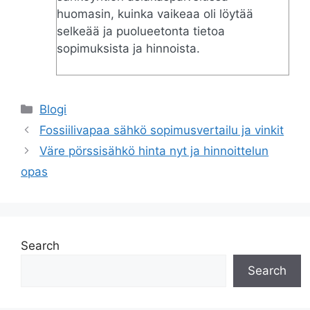
huomasin, kuinka vaikeaa oli löytää
selkeää ja puolueetonta tietoa
sopimuksista ja hinnoista.
Categories
Blogi
Fossiilivapaa sähkö sopimusvertailu ja vinkit
Väre pörssisähkö hinta nyt ja hinnoittelun
opas
Search
Search