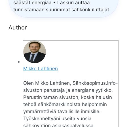
säästät energiaa • Laskuri auttaa
tunnistamaan suurimmat sähkönkuluttajat
Author
Mikko Lahtinen
Olen Mikko Lahtinen, Sähkösopimus.info-
sivuston perustaja ja energianalyytikko.
Perustin tämän sivuston, koska halusin
tehdä sähkömarkkinoista helpommin
ymmärrettäviä tavallisille ihmisille.
Työskenneltyäni useita vuosia
sähköyhtiön asiakaspalvelussa