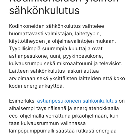
sähkönkulutus
Kodinkoneiden sähkönkulutus vaihtelee
huomattavasti valmistajan, laitetyypin,
käyttötiheyden ja ohjelmavalintojen mukaan.
Tyypillisimpiä suurempia kuluttajia ovat
astianpesukone, uuni, pyykinpesukone,
kuivausrumpu sekä mikroaaltouuni ja televisiot.
Laitteen sähkönkulutus laskuri auttaa
arvioimaan sekä yksittäisten laitteiden että koko
kodin energiankäyttöä.
Esimerkiksi
astianpesukoneen sähkönkulutus
on
alhaisempi täysinäisenä ja energiatehokkaalla
eco-ohjelmalla verrattuna pikaohjelmaan, kun
taas kuivausrummun valinnassa
lämpöpumppumalli säästää rutkasti energiaa