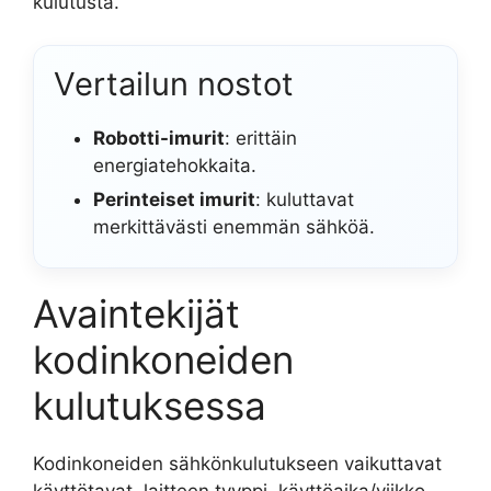
kulutusta.
Vertailun nostot
Robotti-imurit
: erittäin
energiatehokkaita.
Perinteiset imurit
: kuluttavat
merkittävästi enemmän sähköä.
Avaintekijät
kodinkoneiden
kulutuksessa
Kodinkoneiden sähkönkulutukseen vaikuttavat
käyttötavat, laitteen tyyppi, käyttöaika/viikko