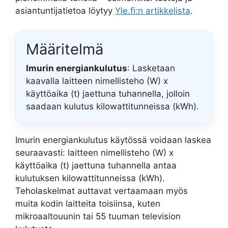
asiantuntijatietoa löytyy
Yle.fi:n artikkelista
.
Määritelmä
Imurin energiankulutus
: Lasketaan
kaavalla laitteen nimellisteho (W) x
käyttöaika (t) jaettuna tuhannella, jolloin
saadaan kulutus kilowattitunneissa (kWh).
Imurin energiankulutus käytössä voidaan laskea
seuraavasti: laitteen nimellisteho (W) x
käyttöaika (t) jaettuna tuhannella antaa
kulutuksen kilowattitunneissa (kWh).
Teholaskelmat auttavat vertaamaan myös
muita kodin laitteita toisiinsa, kuten
mikroaaltouunin tai 55 tuuman television