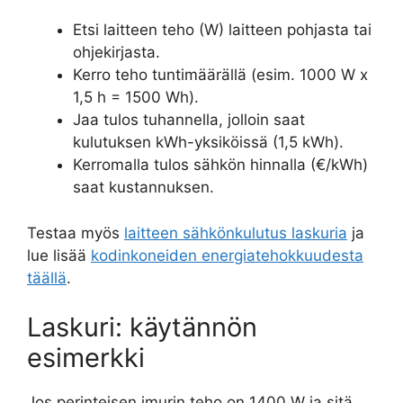
Etsi laitteen teho (W) laitteen pohjasta tai
ohjekirjasta.
Kerro teho tuntimäärällä (esim. 1000 W x
1,5 h = 1500 Wh).
Jaa tulos tuhannella, jolloin saat
kulutuksen kWh-yksiköissä (1,5 kWh).
Kerromalla tulos sähkön hinnalla (€/kWh)
saat kustannuksen.
Testaa myös
laitteen sähkönkulutus laskuria
ja
lue lisää
kodinkoneiden energiatehokkuudesta
täällä
.
Laskuri: käytännön
esimerkki
Jos perinteisen imurin teho on 1400 W ja sitä