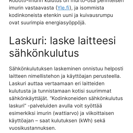
Robotti-imurin kulutus on murto-osa perinteisen
imurin vastaavasta (
Yle.fi
), ja isommista
kodinkoneista etenkin uuni ja kuivausrumpu
ovat suurimpia energiasyöppöjä.
Laskuri: laske laitteesi
sähkönkulutus
Sähkönkulutuksen laskeminen onnistuu helposti
laitteen nimellistehon ja käyttöajan perusteella.
Laskuri auttaa vertaamaan eri laitteiden
kulutusta ja tunnistamaan kotisi suurimmat
sähkönkäyttäjät. ”Kodinkoneiden sähkönkulutus
laskuri” -palveluiden avulla voit syöttää
esimerkiksi imurin (wattiarvo) ja viikoittaisen
käyttöajan – saat kulutuksen (kWh) sekä
vuosikustannuksen.