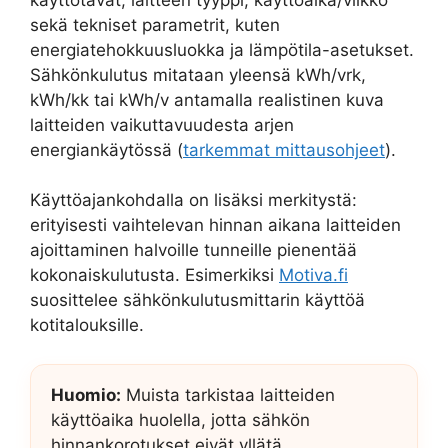
sekä tekniset parametrit, kuten
energiatehokkuusluokka ja lämpötila-asetukset.
Sähkönkulutus mitataan yleensä kWh/vrk,
kWh/kk tai kWh/v antamalla realistinen kuva
laitteiden vaikuttavuudesta arjen
energiankäytössä (
tarkemmat mittausohjeet
).
Käyttöajankohdalla on lisäksi merkitystä:
erityisesti vaihtelevan hinnan aikana laitteiden
ajoittaminen halvoille tunneille pienentää
kokonaiskulutusta. Esimerkiksi
Motiva.fi
suosittelee sähkönkulutusmittarin käyttöä
kotitalouksille.
Huomio:
Muista tarkistaa laitteiden
käyttöaika huolella, jotta sähkön
hinnankorotukset eivät yllätä.