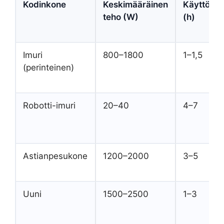
Kodinkone
Keskimääräinen
Käyttöaik
teho (W)
(h)
Imuri
800–1800
1–1,5
(perinteinen)
Robotti-imuri
20–40
4–7
Astianpesukone
1200–2000
3–5
Uuni
1500–2500
1–3