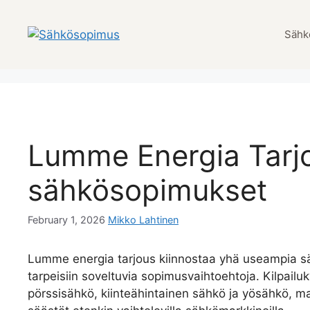
Skip
to
Sähk
content
Lumme Energia Tarjo
sähkösopimukset
February 1, 2026
Mikko Lahtinen
Lumme energia tarjous kiinnostaa yhä useampia sähk
tarpeisiin soveltuvia sopimusvaihtoehtoja. Kilpailuk
pörssisähkö, kiinteähintainen sähkö ja yösähkö, m