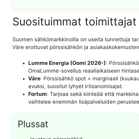
Suosituimmat toimittajat 
Suomen sähkömarkkinoilla on useita tunnettuja tar
Väre erottuvat pörssisähkön ja asiakaskokemusten os
Lumme Energia (Oomi 2026-)
: Pörssisähkö
OmaLumme-sovellus reaaliaikaiseen hintaseu
Väre
: Pörssisähkö spot + marginaali (kuukau
avuksi, suositut lyhyet irtisanomisajat.
Fortum
: Tarjoaa sekä kiinteää että markkina
vaihtelee enemmän lisäpalveluiden perusteel
Plussat