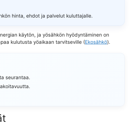
kön hinta, ehdot ja palvelut kuluttajalle.
nergian käytön, ja yösähkön hyödyntäminen on
mpaa kulutusta yöaikaan tarvitseville (
Ekosähkö
).
ta seurantaa.
akoitavuutta.
ät