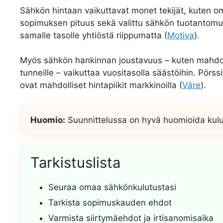
Sähkön hintaan vaikuttavat monet tekijät, kuten om
sopimuksen pituus sekä valittu sähkön tuotantomuo
samalle tasolle yhtiöstä riippumatta (
Motiva
).
Myös sähkön hankinnan joustavuus – kuten mahdolli
tunneille – vaikuttaa vuositasolla säästöihin. Pörss
ovat mahdolliset hintapiikit markkinoilla (
Väre
).
Huomio:
Suunnittelussa on hyvä huomioida kulut
Tarkistuslista
Seuraa omaa sähkönkulutustasi
Tarkista sopimuskauden ehdot
Varmista siirtymäehdot ja irtisanomisaika