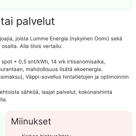
tai palvelut
joajia, joista Lumme Energia (nykyinen Oomi) sekä
alta. Alla tiivis vertailu:
 spot + 0,5 snt/kWh, 14 vrk irtisanomisaika,
rantaan, mahdollisuus lisätä ekoenergia.
simaksu), Väppi-sovellus hintatietojen ja optimoinnin
ehtoista sähköä, laajat palvelut, kokonaishinta
la.
Miinukset