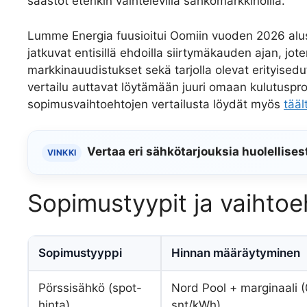
säästöt etenkin vaihtelevilla sähkömarkkinoilla.
Lumme Energia fuusioitui Oomiin vuoden 2026 alus
jatkuvat entisillä ehdoilla siirtymäkauden ajan, j
markkinauudistukset sekä tarjolla olevat erityisedu
vertailu auttavat löytämään juuri omaan kulutusprof
sopimusvaihtoehtojen vertailusta löydät myös
tääl
Vertaa eri sähkötarjouksia huolellise
VINKKI
Sopimustyypit ja vaihto
Sopimustyyppi
Hinnan määräytyminen
Pörssisähkö (spot-
Nord Pool + marginaali (
hinta)
snt/kWh)