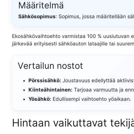
Määritelmä
Sähkösopimus
: Sopimus, jossa määritellään säh
Ekosähkövaihtoehto varmistaa 100 % uusiutuvan e
järkevää erityisesti sähköauton lataajille tai suure
Vertailun nostot
Pörssisähkö:
Joustavuus edellyttää aktiivis
Kiinteähintainen:
Tarjoaa varmuutta ja enn
Yösähkö:
Edullisempi vaihtoehto yöaikaan.
Hintaan vaikuttavat tekij