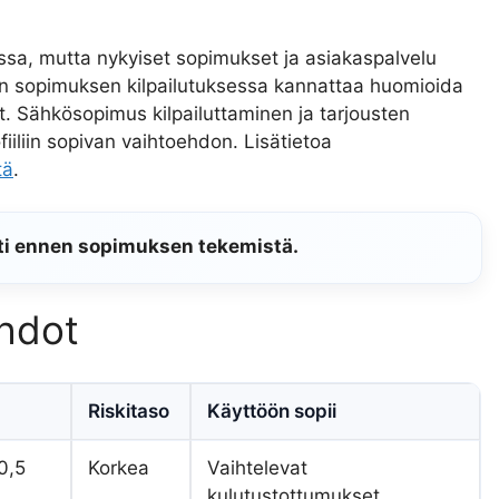
sa, mutta nykyiset sopimukset ja asiakaspalvelu
oten sopimuksen kilpailutuksessa kannattaa huomioida
t. Sähkösopimus kilpailuttaminen ja tarjousten
iiliin sopivan vaihtoehdon. Lisätietoa
tä
.
sti ennen sopimuksen tekemistä.
ehdot
Riskitaso
Käyttöön sopii
0,5
Korkea
Vaihtelevat
kulutustottumukset,