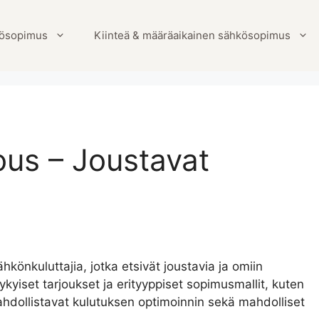
ösopimus
Kiinteä & määräaikainen sähkösopimus
us – Joustavat
önkuluttajia, jotka etsivät joustavia ja omiin
ykyiset tarjoukset ja erityyppiset sopimusmallit, kuten
ahdollistavat kulutuksen optimoinnin sekä mahdolliset