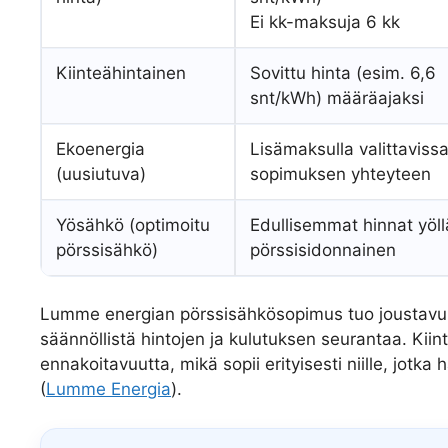
Ei kk-maksuja 6 kk
Kiinteähintainen
Sovittu hinta (esim. 6,6
snt/kWh) määräajaksi
Ekoenergia
Lisämaksulla valittaviss
(uusiutuva)
sopimuksen yhteyteen
Yösähkö (optimoitu
Edullisemmat hinnat yöll
pörssisähkö)
pörssisidonnainen
Lumme energian pörssisähkösopimus tuo joustavuu
säännöllistä hintojen ja kulutuksen seurantaa. Kii
ennakoitavuutta, mikä sopii erityisesti niille, jotk
(
Lumme Energia
).