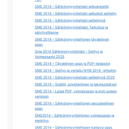
SME 2014 – Sähkönmyyntiehdot selkokielellä
SME 2014 – Sähkönmyyntiehdot selkeästi selitetty
SME 2014 – Sähkönmyyntiehdot selitettynä
SME 2014 – Sähkönmyyntiehdot: Tarkoitus ja
päivitystilanne
SME 2014 – Sähkönmyyntiehtojen täydellinen
opas
Sme 2014 Sähkönmyyntiehdot – Selitys ja
Voimassaolo 2025
SME 2014 – Täydellinen opas ja PDF-tiedostot
SME 2014 – Selitys ja vertailu NYM 2014 -ehtoihin
SME 2014 – Sähkönmyyntiehdot selitettynä 2025
SME 2014 – Sisältö, soveltaminen ja lakimuutokset
SME 2014 – Lataa PDF, voimassaolo ja erot uuteen
versioon
SME 2014 – Sähkönmyyntiehtojen perusteellinen
opas
SME2014 – Sähkönmyyntiehtojen voimassaolo ja
merkitys
SME 2014 – Sähkönmyyntiehtojen kattava opas