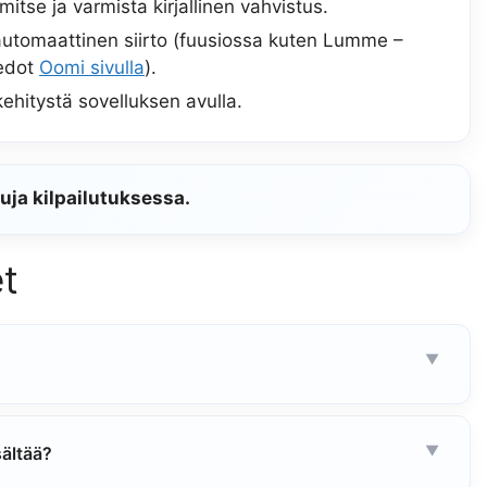
itse ja varmista kirjallinen vahvistus.
automaattinen siirto (fuusiossa kuten Lumme –
iedot
Oomi sivulla
).
kehitystä sovelluksen avulla.
ja kilpailutuksessa.
t
sältää?