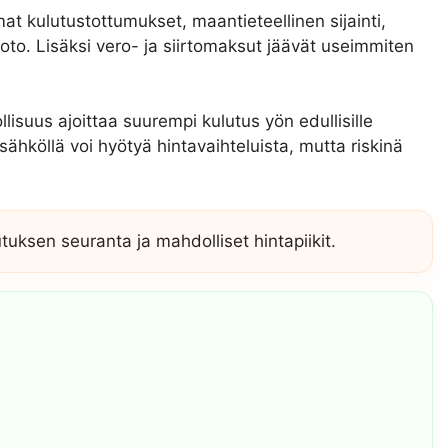
at kulutustottumukset, maantieteellinen sijainti,
to. Lisäksi vero- ja siirtomaksut jäävät useimmiten
suus ajoittaa suurempi kulutus yön edullisille
isähköllä voi hyötyä hintavaihteluista, mutta riskinä
uksen seuranta ja mahdolliset hintapiikit.