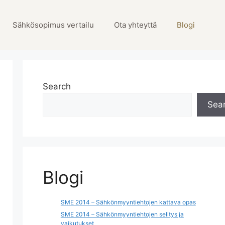
Sähkösopimus vertailu
Ota yhteyttä
Blogi
Search
Sea
Blogi
SME 2014 – Sähkönmyyntiehtojen kattava opas
SME 2014 – Sähkönmyyntiehtojen selitys ja
vaikutukset