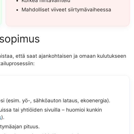
Korkea hintavaihtelu
Mahdolliset viiveet siirtymävaiheessa
ösopimus
istaa, että saat ajankohtaisen ja omaan kulutukseen
ailuprosessiin:
esi (esim. yö-, sähköauton lataus, ekoenergia).
ssa tai yhtiöiden sivuilla – huomioi kunkin
s
).
rtymäajan pituus.