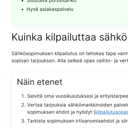
Joustava pörssisähkö
Hyvä asiakaspalvelu
Kuinka kilpailuttaa sähk
Sähkösopimuksen kilpailutus on tehokas tapa varm
sopivan tarjouksen. Alla selkeä opas vaihto- ja vert
Näin etenet
Selvitä oma vuosikulutuksesi ja erityistarpe
Vertaa tarjouksia sähkömarkkinoiden palvelui
sopimuksen ehdot ja hyödyt (
kilpailutusopa
Tarkista sopimuksen irtisanomisehdot ja sii