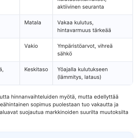
aktiivinen seuranta
Matala
Vakaa kulutus,
hintavarmuus tärkeää
a
Vakio
Ympäristöarvot, vihreä
sähkö
ä,
Keskitaso
Yöajalla kulutukseen
(lämmitys, lataus)
tta hinnanvaihteluiden myötä, mutta edellyttää
nteähintainen sopimus puolestaan tuo vakautta ja
a haluavat suojautua markkinoiden suurilta muutoksilta