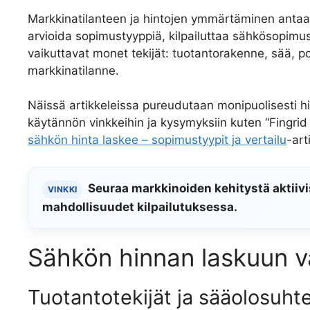
Markkinatilanteen ja hintojen ymmärtäminen antaa k
arvioida sopimustyyppiä, kilpailuttaa sähkösopimu
vaikuttavat monet tekijät: tuotantorakenne, sää, p
markkinatilanne.
Näissä artikkeleissa pureudutaan monipuolisesti h
käytännön vinkkeihin ja kysymyksiin kuten “Fingrid
sähkön hinta laskee – sopimustyypit ja vertailu
-art
Seuraa markkinoiden kehitystä aktiivi
VINKKI
mahdollisuudet kilpailutuksessa.
Sähkön hinnan laskuun va
Tuotantotekijät ja sääolosuht