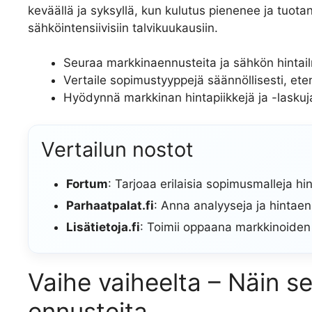
keväällä ja syksyllä, kun kulutus pienenee ja tuota
sähköintensiivisiin talvikuukausiin.
Seuraa markkinaennusteita ja sähkön hintail
Vertaile sopimustyyppejä säännöllisesti, ete
Hyödynnä markkinan hintapiikkejä ja -laskuja
Vertailun nostot
Fortum
: Tarjoaa erilaisia sopimusmalleja h
Parhaatpalat.fi
: Anna analyyseja ja hintaen
Lisätietoja.fi
: Toimii oppaana markkinoide
Vaihe vaiheelta – Näin s
ennusteita