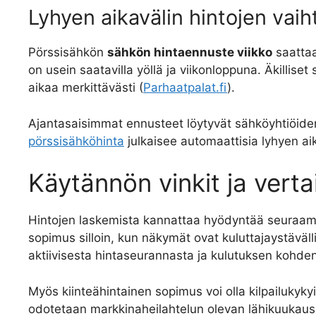
Lyhyen aikavälin hintojen vaiht
Pörssisähkön
sähkön hintaennuste viikko
saattaa
on usein saatavilla yöllä ja viikonloppuna. Äkillise
aikaa merkittävästi (
Parhaatpalat.fi
).
Ajantasaisimmat ennusteet löytyvät sähköyhtiöiden 
pörssisähköhinta
julkaisee automaattisia lyhyen aik
Käytännön vinkit ja verta
Hintojen laskemista kannattaa hyödyntää seuraamal
sopimus silloin, kun näkymät ovat kuluttajaystäväl
aktiivisesta hintaseurannasta ja kulutuksen kohden
Myös kiinteähintainen sopimus voi olla kilpailukykyi
odotetaan markkinaheilahtelun olevan lähikuukausi