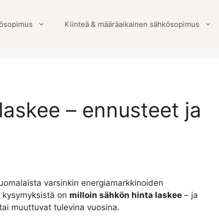
ösopimus
Kiinteä & määräaikainen sähkösopimus
 laskee – ennusteet ja
uomalaista varsinkin energiamarkkinoiden
tä kysymyksistä on
milloin sähkön hinta laskee
– ja
 tai muuttuvat tulevina vuosina.