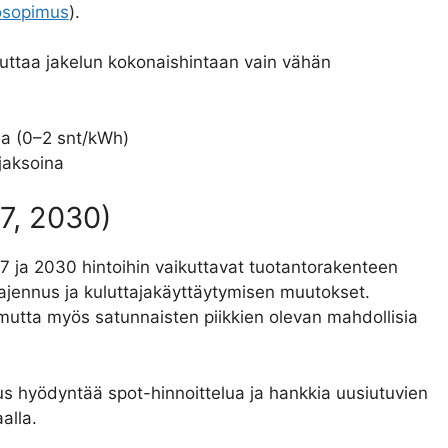
ösopimus
).
kuttaa jakelun kokonaishintaan vain vähän
ina (0–2 snt/kWh)
jaksoina
7, 2030)
027 ja 2030 hintoihin vaikuttavat tuotantorakenteen
ajennus ja kuluttajakäyttäytymisen muutokset.
, mutta myös satunnaisten piikkien olevan mahdollisia
s hyödyntää spot-hinnoittelua ja hankkia uusiutuvien
alla.