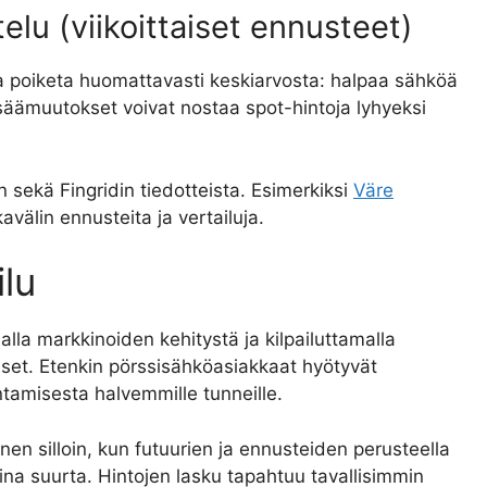
elu (viikoittaiset ennusteet)
 poiketa huomattavasti keskiarvosta: halpaa sähköä
t säämuutokset voivat nostaa spot-hintoja lyhyeksi
sekä Fingridin tiedotteista. Esimerkiksi
Väre
avälin ennusteita ja vertailuja.
ilu
la markkinoiden kehitystä ja kilpailuttamalla
liset. Etenkin pörssisähköasiakkaat hyötyvät
tamisesta halvemmille tunneille.
nen silloin, kun futuurien ja ennusteiden perusteella
na suurta. Hintojen lasku tapahtuu tavallisimmin