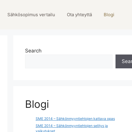
Sähkösopimus vertailu
Ota yhteyttä
Blogi
Search
Sea
Blogi
SME 2014 – Sähkönmyyntiehtojen kattava opas
SME 2014 – Sähkönmyyntiehtojen selitys ja
vaikutukset