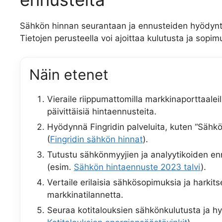
Sähkön hinnan seurantaan ja ennusteiden hyödyntä
Tietojen perusteella voi ajoittaa kulutusta ja sopi
Näin etenet
Vieraile riippumattomilla markkinaporttaalei
päivittäisiä hintaennusteita.
Hyödynnä Fingridin palveluita, kuten “Sähkön
(
Fingridin sähkön hinnat
).
Tutustu sähkönmyyjien ja analyytikoiden ennu
(esim.
Sähkön hintaennuste 2023 talvi
).
Vertaile erilaisia sähkösopimuksia ja harkits
markkinatilannetta.
Seuraa kotitalouksien sähkönkulutusta ja h