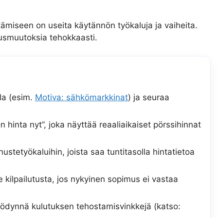
miseen on useita käytännön työkaluja ja vaiheita.
musmuutoksia tehokkaasti.
lla (esim.
Motiva: sähkömarkkinat
) ja seuraa
 hinta nyt”, joka näyttää reaaliaikaiset pörssihinnat
stetyökaluihin, joista saa tuntitasolla hintatietoa
e kilpailutusta, jos nykyinen sopimus ei vastaa
yödynnä kulutuksen tehostamisvinkkejä (katso: