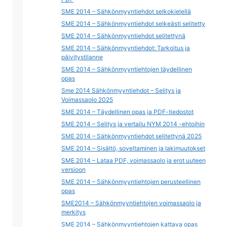
SME 2014 – Sähkönmyyntiehdot selkokielellä
SME 2014 – Sähkönmyyntiehdot selkeästi selitetty
SME 2014 – Sähkönmyyntiehdot selitettynä
SME 2014 – Sähkönmyyntiehdot: Tarkoitus ja
päivitystilanne
SME 2014 – Sähkönmyyntiehtojen täydellinen
opas
Sme 2014 Sähkönmyyntiehdot – Selitys ja
Voimassaolo 2025
SME 2014 – Täydellinen opas ja PDF-tiedostot
SME 2014 – Selitys ja vertailu NYM 2014 -ehtoihin
SME 2014 – Sähkönmyyntiehdot selitettynä 2025
SME 2014 – Sisältö, soveltaminen ja lakimuutokset
SME 2014 – Lataa PDF, voimassaolo ja erot uuteen
versioon
SME 2014 – Sähkönmyyntiehtojen perusteellinen
opas
SME2014 – Sähkönmyyntiehtojen voimassaolo ja
merkitys
SME 2014 – Sähkönmyyntiehtojen kattava opas