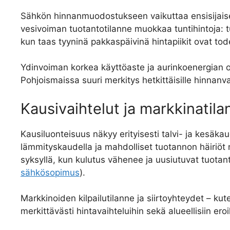
Sähkön hinnanmuodostukseen vaikuttaa ensisijaise
vesivoiman tuotantotilanne muokkaa tuntihintoja: tu
kun taas tyyninä pakkaspäivinä hintapiikit ovat to
Ydinvoiman korkea käyttöaste ja aurinkoenergian os
Pohjoismaissa suuri merkitys hetkittäisille hinnanvai
Kausivaihtelut ja markkinatila
Kausiluonteisuus näkyy erityisesti talvi- ja kesäka
lämmityskaudella ja mahdolliset tuotannon häiriöt n
syksyllä, kun kulutus vähenee ja uusiutuvat tuotan
sähkösopimus
).
Markkinoiden kilpailutilanne ja siirtoyhteydet – ku
merkittävästi hintavaihteluihin sekä alueellisiin eroi