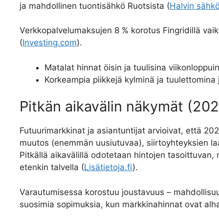
ja mahdollinen tuontisähkö Ruotsista (
Halvin sähk
Verkkopalvelumaksujen 8 % korotus Fingridillä vai
(
Investing.com
).
Matalat hinnat öisin ja tuulisina viikonloppu
Korkeampia piikkejä kylminä ja tuulettomina 
Pitkän aikavälin näkymät (202
Futuurimarkkinat ja asiantuntijat arvioivat, että 2
muutos (enemmän uusiutuvaa), siirtoyhteyksien la
Pitkällä aikavälillä odotetaan hintojen tasoittuvan
etenkin talvella (
Lisätietoja.fi
).
Varautumisessa korostuu joustavuus – mahdollisuu
suosimia sopimuksia, kun markkinahinnat ovat alha