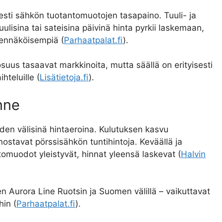
sti sähkön tuotantomuotojen tasapaino. Tuuli- ja
ulisina tai sateisina päivinä hinta pyrkii laskemaan,
dennäköisempiä (
Parhaatpalat.fi
).
uus tasaavat markkinoita, mutta säällä on erityisesti
hteluille (
Lisätietoja.fi
).
nne
uden välisinä hintaeroina. Kulutuksen kasvu
ostavat pörssisähkön tuntihintoja. Keväällä ja
tomuodot yleistyvät, hinnat yleensä laskevat (
Halvin
ten Aurora Line Ruotsin ja Suomen välillä – vaikuttavat
hin (
Parhaatpalat.fi
).