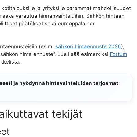
otitalouksille ja yrityksille paremmat mahdollisuudet
s sekä varautua hinnanvaihteluihin. Sähkön hintaan
oliittiset päätökset sekä eurooppalainen
intaennusteisiin (esim.
sähkön hintaennuste 2026
),
 sähkön hinta ennuste”. Lue lisää esimerkiksi
Fortum
ikkelista.
sesti ja hyödynnä hintavaihteluiden tarjoamat
ikuttavat tekijät
eet