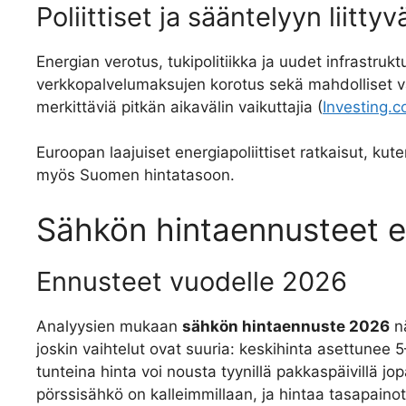
Poliittiset ja sääntelyyn liittyv
Energian verotus, tukipolitiikka ja uudet infrastrukt
verkkopalvelumaksujen korotus sekä mahdolliset va
merkittäviä pitkän aikavälin vaikuttajia (
Investing.
Euroopan laajuiset energiapoliittiset ratkaisut, ku
myös Suomen hintatasoon.
Sähkön hintaennusteet er
Ennusteet vuodelle 2026
Analyysien mukaan
sähkön hintaennuste 2026
nä
joskin vaihtelut ovat suuria: keskihinta asettunee 5
tunteina hinta voi nousta tyynillä pakkaspäivillä
pörssisähkö on kalleimmillaan, ja hintaa tasapai