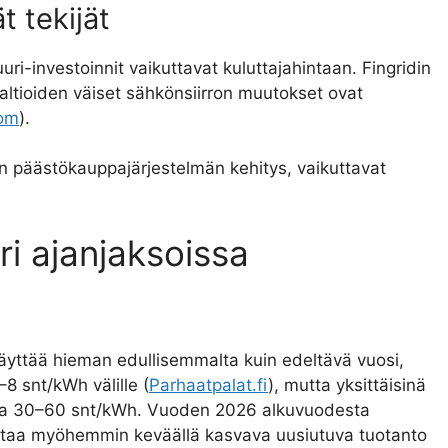
ät tekijät
uuri-investoinnit vaikuttavat kuluttajahintaan. Fingridin
ltioiden väiset sähkönsiirron muutokset ovat
com
).
ten päästökauppajärjestelmän kehitys, vaikuttavat
i ajanjaksoissa
yttää hieman edullisemmalta kuin edeltävä vuosi,
–8 snt/kWh välille (
Parhaatpalat.fi
), mutta yksittäisinä
 jopa 30–60 snt/kWh. Vuoden 2026 alkuvuodesta
nottaa myöhemmin keväällä kasvava uusiutuva tuotanto