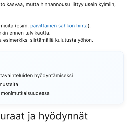
nto kasvaa, mutta hinnannousu liittyy usein kylmiin,
miöitä (esim.
päivittäinen sähkön hinta
).
nkin ennen talvikautta.
 esimerkiksi siirtämällä kulutusta yöhön.
intavaihteluiden hyödyntämiseksi
nusteita
n monimutkaisuudessa
euraat ja hyödynnät