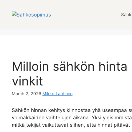
Skip
to
Sähk
content
Milloin sähkön hinta
vinkit
March 2, 2026
Mikko Lahtinen
Sähkön hinnan kehitys kiinnostaa yhä useampaa s
voimakkaiden vaihtelujen aikana. Yksi yleisimmis
mitkä tekijät vaikuttavat siihen, että hinnat pitävät