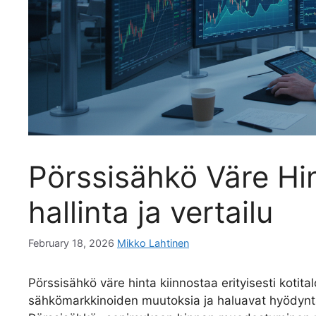
Pörssisähkö Väre Hin
hallinta ja vertailu
February 18, 2026
Mikko Lahtinen
Pörssisähkö väre hinta kiinnostaa erityisesti kotita
sähkömarkkinoiden muutoksia ja haluavat hyödyntä