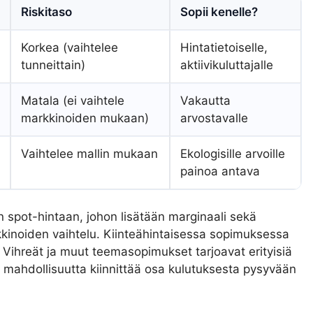
Riskitaso
Sopii kenelle?
Korkea (vaihtelee
Hintatietoiselle,
tunneittain)
aktiivikuluttajalle
Matala (ei vaihtele
Vakautta
markkinoiden mukaan)
arvostavalle
Vaihtelee mallin mukaan
Ekologisille arvoille
painoa antava
 spot-hintaan, johon lisätään marginaali sekä
kinoiden vaihtelu. Kiinteähintaisessa sopimuksessa
ihreät ja muut teemasopimukset tarjoavat erityisiä
ai mahdollisuutta kiinnittää osa kulutuksesta pysyvään