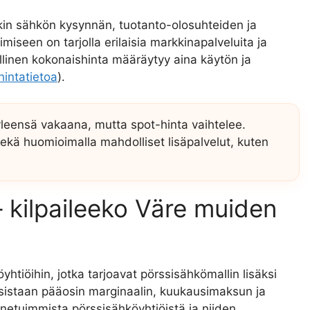
kin sähkön kysynnän, tuotanto-olosuhteiden ja
iseen on tarjolla erilaisia markkinapalveluita ja
ullinen kokonaishinta määräytyy aina käytön ja
hintatietoa
).
leensä vakaana, mutta spot-hinta vaihtelee.
sekä huomioimalla mahdolliset lisäpalvelut, kuten
– kilpaileeko Väre muiden
yhtiöihin, jotka tarjoavat pörssisähkömallin lisäksi
isistaan pääosin marginaalin, kuukausimaksun ja
netuimmista pörssisähköyhtiöistä ja niiden