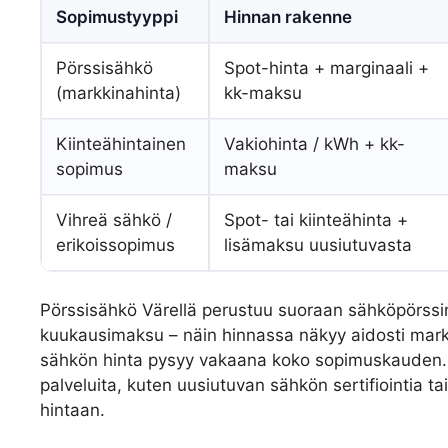
Sopimustyyppi
Hinnan rakenne
Pörssisähkö
Spot-hinta + marginaali +
(markkinahinta)
kk-maksu
Kiinteähintainen
Vakiohinta / kWh + kk-
sopimus
maksu
Vihreä sähkö /
Spot- tai kiinteähinta +
erikoissopimus
lisämaksu uusiutuvasta
Pörssisähkö Värellä perustuu suoraan sähköpörssin
kuukausimaksu – näin hinnassa näkyy aidosti mark
sähkön hinta pysyy vakaana koko sopimuskauden. V
palveluita, kuten uusiutuvan sähkön sertifiointia t
hintaan.