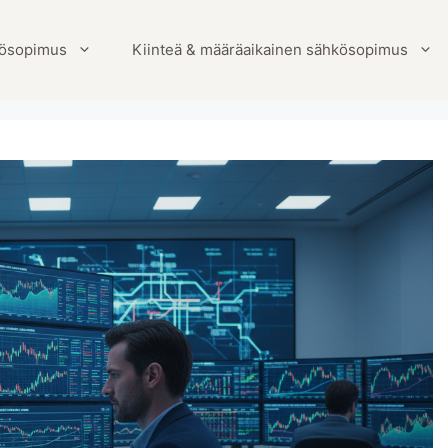
ösopimus
Kiinteä & määräaikainen sähkösopimus