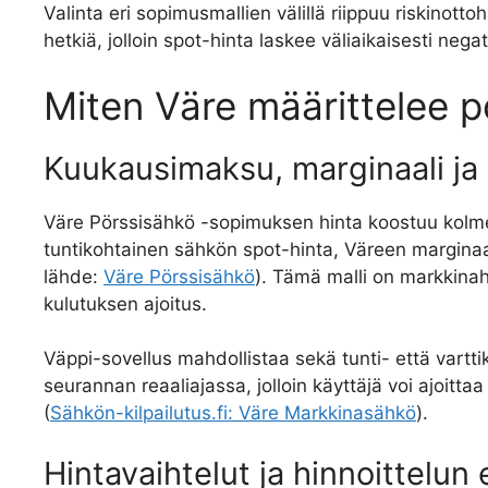
Valinta eri sopimusmallien välillä riippuu riskinott
hetkiä, jolloin spot-hinta laskee väliaikaisesti negati
Miten Väre määrittelee 
Kuukausimaksu, marginaali ja
Väre Pörssisähkö -sopimuksen hinta koostuu kolm
tuntikohtainen sähkön spot-hinta, Väreen margina
lähde:
Väre Pörssisähkö
). Tämä malli on markkinah
kulutuksen ajoitus.
Väppi-sovellus mahdollistaa sekä tunti- että vartt
seurannan reaaliajassa, jolloin käyttäjä voi ajoittaa
(
Sähkön-kilpailutus.fi: Väre Markkinasähkö
).
Hintavaihtelut ja hinnoittelun