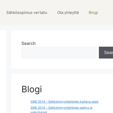
Sähkösopimus vertailu
Ota yhteyttä
Blogi
Search
Sea
Blogi
SME 2014 – Sähkönmyyntiehtojen kattava opas
SME 2014 – Sähkönmyyntiehtojen selitys ja
vaikutukset