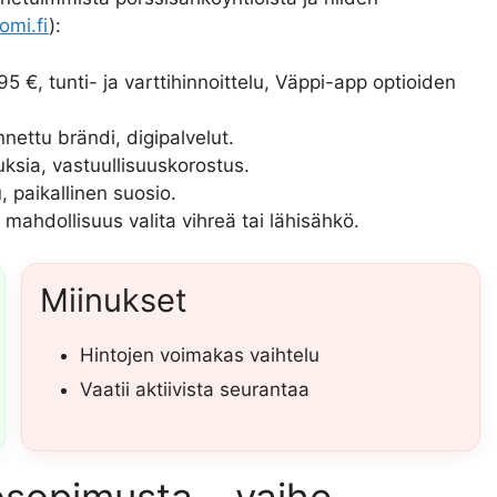
omi.fi
):
 €, tunti- ja varttihinnoittelu, Väppi-app optioiden
nettu brändi, digipalvelut.
ksia, vastuullisuuskorostus.
u, paikallinen suosio.
mahdollisuus valita vihreä tai lähisähkö.
Miinukset
Hintojen voimakas vaihtelu
Vaatii aktiivista seurantaa
ösopimusta – vaihe