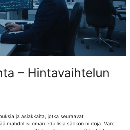
ta – Hintavaihtelun
louksia ja asiakkaita, jotka seuraavat
ä mahdollisimman edullisia sähkön hintoja. Väre