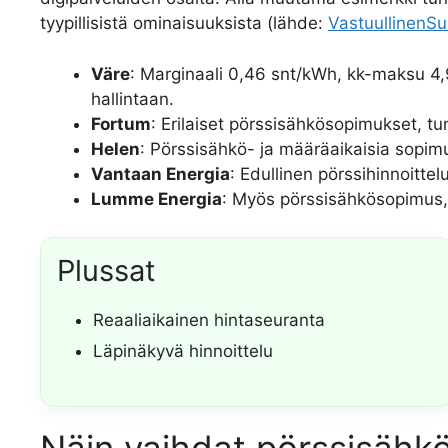
tyypillisistä ominaisuuksista (lähde:
VastuullinenSu
Väre
: Marginaali 0,46 snt/kWh, kk-maksu 4,95
hallintaan.
Fortum
: Erilaiset pörssisähkösopimukset, tun
Helen
: Pörssisähkö- ja määräaikaisia sopimu
Vantaan Energia
: Edullinen pörssihinnoittel
Lumme Energia
: Myös pörssisähkösopimus, 
Plussat
Reaaliaikainen hintaseuranta
Läpinäkyvä hinnoittelu
Näin vaihdat pörssisähk