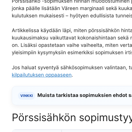
Pörssisähkö -sopimuksen hinnan muodostuminen pe
jonka päälle lisätään Väreen marginaali sekä kuuk
kulutuksen mukaisesti – hyötyen edullisista tunnei
Artikkelissa käydään läpi, miten pörssisähkön hint
kuukausimaksu vaikuttavat kokonaishintaan sekä mi
on. Lisäksi opastetaan vaihe vaiheelta, miten vert
yleisimpiin kysymyksiin esimerkiksi sopimuksen irti
Jos haluat syventyä sähkösopimuksen valintaan, 
kilpailutuksen oppaaseen
.
Muista tarkistaa sopimuksien ehdot sä
VINKKI
Pörssisähkön sopimustyyp