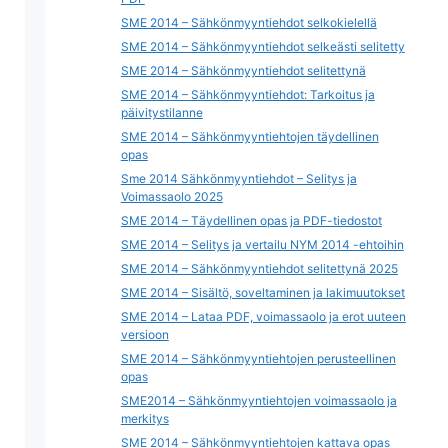
SME 2014 – Sähkönmyyntiehdot selkokielellä
SME 2014 – Sähkönmyyntiehdot selkeästi selitetty
SME 2014 – Sähkönmyyntiehdot selitettynä
SME 2014 – Sähkönmyyntiehdot: Tarkoitus ja
päivitystilanne
SME 2014 – Sähkönmyyntiehtojen täydellinen
opas
Sme 2014 Sähkönmyyntiehdot – Selitys ja
Voimassaolo 2025
SME 2014 – Täydellinen opas ja PDF-tiedostot
SME 2014 – Selitys ja vertailu NYM 2014 -ehtoihin
SME 2014 – Sähkönmyyntiehdot selitettynä 2025
SME 2014 – Sisältö, soveltaminen ja lakimuutokset
SME 2014 – Lataa PDF, voimassaolo ja erot uuteen
versioon
SME 2014 – Sähkönmyyntiehtojen perusteellinen
opas
SME2014 – Sähkönmyyntiehtojen voimassaolo ja
merkitys
SME 2014 – Sähkönmyyntiehtojen kattava opas