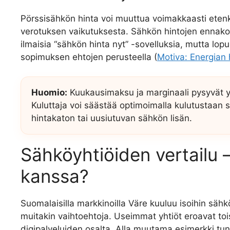
Pörssisähkön hinta voi muuttua voimakkaasti eten
verotuksen vaikutuksesta. Sähkön hintojen ennakoim
ilmaisia “sähkön hinta nyt” -sovelluksia, mutta lop
sopimuksen ehtojen perusteella (
Motiva: Energian 
Huomio:
Kuukausimaksu ja marginaali pysyvät y
Kuluttaja voi säästää optimoimalla kulutustaan 
hintakaton tai uusiutuvan sähkön lisän.
Sähköyhtiöiden vertailu 
kanssa?
Suomalaisilla markkinoilla Väre kuuluu isoihin sähkö
muitakin vaihtoehtoja. Useimmat yhtiöt eroavat to
digipalveluiden osalta. Alla muutama esimerkki tun