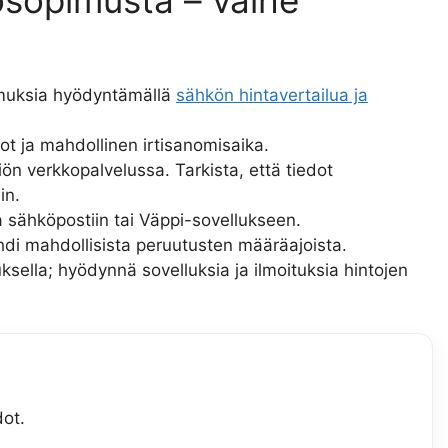
imuksia hyödyntämällä
sähkön hintavertailua ja
ot ja mahdollinen irtisanomisaika.
iön verkkopalvelussa. Tarkista, että tiedot
in.
sähköpostiin tai Väppi-sovellukseen.
di mahdollisista peruutusten määräajoista.
ksella; hyödynnä sovelluksia ja ilmoituksia hintojen
dot.