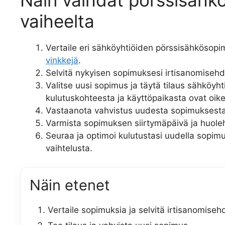
vaiheelta
Vertaile eri sähköyhtiöiden pörssisähkösop
vinkkejä
.
Selvitä nykyisen sopimuksesi irtisanomisehd
Valitse uusi sopimus ja täytä tilaus sähköyht
kulutuskohteesta ja käyttöpaikasta ovat oike
Vastaanota vahvistus uudesta sopimuksesta 
Varmista sopimuksen siirtymäpäivä ja huoleh
Seuraa ja optimoi kulutustasi uudella sopimu
vaihtelusta.
Näin etenet
Vertaile sopimuksia ja selvitä irtisanomiseh