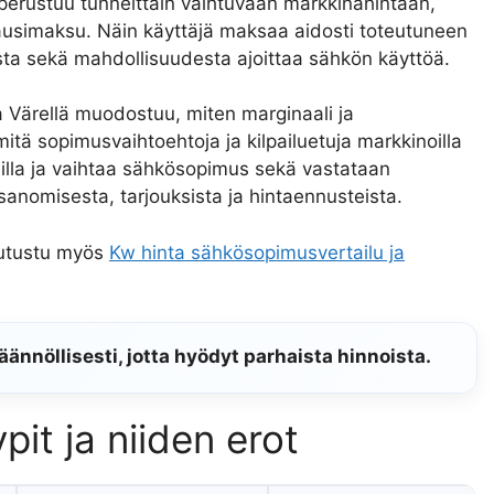
rustuu tunneittain vaihtuvaan markkinahintaan,
ausimaksu. Näin käyttäjä maksaa aidosti toteutuneen
sta sekä mahdollisuudesta ajoittaa sähkön käyttöä.
a Värellä muodostuu, miten marginaali ja
tä sopimusvaihtoehtoja ja kilpailuetuja markkinoilla
ailla ja vaihtaa sähkösopimus sekä vastataan
sanomisesta, tarjouksista ja hintaennusteista.
tutustu myös
Kw hinta sähkösopimusvertailu ja
ännöllisesti, jotta hyödyt parhaista hinnoista.
it ja niiden erot