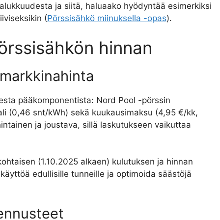
ohalukkuudesta ja siitä, haluaako hyödyntää esimerkiksi
iviseksikin (
Pörssisähkö miinuksella -opas
).
pörssisähkön hinnan
 markkinahinta
esta pääkomponentista: Nord Pool -pörssin
ali (0,46 snt/kWh) sekä kuukausimaksu (4,95 €/kk,
intainen ja joustava, sillä laskutukseen vaikuttaa
ikohtaisen (1.10.2025 alkaen) kulutuksen ja hinnan
 käyttöä edullisille tunneille ja optimoida säästöjä
 ennusteet