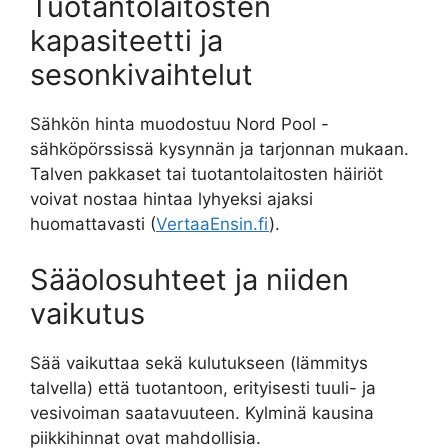
Tuotantolaitosten
kapasiteetti ja
sesonkivaihtelut
Sähkön hinta muodostuu Nord Pool -
sähköpörssissä kysynnän ja tarjonnan mukaan.
Talven pakkaset tai tuotantolaitosten häiriöt
voivat nostaa hintaa lyhyeksi ajaksi
huomattavasti (
VertaaEnsin.fi
).
Sääolosuhteet ja niiden
vaikutus
Sää vaikuttaa sekä kulutukseen (lämmitys
talvella) että tuotantoon, erityisesti tuuli- ja
vesivoiman saatavuuteen. Kylminä kausina
piikkihinnat ovat mahdollisia.