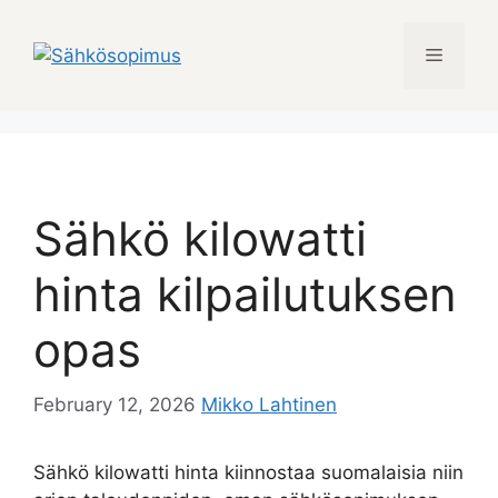
Skip
to
Menu
content
Sähkö kilowatti
hinta kilpailutuksen
opas
February 12, 2026
Mikko Lahtinen
Sähkö kilowatti hinta kiinnostaa suomalaisia niin