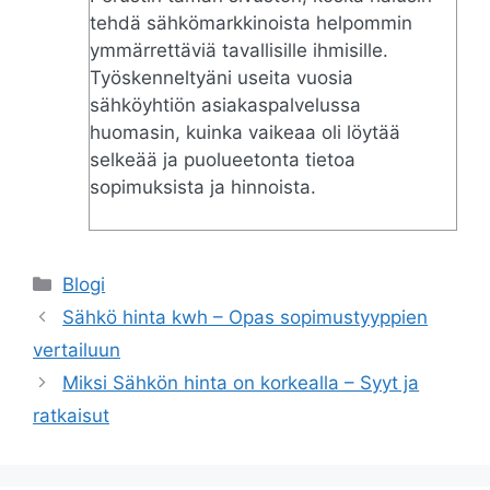
tehdä sähkömarkkinoista helpommin
ymmärrettäviä tavallisille ihmisille.
Työskenneltyäni useita vuosia
sähköyhtiön asiakaspalvelussa
huomasin, kuinka vaikeaa oli löytää
selkeää ja puolueetonta tietoa
sopimuksista ja hinnoista.
Categories
Blogi
Sähkö hinta kwh – Opas sopimustyyppien
vertailuun
Miksi Sähkön hinta on korkealla – Syyt ja
ratkaisut