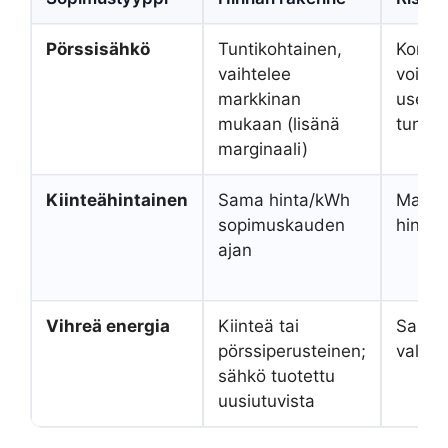
Pörssisähkö
Tuntikohtainen,
Korkea
vaihtelee
voivat
markkinan
useita
mukaan (lisänä
tunnis
marginaali)
Kiinteähintainen
Sama hinta/kWh
Matala
sopimuskauden
hinnan
ajan
Vihreä energia
Kiinteä tai
Sama 
pörssiperusteinen;
valitu
sähkö tuotettu
uusiutuvista