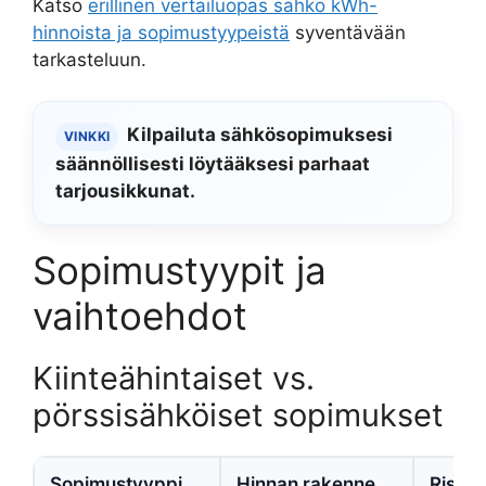
Katso
erillinen vertailuopas sähkö kWh-
hinnoista ja sopimustyypeistä
syventävään
tarkasteluun.
Kilpailuta sähkösopimuksesi
VINKKI
säännöllisesti löytääksesi parhaat
tarjousikkunat.
Sopimustyypit ja
vaihtoehdot
Kiinteähintaiset vs.
pörssisähköiset sopimukset
Sopimustyyppi
Hinnan rakenne
Riski