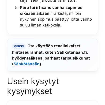
kirjallisesti ja odota varmistus.
Peru tai irtisano vanha sopimus
oikeaan aikaan:
Tarkista, milloin
nykyinen sopimus päättyy, jotta vaihto
sujuu ilman katkoksia.
Ota käyttöön reaaliaikaiset
VINKKI
hintaseurannat, kuten Sähkötänään.fi,
hyödyntääksesi parhaat tarjousikkunat
(
Sähkötänään
).
Usein kysytyt
kysymykset