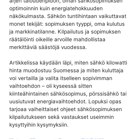
arjen taloudenpidon, oman sähkösopimuksen
optimoinnin kuin energiatehokkuuden
näkökulmasta. Sähkön tuntihintaan vaikuttavat
monet tekijät: sopimuksen tyyppi, oma kulutus
ja markkinatilanne. Kilpailutus ja sopimuksen
räätälöinti oikeille arvoille mahdollistaa
merkittäviä säästöjä vuodessa.
Artikkelissa käydään läpi, miten sähkö kilowatti
hinta muodostuu Suomessa ja miten kuluttaja
voi vertailla ja valita itselleen sopivimman
vaihtoehdon – oli kyseessä sitten
kiinteähintainen sähkösopimus, pörssisähkö tai
uusiutuvat energiavaihtoehdot. Lopuksi opas
tarjoaa vaiheittaiset ohjeet sähkösopimuksen
kilpailutukseen sekä vastaukset useimmin
kysyttyihin kysymyksiin.