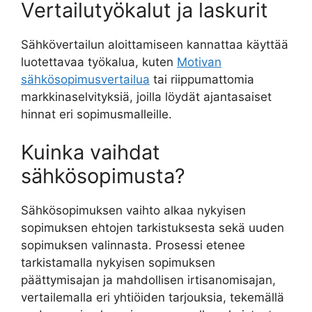
Vertailutyökalut ja laskurit
Sähkövertailun aloittamiseen kannattaa käyttää
luotettavaa työkalua, kuten
Motivan
sähkösopimusvertailua
tai riippumattomia
markkinaselvityksiä, joilla löydät ajantasaiset
hinnat eri sopimusmalleille.
Kuinka vaihdat
sähkösopimusta?
Sähkösopimuksen vaihto alkaa nykyisen
sopimuksen ehtojen tarkistuksesta sekä uuden
sopimuksen valinnasta. Prosessi etenee
tarkistamalla nykyisen sopimuksen
päättymisajan ja mahdollisen irtisanomisajan,
vertailemalla eri yhtiöiden tarjouksia, tekemällä