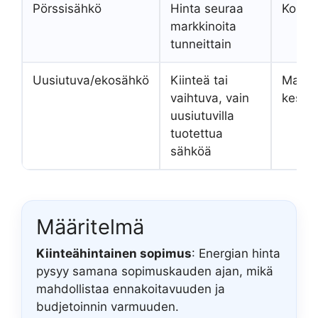
Pörssisähkö
Hinta seuraa
Korke
markkinoita
tunneittain
Uusiutuva/ekosähkö
Kiinteä tai
Matal
vaihtuva, vain
keskit
uusiutuvilla
tuotettua
sähköä
Määritelmä
Kiinteähintainen sopimus
: Energian hinta
pysyy samana sopimuskauden ajan, mikä
mahdollistaa ennakoitavuuden ja
budjetoinnin varmuuden.