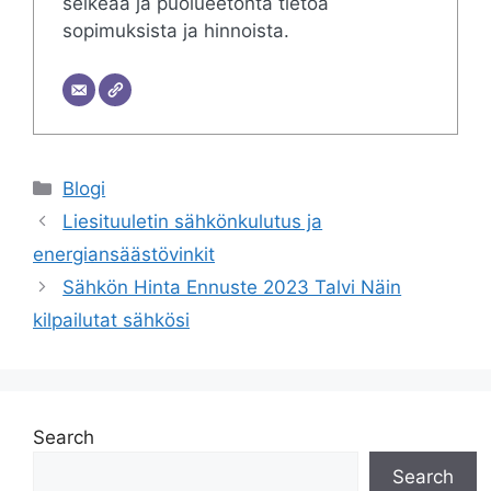
selkeää ja puolueetonta tietoa
sopimuksista ja hinnoista.
Categories
Blogi
Liesituuletin sähkönkulutus ja
energiansäästövinkit
Sähkön Hinta Ennuste 2023 Talvi Näin
kilpailutat sähkösi
Search
Search