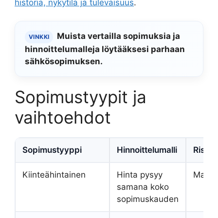
historia, nykytila ja tulevaisuus
.
Muista vertailla sopimuksia ja
VINKKI
hinnoittelumalleja löytääksesi parhaan
sähkösopimuksen.
Sopimustyypit ja
vaihtoehdot
Sopimustyyppi
Hinnoittelumalli
Riskit
Kiinteähintainen
Hinta pysyy
Matal
samana koko
sopimuskauden