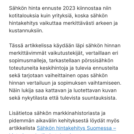
Sähkön hinta ennuste 2023 kiinnostaa niin
kotitalouksia kuin yrityksiä, koska sähkön
hintakehitys vaikuttaa merkittävästi arkeen ja
kustannuksiin.
Tässä artikkelissa käydään läpi sähkön hinnan
merkittävimmät vaikutustekijät, vertaillaan eri
sopimusmalleja, tarkastellaan pörssisähkön
toteutuneita keskihintoja ja tulevia ennusteita
sekä tarjotaan vaiheittainen opas sähkön
hinnan vertailuun ja sopimuksen vaihtamiseen.
Näin lukija saa kattavan ja luotettavan kuvan
sekä nykytilasta että tulevista suuntauksista.
Lisätietoa sähkön markkinahistoriasta ja
pidemmän aikavälin kehityksestä löydät myös
artikkelista
Sähkön hintakehitys Suomessa –