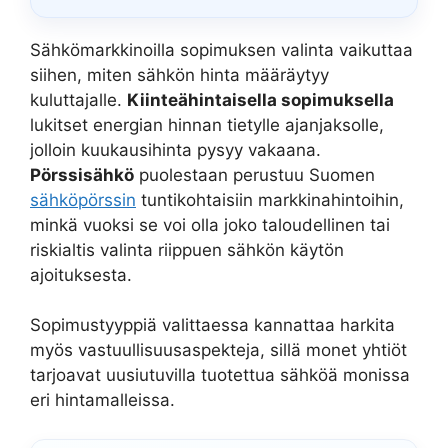
Sähkömarkkinoilla sopimuksen valinta vaikuttaa
siihen, miten sähkön hinta määräytyy
kuluttajalle.
Kiinteähintaisella sopimuksella
lukitset energian hinnan tietylle ajanjaksolle,
jolloin kuukausihinta pysyy vakaana.
Pörssisähkö
puolestaan perustuu Suomen
sähköpörssin
tuntikohtaisiin markkinahintoihin,
minkä vuoksi se voi olla joko taloudellinen tai
riskialtis valinta riippuen sähkön käytön
ajoituksesta.
Sopimustyyppiä valittaessa kannattaa harkita
myös vastuullisuusaspekteja, sillä monet yhtiöt
tarjoavat uusiutuvilla tuotettua sähköä monissa
eri hintamalleissa.