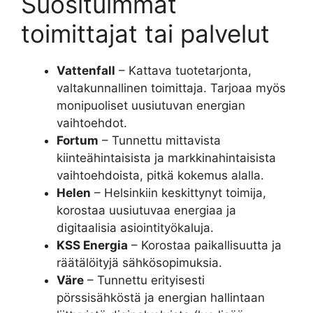
Suosituimmat
toimittajat tai palvelut
Vattenfall
– Kattava tuotetarjonta,
valtakunnallinen toimittaja. Tarjoaa myös
monipuoliset uusiutuvan energian
vaihtoehdot.
Fortum
– Tunnettu mittavista
kiinteähintaisista ja markkinahintaisista
vaihtoehdoista, pitkä kokemus alalla.
Helen
– Helsinkiin keskittynyt toimija,
korostaa uusiutuvaa energiaa ja
digitaalisia asiointityökaluja.
KSS Energia
– Korostaa paikallisuutta ja
räätälöityjä sähkösopimuksia.
Väre
– Tunnettu erityisesti
pörssisähköstä ja energian hallintaan