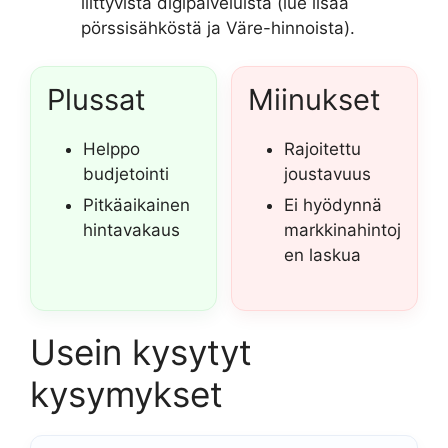
liittyvistä digipalveluista (lue lisää
pörssisähköstä ja Väre-hinnoista).
Plussat
Miinukset
Helppo
Rajoitettu
budjetointi
joustavuus
Pitkäaikainen
Ei hyödynnä
hintavakaus
markkinahintoj
en laskua
Usein kysytyt
kysymykset