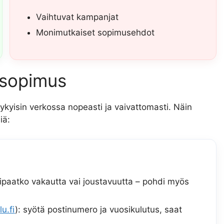
Vaihtuvat kampanjat
Monimutkaiset sopimusehdot
ösopimus
ykyisin verkossa nopeasti ja vaivattomasti. Näin
iä:
aipaatko vakautta vai joustavuutta – pohdi myös
u.fi
): syötä postinumero ja vuosikulutus, saat