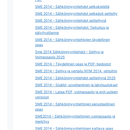
SME 2014 – Sähkönmyyntiehdot selkokielellä
SME 2014 – Sähkönmyyntiehdot selkeästi selitetty
SME 2014 – Sähkönmyyntiehdot selitettynä
SME 2014 – Sähkönmyyntiehdot: Tarkoitus ja
päivitystilanne
SME 2014 – Sähkönmyyntiehtojen täydellinen
opas
Sme 2014 Sähkönmyyntiehdot – Selitys ja
Voimassaolo 2025
SME 2014 – Täydellinen opas ja PDF-tiedostot
SME 2014 – Selitys ja vertailu NYM 2014 -ehtoihin
SME 2014 – Sähkönmyyntiehdot selitettynä 2025
SME 2014 – Sisältö, soveltaminen ja lakimuutokset
SME 2014 – Lataa PDF, voimassaolo ja erot uuteen
versioon
SME 2014 – Sähkönmyyntiehtojen perusteellinen
opas
SME2014 – Sähkönmyyntiehtojen voimassaolo ja
merkitys
SME 2014 – Sähkönmyyntiehtojen kattava opas