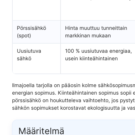
Pörssisähkö
Hinta muuttuu tunneittain
(spot)
markkinan mukaan
Uusiutuva
100 % uusiutuvaa energiaa,
sähkö
usein kiinteähintainen
Ilmajoella tarjolla on pääosin kolme sähkösopimusm
energian sopimus. Kiinteähintainen sopimus sopii er
pörssisähkö on houkutteleva vaihtoehto, jos pystyt 
sähkön sopimukset korostavat ekologisuutta ja vast
Määritelmä