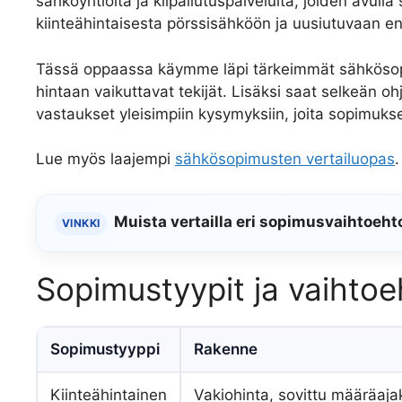
sähköyhtiöitä ja kilpailutuspalveluita, joiden avulla
kiinteähintaisesta pörssisähköön ja uusiutuvaan e
Tässä oppaassa käymme läpi tärkeimmät sähkösopim
hintaan vaikuttavat tekijät. Lisäksi saat selkeän 
vastaukset yleisimpiin kysymyksiin, joita sopimuksen
Lue myös laajempi
sähkösopimusten vertailuopas
.
Muista vertailla eri sopimusvaihtoeht
VINKKI
Sopimustyypit ja vaihto
Sopimustyyppi
Rakenne
Kiinteähintainen
Vakiohinta, sovittu määräaja