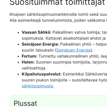
Suosituimmat toimittajat 
Ilmajoen sähkösopimusmarkkinoilla toimii sekä suuria
Alla esimerkkejä tunnetuimmista, joiden valikoima 
Vaasan Sähkö:
Paikallinen vahva toimija; ta
sopimuksia. Kattavat aluekohtaiset ehdot ja k
Seinäjoen Energia:
Paikallinen yhtiö – helpos
suuriin talouksiin (
Seinäjoen Energia
).
Fortum:
Tunnettu valtakunnallinen yhtiö, laaj
Helen:
Suomen suurimpia toimijoita, tarjonna
vaihtoehtoja.
Kilpailutuspalvelut:
Esimerkiksi Sähkövertail
suuren joukon toimijoita – suositeltavaa hy
sähkösopimusta
.
Plussat