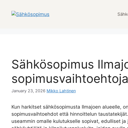
Skip
to
Sähk
content
Sähkösopimus Ilmajo
sopimusvaihtoehtoja
January 23, 2026
Mikko Lahtinen
Kun harkitset sähkösopimusta Ilmajoen alueelle, o
sopimusvaihtoehdot että hinnoittelun taustatekijät
useammin omalle kulutukselle sopivat, edulliset ja 