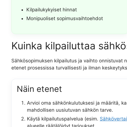
Kilpailukykyiset hinnat
Monipuoliset sopimusvaihtoehdot
Kuinka kilpailuttaa sähk
Sähkösopimuksen kilpailutus ja vaihto onnistuvat n
etenet prosessissa turvallisesti ja ilman keskeytyks
Näin etenet
Arvioi oma sähkönkulutuksesi ja määritä, k
mahdollisen uusiutuvan sähkön tarve.
Käytä kilpailutuspalvelua (esim.
Sähkövertail
alueelle räätälöidyt tarjoukset.