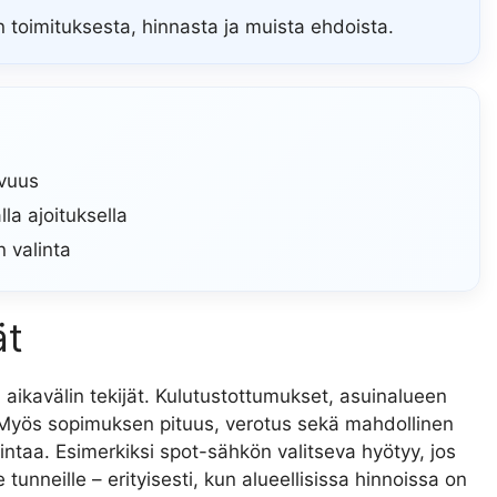
 toimituksesta, hinnasta ja muista ehdoista.
avuus
la ajoituksella
n valinta
ät
 aikavälin tekijät. Kulutustottumukset, asuinalueen
 Myös sopimuksen pituus, verotus sekä mahdollinen
intaa. Esimerkiksi spot-sähkön valitseva hyötyy, jos
tunneille – erityisesti, kun alueellisissa hinnoissa on