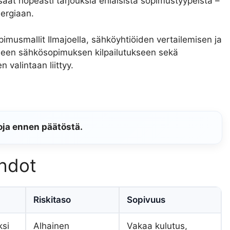
 saat nopeasti tarjouksia erilaisista sopimustyypeistä –
nergiaan.
usmallit Ilmajoella, sähköyhtiöiden vertailemisen ja
ohjeen sähkösopimuksen kilpailutukseen sekä
 valintaan liittyy.
oja ennen päätöstä.
ehdot
Riskitaso
Sopivuus
ksi
Alhainen
Vakaa kulutus,