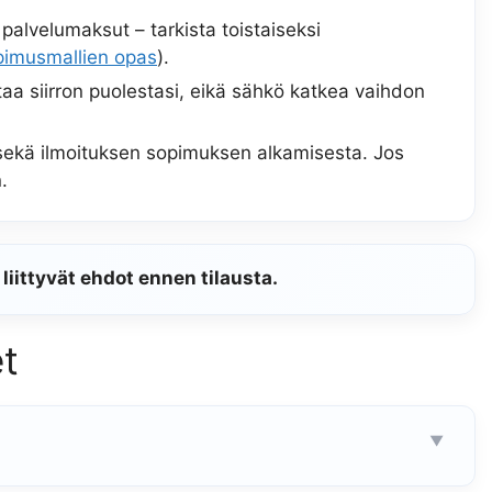
palvelumaksut – tarkista toistaiseksi
pimusmallien opas
).
itaa siirron puolestasi, eikä sähkö katkea vaihdon
n sekä ilmoituksen sopimuksen alkamisesta. Jos
.
iittyvät ehdot ennen tilausta.
t