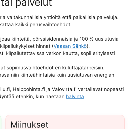
tai palvelut
 valtakunnallisia yhtiöitä että paikallisia palveluja.
kattaa kaikki perusvaihtoehdot:
rjoaa kiinteitä, pörssisidonnaisia ja 100 % uusiutuvia
ilpailukykyiset hinnat (
Vaasan Sähkö
).
ti kilpailutettavissa verkon kautta, sopii erityisesti
at sopimusvaihtoehdot eri kuluttajatarpeisiin.
ssa niin kiinteähintaisia kuin uusiutuvan energian
u.fi, Helppohinta.fi ja Valovirta.fi vertailevat nopeasti
ödyntää etenkin, kun haetaan
halvinta
Miinukset