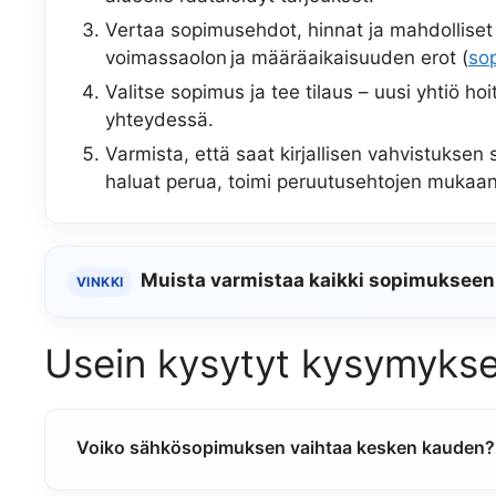
Vertaa sopimusehdot, hinnat ja mahdolliset 
voimassaolon ja määräaikaisuuden erot (
so
Valitse sopimus ja tee tilaus – uusi yhtiö ho
yhteydessä.
Varmista, että saat kirjallisen vahvistukse
haluat perua, toimi peruutusehtojen mukaan
Muista varmistaa kaikki sopimukseen l
VINKKI
Usein kysytyt kysymykse
Voiko sähkösopimuksen vaihtaa kesken kauden?