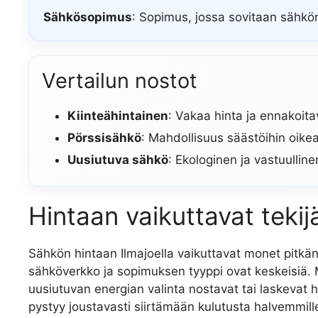
Sähkösopimus
: Sopimus, jossa sovitaan sähkön
Vertailun nostot
Kiinteähintainen
: Vakaa hinta ja ennakoit
Pörssisähkö
: Mahdollisuus säästöihin oikeal
Uusiutuva sähkö
: Ekologinen ja vastuulline
Hintaan vaikuttavat tekij
Sähkön hintaan Ilmajoella vaikuttavat monet pitkän
sähköverkko ja sopimuksen tyyppi ovat keskeisiä.
uusiutuvan energian valinta nostavat tai laskevat h
pystyy joustavasti siirtämään kulutusta halvemmille 