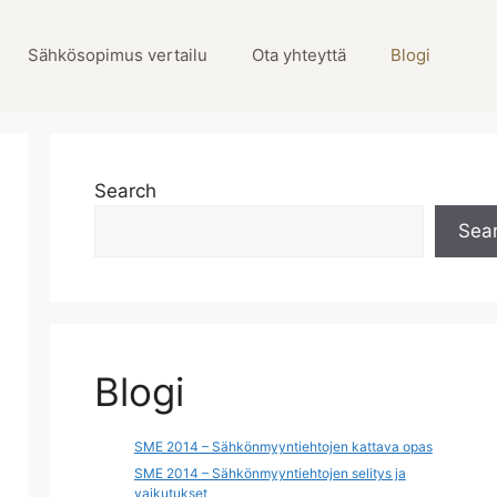
Sähkösopimus vertailu
Ota yhteyttä
Blogi
Search
Sea
Blogi
SME 2014 – Sähkönmyyntiehtojen kattava opas
SME 2014 – Sähkönmyyntiehtojen selitys ja
vaikutukset