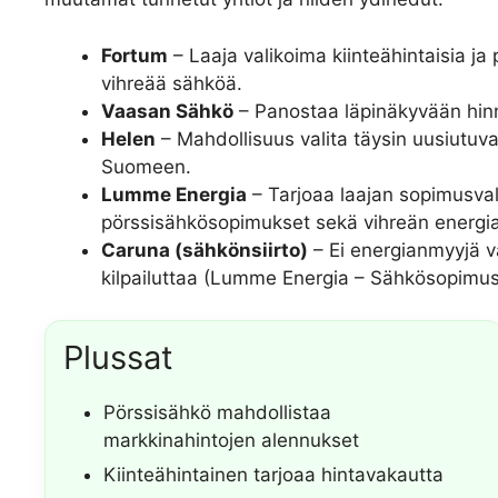
Fortum
– Laaja valikoima kiinteähintaisia j
vihreää sähköä.
Vaasan Sähkö
– Panostaa läpinäkyvään hinno
Helen
– Mahdollisuus valita täysin uusiutuvaa
Suomeen.
Lumme Energia
– Tarjoaa laajan sopimusval
pörssisähkösopimukset sekä vihreän energi
Caruna (sähkönsiirto)
– Ei energianmyyjä va
kilpailuttaa (Lumme Energia – Sähkösopimus
Plussat
Pörssisähkö mahdollistaa
markkinahintojen alennukset
Kiinteähintainen tarjoaa hintavakautta