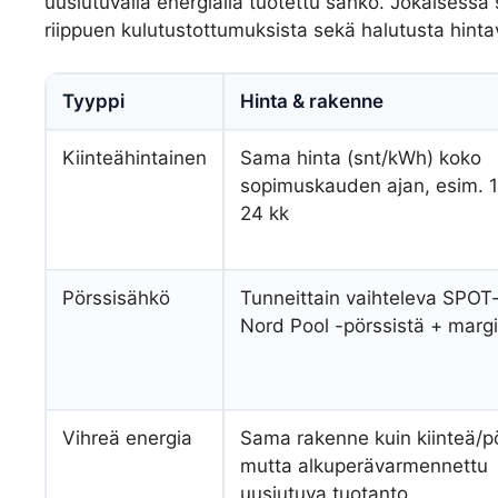
uusiutuvalla energialla tuotettu sähkö. Jokaisessa
riippuen kulutustottumuksista sekä halutusta hint
Tyyppi
Hinta & rakenne
Kiinteähintainen
Sama hinta (snt/kWh) koko
sopimuskauden ajan, esim. 1
24 kk
Pörssisähkö
Tunneittain vaihteleva SPOT
Nord Pool -pörssistä + margi
Vihreä energia
Sama rakenne kuin kiinteä/pö
mutta alkuperävarmennettu
uusiutuva tuotanto