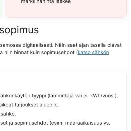
markkinahinta laskee
ösopimus
amossa digitaalisesti. Näin saat ajan tasalla olevat
alla niin hinnat kuin sopimusehdot (
katso sähkön
sähkönkäytön tyyppi (lämmittäjä vai ei, kWh/vuosi).
ikeat tarjoukset alueelle.
ä sähkö.
ksut ja sopimusehdot (esim. määräaikaisuus vs.