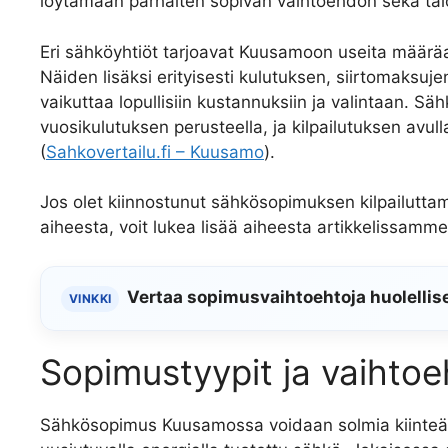
löytämään parhaiten sopivan vaihtoehdon sekä talo
Eri sähköyhtiöt tarjoavat Kuusamoon useita määräai
Näiden lisäksi erityisesti kulutuksen, siirtomaksuje
vaikuttaa lopullisiin kustannuksiin ja valintaan. Sä
vuosikulutuksen perusteella, ja kilpailutuksen avul
(
Sahkovertailu.fi – Kuusamo
).
Jos olet kiinnostunut sähkösopimuksen kilpailutt
aiheesta, voit lukea lisää aiheesta artikkelissamme
Vertaa sopimusvaihtoehtoja huolellis
VINKKI
Sopimustyypit ja vaihto
Sähkösopimus Kuusamossa voidaan solmia kiinteähi