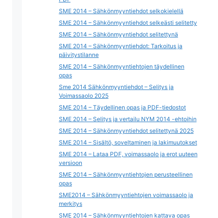
SME 2014 – Sähkönmyyntiehdot selkokielellä
SME 2014 – Sähkönmyyntiehdot selkeästi selitetty
SME 2014 – Sähkönmyyntiehdot selitettynä
SME 2014 – Sähkönmyyntiehdot: Tarkoitus ja
päivitystilanne
SME 2014 – Sähkönmyyntiehtojen täydellinen
opas
Sme 2014 Sähkönmyyntiehdot – Selitys ja
Voimassaolo 2025
SME 2014 – Täydellinen opas ja PDF-tiedostot
SME 2014 – Selitys ja vertailu NYM 2014 -ehtoihin
SME 2014 – Sähkönmyyntiehdot selitettynä 2025
SME 2014 – Sisältö, soveltaminen ja lakimuutokset
SME 2014 – Lataa PDF, voimassaolo ja erot uuteen
versioon
SME 2014 – Sähkönmyyntiehtojen perusteellinen
opas
SME2014 – Sähkönmyyntiehtojen voimassaolo ja
merkitys
SME 2014 – Sähkönmyyntiehtojen kattava opas