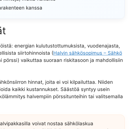
arakenteen kanssa
ät
istä: energian kulutustottumuksista, vuodenajasta,
isista siirtohinnoista (
Halvin sähkösopimus – Sähkö
ai pörssi) vaikuttaa suoraan riskitasoon ja mahdollisiin
önsiirron hinnat, joita ei voi kilpailuttaa. Niiden
mioida kaikki kustannukset. Säästöä syntyy usein
kölämmitys halvempiin pörssitunteihin tai valitsemalla
 talvipakkasilla voivat nostaa sähkölaskua