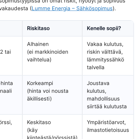
 sopimustyypissä on omat riskit, hyödyt ja sopivuus
avakaudesta (
Lumme Energia – Sähkösopimus
).
Riskitaso
Kenelle sopii?
Alhainen
Vakaa kulutus,
2 tai
(ei markkinoiden
riskin välttävä,
vaihtelua)
lämmityssähkö
talvella
-hinta
Korkeampi
Joustava
naali
(hinta voi nousta
kulutus,
äkillisesti)
mahdollisuus
siirtää kulutusta
rssi,
Keskitaso
Ympäristöarvot,
(käy
ilmastotietoisuus
kiinteästä/pörssistä)