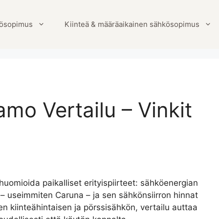
ösopimus
Kiinteä & määräaikainen sähkösopimus
o Vertailu – Vinkit
omioida paikalliset erityispiirteet: sähköenergian
ö – useimmiten Caruna – ja sen sähkönsiirron hinnat
en kiinteähintaisen ja pörssisähkön, vertailu auttaa