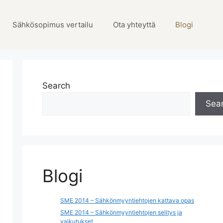
Sähkösopimus vertailu
Ota yhteyttä
Blogi
Search
Sea
Blogi
SME 2014 – Sähkönmyyntiehtojen kattava opas
SME 2014 – Sähkönmyyntiehtojen selitys ja
vaikutukset