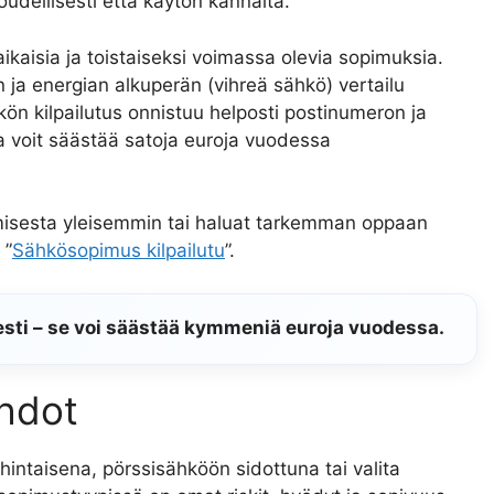
udellisesti että käytön kannalta.
kaisia ja toistaiseksi voimassa olevia sopimuksia.
n ja energian alkuperän (vihreä sähkö) vertailu
hkön kilpailutus onnistuu helposti postinumeron ja
la voit säästää satoja euroja vuodessa
amisesta yleisemmin tai haluat tarkemman oppaan
 ”
Sähkösopimus kilpailutu
”.
esti – se voi säästää kymmeniä euroja vuodessa.
ehdot
ntaisena, pörssisähköön sidottuna tai valita