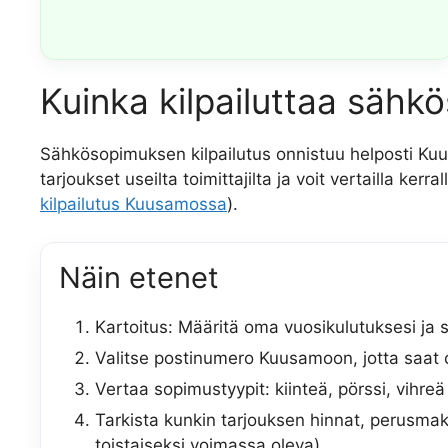
Kuinka kilpailuttaa sähk
Sähkösopimuksen kilpailutus onnistuu helposti Kuus
tarjoukset useilta toimittajilta ja voit vertailla kerr
kilpailutus Kuusamossa
).
Näin etenet
Kartoitus: Määritä oma vuosikulutuksesi ja 
Valitse postinumero Kuusamoon, jotta saat o
Vertaa sopimustyypit: kiinteä, pörssi, vihre
Tarkista kunkin tarjouksen hinnat, perusma
toistaiseksi voimassa oleva).