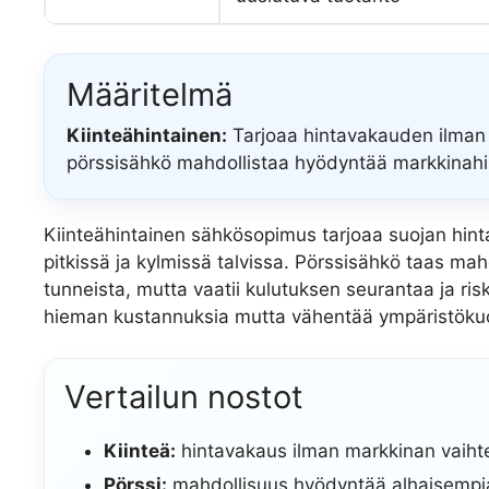
Määritelmä
Kiinteähintainen:
Tarjoaa hintavakauden ilman 
pörssisähkö mahdollistaa hyödyntää markkinahinn
Kiinteähintainen sähkösopimus tarjoaa suojan hint
pitkissä ja kylmissä talvissa. Pörssisähkö taas mah
tunneista, mutta vaatii kulutuksen seurantaa ja ris
hieman kustannuksia mutta vähentää ympäristökuo
Vertailun nostot
Kiinteä:
hintavakaus ilman markkinan vaiht
Pörssi:
mahdollisuus hyödyntää alhaisempia h