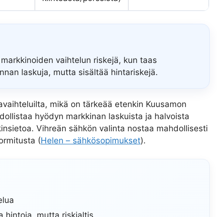
markkinoiden vaihtelun riskejä, kun taas
an laskuja, mutta sisältää hintariskejä.
avaihteluilta, mikä on tärkeää etenkin Kuusamon
dollistaa hyödyn markkinan laskuista ja halvoista
kinsietoa. Vihreän sähkön valinta nostaa mahdollisesti
rmitusta (
Helen – sähkösopimukset
).
elua
intoja, mutta riskialtis