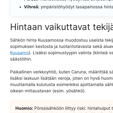
Vihreä:
ympäristöhyödyt tasapainossa hint
Hintaan vaikuttavat tekij
Sähkön hinta Kuusamossa muodostuu useista tekijö
sopimuksen kestosta ja tuotantotavasta sekä alueell
Kuusamo
). Lisäksi sopimustyypin valinta (kiinteä v
säästöihin.
Paikallinen verkkoyhtiö, kuten Caruna, määrittää sähk
lisäksi laskuun lisätään veroja, joten on hyvä huo
muuttamalla kulutusta esimerkiksi ajoittamalla säh
oikean mittaustavan (esim. yösähkö).
Huomio:
Pörssisähköön liittyy riski: hintahuiput