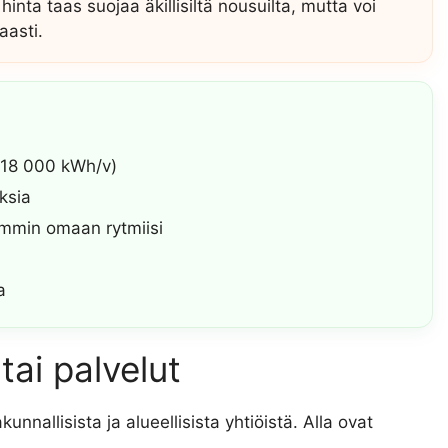
 hinta taas suojaa äkillisiltä nousuilta, mutta voi
aasti.
: 18 000 kWh/v)
ksia
remmin omaan rytmiisi
a
tai palvelut
nallisista ja alueellisista yhtiöistä. Alla ovat