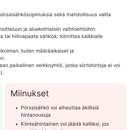
a pörssisähkösopimuksia sekä mahdollisuus valita
itteluun ja aluekohtaisiin vaihtoehtoihin.
 tai hiilivapaata sähköä; toimittaa kaikkialle
ikoiman, kuten määräaikaiset ja
an.
an paikallinen verkkoyhtiö, jonka siirtohintoja ei voi
).
Miinukset
Pörssisähkö voi aiheuttaa äkillisiä
hintanousuja
Kiinteähintainen voi jäädä kalliiksi, jos