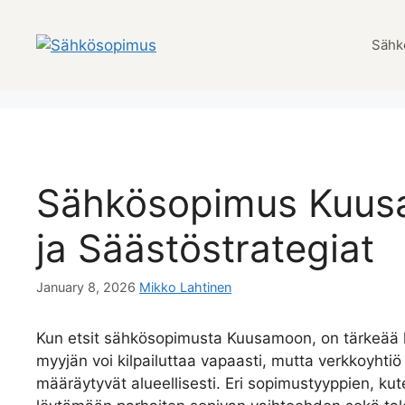
Skip
to
Sähk
content
Sähkösopimus Kuusam
ja Säästöstrategiat
January 8, 2026
Mikko Lahtinen
Kun etsit sähkösopimusta Kuusamoon, on tärkeää hu
myyjän voi kilpailuttaa vapaasti, mutta verkkoyhti
määräytyvät alueellisesti. Eri sopimustyyppien, kut