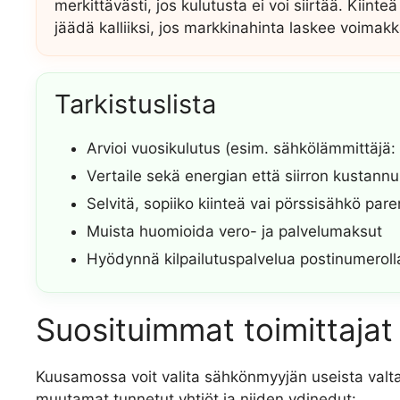
merkittävästi, jos kulutusta ei voi siirtää. Kiinteä
jäädä kalliiksi, jos markkinahinta laskee voimakk
Tarkistuslista
Arvioi vuosikulutus (esim. sähkölämmittäjä
Vertaile sekä energian että siirron kustannu
Selvitä, sopiiko kiinteä vai pörssisähkö pa
Muista huomioida vero- ja palvelumaksut
Hyödynnä kilpailutuspalvelua postinumeroll
Suosituimmat toimittajat 
Kuusamossa voit valita sähkönmyyjän useista valtakun
muutamat tunnetut yhtiöt ja niiden ydinedut: